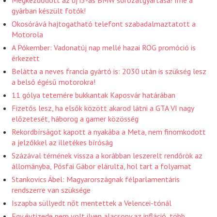
Megkezdődött az új i3-as BMW sorozatgyártása! Íme a
gyárban készült fotók!
Okosórává hajtogatható telefont szabadalmaztatott a
Motorola
A Pókember: Vadonatúj nap mellé hazai ROG promóció is
érkezett
Belátta a neves francia gyártó is: 2030 után is szükség lesz
a belső égésű motorokra!
11 gólya tetemére bukkantak Kaposvár határában
Fizetős lesz, ha elsők között akarod látni a GTA VI nagy
előzetesét, háborog a gamer közösség
Rekordbírságot kapott a nyakába a Meta, nem finomkodott
a jelzőkkel az illetékes bíróság
Százával térnének vissza a korábban leszerelt rendőrök az
állományba, Pósfai Gábor elárulta, hol tart a folyamat
Stankovics Ábel: Magyarországnak félparlamentáris
rendszerre van szüksége
Iszapba süllyedt nőt mentettek a Velencei-tónál
Egy évtizede nem volt ilyen alacsony az infláció, több