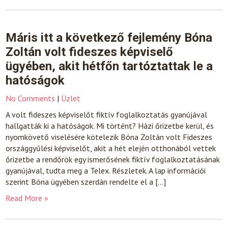
Máris itt a következő fejlemény Bóna
Zoltán volt fideszes képviselő
ügyében, akit hétfőn tartóztattak le a
hatóságok
No Comments
|
Üzlet
A volt fideszes képviselőt fiktív foglalkoztatás gyanújával
hallgatták ki a hatóságok. Mi történt? Házi őrizetbe kerül, és
nyomkövető viselésére kötelezik Bóna Zoltán volt Fideszes
országgyűlési képviselőt, akit a hét elején otthonából vettek
őrizetbe a rendőrök egy ismerősének fiktív foglalkoztatásának
gyanújával, tudta meg a Telex. Részletek. A lap információi
szerint Bóna ügyében szerdán rendelte el a […]
Read More »