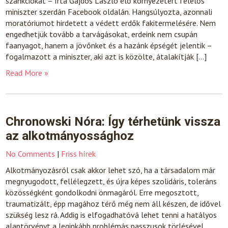
szankciókat – írta Gajdos László élő környezetért felelős
miniszter szerdán Facebook oldalán. Hangsúlyozta, azonnali
moratóriumot hirdetett a védett erdők fakitermelésére. Nem
engedhetjük tovább a tarvágásokat, erdeink nem csupán
faanyagot, hanem a jövőnket és a hazánk épségét jelentik –
fogalmazott a miniszter, aki azt is közölte, átalakítják […]
Read More »
Chronowski Nóra: Így térhetünk vissza
az alkotmányossághoz
No Comments
|
Friss hírek
Alkotmányozásról csak akkor lehet szó, ha a társadalom már
megnyugodott, fellélegzett, és újra képes szolidáris, toleráns
közösségként gondolkodni önmagáról. Erre megosztott,
traumatizált, épp magához térő még nem áll készen, de idővel
szükség lesz rá. Addig is elfogadhatóvá lehet tenni a hatályos
alaptörvényt a leginkább problémás passzusok törlésével,