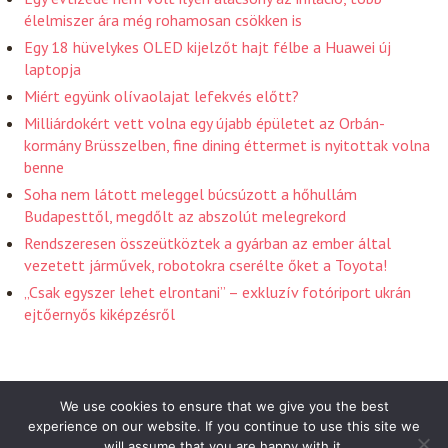
élelmiszer ára még rohamosan csökken is
Egy 18 hüvelykes OLED kijelzőt hajt félbe a Huawei új
laptopja
Miért együnk olívaolajat lefekvés előtt?
Milliárdokért vett volna egy újabb épületet az Orbán-
kormány Brüsszelben, fine dining éttermet is nyitottak volna
benne
Soha nem látott meleggel búcsúzott a hőhullám
Budapesttől, megdőlt az abszolút melegrekord
Rendszeresen összeütköztek a gyárban az ember által
vezetett járművek, robotokra cserélte őket a Toyota!
„Csak egyszer lehet elrontani” – exkluzív fotóriport ukrán
ejtőernyős kiképzésről
We use cookies to ensure that we give you the best
experience on our website. If you continue to use this site we
will assume that you are happy with it.