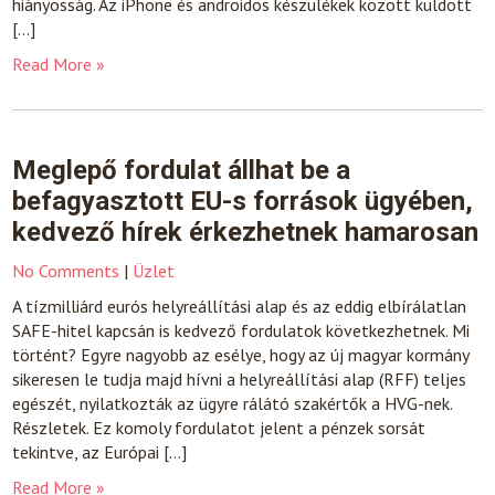
hiányosság. Az iPhone és androidos készülékek között küldött
[…]
Read More »
Meglepő fordulat állhat be a
befagyasztott EU-s források ügyében,
kedvező hírek érkezhetnek hamarosan
No Comments
|
Üzlet
A tízmilliárd eurós helyreállítási alap és az eddig elbírálatlan
SAFE-hitel kapcsán is kedvező fordulatok következhetnek. Mi
történt? Egyre nagyobb az esélye, hogy az új magyar kormány
sikeresen le tudja majd hívni a helyreállítási alap (RFF) teljes
egészét, nyilatkozták az ügyre rálátó szakértők a HVG-nek.
Részletek. Ez komoly fordulatot jelent a pénzek sorsát
tekintve, az Európai […]
Read More »