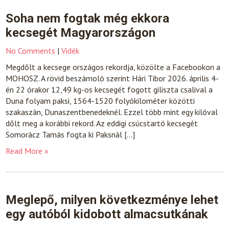
Soha nem fogtak még ekkora
kecsegét Magyarországon
No Comments
|
Vidék
Megdőlt a kecsege országos rekordja, közölte a Facebookon a
MOHOSZ. A rövid beszámoló szerint Hári Tibor 2026. április 4-
én 22 órakor 12,49 kg-os kecsegét fogott giliszta csalival a
Duna folyam paksi, 1564-1520 folyókilométer közötti
szakaszán, Dunaszentbenedeknél. Ezzel több mint egy kilóval
dőlt meg a korábbi rekord. Az eddigi csúcstartó kecsegét
Somorácz Tamás fogta ki Paksnál […]
Read More »
Meglepő, milyen következménye lehet
egy autóból kidobott almacsutkának