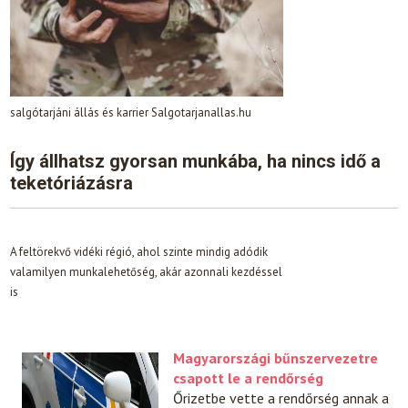
salgótarjáni állás és karrier Salgotarjanallas.hu
Így állhatsz gyorsan munkába, ha nincs idő a
teketóriázásra
A feltörekvő vidéki régió, ahol szinte mindig adódik
valamilyen munkalehetőség, akár azonnali kezdéssel
is
Magyarországi bűnszervezetre
csapott le a rendőrség
Őrizetbe vette a rendőrség annak a