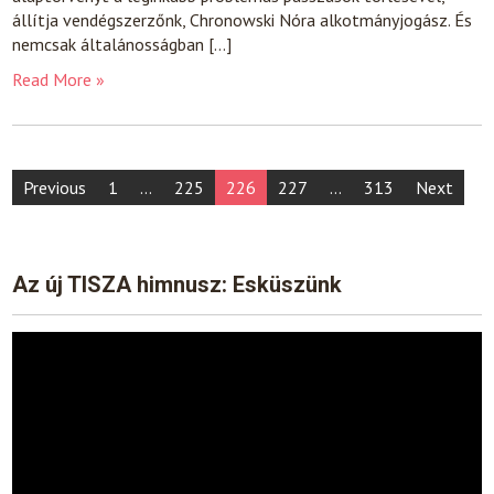
állítja vendégszerzőnk, Chronowski Nóra alkotmányjogász. És
nemcsak általánosságban […]
Read More »
Posts
Previous
1
…
225
226
227
…
313
Next
pagination
Az új TISZA himnusz: Esküszünk
Video
Player