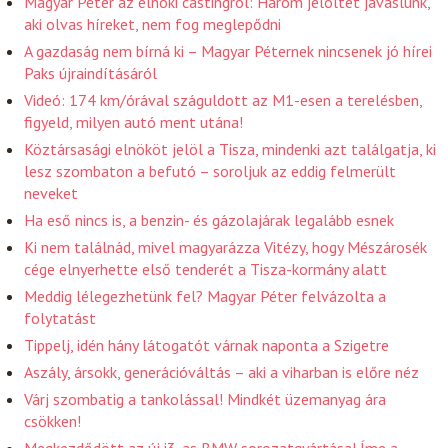
Magyar Péter az elnöki castingról: Három jelöltet javaslunk,
aki olvas híreket, nem fog meglepődni
A gazdaság nem bírná ki – Magyar Péternek nincsenek jó hírei
Paks újraindításáról
Videó: 174 km/órával száguldott az M1-esen a terelésben,
figyeld, milyen autó ment utána!
Köztársasági elnököt jelöl a Tisza, mindenki azt találgatja, ki
lesz szombaton a befutó – soroljuk az eddig felmerült
neveket
Ha eső nincs is, a benzin- és gázolajárak legalább esnek
Ki nem találnád, mivel magyarázza Vitézy, hogy Mészárosék
cége elnyerhette első tenderét a Tisza-kormány alatt
Meddig lélegezhetünk fel? Magyar Péter felvázolta a
folytatást
Tippelj, idén hány látogatót várnak naponta a Szigetre
Aszály, ársokk, generációváltás – aki a viharban is előre néz
Várj szombatig a tankolással! Mindkét üzemanyag ára
csökken!