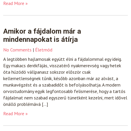
Read More »
Amikor a fájdalom már a
mindennapokat is átírja
No Comments
|
Életmód
A legtöbben hajlamosak együtt élni a fájdalommal egy ideig.
Egy makacs derékfájás, visszatérő nyakmerevség vagy hetek
óta húzódó vállpanasz sokszor először csak
kellemetlenségnek tűnik, később azonban már az alvást, a
munkavégzést és a szabadidőt is befolyásolhatja. A modern
orvostudomány egyik legfontosabb felismerése, hogy a tartós
fájdalmat nem szabad egyszerű tünetként kezelni, mert idővel
önálló problémává […]
Read More »