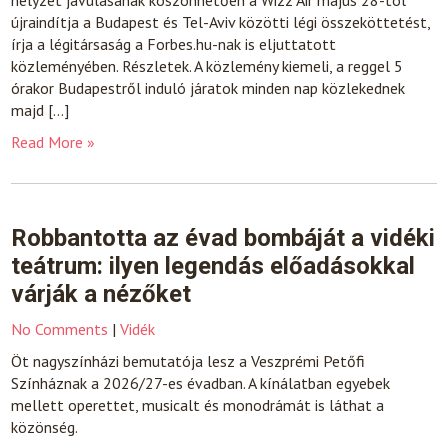
helyzet javulásának köszönhetően a Wizz Air május 28-tól
újraindítja a Budapest és Tel-Aviv közötti légi összeköttetést,
írja a légitársaság a Forbes.hu-nak is eljuttatott
közleményében. Részletek. A közlemény kiemeli, a reggel 5
órakor Budapestről induló járatok minden nap közlekednek
majd […]
Read More »
Robbantotta az évad bombáját a vidéki
teátrum: ilyen legendás előadásokkal
várják a nézőket
No Comments
|
Vidék
Öt nagyszínházi bemutatója lesz a Veszprémi Petőfi
Színháznak a 2026/27-es évadban. A kínálatban egyebek
mellett operettet, musicalt és monodrámát is láthat a
közönség.