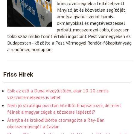
bűnszövetségnek a feltételezett
irányítóját és közvetlen segítőjét,
amely a gyanú szerint hamis
okmányokkal és megtévesztéssel
próbált megszerezni több, összesen
több száz millió forint értékű ingatlant Pest vármegyében és
Budapesten - közölte a Pest Vármegyei Rendőr-főkapitányság
a rendőrség honlapján.
Friss Hírek
Esik az eső a Duna vízgyűjtőjén, akár 10-20 centis
vízszintemelkedés is lehet
Nem jó stratégia pusztán hitelből finanszírozni, de miért
félnek a magyar cégek a tőzsdére lépéstől?
Aranyba és krokodilbőrbe csomagolta a Ray-Ban
okosszemüvegét a Caviar