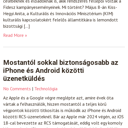
celebeknek és előadóknak is, akik rendszeres fellépői voltak a
Fidesz kampányeseményeinek. Mi történt? Május 8-án Kiss-
Hegyi Anita, a Kulturális és Innovációs Minisztérium (KIM)
kulturális kapcsolatokért felelős államtitkára is lemondott
bizottsági […]
Read More »
Mostantól sokkal biztonságosabb az
iPhone és Android közötti
üzenetküldés
No Comments
|
Technológia
Az Apple és a Google végre meglépte azt, amire évek óta
vártak a felhasználók, hiszen mostantól a teljes körű
végpontok közötti titkosítás is működik az iPhone és Android
közötti RCS-üzeneteknél. Bár az Apple már 2024 végén, az iOS
18-cal bevezette az RCS támogatását, eddig volt egy komoly