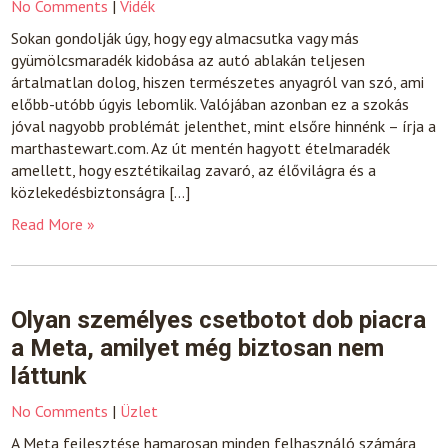
No Comments
|
Vidék
Sokan gondolják úgy, hogy egy almacsutka vagy más
gyümölcsmaradék kidobása az autó ablakán teljesen
ártalmatlan dolog, hiszen természetes anyagról van szó, ami
előbb-utóbb úgyis lebomlik. Valójában azonban ez a szokás
jóval nagyobb problémát jelenthet, mint elsőre hinnénk – írja a
marthastewart.com. Az út mentén hagyott ételmaradék
amellett, hogy esztétikailag zavaró, az élővilágra és a
közlekedésbiztonságra […]
Read More »
Olyan személyes csetbotot dob piacra
a Meta, amilyet még biztosan nem
láttunk
No Comments
|
Üzlet
A Meta fejlesztése hamarosan minden felhasználó számára