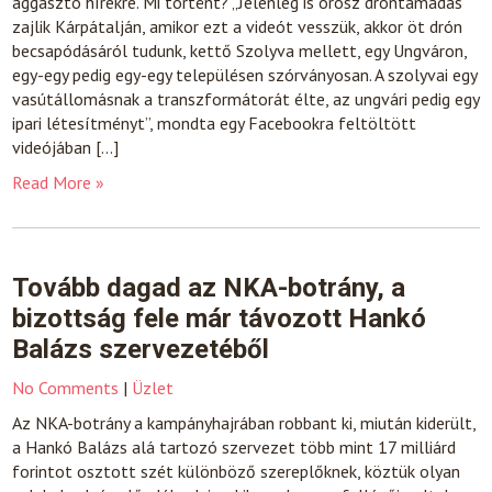
aggasztó hírekre. Mi történt? „Jelenleg is orosz dróntámadás
zajlik Kárpátalján, amikor ezt a videót vesszük, akkor öt drón
becsapódásáról tudunk, kettő Szolyva mellett, egy Ungváron,
egy-egy pedig egy-egy településen szórványosan. A szolyvai egy
vasútállomásnak a transzformátorát élte, az ungvári pedig egy
ipari létesítményt”, mondta egy Facebookra feltöltött
videójában […]
Read More »
Tovább dagad az NKA-botrány, a
bizottság fele már távozott Hankó
Balázs szervezetéből
No Comments
|
Üzlet
Az NKA-botrány a kampányhajrában robbant ki, miután kiderült,
a Hankó Balázs alá tartozó szervezet több mint 17 milliárd
forintot osztott szét különböző szereplőknek, köztük olyan