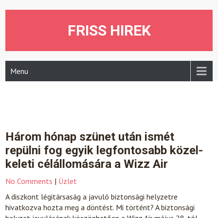
Skip
to
content
FRISS HIREK
Menu
Három hónap szünet után ismét
repülni fog egyik legfontosabb közel-
keleti célállomására a Wizz Air
No Comments
|
Üzlet
A diszkont légitársaság a javuló biztonsági helyzetre
hivatkozva hozta meg a döntést. Mi történt? A biztonsági