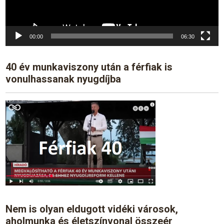
00:00
06:30
40 év munkaviszony után a férfiak is
vonulhassanak nyugdíjba
Nem is olyan eldugott vidéki városok,
aholmunka és életszínvonal összeér