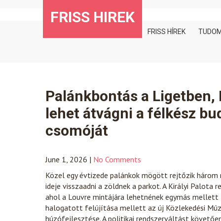
Skip
FRISS HIREK
to
content
FRISS HÍREK
TUDO
Palánkbontás a Ligetben, 
lehet átvágni a félkész bu
csomóját
June 1, 2026
|
No Comments
Közel egy évtizede palánkok mögött rejtőzik három na
ideje visszaadni a zöldnek a parkot. A Királyi Palota
ahol a Louvre mintájára lehetnének egymás mellett 
halogatott felújítása mellett az új Közlekedési Mú
húzófejlesztése. A politikai rendszerváltást követőe