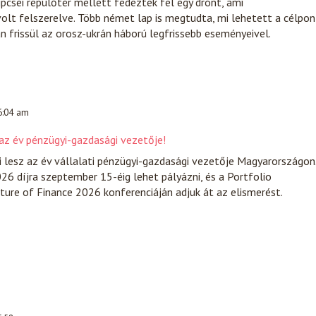
lipcsei repülőtér mellett fedeztek fel egy drónt, ami
lt felszerelve. Több német lap is megtudta, mi lehetett a célpon
 frissül az orosz-ukrán háború legfrissebb eseményeivel.
 6:04 am
 az év pénzügyi-gazdasági vezetője!
i lesz az év vállalati pénzügyi-gazdasági vezetője Magyarországon
26 díjra szeptember 15-éig lehet pályázni, és a Portfolio
ure of Finance 2026 konferenciáján adjuk át az elismerést.