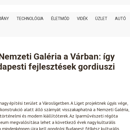
MÁNY
TECHNOLÓGIA
ÉLETMÓD
VIDÉK
ÜZLET
AUTÓ
Nemzeti Galéria a Várban: így
dapesti fejlesztések gordiuszi
gy építési terület a Városligetben. A Liget projektnek úgyis vége,
 rekonstrukció alatt álló szárnyát visszakaphatná a Nemzeti Galéria,
történelmi és modern kiállítóterek. Az Iparművészeti régóta
zeum megvalósítása lehet a következő évek nagy kulturális
n mindenképpen újra kell gondolni Budapest félkész kulturális