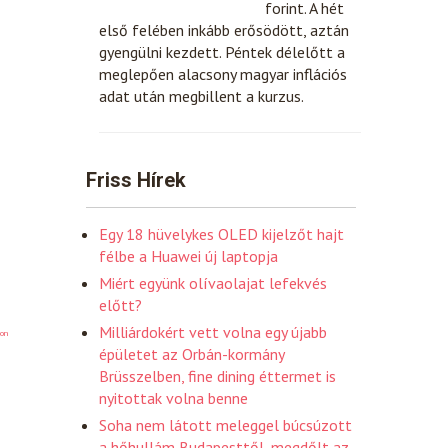
forint. A hét
első felében inkább erősödött, aztán
gyengülni kezdett. Péntek délelőtt a
meglepően alacsony magyar inflációs
adat után megbillent a kurzus.
Friss Hírek
Egy 18 hüvelykes OLED kijelzőt hajt
félbe a Huawei új laptopja
Miért együnk olívaolajat lefekvés
előtt?
Milliárdokért vett volna egy újabb
on
épületet az Orbán-kormány
Brüsszelben, fine dining éttermet is
nyitottak volna benne
Soha nem látott meleggel búcsúzott
a hőhullám Budapesttől, megdőlt az