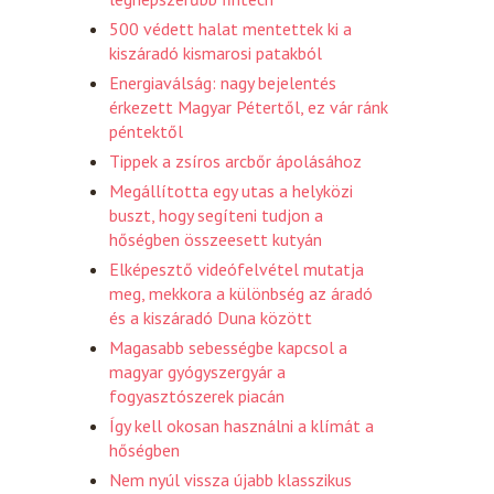
500 védett halat mentettek ki a
kiszáradó kismarosi patakból
Energiaválság: nagy bejelentés
érkezett Magyar Pétertől, ez vár ránk
péntektől
Tippek a zsíros arcbőr ápolásához
Megállította egy utas a helyközi
buszt, hogy segíteni tudjon a
hőségben összeesett kutyán
Elképesztő videófelvétel mutatja
meg, mekkora a különbség az áradó
és a kiszáradó Duna között
Magasabb sebességbe kapcsol a
magyar gyógyszergyár a
fogyasztószerek piacán
Így kell okosan használni a klímát a
hőségben
Nem nyúl vissza újabb klasszikus