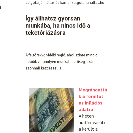
salgótarjáni állás és karrier Salgotarjanallas.hu
t.
Így állhatsz gyorsan
munkába, ha nincs idő a
teketóriázásra
A feltörekvő vidéki régió, ahol szinte mindig
adódik valamilyen munkalehetőség, akár
.
azonnali kezdéssel is
Megrángattá
k a forintot
az inflációs
adatra
A héten
hullámvasútr
a került a