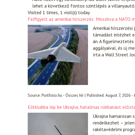
lehet a következő fontos szintlépés a villanyautó
Visited 1 times, 1 visit(s) today
Felfigyelt az amerikai hírszerzés: Moszkva a NATO
Amerikai hírszerzési
támadást intézhet eg
án. A figyelmezteté
aggályaival, és új m
írta a Wall Street Jo
Source:
Portfolio.hu - Összes hír
|
Published:
August 7, 2026 -
Elitklubba lép be Ukrajna, hatalmas robbanást előzt
Ukrajna hamarosan sa
rendelkezhet – jelen
rakétavédelmi progr