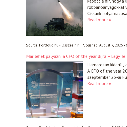
kapott a hír, hogy a 
robbanóanyagokkal vo
Cikkünk folyamatosan
Read more »
Source:
Portfolio.hu - Összes hír
|
Published:
August 7, 2026 -
Már lehet pályázni a CFO of the year díjra – Légy Te
Hamarosan kiderül, k
A CFO of the year 20
szeptember 23-ai Fut
Read more »