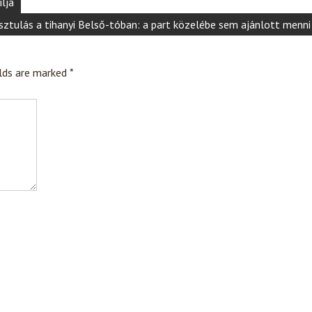
ilja
sztulás a tihanyi Belső-tóban: a part közelébe sem ajánlott menni
elds are marked
*