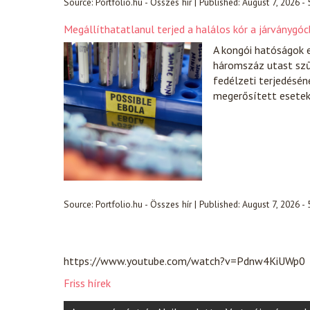
Source:
Portfolio.hu - Összes hír
|
Published:
August 7, 2026 -
Megállíthatatlanul terjed a halálos kór a járványgócb
A kongói hatóságok 
háromszáz utast szűr
fedélzeti terjedésén
megerősített esete
Source:
Portfolio.hu - Összes hír
|
Published:
August 7, 2026 -
https://www.youtube.com/watch?v=Pdnw4KiUWp0
Friss hírek