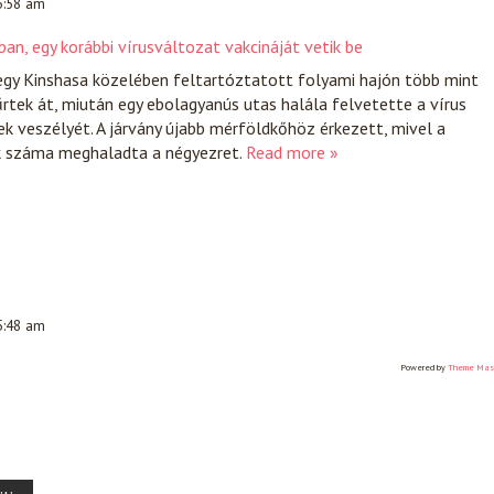
 5:58 am
an, egy korábbi vírusváltozat vakcináját vetik be
egy Kinshasa közelében feltartóztatott folyami hajón több mint
tek át, miután egy ebolagyanús utas halála felvetette a vírus
ek veszélyét. A járvány újabb mérföldkőhöz érkezett, mivel a
k száma meghaladta a négyezret.
Read more »
 5:48 am
Powered by
Theme Mas