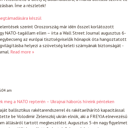
zásban. Íme a részletek!
 megtámadására készül
 jelentések szerint Oroszország már idén ősszel korlátozott
y NATO-tagállam ellen – írta a Wall Street Journal augusztus 6-
s egybecseng az európai tisztségviselők hónapok óta hangoztatott
egvilágításba helyezi a szövetség keleti szárnyának biztonságát -
urnal.
Read more »
 6:04 am
ek meg a NATO repterén – Ukrajnai háborús híreink pénteken
ját ballisztikus rakétarendszerrel és rakétaelhárító kapacitással
tette be Volodimir Zelenszkij ukrán elnök, aki a FREYJA elnevezésű
am állásáról tartott megbeszélést. Augusztus 5-én nagy figyelmet