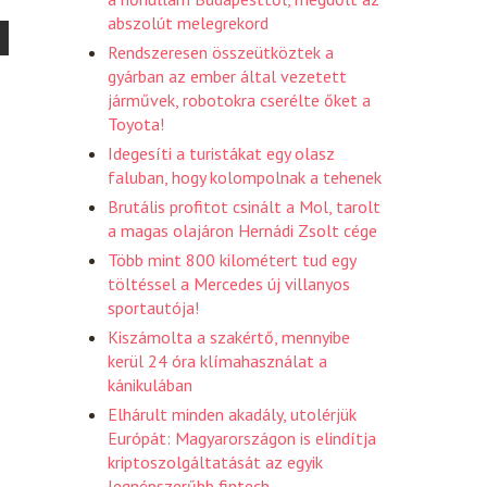
abszolút melegrekord
Rendszeresen összeütköztek a
gyárban az ember által vezetett
járművek, robotokra cserélte őket a
Toyota!
Idegesíti a turistákat egy olasz
faluban, hogy kolompolnak a tehenek
Brutális profitot csinált a Mol, tarolt
a magas olajáron Hernádi Zsolt cége
Több mint 800 kilométert tud egy
töltéssel a Mercedes új villanyos
sportautója!
Kiszámolta a szakértő, mennyibe
kerül 24 óra klímahasználat a
kánikulában
Elhárult minden akadály, utolérjük
Európát: Magyarországon is elindítja
kriptoszolgáltatását az egyik
legnépszerűbb fintech