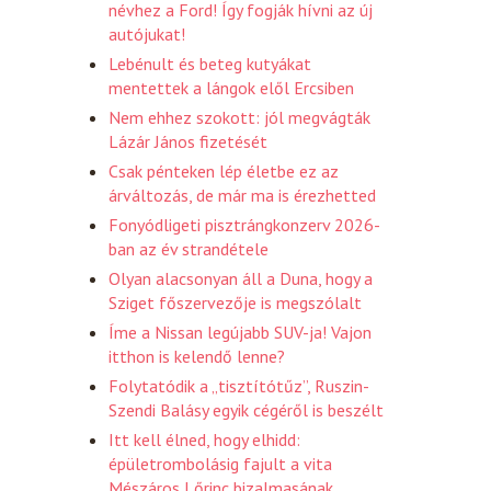
névhez a Ford! Így fogják hívni az új
autójukat!
Lebénult és beteg kutyákat
mentettek a lángok elől Ercsiben
Nem ehhez szokott: jól megvágták
Lázár János fizetését
Csak pénteken lép életbe ez az
árváltozás, de már ma is érezhetted
Fonyódligeti pisztrángkonzerv 2026-
ban az év strandétele
Olyan alacsonyan áll a Duna, hogy a
Sziget főszervezője is megszólalt
Íme a Nissan legújabb SUV-ja! Vajon
itthon is kelendő lenne?
Folytatódik a „tisztítótűz”, Ruszin-
Szendi Balásy egyik cégéről is beszélt
Itt kell élned, hogy elhidd:
épületrombolásig fajult a vita
Mészáros Lőrinc bizalmasának