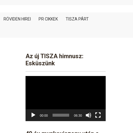
RÖVIDEN HIREI
PR CIKKEK
TISZA PÁRT
Az új TISZA himnusz:
Esküszünk
Video
Player
00:00
06:30