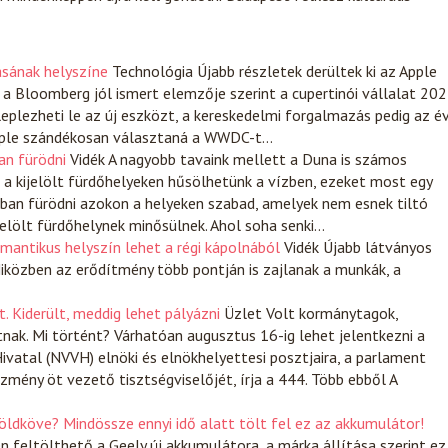
sának helyszíne
Technológia
Újabb részletek derültek ki az Apple
a Bloomberg jól ismert elemzője szerint a cupertinói vállalat 20
eplezheti le az új eszközt, a kereskedelmi forgalmazás pedig az é
 Apple szándékosan választaná a WWDC-t…
an fürödni
Vidék
A nagyobb tavaink mellett a Duna is számos
 a kijelölt fürdőhelyeken hűsölhetünk a vízben, ezeket most egy
ában fürödni azokon a helyeken szabad, amelyek nem esnek tiltó
ijelölt fürdőhelynek minősülnek. Ahol soha senki…
mantikus helyszín lehet a régi kápolnából
Vidék
Újabb látványos
Miközben az erődítmény több pontján is zajlanak a munkák, a
. Kiderült, meddig lehet pályázni
Üzlet
Volt kormánytagok,
nak. Mi történt? Várhatóan augusztus 16-ig lehet jelentkezni a
vatal (NVVH) elnöki és elnökhelyettesi posztjaira, a parlament
zmény öt vezető tisztségviselőjét, írja a 444. Több ebből A
ldköve? Mindössze ennyi idő alatt tölt fel ez az akkumulátor!
en feltölthető a Geely új akkumulátora, a márka állítása szerint ez