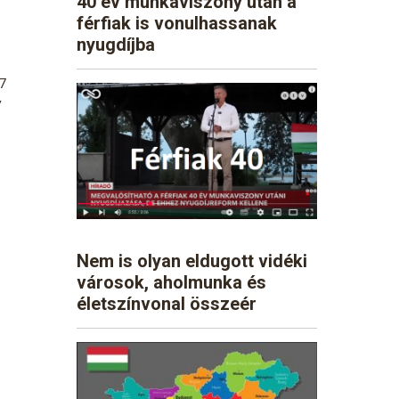
40 év munkaviszony után a
férfiak is vonulhassanak
nyugdíjba
27
v
Nem is olyan eldugott vidéki
városok, aholmunka és
életszínvonal összeér