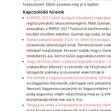
fejlesztéseit. Ebből azonban még jó is kijöhet.
Kapcsolódó híreink
A WWDC 2027 lehet az Apple következő nagy dobá
régóta pletykált okosszemüvegéről. Mark Gurman, 
júniusában, a WWDC 2027 fejlesztői konferencián l
későbbi részében indulhat. Gurman úgy tudja, az
Dunai szabadstrandok 2026: itt lehet biztonságos
strandolási lehetőséget kínál. Természetesen csak
térképen megtaláljuk. Kevesen tudják, hogy a Dun
rendelkezés alá, illetve külön jogszabály szerint k
Nagy változás jöhet a Bakony legendás váránál: ro
szakaszához érkezett a cseszneki vár felújítása. 
látogatók számára új útvonalat alakítottak ki.
Már keresik a vagyonvisszaszerzési hivatal vezetőit
országgyűlési képviselők, párttagok nem pályázhat
Nemzeti Vagyonvisszaszerzési és Vagyonvédelmi Hi
pedig augusztus végén választhatja meg az új inté
köztársasági elnök már alá is írta…
Tényleg ez lehet a villanyautózás következő mérfö
Autó
Közel egy tankolásnyi idő alatt szinte teljes