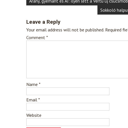
Post
Arany, gyémánt és AI: ilyen lett a Vertu új csúcsmob
navigation
Sokkoló halpu
Leave a Reply
Your email address will not be published.
Required fi
Comment
*
Name
*
Email
*
Website