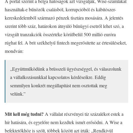
A portál szerint a belga hatóságok azt vizsgálják, Wise-számlákat
használtak-e bűnözők csalásból, korrupcióból és kábítószer-
kereskedelemből származó pénzek tisztára mosására. A jelentés
szerint több száz, határokon átnyúló bűnügyi esetről lehet szó, a
vizsgált tranzakciók összértéke körülbelül 500 millió euróra
rúghat fel. A brit székhelyű fintech megerősítette az értesüléseket,
mondván:
„Együttműködünk a brüsszeli ügyészséggel, és válaszolunk
a vállalkozásunkkal kapcsolatos kérdéseikre. Eddig
semmilyen konkrét megállapítást nem osztottak meg
velünk.”
Mit kell még tudni?
A vállalat részvényei tíz százalékot estek a
hír hatására, és egyelőre nem kezdtek ismét erősödni. A Wise a
befektetőkhöz is szólt, többek között azt írták: „Rendkívül