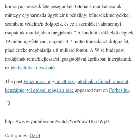
komolyan vesszük felelősségünket. Globális munkatársaink
mintegy egyharmada ügyfeleink pénzügyi bűncselekményekkel
szembeni védelmén dolgozik, és ez a szemlélet valamennyi
csapatunk munkájában megjelenik.” A londoni székhelyű cégnek
19 millió ügyfele van, naponta 4,7 millió tranzakciót dolgoz fel,
piaci értéke meghaladja a 8 milliárd fontot. A Wise budapesti
irodájának termékfejlesztési igazgatójával áprilisban interjúztunk,
ez
ide kattintva olvasható.
The post
Pénzmosási ügy miatt vizsgálódnak a fintech óriásnál,
kétszámjegyű eséssel reagált a piac
appeared first on
Forbes.hu
.
https://www.youtube.com/watch?v=Pdnw4KiUWp0
Categories:
Üzlet