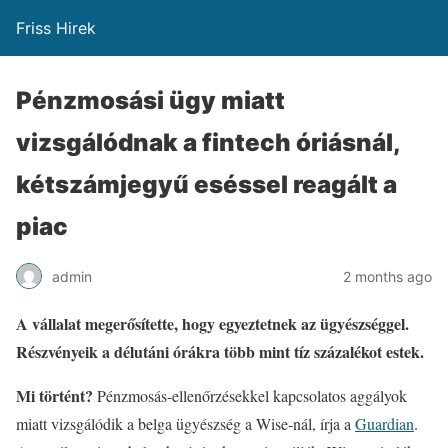
Friss Hirek
Pénzmosási ügy miatt
vizsgálódnak a fintech óriásnál,
kétszámjegyű eséssel reagált a
piac
admin
2 months ago
A vállalat megerősítette, hogy egyeztetnek az ügyészséggel.
Részvényeik a délutáni órákra több mint tíz százalékot estek.
Mi történt?
Pénzmosás-ellenőrzésekkel kapcsolatos aggályok
miatt vizsgálódik a belga ügyészség a Wise-nál, írja a
Guardian
.