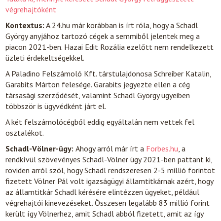
végrehajtóként
Kontextus:
A 24.hu már korábban is írt róla, hogy a Schadl
György anyjához tartozó cégek a semmiből jelentek meg a
piacon 2021-ben. Hazai Edit Rozália ezelőtt nem rendelkezett
üzleti érdekeltségekkel.
A Paladino Felszámoló Kft. társtulajdonosa Schreiber Katalin,
Garabits Márton felesége. Garabits jegyezte ellen a cég
társasági szerződését, valamint Schadl György ügyeiben
többször is ügyvédként járt el.
A két felszámolócégből eddig egyáltalán nem vettek fel
osztalékot.
Schadl-Völner-ügy:
Ahogy arról már írt a
Forbes.hu
, a
rendkívül szövevényes Schadl-Völner ügy 2021-ben pattant ki,
röviden arról szól, hogy Schadl rendszeresen 2-5 millió forintot
fizetett Völner Pál volt igazságügyi államtitkárnak azért, hogy
az államtitkár Schadl kérésére elintézzen ügyeket, például
végrehajtói kinevezéseket. Összesen legalább 83 millió forint
került így Völnerhez, amit Schadl abból fizetett, amit az így