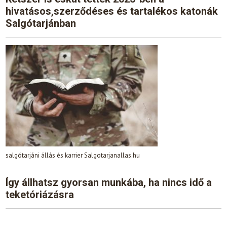
hivatásos,szerződéses és tartalékos katonák
Salgótarjánban
salgótarjáni állás és karrier Salgotarjanallas.hu
Így állhatsz gyorsan munkába, ha nincs idő a
teketóriázásra