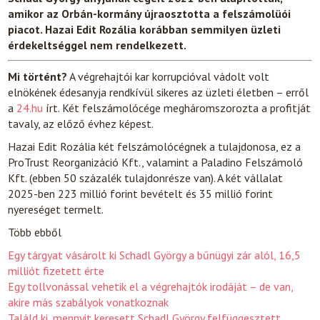
amikor az Orbán-kormány újraosztotta a felszámolüói
piacot. Hazai Edit Rozália korábban semmilyen üzleti
érdekeltséggel nem rendelkezett.
Mi történt?
A végrehajtói kar korrupcióval vádolt volt
elnökének édesanyja rendkívül sikeres az üzleti életben – erről
a
24.hu
írt. Két felszámolócége megháromszorozta a profitját
tavaly, az előző évhez képest.
Hazai Edit Rozália két felszámolócégnek a tulajdonosa, ez a
ProTrust Reorganizáció Kft., valamint a Paladino Felszámoló
Kft. (ebben 50 százalék tulajdonrésze van). A két vállalat
2025-ben 223 millió forint bevételt és 35 millió forint
nyereséget termelt.
Több ebből
Egy tárgyat vásárolt ki Schadl György a bűnügyi zár alól, 16,5
milliót fizetett érte
Egy tollvonással vehetik el a végrehajtók irodáját – de van,
akire más szabályok vonatkoznak
Találd ki, mennyit keresett Schadl György felfüggesztett