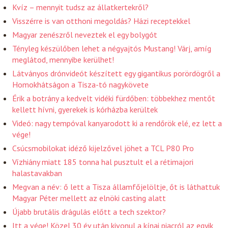
Kvíz – mennyit tudsz az állatkertekről?
Visszérre is van otthoni megoldás? Házi receptekkel
Magyar zenészről neveztek el egy bolygót
Tényleg készülőben lehet a négyajtós Mustang! Várj, amíg
meglátod, mennyibe kerülhet!
Látványos drónvideót készített egy gigantikus porördögről a
Homokhátságon a Tisza-tó nagykövete
Érik a botrány a kedvelt vidéki fürdőben: többekhez mentőt
kellett hívni, gyerekek is kórházba kerültek
Videó: nagy tempóval kanyarodott ki a rendőrök elé, ez lett a
vége!
Csúcsmobilokat idéző kijelzővel jöhet a TCL P80 Pro
Vízhiány miatt 185 tonna hal pusztult el a rétimajori
halastavakban
Megvan a név: ő lett a Tisza államfőjelöltje, őt is láthattuk
Magyar Péter mellett az elnöki casting alatt
Újabb brutális drágulás előtt a tech szektor?
Itt a vége! Közel 30 év után kivonul a kínai piacról az egyik