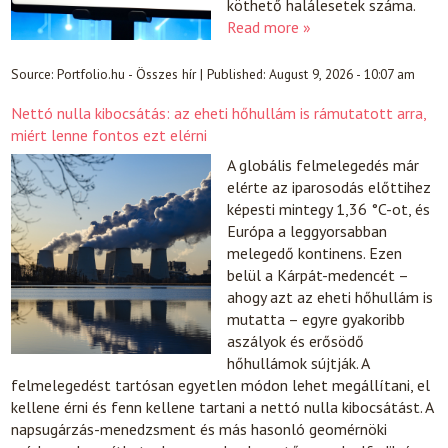
köthető halálesetek száma.
Read more »
Source:
Portfolio.hu - Összes hír
|
Published:
August 9, 2026 - 10:07 am
Nettó nulla kibocsátás: az eheti hőhullám is rámutatott arra,
miért lenne fontos ezt elérni
A globális felmelegedés már
elérte az iparosodás előttihez
képesti mintegy 1,36 °C-ot, és
Európa a leggyorsabban
melegedő kontinens. Ezen
belül a Kárpát-medencét –
ahogy azt az eheti hőhullám is
mutatta – egyre gyakoribb
aszályok és erősödő
hőhullámok sújtják. A
felmelegedést tartósan egyetlen módon lehet megállítani, el
kellene érni és fenn kellene tartani a nettó nulla kibocsátást. A
napsugárzás-menedzsment és más hasonló geomérnöki