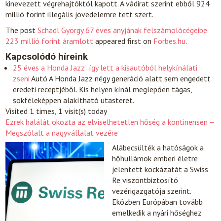
kinevezett végrehajtóktól kapott. A vádirat szerint ebből 924
millió forint illegális jövedelemre tett szert.
The post
Schadl György 67 éves anyjának felszámolócégeibe
223 millió forint áramlott
appeared first on
Forbes.hu
.
Kapcsolódó híreink
25 éves a Honda Jazz: így lett a kisautóból helykínálati
zseni
Autó
A Honda Jazz négy generáció alatt sem engedett
eredeti receptjéből. Kis helyen kínál meglepően tágas,
sokféleképpen alakítható utasteret.
Visited 1 times, 1 visit(s) today
Ezrek halálát okozta az elviselhetetlen hőség a kontinensen –
Megszólalt a nagyvállalat vezére
Alábecsülték a hatóságok a
hőhullámok emberi életre
jelentett kockázatát a Swiss
Re viszontbiztosító
vezérigazgatója szerint.
Eközben Európában tovább
emelkedik a nyári hőséghez