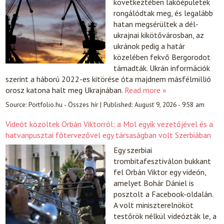
következtében lakóépületek
rongálódtak meg, és legalább
hatan megsérültek a dél-
ukrajnai kikötővárosban, az
ukránok pedig a határ
közelében fekvő Bergorodot
támadták. Ukrán információk
szerint a háború 2022-es kitörése óta majdnem másfélmillió
orosz katona halt meg Ukrajnában.
Read more »
Source:
Portfolio.hu - Összes hír
|
Published:
August 9, 2026 - 9:58 am
Videót közöltek Orbán Viktorról: a Mol egyik vezetőjével és a
hatvanpusztai főtervezővel egy társaságban volt Szerbiában
Egy szerbiai
trombitafesztiválon bukkant
fel Orbán Viktor egy videón,
amelyet Bohár Dániel is
posztolt a Facebook-oldalán.
A volt miniszterelnököt
testőrök nélkül videózták le, a