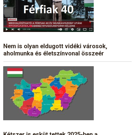
Nem is olyan eldugott vidéki városok,
aholmunka és életszínvonal összeér
Kétszer is esküt tettek 2025-ben a