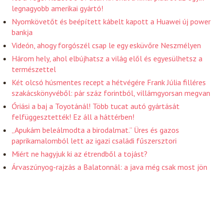
legnagyobb amerikai gyártó!
Nyomkövetőt és beépített kábelt kapott a Huawei új power
bankja
Videón, ahogy forgószél csap le egy esküvőre Neszmélyen
Három hely, ahol elbújhatsz a világ elől és egyesülhetsz a
természettel
Két olcsó húsmentes recept a hétvégére Frank Júlia filléres
szakácskönyvéből: pár száz forintból, villámgyorsan megvan
Óriási a baj a Toyotánál! Több tucat autó gyártását
felfüggesztették! Ez áll a háttérben!
„Apukám beleálmodta a birodalmat.” Üres és gazos
paprikamalomból lett az igazi családi fűszersztori
Miért ne hagyjuk ki az étrendből a tojást?
Árvaszúnyog-rajzás a Balatonnál: a java még csak most jön