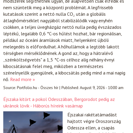
módszerek segíthetnek ugyan, de alapvetően csak elfedik és
nem szüntetik meg a központi problémát. A legfrissebb
kutatások szerint a nettó nulla CO₂ után a globális
átlaghőmérséklet nagyjából stabilizálódik vagy enyhén
csökken, a teljes üvegházgáz nettó nulla pedig évszázados
léptékű, legalább 0,6 °C-os hűlést hozhat, bár regionálisan,
például az óceáni áramlások miatt, helyenként újbóli
melegedés is előfordulhat. A hőhullámok a legtöbb lakott
térségben mérséklődnének. A gond az, hogy a hátralévő
„szénköltségvetés" a 1,5 °C-os célhoz alig néhány évnyi
kibocsátásnak felel meg, miközben a természetes
szénelnyelők gyengülnek, a kibocsátás pedig mind a mai napig
nő.
Read more »
Source:
Portfolio.hu - Összes hír
|
Published:
August 9, 2026 - 10:00 am
Éjszaka kitört a pokol Odesszában, Bergorodot pedig az
ukránok lövik - Háborús híreink vasárnap
Éjszakai rakétatámadást
hajtott végre Oroszország
Odessza ellen, a csapás