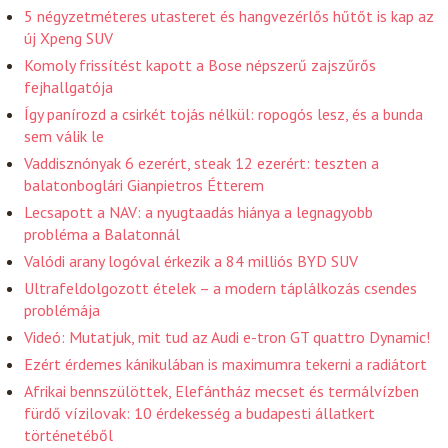
5 négyzetméteres utasteret és hangvezérlős hűtőt is kap az
új Xpeng SUV
Komoly frissítést kapott a Bose népszerű zajszűrős
fejhallgatója
Így panírozd a csirkét tojás nélkül: ropogós lesz, és a bunda
sem válik le
Vaddisznónyak 6 ezerért, steak 12 ezerért: teszten a
balatonboglári Gianpietros Étterem
Lecsapott a NAV: a nyugtaadás hiánya a legnagyobb
probléma a Balatonnál
Valódi arany logóval érkezik a 84 milliós BYD SUV
Ultrafeldolgozott ételek – a modern táplálkozás csendes
problémája
Videó: Mutatjuk, mit tud az Audi e-tron GT quattro Dynamic!
Ezért érdemes kánikulában is maximumra tekerni a radiátort
Afrikai bennszülöttek, Elefántház mecset és termálvízben
fürdő vízilovak: 10 érdekesség a budapesti állatkert
történetéből