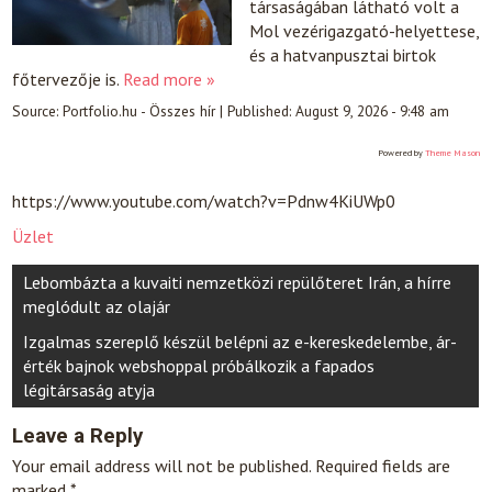
társaságában látható volt a
Mol vezérigazgató-helyettese,
és a hatvanpusztai birtok
főtervezője is.
Read more »
Source:
Portfolio.hu - Összes hír
|
Published:
August 9, 2026 - 9:48 am
Powered by
Theme Mason
https://www.youtube.com/watch?v=Pdnw4KiUWp0
Üzlet
Post
Lebombázta a kuvaiti nemzetközi repülőteret Irán, a hírre
navigation
meglódult az olajár
Izgalmas szereplő készül belépni az e-kereskedelembe, ár-
érték bajnok webshoppal próbálkozik a fapados
légitársaság atyja
Leave a Reply
Your email address will not be published.
Required fields are
marked
*