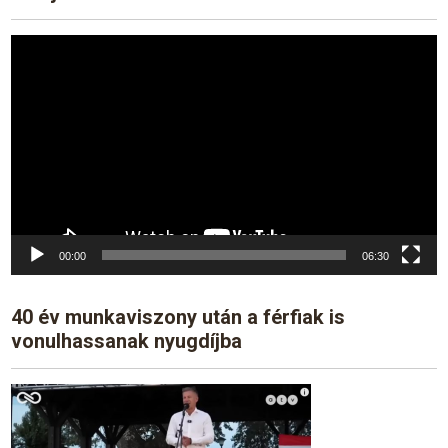
Video
Player
00:00
06:30
40 év munkaviszony után a férfiak is
vonulhassanak nyugdíjba