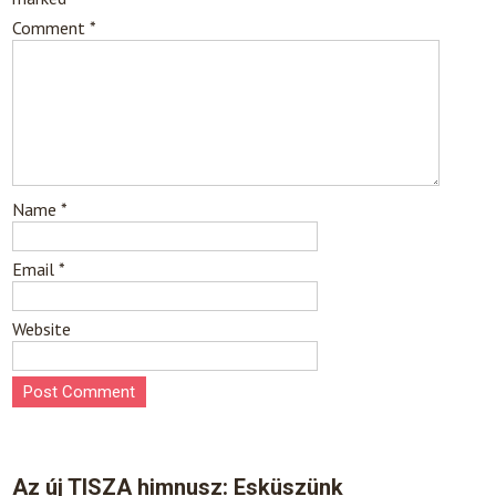
Comment
*
Name
*
Email
*
Website
Az új TISZA himnusz: Esküszünk