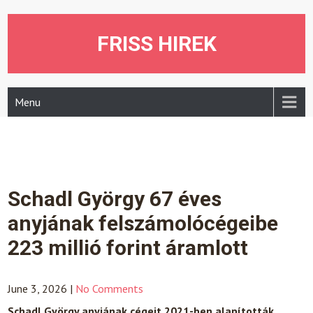
Skip
to
content
FRISS HIREK
Menu
Schadl György 67 éves
anyjának felszámolócégeibe
223 millió forint áramlott
June 3, 2026
|
No Comments
Schadl György anyjának cégeit 2021-ben alapították,