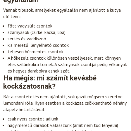
Vannak típusok, amelyeket egyáltalán nem ajánlott a kutya
elé tenni:
főtt vagy sült csontok
szárnyasok (csirke, kacsa, liba)
sertés és vaddisznó
kis méretű, lenyelhető csontok
teljesen húsmentes csontok
A hőkezelt csontok különösen veszélyesek, mert könnyen
éles szilánkokra törnek. A szárnyasok csontjai pedig vékonyak
és hegyes darabokra esnek szét.
Ha mégis: mi számít kevésbé
kockázatosnak?
Bár a csontetetés nem ajánlott, sok gazdi mégsem szeretne
lemondani róla. Ilyen esetben a kockázat csökkenthető néhány
alapelv betartásával:
csak nyers csontot adjunk
nagy méretű darabot válasszunk (amit nem tud lenyelni)