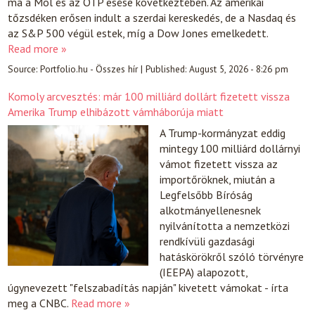
ma a Mol és az OTP esése következtében. Az amerikai
tőzsdéken erősen indult a szerdai kereskedés, de a Nasdaq és
az S&P 500 végül estek, míg a Dow Jones emelkedett.
Read more »
Source:
Portfolio.hu - Összes hír
|
Published:
August 5, 2026 - 8:26 pm
Komoly arcvesztés: már 100 milliárd dollárt fizetett vissza
Amerika Trump elhibázott vámháborúja miatt
A Trump-kormányzat eddig
mintegy 100 milliárd dollárnyi
vámot fizetett vissza az
importőröknek, miután a
Legfelsőbb Bíróság
alkotmányellenesnek
nyilvánította a nemzetközi
rendkívüli gazdasági
hatáskörökről szóló törvényre
(IEEPA) alapozott,
úgynevezett "felszabadítás napján" kivetett vámokat - írta
meg a CNBC.
Read more »