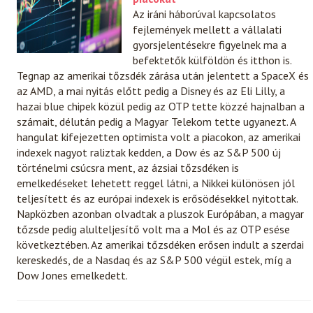
Az iráni háborúval kapcsolatos
fejlemények mellett a vállalati
gyorsjelentésekre figyelnek ma a
befektetők külföldön és itthon is.
Tegnap az amerikai tőzsdék zárása után jelentett a SpaceX és
az AMD, a mai nyitás előtt pedig a Disney és az Eli Lilly, a
hazai blue chipek közül pedig az OTP tette közzé hajnalban a
számait, délután pedig a Magyar Telekom tette ugyanezt. A
hangulat kifejezetten optimista volt a piacokon, az amerikai
indexek nagyot raliztak kedden, a Dow és az S&P 500 új
történelmi csúcsra ment, az ázsiai tőzsdéken is
emelkedéseket lehetett reggel látni, a Nikkei különösen jól
teljesített és az európai indexek is erősödésekkel nyitottak.
Napközben azonban olvadtak a pluszok Európában, a magyar
tőzsde pedig alulteljesítő volt ma a Mol és az OTP esése
következtében. Az amerikai tőzsdéken erősen indult a szerdai
kereskedés, de a Nasdaq és az S&P 500 végül estek, míg a
Dow Jones emelkedett.