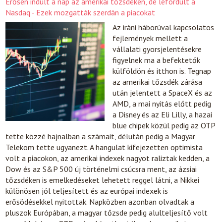
Erősen indult a nap az amerikai tőzsdéken, de lefordult a
Nasdaq - Ezek mozgatták szerdán a piacokat
Az iráni háborúval kapcsolatos
fejlemények mellett a
vállalati gyorsjelentésekre
figyelnek ma a befektetők
külföldön és itthon is. Tegnap
az amerikai tőzsdék zárása
után jelentett a SpaceX és az
AMD, a mai nyitás előtt pedig
a Disney és az Eli Lilly, a hazai
blue chipek közül pedig az OTP
tette közzé hajnalban a számait, délután pedig a Magyar
Telekom tette ugyanezt. A hangulat kifejezetten optimista
volt a piacokon, az amerikai indexek nagyot raliztak kedden, a
Dow és az S&P 500 új történelmi csúcsra ment, az ázsiai
tőzsdéken is emelkedéseket lehetett reggel látni, a Nikkei
különösen jól teljesített és az európai indexek is
erősödésekkel nyitottak. Napközben azonban olvadtak a
pluszok Európában, a magyar tőzsde pedig alulteljesítő volt