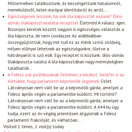
Műtermében találkoztunk, és beszélgettünk hatalomról,
menekülésről, kelet-európai identitásról és arról,…
Egészségesek leszünk, ha sok lila káposztát eszünk? Diós-
almás lilakáposztasaláta-recepttel
Életmód
A válasz: igen.
Bizonyos keretek között nagyon is egészséges választás a
lila káposzta, de nem csodaszer. Az alábbiakban
összegyűjtöttük, hogy mit tud ez az élénk színű zöldség,
milyen előnyei lehetnek az egészségünkre, illetve a
hátrányairól is szó esik. Egy receptet is közlünk: diós-almás
lilakáposzta-saláta. A lila káposztában nagy mennyiségben
találhatók…
A Fidesz sok politikusának felteheti a kérdést: belefér-e az
életükbe, hogy parlamenti képviselők legyenek
Üzlet
Látványosan nem vált be az a képviselői gárda, amelyet a
Fidesz április végén a parlamentbe küldött. Mi történt?
Látványosan nem vált be az a képviselői gárda, amelyet a
Fidesz április végén a parlamentbe küldött. A 444.hu úgy
tudja, ezért az év végéig jelentősen átgyúrnák a Fidesz
parlamenti frakcióját, és várhatóan…
Visited 1 times, 1 visit(s) today