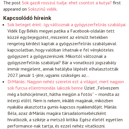
The post
Sok gazdi rosszul tudja: ehet csontot a kutya?
first
appeared on
Sokszínű vidék
.
Kapcsolódó híreink
Sok beteget érint: így változnak a gyógyszerfelírás szabályai
Vidék
Egy Békés megyei patika a Facebook-oldalán tett
közzé egy bejegyzést, miszerint az elmúlt hetekben
rengeteg kérdést kaptak a gyógyszerfelírás szabályaival
kapcsolatban, hogy valóban írhatnak-e fel vényköteles
gyógyszert a gyógyszerészek. Mikortól változnak a
gyógyszerfelírás szabályai? Bár a vonatkozó jogszabály
immár megjelent, annak hatályba lépését elhalasztották
2027. január 1-jére, ugyanis szükséges az…
DrMáriás: Nagyon nehéz szeretni ezt a világot, mert nagyon
sok furcsa ellentmondás lakozik benne
Üzlet
„Felveszem
még a bohócjelmezt, hátha megjön a fotós” – mondta az
interjú előtt. Nem is nekem, inkább magának, miközben
nyakába akasztotta gumis-kapcsos nyakkendőjét. Máriás
Béla, azaz drMáriás magára társadalomsebészként
hivatkozik, a szikéje a metsző kritika. Egész életét egyetlen
performance-nak tartja, és ezzel nehéz vitatkozni.