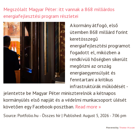
Megszólalt Magyar Péter: itt vannak a 868 milliárdos
energiafejlesztési program részletei
A kormány átfogó, első
ütemben 868 milliárd forint
keretösszegű
energiafejlesztési programot
fogadott el, miközben a
rendkívüli hőségben sikerült
megőrizni az ország
energiaegyensúlyát és
fenntartani a kritikus
infrastruktúrák működését -
jelentette be Magyar Péter miniszterelnök a kétnapos
kormányülés első napját és a védelmi munkacsoport ülését
követően egy Facebook-posztban.
Read more »
Source:
Portfolio.hu - Összes hír
|
Published:
August 5, 2026 - 7:06 pm
Powered by
Theme Mason