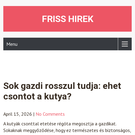
Skip
to
content
FRISS HIREK
Menu
Sok gazdi rosszul tudja: ehet
csontot a kutya?
April 15, 2026
|
No Comments
A kutyák csonttal etetése régóta megosztja a gazdikat.
Sokaknak meggyőződése, hogy ez természetes és biztonságos,