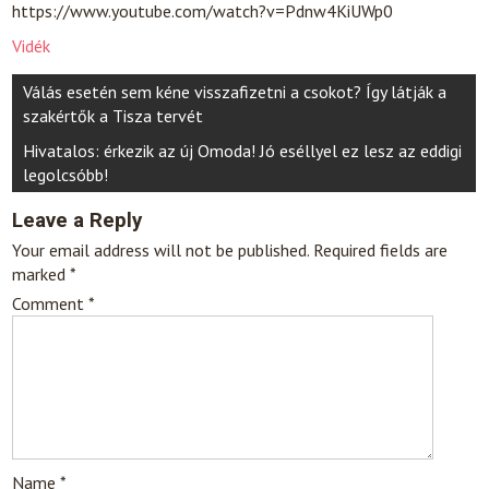
https://www.youtube.com/watch?v=Pdnw4KiUWp0
Vidék
Post
Válás esetén sem kéne visszafizetni a csokot? Így látják a
navigation
szakértők a Tisza tervét
Hivatalos: érkezik az új Omoda! Jó eséllyel ez lesz az eddigi
legolcsóbb!
Leave a Reply
Your email address will not be published.
Required fields are
marked
*
Comment
*
Name
*