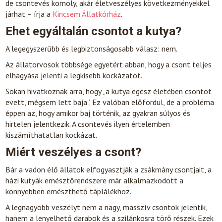
de csontevés komoly, akár életveszélyes következményekkel
járhat – írja a
Kincsem Állatkórház
.
Ehet egyáltalán csontot a kutya?
A legegyszerűbb és legbiztonságosabb válasz: nem.
Az állatorvosok többsége egyetért abban, hogy a csont teljes
elhagyása jelenti a legkisebb kockázatot.
Sokan hivatkoznak arra, hogy „a kutya egész életében csontot
evett, mégsem lett baja”. Ez valóban előfordul, de a probléma
éppen az, hogy amikor baj történik, az gyakran súlyos és
hirtelen jelentkezik. A csontevés ilyen értelemben
kiszámíthatatlan kockázat.
Miért veszélyes a csont?
Bár a vadon élő állatok elfogyasztják a zsákmány csontjait, a
házi kutyák emésztőrendszere már alkalmazkodott a
könnyebben emészthető táplálékhoz.
A legnagyobb veszélyt nem a nagy, masszív csontok jelentik,
hanem a lenyelhető darabok és a szilánkosra törő részek. Ezek