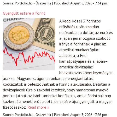
Source:
Portfolio.hu - Összes hír
|
Published:
August 5, 2026 - 7:34 pm
Gyengült estére a forint
A keddi közel 3 forintos
erősödés után szerdán
elsősorban a dollár, az euró és
a japán jen mozgása szabott
irányt a forintnak. A piac az
amerikai munkaerőpiaci
adatokra, a Fed
kamatpályájára és a japán–
amerikai devizapiaci
beavatkozás következményeit
árazza, Magyarországon azonban az energiaellátási
kockázatok is beleszólhatnak a forint alakulásába. Délután a
devizapiacok újra bizakodni kezdtek, hogy hamarosan nyugvó
pontra juthat az iráni–amerikai konfliktus, ami a forintnak nap
közben átmeneti erőt adott, de estére újra gyengült a magyar
fizetőeszköz.
Read more »
Source:
Portfolio.hu - Összes hír
|
Published:
August 5, 2026 - 7:26 pm