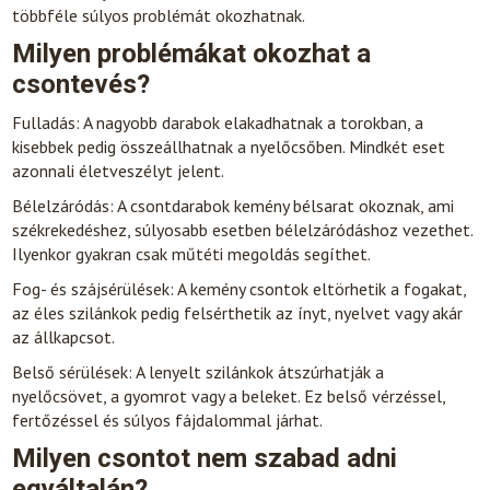
többféle súlyos problémát okozhatnak.
Milyen problémákat okozhat a
csontevés?
Fulladás: A nagyobb darabok elakadhatnak a torokban, a
kisebbek pedig összeállhatnak a nyelőcsőben. Mindkét eset
azonnali életveszélyt jelent.
Bélelzáródás: A csontdarabok kemény bélsarat okoznak, ami
székrekedéshez, súlyosabb esetben bélelzáródáshoz vezethet.
Ilyenkor gyakran csak műtéti megoldás segíthet.
Fog- és szájsérülések: A kemény csontok eltörhetik a fogakat,
az éles szilánkok pedig felsérthetik az ínyt, nyelvet vagy akár
az állkapcsot.
Belső sérülések: A lenyelt szilánkok átszúrhatják a
nyelőcsövet, a gyomrot vagy a beleket. Ez belső vérzéssel,
fertőzéssel és súlyos fájdalommal járhat.
Milyen csontot nem szabad adni
egyáltalán?