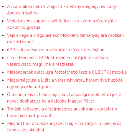
A szalmabáb nem vízlépcső – néhány megjegyzés Lányi
András írásához
Védőitalként kapott vizéből itatta a szomjazó gólyát a
Közút dolgozója
Vajon vége a drágulásnak? Mindkét üzemanyag ára csökken
csütörtökön!
629 településen van vízkorlátozás az országban
Lép a Mercedes is! Most minden autójuk olcsóbban
vásárolható meg! Íme a részletek!
Másodpercek alatt újra feltölthető lesz a CUBOT új mobilja
Megbírságolta a Lidlt a versenyhivatal, három éve húzódó
ügy végére került pont
Ő lenne a Tisza lehetséges köztársasági elnök-jelöltje? Új
nevet dobhatott be a kalapba Magyar Péter
Tovább csökkent a dízelmotoros autók iránti kereslet a
hazai használt piacon!
Megnőtt az ózonszennyezettség – mutatjuk, milyen erős
tüneteket okozhat