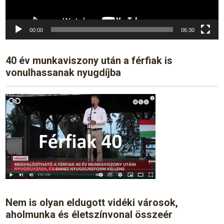
00:00
06:30
40 év munkaviszony után a férfiak is
vonulhassanak nyugdíjba
Nem is olyan eldugott vidéki városok,
aholmunka és életszínvonal összeér