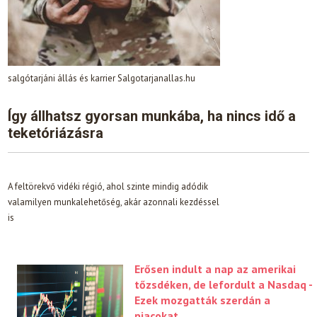
salgótarjáni állás és karrier Salgotarjanallas.hu
Így állhatsz gyorsan munkába, ha nincs idő a
teketóriázásra
A feltörekvő vidéki régió, ahol szinte mindig adódik
valamilyen munkalehetőség, akár azonnali kezdéssel
is
Erősen indult a nap az amerikai
tőzsdéken, de lefordult a Nasdaq -
Ezek mozgatták szerdán a
piacokat