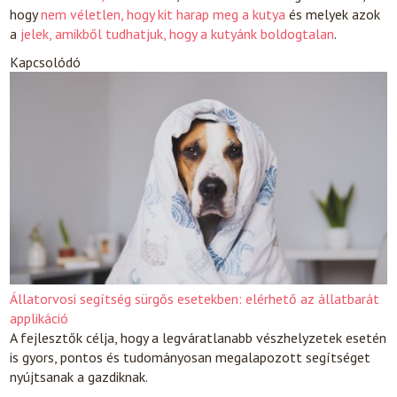
hogy
nem véletlen, hogy kit harap meg a kutya
és melyek azok
a
jelek, amikből tudhatjuk, hogy a kutyánk boldogtalan
.
Kapcsolódó
Állatorvosi segítség sürgős esetekben: elérhető az állatbarát
applikáció
A fejlesztők célja, hogy a legváratlanabb vészhelyzetek esetén
is gyors, pontos és tudományosan megalapozott segítséget
nyújtsanak a gazdiknak.