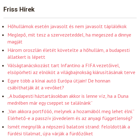
Friss Hírek
Hőhullámok esetén javasolt és nem javasolt táplálékok
Meglepő, mit tesz a szervezeteddel, ha megeszed a dinnye
magját
Három oroszlán életét követelte a hőhullám, a budapesti
állatkert is lépett
Válságtanácskozást tart Infantino a FIFA vezetőivel,
elsöpörheti az elnököt a világbajnokság kiárusításának terve
Egyre több a kínai autó Európa útjain! De honnan
csábíthatják át a vevőket?
„A budapesti háztartásokban akkor is lenne víz, ha a Duna
medrében már egy cseppet se találnánk”
„Van akkora portfólió, melynek a hozamából meg lehet élni.”
Elérhető-e a passzív jövedelem és az anyagi függetlenség?
Ismét megnyílik a népszerű balatoni strand: feloldották a
fürdési tilalmat, újra várják a fürdőzőket