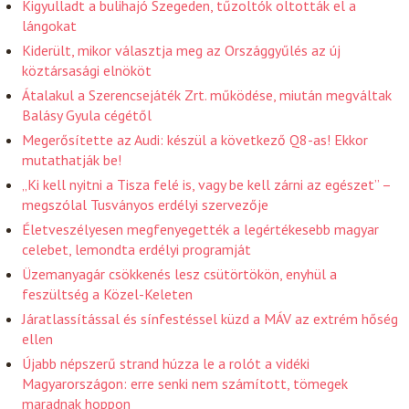
Kigyulladt a bulihajó Szegeden, tűzoltók oltották el a
lángokat
Kiderült, mikor választja meg az Országgyűlés az új
köztársasági elnököt
Átalakul a Szerencsejáték Zrt. működése, miután megváltak
Balásy Gyula cégétől
Megerősítette az Audi: készül a következő Q8-as! Ekkor
mutathatják be!
„Ki kell nyitni a Tisza felé is, vagy be kell zárni az egészet” –
megszólal Tusványos erdélyi szervezője
Életveszélyesen megfenyegették a legértékesebb magyar
celebet, lemondta erdélyi programját
Üzemanyagár csökkenés lesz csütörtökön, enyhül a
feszültség a Közel-Keleten
Járatlassítással és sínfestéssel küzd a MÁV az extrém hőség
ellen
Újabb népszerű strand húzza le a rolót a vidéki
Magyarországon: erre senki nem számított, tömegek
maradnak hoppon