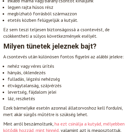
inkább marha vagy bárány csontot kínáljunk
legyen rajta húsos rész
megbízható forrásból származzon
etetés közben felügyeljük a kutyát.
Ez sem teszi teljesen biztonságossá a csontevést, de
csökkentheti a súlyos következmények esélyét.
Milyen tünetek jeleznek bajt?
A csontevés után különösen fontos figyelni az alábbi jelekre:
nehéz vagy véres ürítés
hányás, öklendezés
fulladás, légzési nehézség
étvágytalanság, szájvérzés
levertség, fájdalom jelei
láz, reszketés
Ezek bármelyike esetén azonnal állatorvoshoz kell fordulni,
mert akár sürgős műtétre is szükség lehet.
Mint arról beszámoltunk,
ha ezt csinálja a kutyád, mélyebben
kötődik hozzád, mint hinnéd
, valamint azt is megosztottuk,