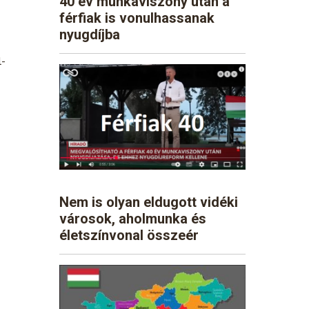
40 év munkaviszony után a
férfiak is vonulhassanak
nyugdíjba
l-
Nem is olyan eldugott vidéki
városok, aholmunka és
életszínvonal összeér