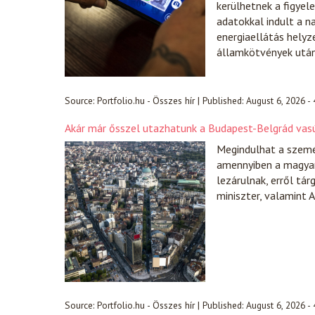
kerülhetnek a figyel
adatokkal indult a n
energiaellátás helyz
államkötvények után
Source:
Portfolio.hu - Összes hír
|
Published:
August 6, 2026 -
Akár már ősszel utazhatunk a Budapest-Belgrád va
Megindulhat a szemé
amennyiben a magyaro
lezárulnak, erről tá
miniszter, valamint A
Source:
Portfolio.hu - Összes hír
|
Published:
August 6, 2026 -