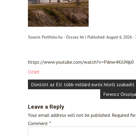
Source:
Portfolio.hu - Összes hír
|
Published:
August 6, 2026 -
https://www.youtube.com/watch?v=Pdnw4KiUWp0
Üzlet
Post
Döntött az EU: több milliárd eurós hitelt szabadít 
navigation
Ferencz Orsolya
Leave a Reply
Your email address will not be published.
Required fi
Comment
*