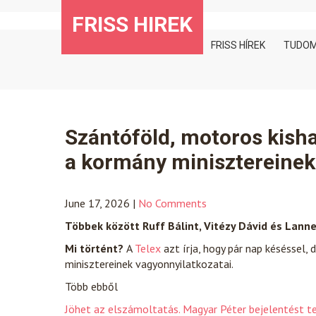
Skip
FRISS HIREK
to
content
FRISS HÍREK
TUDO
Szántóföld, motoros kishaj
a kormány minisztereinek
June 17, 2026
|
No Comments
Többek között Ruff Bálint, Vitézy Dávid és Lanne
Mi történt?
A
Telex
azt írja, hogy pár nap késéssel,
minisztereinek vagyonnyilatkozatai.
Több ebből
Jöhet az elszámoltatás. Magyar Péter bejelentést t