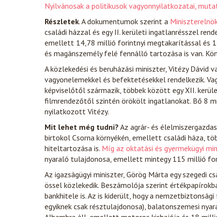
Nyilvánosak a politikusok vagyonnyilatkozatai, mutat
Részletek
. A dokumentumok szerint a
Miniszterelnök
családi házzal és egy II. kerületi ingatlanrésszel rend
emellett 14,78 millió forintnyi megtakarítással és 1,
és magánszemély felé fennálló tartozása is van. Kön
A közlekedési és beruházási miniszter, Vitézy Dávid 
vagyonelemekkel és befektetésekkel rendelkezik. Va
képviselőtől származik, többek között egy XII. kerüle
filmrendezőtől szintén örökölt ingatlanokat. Bő 8 mi
nyilatkozott Vitézy.
Mit lehet még tudni?
Az agrár- és élelmiszergazda
birtokol Csorna környékén, emellett családi háza, tö
hiteltartozása is.
Míg az oktatási és gyermekügyi mini
nyaraló tulajdonosa, emellett mintegy 115 millió for
Az igazságügyi miniszter, Görög Márta egy szegedi c
össel közlekedik. Beszámolója szerint értékpapírokba
bankhitele is. Az is kiderült, hogy a nemzetbiztonsági
egyiknek csak résztulajdonosa), balatonszemesi nyara