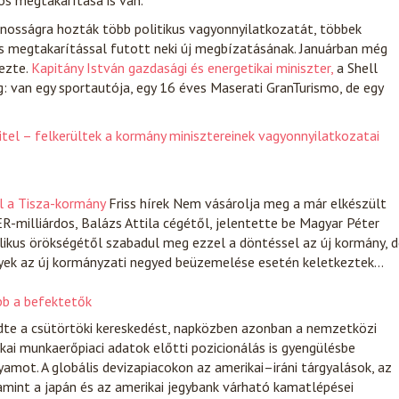
ós megtakarítása is van.
ánosságra hozták több politikus vagyonnyilatkozatát, többek
ós megtakarítással futott neki új megbízatásának. Januárban még
ezte.
Kapitány István gazdasági és energetikai miniszter,
a Shell
: van egy sportautója, egy 16 éves Maserati GranTurismo, de egy
itel – felkerültek a kormány minisztereinek vagyonnyilatkozatai
l a Tisza-kormány
Friss hírek
Nem vásárolja meg a már elkészült
-milliárdos, Balázs Attila cégétől, jelentette be Magyar Péter
likus örökségétől szabadul meg ezzel a döntéssel az új kormány, 
lyek az új kormányzati negyed beüzemelése esetén keletkeztek…
ább a befektetők
zdte a csütörtöki kereskedést, napközben azonban a nemzetközi
kai munkaerőpiaci adatok előtti pozicionálás is gyengülésbe
yamot. A globális devizapiacokon az amerikai–iráni tárgyalások, az
lamint a japán és az amerikai jegybank várható kamatlépései