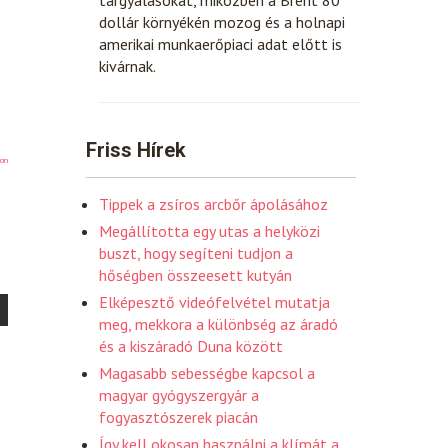
dollár környékén mozog és a holnapi
amerikai munkaerőpiaci adat előtt is
kivárnak.
Friss Hírek
on
Tippek a zsíros arcbőr ápolásához
Megállította egy utas a helyközi
buszt, hogy segíteni tudjon a
hőségben összeesett kutyán
Elképesztő videófelvétel mutatja
meg, mekkora a különbség az áradó
és a kiszáradó Duna között
Magasabb sebességbe kapcsol a
magyar gyógyszergyár a
fogyasztószerek piacán
Így kell okosan használni a klímát a