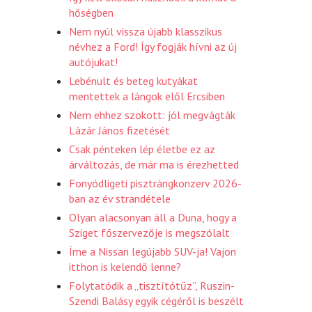
hőségben
Nem nyúl vissza újabb klasszikus
névhez a Ford! Így fogják hívni az új
autójukat!
Lebénult és beteg kutyákat
mentettek a lángok elől Ercsiben
Nem ehhez szokott: jól megvágták
Lázár János fizetését
Csak pénteken lép életbe ez az
árváltozás, de már ma is érezhetted
Fonyódligeti pisztrángkonzerv 2026-
ban az év strandétele
Olyan alacsonyan áll a Duna, hogy a
Sziget főszervezője is megszólalt
Íme a Nissan legújabb SUV-ja! Vajon
itthon is kelendő lenne?
Folytatódik a „tisztítótűz”, Ruszin-
Szendi Balásy egyik cégéről is beszélt