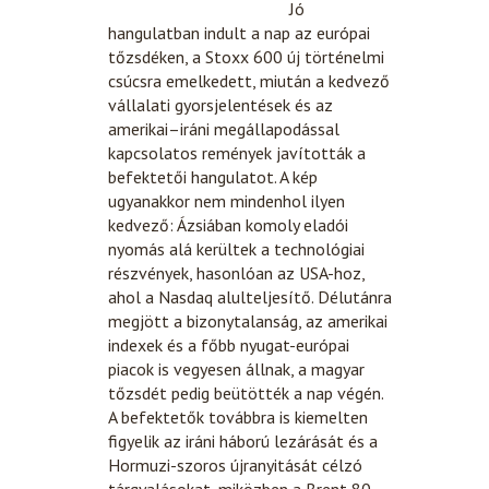
Jó
hangulatban indult a nap az európai
tőzsdéken, a Stoxx 600 új történelmi
csúcsra emelkedett, miután a kedvező
vállalati gyorsjelentések és az
amerikai–iráni megállapodással
kapcsolatos remények javították a
befektetői hangulatot. A kép
ugyanakkor nem mindenhol ilyen
kedvező: Ázsiában komoly eladói
nyomás alá kerültek a technológiai
részvények, hasonlóan az USA-hoz,
ahol a Nasdaq alulteljesítő. Délutánra
megjött a bizonytalanság, az amerikai
indexek és a főbb nyugat-európai
piacok is vegyesen állnak, a magyar
tőzsdét pedig beütötték a nap végén.
A befektetők továbbra is kiemelten
figyelik az iráni háború lezárását és a
Hormuzi-szoros újranyitását célzó
tárgyalásokat, miközben a Brent 80