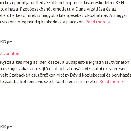
em középpontjába. Kedvezőtlenebb ipari és kiskereskedelmi KSH-
ap, a hazai fizetőeszköznél emellett a Duna vízállása és az
etéről érkező hírek is nagyobb kilengéseket okozhatnak. A magyar
 viszont még mindig kapkodnak a piacokon.
Read more »
 4:09 pm
sútvonalon
lyszállítás még az idén ősszel a Budapest-Belgrád vasútvonalon,
rszági szakaszon zajló utolsó biztonsági vizsgálatok sikeresen
rgyalt Szabadkán csütörtökön Vitézy Dávid közlekedési és beruházás
leksandra Sofronijevic szerb közlekedési miniszter.
Read more »
 4:06 pm