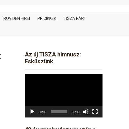
RÖVIDEN HIREI
PR CIKKEK
TISZA PÁRT
k
Az új TISZA himnusz:
Esküszünk
Video
Player
00:00
06:30