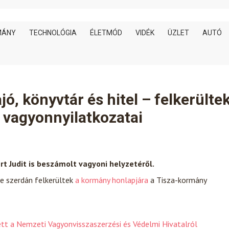
MÁNY
TECHNOLÓGIA
ÉLETMÓD
VIDÉK
ÜZLET
AUTÓ
ó, könyvtár és hitel – felkerülte
 vagyonnyilatkozatai
rt Judit is beszámolt vagyoni helyzetéről.
 de szerdán felkerültek
a kormány honlapjára
a Tisza-kormány
ett a Nemzeti Vagyonvisszaszerzési és Védelmi Hivatalról