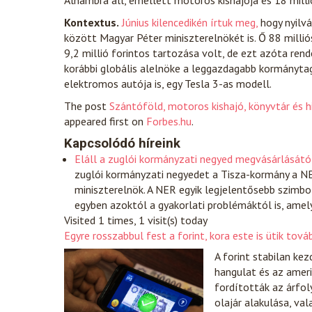
Alhambra áll, emellett motoros kishajója és 18 milli
Kontextus.
Június kilencedikén írtuk meg,
hogy nyilv
között Magyar Péter miniszterelnökét is. Ő 88 milli
9,2 millió forintos tartozása volt, de ezt azóta rend
korábbi globális alelnöke a leggazdagabb kormánytag
elektromos autója is, egy Tesla 3-as modell.
The post
Szántóföld, motoros kishajó, könyvtár és h
appeared first on
Forbes.hu
.
Kapcsolódó híreink
Eláll a zuglói kormányzati negyed megvásárlásátó
zuglói kormányzati negyedet a Tisza-kormány a NER
miniszterelnök. A NER egyik legjelentősebb szimbo
egyben azoktól a gyakorlati problémáktól is, ame
Visited 1 times, 1 visit(s) today
Egyre rosszabbul fest a forint, kora este is ütik tov
A forint stabilan ke
hangulat és az ameri
fordították az árfol
olajár alakulása, va