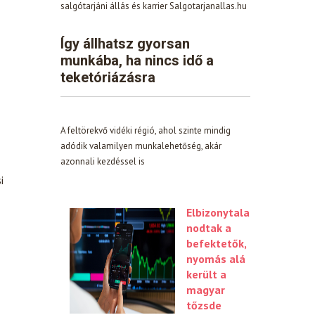
salgótarjáni állás és karrier Salgotarjanallas.hu
Így állhatsz gyorsan
munkába, ha nincs idő a
teketóriázásra
A feltörekvő vidéki régió, ahol szinte mindig
adódik valamilyen munkalehetőség, akár
azonnali kezdéssel is
i
Elbizonytala
nodtak a
befektetők,
nyomás alá
került a
magyar
tőzsde