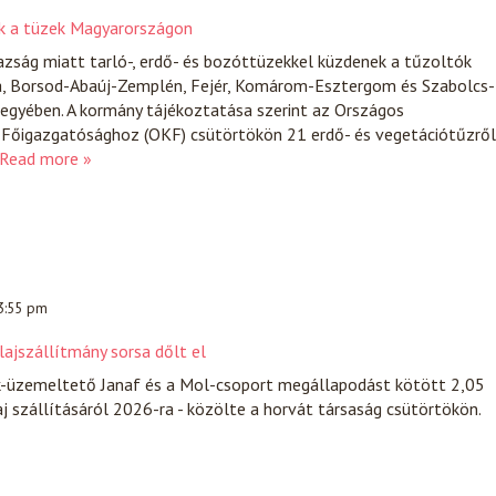
ek a tüzek Magyarországon
zság miatt tarló-, erdő- és bozóttüzekkel küzdenek a tűzoltók
a, Borsod-Abaúj-Zemplén, Fejér, Komárom-Esztergom és Szabolcs-
gyében. A kormány tájékoztatása szerint az Országos
Főigazgatósághoz (OKF) csütörtökön 21 erdő- és vegetációtűzről
Read more »
 3:55 pm
lajszállítmány sorsa dőlt el
k-üzemeltető Janaf és a Mol-csoport megállapodást kötött 2,05
aj szállításáról 2026-ra - közölte a horvát társaság csütörtökön.