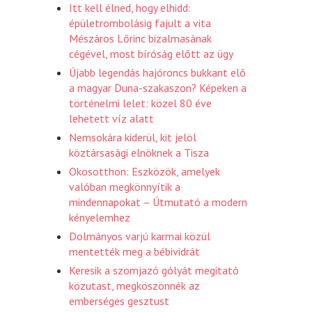
Itt kell élned, hogy elhidd:
épületrombolásig fajult a vita
Mészáros Lőrinc bizalmasának
cégével, most bíróság előtt az ügy
Újabb legendás hajóroncs bukkant elő
a magyar Duna-szakaszon? Képeken a
történelmi lelet: közel 80 éve
lehetett víz alatt
Nemsokára kiderül, kit jelöl
köztársasági elnöknek a Tisza
Okosotthon: Eszközök, amelyek
valóban megkönnyítik a
mindennapokat – Útmutató a modern
kényelemhez
Dolmányos varjú karmai közül
mentették meg a bébividrát
Keresik a szomjazó gólyát megitató
közutast, megköszönnék az
emberséges gesztust