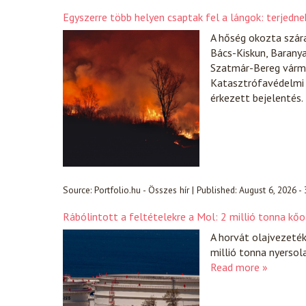
Egyszerre több helyen csaptak fel a lángok: terjedn
A hőség okozta szára
Bács-Kiskun, Barany
Szatmár-Bereg várme
Katasztrófavédelmi 
érkezett bejelentés.
Source:
Portfolio.hu - Összes hír
|
Published:
August 6, 2026 -
Rábólintott a feltételekre a Mol: 2 millió tonna kőo
A horvát olajvezeté
millió tonna nyersol
Read more »