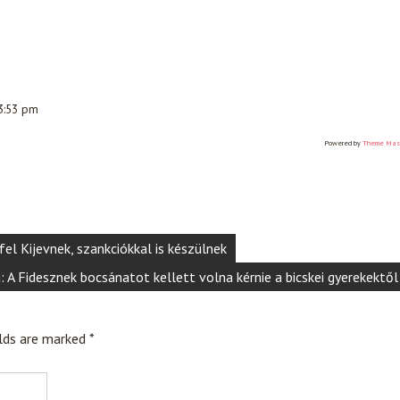
 3:53 pm
Powered by
Theme Mas
fel Kijevnek, szankciókkal is készülnek
: A Fidesznek bocsánatot kellett volna kérnie a bicskei gyerekektől
elds are marked
*