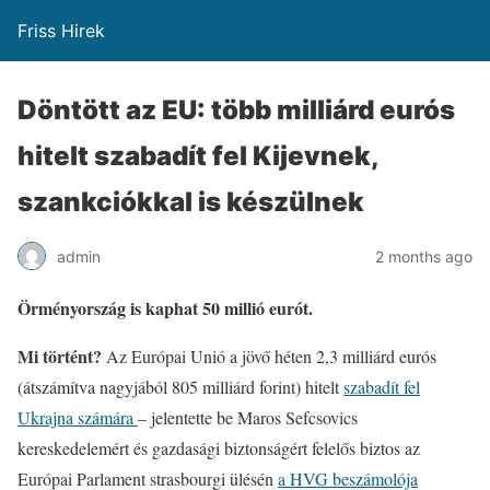
Friss Hirek
Döntött az EU: több milliárd eurós
hitelt szabadít fel Kijevnek,
szankciókkal is készülnek
admin
2 months ago
Örményország is kaphat 50 millió eurót.
Mi történt?
Az Európai Unió a jövő héten 2,3 milliárd eurós
(átszámítva nagyjából 805 milliárd forint) hitelt
szabadít fel
Ukrajna számára
– jelentette be Maros Sefcsovics
kereskedelemért és gazdasági biztonságért felelős biztos az
Európai Parlament strasbourgi ülésén
a HVG beszámolója