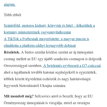
alapján.
Több ebből
Szántóföld, motoros kishajó, könyvtár és hitel – felkerültek a
kormány minisztereinek vagyonnyilatkozatai
A TikTok a Forbesnak megerősítette: a magyar piacon is
elindította a platform eddigi legnagyobb dobását
Részletek.
A biztos szerdai közlése szerint az új támogatási
csomag mellett az EU egy újabb szankciós csomagon is dolgozik
Oroszországgal szemben.
A bejelentés egybeesett a G7-csúccsal,
ahol a tagállamok további katonai segítségekről is egyeztettek,
többek között légvédelmi eszközök és nagy hatótávolságú
fegyverek biztosításáról Ukrajna számára.
Mit mondott még?
Sefcsovics arról is beszélt, hogy az EU
Örményország támogatását is vizsgálja, mivel az országra