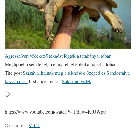
Agresszívan védekező teknőst fogtak a tatabányai tóban
Megtippelni sem lehet, mennyi élhet ebből a fajból a tóban.
The post
Százával halnak meg a teknősök Szeged és Sándorfalva
közötti úton
first appeared on
Sokszínű vidék
.
https://www.youtube.com/watch?v=Pdnw4KiUWp0
Categories:
Vidék