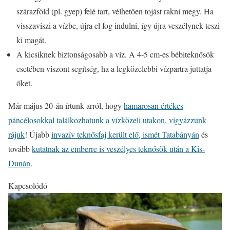
szárazföld (pl. gyep) felé tart, vélhetően tojást rakni megy. Ha
visszaviszi a vízbe, újra el fog indulni, így újra veszélynek teszi
ki magát.
A kicsiknek biztonságosabb a víz. A 4-5 cm-es bébiteknősök
esetében viszont segítség, ha a legközelebbi vízpartra juttatja
őket.
Már május 20-án írtunk arról, hogy
hamarosan értékes
páncélosokkal találkozhatunk a vízközeli utakon, vigyázzunk
rájuk
! Újabb
invazív teknősfaj került elő, ismét Tatabányán
és
tovább
kutatnak az emberre is veszélyes teknősök után a Kis-
Dunán
.
Kapcsolódó