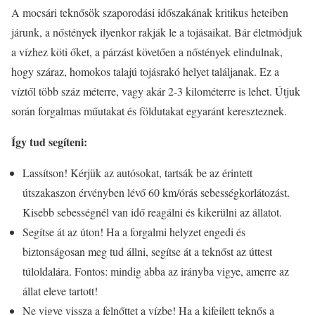
A mocsári teknősök szaporodási időszakának kritikus heteiben
járunk, a nőstények ilyenkor rakják le a tojásaikat. Bár életmódjuk
a vízhez köti őket, a párzást követően a nőstények elindulnak,
hogy száraz, homokos talajú tojásrakó helyet találjanak. Ez a
víztől több száz méterre, vagy akár 2-3 kilométerre is lehet. Útjuk
során forgalmas műutakat és földutakat egyaránt kereszteznek.
Így tud segíteni:
Lassítson! Kérjük az autósokat, tartsák be az érintett
útszakaszon érvényben lévő 60 km/órás sebességkorlátozást.
Kisebb sebességnél van idő reagálni és kikerülni az állatot.
Segítse át az úton! Ha a forgalmi helyzet engedi és
biztonságosan meg tud állni, segítse át a teknőst az úttest
túloldalára. Fontos: mindig abba az irányba vigye, amerre az
állat eleve tartott!
Ne vigye vissza a felnőttet a vízbe! Ha a kifejlett teknős a