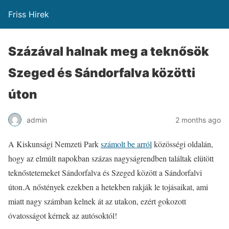
Friss Hirek
Százával halnak meg a teknősök
Szeged és Sándorfalva közötti
úton
admin
2 months ago
A Kiskunsági Nemzeti Park
számolt be arról
közösségi oldalán,
hogy az elmúlt napokban százas nagyságrendben találtak elütött
teknőstetemeket Sándorfalva és Szeged között a Sándorfalvi
úton.
A nőstények ezekben a hetekben rakják le tojásaikat, ami
miatt nagy számban kelnek át az utakon, ezért gokozott
óvatosságot kérnek az autósoktól!