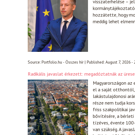
visszaterhelése – je
kormánytájékoztatón
hozzátette, hogy mos
meddig lehet elmenn
Source:
Portfolio.hu - Összes hír
|
Published:
August 7, 2026 -
Radikális javaslat érkezett: megadóztatnák az üres
Magyarországon az e
el a saját otthontó
lakástulajdonosi ará
része nem tudja kors
friss szakpolitikai j
bővítésére, a bérleti
tízéves, évente 100-
van szükség. A javas