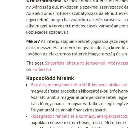
A rollerprobléma.
Az elektromos rollerek elterjedé
nyilvánosság elé, miközben a szakmai szervezetek és
Az elektromos rollerek szabályozása az elmúlt évek
egyértelmű, hogy a használóikra a kerékpárosokra, 
alkalmazni. A tervezett módosítások várhatóan pon
közlekedés szabályait.
Mikor?
Az interjú alapján konkrét jogszabályszövege
nincs messze. Ha a tervek megvalósulnak, a követke
jövőben az elektromos rollerek Magyarország útjain.
The post
Szigorítás jöhet a rollereseknél: Vitézy sz
on
Forbes.hu
.
Kapcsolódó híreink
Brutális, mennyi ment el a NER-kedvenc afrikai üzl
megvalósítása érdekében kibocsátáskori árfolyamo
Aszfalt, amit a magyar állami pénzintézetek jegyez
László egy ghánai–magyar vállalkozó segítségével 
folyamatról és annak finanszírozásáról…
Hőségriadót rendelt el a kormány, energiakorlátozá
napokban érkező extrém hőség miatt. Mi történt? 