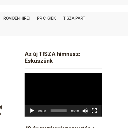
RÖVIDEN HIREI
PR CIKKEK
TISZA PÁRT
Az új TISZA himnusz:
Esküszünk
Video
Player
új
00:00
06:30
a