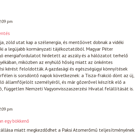
 2:09 pm
entés
ja, zöld utat kap a szélenergia, és mentőövet dobnak a vidéki
 ki a legújabb kormányzati tájékoztatóból. Magyar Péter
ó energiafordulatot hirdetett az aszály és a hálózatot terhelő
yékában, miközben az enyhülő hőség miatt az önkéntes
i kérést feloldották. A gazdasági és egészségügyi könnyítések
érfélen is sorsdöntő napok következnek: a Tisza-frakció dönt az új,
álló államfőjelölt személyéről, és már gőzerővel készítik elő a
, független Nemzeti Vagyonvisszaszerzési Hivatal felállítását is.
 2:09 pm
an egy bökkenő
zállása miatt megkezdődhet a Paksi Atomerőmű teljesítményének