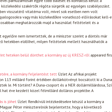
sével párhuzamosan egyre több baleset és konfliktus került a
 közlekedési szakértők régóta sürgetik az egységes szabályozást.
ben visszatérő vitatéma volt, mivel sok esetben nem volt
a gyalogosokra vagy más közlekedőkre vonatkozó előírásokat kell-e
tosabban meghatározzák majd a használat feltételeit és a
t egyelőre nem ismertettek, de a miniszter szerint a döntés már
ző hetekben eldőlhet, milyen feltételek mellett használhatók a
erint heteken belül dönthet a kormány az új KRESZ-ről
appeared fir
etére, a kormány feljelentést tett
Üzlet
Az afrikai projekt
n 113 milliárd forint értékben dollárkötvényt bocsátott ki a Duna
tek le. Mi történt? A Duna-csoport és a NER dollármilliárdosa, Szí
hat éve kezdett közel félmilliárd dolláros projektbe. A
s is jöhet
Üzlet
Rendkívüli intézkedésekre készül a kormány a
Magyar Péter miniszterelnök bejelentette, hogy a következő