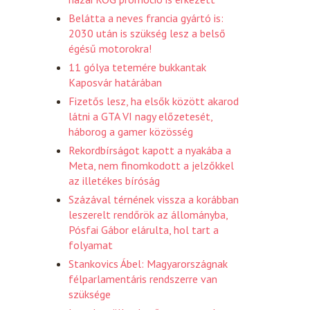
Belátta a neves francia gyártó is:
2030 után is szükség lesz a belső
égésű motorokra!
11 gólya tetemére bukkantak
Kaposvár határában
Fizetős lesz, ha elsők között akarod
látni a GTA VI nagy előzetesét,
háborog a gamer közösség
Rekordbírságot kapott a nyakába a
Meta, nem finomkodott a jelzőkkel
az illetékes bíróság
Százával térnének vissza a korábban
leszerelt rendőrök az állományba,
Pósfai Gábor elárulta, hol tart a
folyamat
Stankovics Ábel: Magyarországnak
félparlamentáris rendszerre van
szüksége