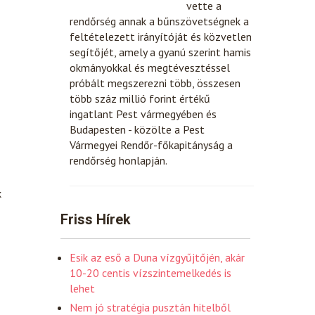
vette a
rendőrség annak a bűnszövetségnek a
feltételezett irányítóját és közvetlen
segítőjét, amely a gyanú szerint hamis
okmányokkal és megtévesztéssel
próbált megszerezni több, összesen
több száz millió forint értékű
ingatlant Pest vármegyében és
Budapesten - közölte a Pest
Vármegyei Rendőr-főkapitányság a
rendőrség honlapján.
k
Friss Hírek
Esik az eső a Duna vízgyűjtőjén, akár
10-20 centis vízszintemelkedés is
lehet
Nem jó stratégia pusztán hitelből