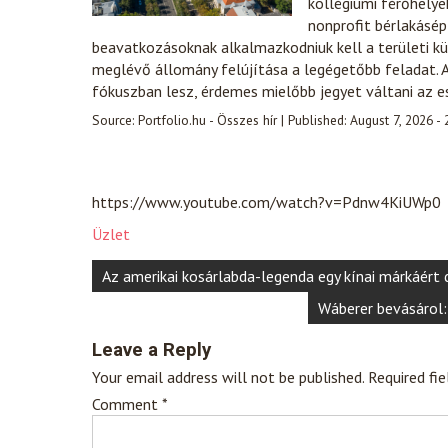
kollégiumi férőhelye
nonprofit bérlakásép
beavatkozásoknak alkalmazkodniuk kell a területi kü
meglévő állomány felújítása a legégetőbb feladat. A
fókuszban lesz, érdemes mielőbb jegyet váltani az 
Source:
Portfolio.hu - Összes hír
|
Published:
August 7, 2026 -
https://www.youtube.com/watch?v=Pdnw4KiUWp0
Üzlet
Post
Az amerikai kosárlabda-legenda egy kínai márkáért
navigation
Wáberer bevásárol:
Leave a Reply
Your email address will not be published.
Required fi
Comment
*