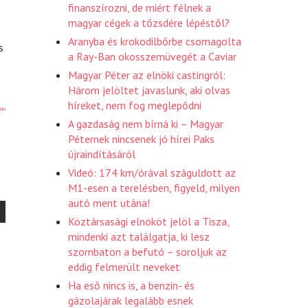
finanszírozni, de miért félnek a
magyar cégek a tőzsdére lépéstől?
Aranyba és krokodilbőrbe csomagolta
s
a Ray-Ban okosszemüvegét a Caviar
Magyar Péter az elnöki castingról:
Három jelöltet javaslunk, aki olvas
híreket, nem fog meglepődni
on
A gazdaság nem bírná ki – Magyar
Péternek nincsenek jó hírei Paks
újraindításáról
Videó: 174 km/órával száguldott az
M1-esen a terelésben, figyeld, milyen
autó ment utána!
Köztársasági elnököt jelöl a Tisza,
mindenki azt találgatja, ki lesz
szombaton a befutó – soroljuk az
eddig felmerült neveket
Ha eső nincs is, a benzin- és
gázolajárak legalább esnek