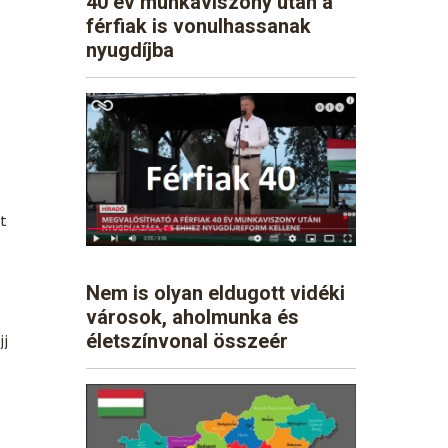
40 év munkaviszony után a
férfiak is vonulhassanak
nyugdíjba
st
Nem is olyan eldugott vidéki
városok, aholmunka és
életszínvonal összeér
jj