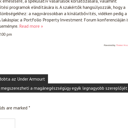
k emelésére, a spekulatív vásárlások korlátozására, valamint
ítési programok elindítására is. A szakértők hangsúlyozzák, hogy a
lönbségekhez: a nagyvárosokban a kínálatbővítés, vidéken pedig a
 lakáspiac a Portfolio Property Investment Forum konferenciáján i
eseményre.
Read more »
 2:00 pm
Powered by
Theme Mas
 dobta az Under Armourt
 megszerezheti a magánegészségügy egyik legnagyobb szereplőjét
elds are marked
*