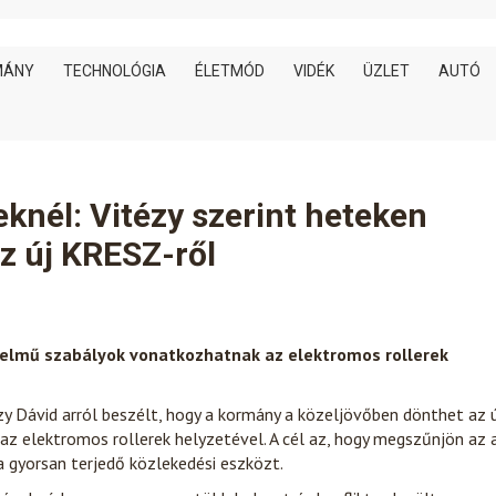
MÁNY
TECHNOLÓGIA
ÉLETMÓD
VIDÉK
ÜZLET
AUTÓ
seknél: Vitézy szerint heteken
z új KRESZ-ről
telmű szabályok vonatkozhatnak az elektromos rollerek
y Dávid arról beszélt, hogy a kormány a közeljövőben dönthet az 
z elektromos rollerek helyzetével. A cél az, hogy megszűnjön az 
 a gyorsan terjedő közlekedési eszközt.