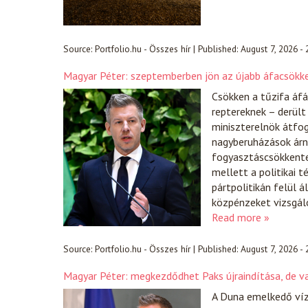
Source:
Portfolio.hu - Összes hír
|
Published:
August 7, 2026 -
Magyar Péter: szeptemberben jön az újabb áfacsökk
Csökken a tűzifa áfá
reptereknek – derült
miniszterelnök átfog
nagyberuházások árn
fogyasztáscsökkentés
mellett a politikai t
pártpolitikán felül 
közpénzeket vizsgáló
Read more »
Source:
Portfolio.hu - Összes hír
|
Published:
August 7, 2026 -
Magyar Péter: megkezdődhet Paks újraindítása, de v
A Duna emelkedő ví