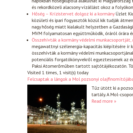
napokban hőségkupola alakulhat ki Magyarország fe
és rekordközeli alacsony vízállást okoz a folyóko
Hőség – Krízistervet dolgoz ki a kormány
Üzlet
Ki
közületi és ipari fogyasztók közül kik tudják átme
nagy hőség miatt kialakult helyzetben a Gazdasági
MVM folyamatosan együttműködik, óráról órára ért
Összehívták a kormány védelmi munkacsoportját, 
megawattnyi szélenergia-kapacitás kiépítésére ír k
összehívták a kormány védelmi munkacsoportjának ü
potenciális forgatókönyvekről egyeztessenek az ér
Paksi Atomerőműben tartott sajtótájékozatón. T
Visited 1 times, 1 visit(s) today
Felcsaptak a lángok a Mol pozsonyi olajfinomítójáb
Tűz ütött ki a pozs
tartály. A Mol-csopo
Read more »