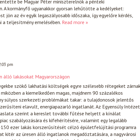
lentette be Magyar Péter miniszterelnök a pénteki
. A kormányfő ugyanakkor gyorsan lehűtötte a kedélyeket:
t jön az év egyik legaszályosabb időszaka, így egyelőre kérdés,
i a teljesítmény emelésében.
Read more »
 2:03 pm
en álló lakásokat Magyarországon
gekbe szökő lakhatási költségek egyre szélesebb rétegeket zárna
l, miközben a kiemelkedően magas, majdnem 90 százalékos
ny súlyos szerkezeti problémákat takar: a tulajdonosok jelentős
zerűsíteni elavult, energiapazarló ingatlanát. Az Egyensúly Intézet
avaslata szerint a kereslet további fűtése helyett a kínálat
 piac szabályozására és kifehérítésére, valamint egy legalább
150 ezer lakás korszerűsítését célzó épületfelújítási programra
lat kitér az üresen álló ingatlanok megadóztatására, a nagyvárosi