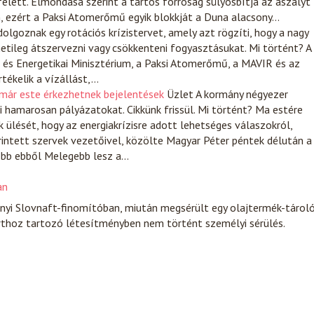
lett. Elmondása szerint a tartós forróság súlyosbítja az aszályt
n, ezért a Paksi Atomerőmű egyik blokkját a Duna alacsony…
dolgoznak egy rotációs krízistervet, amely azt rögzíti, hogy a nagy
netileg átszervezni vagy csökkenteni fogyasztásukat. Mi történt? A
 és Energetikai Minisztérium, a Paksi Atomerőmű, a MAVIR és az
ékelik a vízállást,…
már este érkezhetnek bejelentések
Üzlet
A kormány négyezer
i hamarosan pályázatokat. Cikkünk frissül. Mi történt? Ma estére
lését, hogy az energiakrízisre adott lehetséges válaszokról,
intett szervek vezetőivel, közölte Magyar Péter péntek délután a
öbb ebből Melegebb lesz a…
an
onyi Slovnaft-finomítóban, miután megsérült egy olajtermék-tárol
rthoz tartozó létesítményben nem történt személyi sérülés.