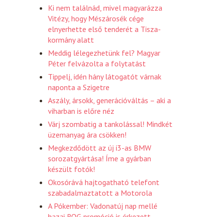
Ki nem találnád, mivel magyarázza
Vitézy, hogy Mészárosék cége
elnyerhette első tenderét a Tisza-
kormány alatt
Meddig lélegezhetünk fel? Magyar
Péter felvázolta a folytatást
Tippelj, idén hány látogatót várnak
naponta a Szigetre
Aszály, ársokk, generációváltás – aki a
viharban is előre néz
Várj szombatig a tankolással! Mindkét
üzemanyag ára csökken!
Megkezdődött az új i3-as BMW
sorozatgyártása! Íme a gyárban
készült fotók!
Okosórává hajtogatható telefont
szabadalmaztatott a Motorola
A Pókember: Vadonatúj nap mellé
hazai ROG promóció is érkezett