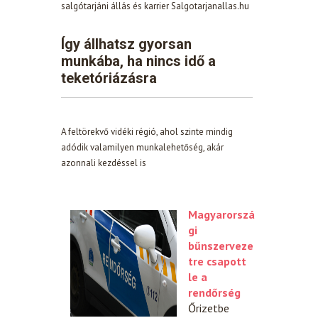
salgótarjáni állás és karrier Salgotarjanallas.hu
Így állhatsz gyorsan
munkába, ha nincs idő a
teketóriázásra
A feltörekvő vidéki régió, ahol szinte mindig
adódik valamilyen munkalehetőség, akár
azonnali kezdéssel is
Magyarorszá
gi
bűnszerveze
tre csapott
le a
rendőrség
Őrizetbe