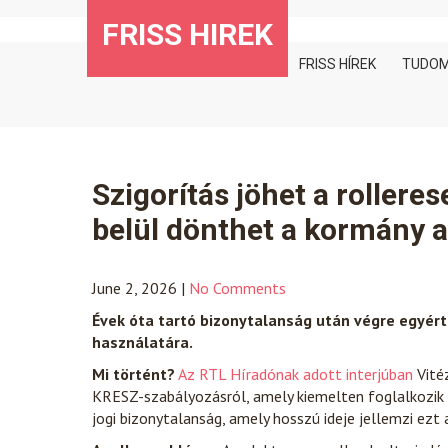
Skip
FRISS HIREK
to
content
FRISS HÍREK
TUDO
Szigorítás jöhet a rollere
belül dönthet a kormány a
June 2, 2026
|
No Comments
Évek óta tartó bizonytalanság után végre egyér
használatára.
Mi történt?
Az RTL Híradónak adott interjúban
Vitéz
KRESZ-szabályozásról, amely kiemelten foglalkozik a
jogi bizonytalanság, amely hosszú ideje jellemzi ezt