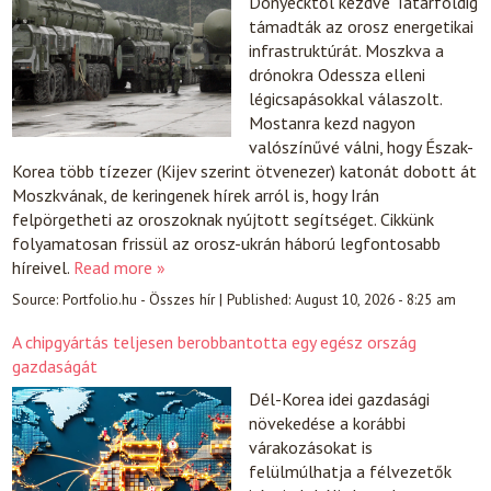
Donyecktől kezdve Tatárföldig
támadták az orosz energetikai
infrastruktúrát. Moszkva a
drónokra Odessza elleni
légicsapásokkal válaszolt.
Mostanra kezd nagyon
valószínűvé válni, hogy Észak-
Korea több tízezer (Kijev szerint ötvenezer) katonát dobott át
Moszkvának, de keringenek hírek arról is, hogy Irán
felpörgetheti az oroszoknak nyújtott segítséget. Cikkünk
folyamatosan frissül az orosz-ukrán háború legfontosabb
híreivel.
Read more »
Source:
Portfolio.hu - Összes hír
|
Published:
August 10, 2026 - 8:25 am
A chipgyártás teljesen berobbantotta egy egész ország
gazdaságát
Dél-Korea idei gazdasági
növekedése a korábbi
várakozásokat is
felülmúlhatja a félvezetők