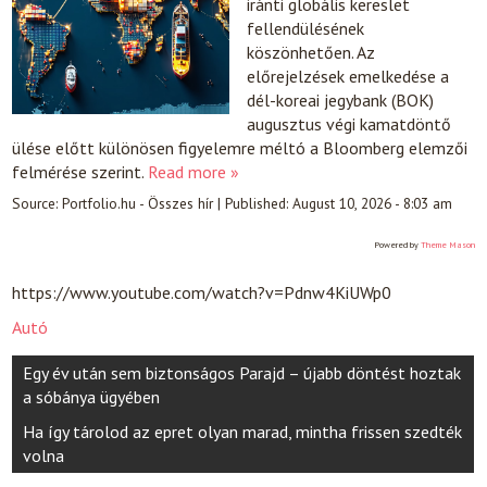
iránti globális kereslet
fellendülésének
köszönhetően. Az
előrejelzések emelkedése a
dél-koreai jegybank (BOK)
augusztus végi kamatdöntő
ülése előtt különösen figyelemre méltó a Bloomberg elemzői
felmérése szerint.
Read more »
Source:
Portfolio.hu - Összes hír
|
Published:
August 10, 2026 - 8:03 am
Powered by
Theme Mason
https://www.youtube.com/watch?v=Pdnw4KiUWp0
Autó
Post
Egy év után sem biztonságos Parajd – újabb döntést hoztak
navigation
a sóbánya ügyében
Ha így tárolod az epret olyan marad, mintha frissen szedték
volna