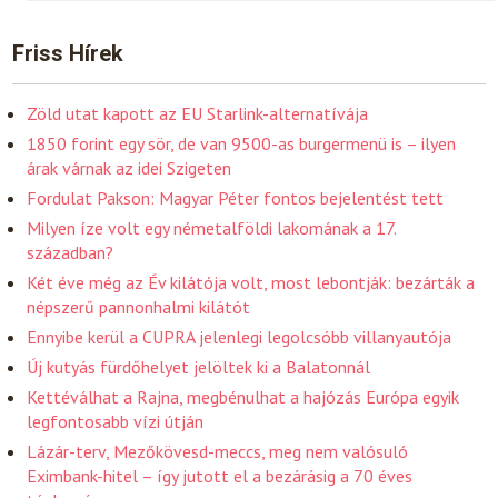
Friss Hírek
Zöld utat kapott az EU Starlink-alternatívája
1850 forint egy sör, de van 9500-as burgermenü is – ilyen
árak várnak az idei Szigeten
Fordulat Pakson: Magyar Péter fontos bejelentést tett
Milyen íze volt egy németalföldi lakomának a 17.
században?
Két éve még az Év kilátója volt, most lebontják: bezárták a
népszerű pannonhalmi kilátót
Ennyibe kerül a CUPRA jelenlegi legolcsóbb villanyautója
Új kutyás fürdőhelyet jelöltek ki a Balatonnál
Kettéválhat a Rajna, megbénulhat a hajózás Európa egyik
legfontosabb vízi útján
Lázár-terv, Mezőkövesd-meccs, meg nem valósuló
Eximbank-hitel – így jutott el a bezárásig a 70 éves