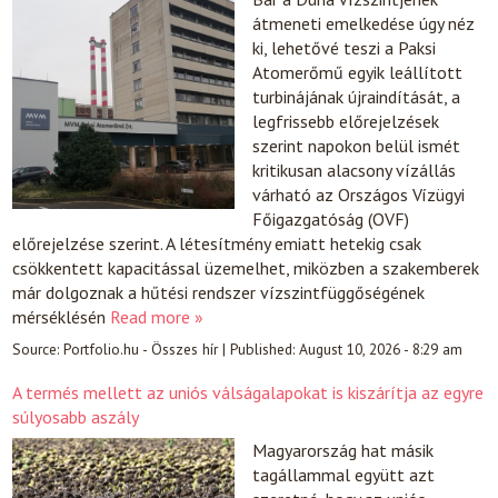
átmeneti emelkedése úgy néz
ki, lehetővé teszi a Paksi
Atomerőmű egyik leállított
turbinájának újraindítását, a
legfrissebb előrejelzések
szerint napokon belül ismét
kritikusan alacsony vízállás
várható az Országos Vízügyi
Főigazgatóság (OVF)
előrejelzése szerint. A létesítmény emiatt hetekig csak
csökkentett kapacitással üzemelhet, miközben a szakemberek
már dolgoznak a hűtési rendszer vízszintfüggőségének
mérséklésén
Read more »
Source:
Portfolio.hu - Összes hír
|
Published:
August 10, 2026 - 8:29 am
A termés mellett az uniós válságalapokat is kiszárítja az egyre
súlyosabb aszály
Magyarország hat másik
tagállammal együtt azt