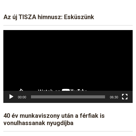
Az új TISZA himnusz: Esküszünk
Video
Player
00:00
06:30
40 év munkaviszony után a férfiak is
vonulhassanak nyugdíjba