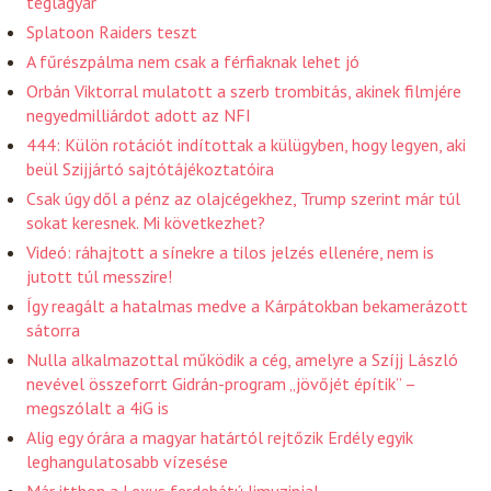
téglagyár
Splatoon Raiders teszt
A fűrészpálma nem csak a férfiaknak lehet jó
Orbán Viktorral mulatott a szerb trombitás, akinek filmjére
negyedmilliárdot adott az NFI
444: Külön rotációt indítottak a külügyben, hogy legyen, aki
beül Szijjártó sajtótájékoztatóira
Csak úgy dől a pénz az olajcégekhez, Trump szerint már túl
sokat keresnek. Mi következhet?
Videó: ráhajtott a sínekre a tilos jelzés ellenére, nem is
jutott túl messzire!
Így reagált a hatalmas medve a Kárpátokban bekamerázott
sátorra
Nulla alkalmazottal működik a cég, amelyre a Szíjj László
nevével összeforrt Gidrán-program „jövőjét építik” –
megszólalt a 4iG is
Alig egy órára a magyar határtól rejtőzik Erdély egyik
leghangulatosabb vízesése
Már itthon a Lexus ferdehátú limuzinja!