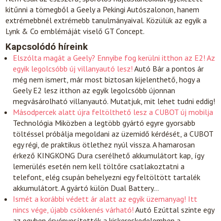
kitűnni a tömegből a Geely a Pekingi Autószalonon, hanem
extrémebbnél extrémebb tanulmányaival. Közülük az egyik a
Lynk & Co emblémáját viselő GT Concept.
Kapcsolódó híreink
Elszólta magát a Geely? Ennyibe fog kerülni itthon az E2! Az
egyik legolcsóbb új villanyautó lesz!
Autó
Bár a pontos ár
még nem ismert, már most biztosan kijelenthető, hogy a
Geely E2 lesz itthon az egyik legolcsóbb újonnan
megvásárolható villanyautó. Mutatjuk, mit lehet tudni eddig!
Másodpercek alatt újra feltölthető lesz a CUBOT új mobilja
Technológia
Miközben a legtöbb gyártó egyre gyorsabb
töltéssel próbálja megoldani az üzemidő kérdését, a CUBOT
egy régi, de praktikus ötlethez nyúl vissza. A hamarosan
érkező KINGKONG Dura cserélhető akkumulátort kap, így
lemerülés esetén nem kell töltőre csatlakoztatni a
telefont, elég csupán behelyezni egy feltöltött tartalék
akkumulátort. A gyártó külön Dual Battery…
Ismét a korábbi védett ár alatt az egyik üzemanyag! Itt
nincs vége, újabb csökkenés várható!
Autó
Ezúttal szinte egy
az egyben érvényesítették a kiskereskedelemben a