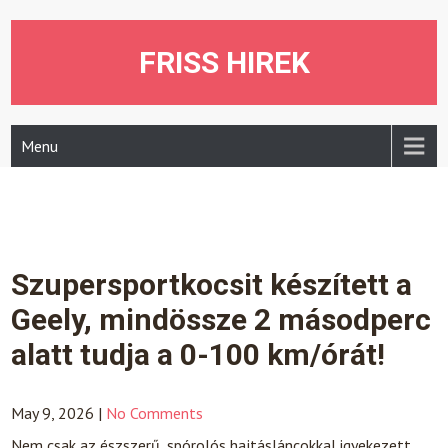
Skip
to
content
FRISS HIREK
Menu
Szupersportkocsit készített a
Geely, mindössze 2 másodperc
alatt tudja a 0-100 km/órát!
May 9, 2026
|
No Comments
Nem csak az észszerű, spórolós hajtásláncokkal igyekezett