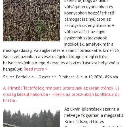
szeretné, hogy az uniós
válságalap gyorsabban és
könnyebben hozzáférhető
támogatást nyújtson az
aszálykárok enyhítésére. A
változtatást az egyre
gyakoribb szárazságok
indokolják, amelyek már a
mezőgazdasági válságkezelésre szánt forrásokat is kimerítik,
Brüsszel azonban a veszteségek utólagos megtérítése
helyett inkább a megelőzésre és a biztosításokra helyezné a
hangsúlyt.
Read more »
Source:
Portfolio.hu - Összes hír
|
Published:
August 10, 2026 - 8:26 am
A Krímtől Tatárföldig mindent letarolnak az ukrán drónok, új
ország készül háborúba - Híreink az orosz-ukrán konfliktusról
hétfőn
Az ukrán jelentések szerint a
hétvége folyamán a megszállt
Krím-félszigettől és