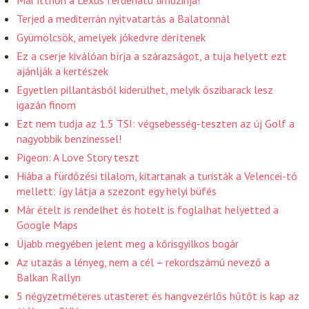
Terjed a mediterrán nyitvatartás a Balatonnál
Gyümölcsök, amelyek jókedvre derítenek
Ez a cserje kiválóan bírja a szárazságot, a tuja helyett ezt
ajánlják a kertészek
Egyetlen pillantásból kiderülhet, melyik őszibarack lesz
igazán finom
Ezt nem tudja az 1.5 TSI: végsebesség-teszten az új Golf a
nagyobbik benzinessel!
Pigeon: A Love Story teszt
Hiába a fürdőzési tilalom, kitartanak a turisták a Velencei-tó
mellett: így látja a szezont egy helyi büfés
Már ételt is rendelhet és hotelt is foglalhat helyetted a
Google Maps
Újabb megyében jelent meg a kőrisgyilkos bogár
Az utazás a lényeg, nem a cél – rekordszámú nevező a
Balkan Rallyn
5 négyzetméteres utasteret és hangvezérlős hűtőt is kap az