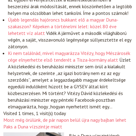
beszerzési árak módosítását, ennek köszönhetően a legtöbb
helyen ma olcsóbban lehet tankolni. Íme a pontos számok!
Újabb legendás hajóroncs bukkant elő a magyar Duna-
szakaszon? Képeken a történelmi lelet: közel 80 éve
lehetett víz alatt
Vidék
A járművet a második világháború
végén, a saját, visszavonuló legénysége süllyesztette el egy
zátonyon.
Ki nem találnád, mivel magyarázza Vitézy, hogy Mészárosék
cége elnyerhette első tenderét a Tisza-kormány alatt
Üzlet
A közlekedési és beruházási miniszter sem örül a kialakult
helyzetnek, de szerinte „az igazi botrány nem ez az egy
szerződés”, amelyet a leggazdagabb magyar érdekeltsége
egyedüli indulóként húzott be a GYSEV által kiírt
közbeszerzésen. Mi történt? Vitézy Dávid közlekedési és
beruházási miniszter egy pénteki Facebook-posztban
elmagyarázta, hogy „hogyan nyerhetett ismét egy…
Visited 1 times, 1 visit(s) today
Most még örülünk, de pár napon belül újra nagy bajban lehet
Paks a Duna vízszintje miatt
Bár a Duna vízszintjének