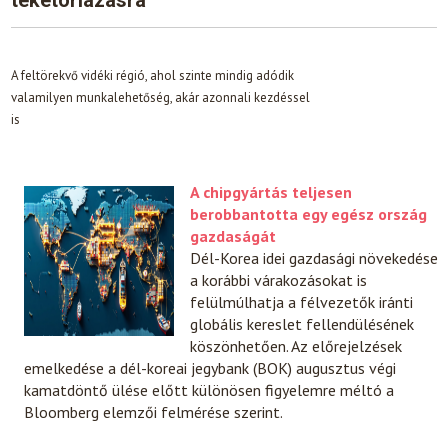
A feltörekvő vidéki régió, ahol szinte mindig adódik
valamilyen munkalehetőség, akár azonnali kezdéssel
is
A chipgyártás teljesen
berobbantotta egy egész ország
gazdaságát
Dél-Korea idei gazdasági növekedése
a korábbi várakozásokat is
felülmúlhatja a félvezetők iránti
globális kereslet fellendülésének
köszönhetően. Az előrejelzések
emelkedése a dél-koreai jegybank (BOK) augusztus végi
kamatdöntő ülése előtt különösen figyelemre méltó a
Bloomberg elemzői felmérése szerint.