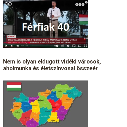
Nem is olyan eldugott vidéki városok,
aholmunka és életszínvonal összeér