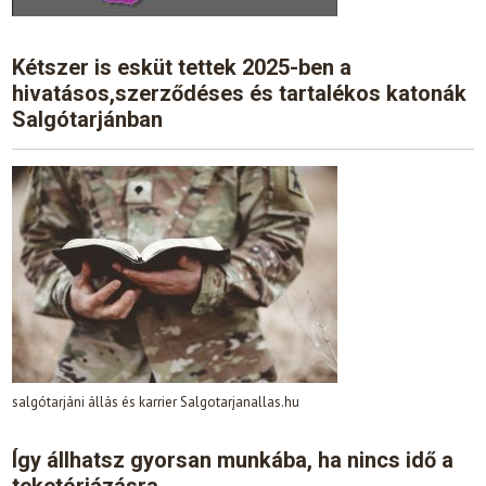
Kétszer is esküt tettek 2025-ben a
hivatásos,szerződéses és tartalékos katonák
Salgótarjánban
salgótarjáni állás és karrier Salgotarjanallas.hu
Így állhatsz gyorsan munkába, ha nincs idő a
teketóriázásra