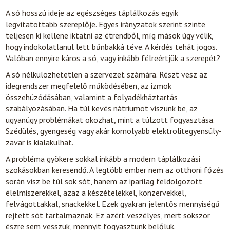
A só hosszú ideje az egészséges táplálkozás egyik
legvitatottabb szereplője. Egyes irányzatok szerint szinte
teljesen ki kellene iktatni az étrendből, míg mások úgy vélik,
hogy indokolatlanul lett bűnbakká téve. A kérdés tehát jogos.
Valóban ennyire káros a só, vagy inkább félreértjük a szerepét?
A só nélkülözhetetlen a szervezet számára. Részt vesz az
idegrendszer megfelelő működésében, az izmok
összehúzódásában, valamint a folyadékháztartás
szabályozásában. Ha túl kevés nátriumot viszünk be, az
ugyanúgy problémákat okozhat, mint a túlzott fogyasztása.
Szédülés, gyengeség vagy akár komolyabb elektrolitegyensúly-
zavar is kialakulhat.
A probléma gyökere sokkal inkább a modern táplálkozási
szokásokban keresendő. A legtöbb ember nem az otthoni főzés
során visz be túl sok sót, hanem az iparilag feldolgozott
élelmiszerekkel, azaz a készételekkel, konzervekkel,
felvágottakkal, snackekkel. Ezek gyakran jelentős mennyiségű
rejtett sót tartalmaznak. Ez azért veszélyes, mert sokszor
észre sem vesszük, mennyit fogyasztunk belőlük.