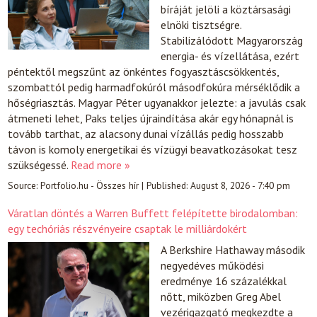
bíráját jelöli a köztársasági
elnöki tisztségre.
Stabilizálódott Magyarország
energia- és vízellátása, ezért
péntektől megszűnt az önkéntes fogyasztáscsökkentés,
szombattól pedig harmadfokúról másodfokúra mérséklődik a
hőségriasztás. Magyar Péter ugyanakkor jelezte: a javulás csak
átmeneti lehet, Paks teljes újraindítása akár egy hónapnál is
tovább tarthat, az alacsony dunai vízállás pedig hosszabb
távon is komoly energetikai és vízügyi beavatkozásokat tesz
szükségessé.
Read more »
Source:
Portfolio.hu - Összes hír
|
Published:
August 8, 2026 - 7:40 pm
Váratlan döntés a Warren Buffett felépítette birodalomban:
egy techóriás részvényeire csaptak le milliárdokért
A Berkshire Hathaway második
negyedéves működési
eredménye 16 százalékkal
nőtt, miközben Greg Abel
vezérigazgató megkezdte a