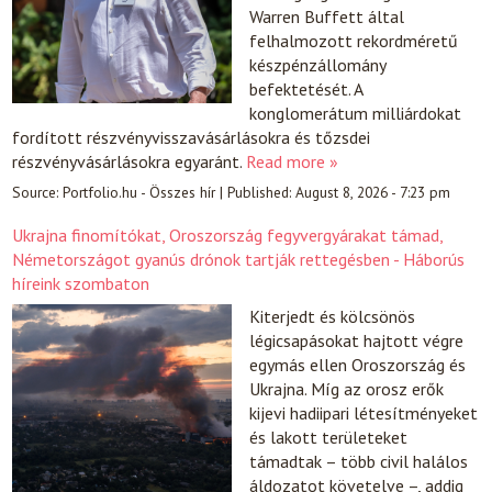
Warren Buffett által
felhalmozott rekordméretű
készpénzállomány
befektetését. A
konglomerátum milliárdokat
fordított részvényvisszavásárlásokra és tőzsdei
részvényvásárlásokra egyaránt.
Read more »
Source:
Portfolio.hu - Összes hír
|
Published:
August 8, 2026 - 7:23 pm
Ukrajna finomítókat, Oroszország fegyvergyárakat támad,
Németországot gyanús drónok tartják rettegésben - Háborús
híreink szombaton
Kiterjedt és kölcsönös
légicsapásokat hajtott végre
egymás ellen Oroszország és
Ukrajna. Míg az orosz erők
kijevi hadiipari létesítményeket
és lakott területeket
támadtak – több civil halálos
áldozatot követelve –, addig