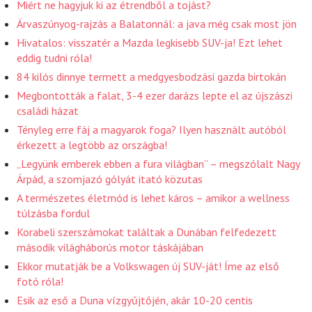
Miért ne hagyjuk ki az étrendből a tojást?
Árvaszúnyog-rajzás a Balatonnál: a java még csak most jön
Hivatalos: visszatér a Mazda legkisebb SUV-ja! Ezt lehet
eddig tudni róla!
84 kilós dinnye termett a medgyesbodzási gazda birtokán
Megbontották a falat, 3-4 ezer darázs lepte el az újszászi
családi házat
Tényleg erre fáj a magyarok foga? Ilyen használt autóból
érkezett a legtöbb az országba!
„Legyünk emberek ebben a fura világban” – megszólalt Nagy
Árpád, a szomjazó gólyát itató közutas
A természetes életmód is lehet káros – amikor a wellness
túlzásba fordul
Korabeli szerszámokat találtak a Dunában felfedezett
második világháborús motor táskájában
Ekkor mutatják be a Volkswagen új SUV-ját! Íme az első
fotó róla!
Esik az eső a Duna vízgyűjtőjén, akár 10-20 centis