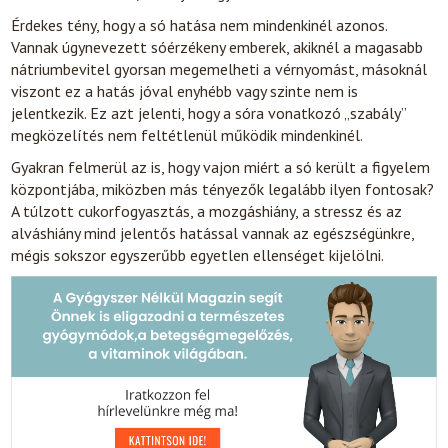
Érdekes tény, hogy a só hatása nem mindenkinél azonos.
Vannak úgynevezett sóérzékeny emberek, akiknél a magasabb
nátriumbevitel gyorsan megemelheti a vérnyomást, másoknál
viszont ez a hatás jóval enyhébb vagy szinte nem is
jelentkezik. Ez azt jelenti, hogy a sóra vonatkozó „szabály”
megközelítés nem feltétlenül működik mindenkinél.
Gyakran felmerül az is, hogy vajon miért a só került a figyelem
központjába, miközben más tényezők legalább ilyen fontosak?
A túlzott cukorfogyasztás, a mozgáshiány, a stressz és az
alváshiány mind jelentős hatással vannak az egészségünkre,
mégis sokszor egyszerűbb egyetlen ellenséget kijelölni.