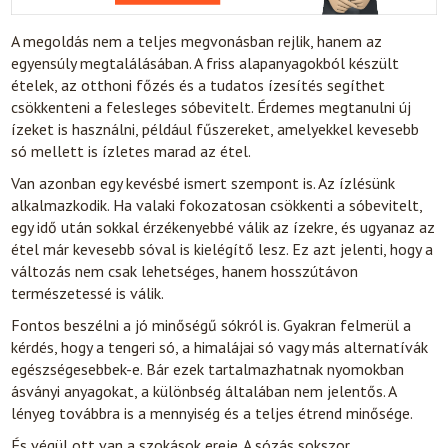
A megoldás nem a teljes megvonásban rejlik, hanem az
egyensúly megtalálásában. A friss alapanyagokból készült
ételek, az otthoni főzés és a tudatos ízesítés segíthet
csökkenteni a felesleges sóbevitelt. Érdemes megtanulni új
ízeket is használni, például fűszereket, amelyekkel kevesebb
só mellett is ízletes marad az étel.
Van azonban egy kevésbé ismert szempont is. Az ízlésünk
alkalmazkodik. Ha valaki fokozatosan csökkenti a sóbevitelt,
egy idő után sokkal érzékenyebbé válik az ízekre, és ugyanaz az
étel már kevesebb sóval is kielégítő lesz. Ez azt jelenti, hogy a
változás nem csak lehetséges, hanem hosszútávon
természetessé is válik.
Fontos beszélni a jó minőségű sókról is. Gyakran felmerül a
kérdés, hogy a tengeri só, a himalájai só vagy más alternatívák
egészségesebbek-e. Bár ezek tartalmazhatnak nyomokban
ásványi anyagokat, a különbség általában nem jelentős. A
lényeg továbbra is a mennyiség és a teljes étrend minősége.
És végül ott van a szokások ereje. A sózás sokszor