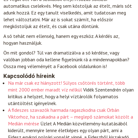
automatikus cselekvés. Meg sem kóstoljuk az ételt, máris sót
adunk hozzá. Ez egy tanult viselkedés, amit tudatosan meg
lehet változtatni. Már az is sokat számít, ha először
megkóstoljuk az ételt, és csak utána döntünk.
A só tehát nem ellenség, hanem egy eszköz. A kérdés az,
hogyan használjuk.
Ön mit gondol? Túl van dramatizálva a só kérdése, vagy
valóban jobban oda kellene figyelnünk rá a mindennapokban?
Ossza meg véleményét a Facebook oldalunkon is!
Kapcsolódó híreink
Na már csak ez hiányzott! Súlyos csőtörés történt, több
mint 2000 ember maradt víz nélkül
Vidék
Szentendrén olyan
kritikus a helyzet, hogy a helyi víztárolók folyamatos
utántöltést igényelnek.
A fideszes szavazók harmada ragaszkodna csak Orbán
Viktorhoz, ha szakadna a párt – meglepő számokat közölt a
Medián mérése
Üzlet
A Medián közvélemény-kutatásából
kiderült, mennyire lenne életképes egy olyan párt, ami a
Fidesz egykori polgári vonalát vinné, a Fideszből kiszakadó