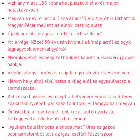
Vízhiány miatt 185 tonna hal pusztult el a rétimajori
halastavakban
Megvan a név: ő lett a Tisza államfőjelöltje, őt is láthattuk
Magyar Péter mellett az elnöki casting alatt
Újabb brutális drágulás előtt a tech szektor?
Itt a vége! Közel 30 év után kivonul a kínai piacról az egyik
legnagyobb amerikai gyártó!
Nyomkövetőt és beépített kábelt kapott a Huawei új power
bankja
Videón, ahogy forgószél csap le egy esküvőre Neszmélyen
Három hely, ahol elbújhatsz a világ elől és egyesülhetsz a
természettel
Két olcsó húsmentes recept a hétvégére Frank Júlia filléres
szakácskönyvéből: pár száz forintból, villámgyorsan megvan
Óriási a baj a Toyotánál! Több tucat autó gyártását
felfüggesztették! Ez áll a háttérben!
„Apukám beleálmodta a birodalmat.” Üres és gazos
paprikamalomból lett az igazi családi fűszersztori