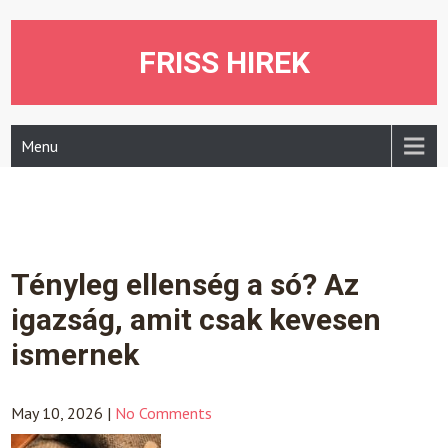
Skip
to
content
FRISS HIREK
Menu
Tényleg ellenség a só? Az
igazság, amit csak kevesen
ismernek
May 10, 2026
|
No Comments