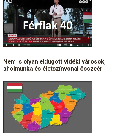
Nem is olyan eldugott vidéki városok,
aholmunka és életszínvonal összeér