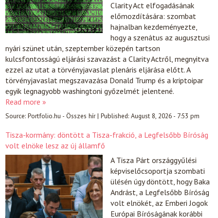
Clarity Act elfogadásának
előmozdítására: szombat
hajnalban kezdeményezte,
hogy a szenátus az augusztusi
nyári szünet után, szeptember közepén tartson
kulcsfontosságú eljárási szavazást a Clarity Actről, megnyitva
ezzel az utat a törvényjavaslat plenáris eljárása előtt. A
törvényjavaslat megszavazása Donald Trump és a kriptoipar
egyik legnagyobb washingtoni győzelmét jelentené.
Read more »
Source:
Portfolio.hu - Összes hír
|
Published:
August 8, 2026 - 7:53 pm
Tisza-kormány: döntött a Tisza-frakció, a Legfelsőbb Bíróság
volt elnöke lesz az új államfő
A Tisza Párt országgyűlési
képviselőcsoportja szombati
ülésén úgy döntött, hogy Baka
Andrást, a Legfelsőbb Bíróság
volt elnökét, az Emberi Jogok
Európai Bíróságának korábbi