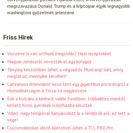
megszavazása Donald Trump és a kriptoipar egyik legnagyobb
washingtoni győzelmét jelentené.
Friss Hírek
Visszérre is van otthoni megoldás? Házi receptekkel
Magyar zenészről neveztek el egy bolygót
Tényleg készülőben lehet a négyajtós Mustang! Várj, amíg
meglátod, mennyibe kerülhet!
Látványos drónvideót készített egy gigantikus porördögről a
Homokhátságon a Tisza-tó nagykövete
Érik a botrány a kedvelt vidéki fürdőben: többekhez mentőt
kellett hívni, gyerekek is kórházba kerültek
Videó: nagy tempóval kanyarodott ki a rendőrök elé, ez lett a
vége!
Csúcsmobilokat idéző kijelzővel jöhet a TCL P80 Pro