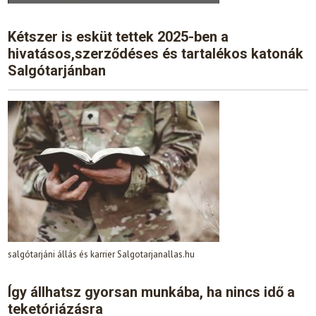
Kétszer is esküt tettek 2025-ben a
hivatásos,szerződéses és tartalékos katonák
Salgótarjánban
salgótarjáni állás és karrier Salgotarjanallas.hu
Így állhatsz gyorsan munkába, ha nincs idő a
teketóriázásra