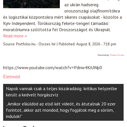
az ukrán hadsereg
oroszországi olajfinomítókra
és logisztikai központokra mért sikeres csapásokat - közölte a
Kyiv Independent. Törökország fekete-tengeri támadási
moratóriumra szólította fel Oroszországot és Ukrajnát.
Read more »
Source:
Portfolio.hu - Összes hír
|
Published:
August 8, 2026 - 7:18 pm
Powered by
Theme Mason
https://www.youtube.com/watch?v=Pdnw4KiUWp0
Életmód
Post
Napok vannak csak a teljes kiszáradásig: kritikus helyzetbe
navigation
került a kedvelt horgászvíz
„Amikor elküldöd az első két videót, és átutalnak 20 ezer
forintot, akkor azt mondod, hogy fogjátok meg a söröm,
indulok!”