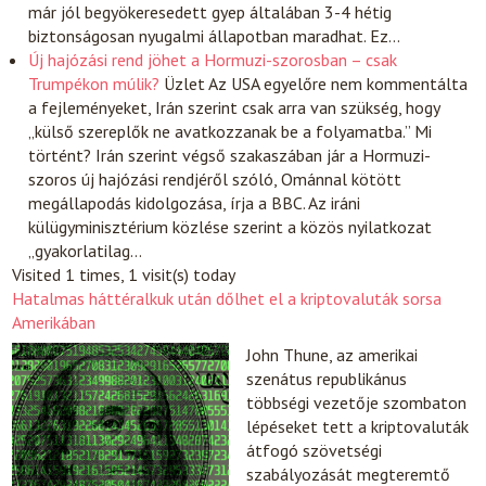
már jól begyökeresedett gyep általában 3-4 hétig
biztonságosan nyugalmi állapotban maradhat. Ez…
Új hajózási rend jöhet a Hormuzi-szorosban – csak
Trumpékon múlik?
Üzlet
Az USA egyelőre nem kommentálta
a fejleményeket, Irán szerint csak arra van szükség, hogy
„külső szereplők ne avatkozzanak be a folyamatba.” Mi
történt? Irán szerint végső szakaszában jár a Hormuzi-
szoros új hajózási rendjéről szóló, Ománnal kötött
megállapodás kidolgozása, írja a BBC. Az iráni
külügyminisztérium közlése szerint a közös nyilatkozat
„gyakorlatilag…
Visited 1 times, 1 visit(s) today
Hatalmas háttéralkuk után dőlhet el a kriptovaluták sorsa
Amerikában
John Thune, az amerikai
szenátus republikánus
többségi vezetője szombaton
lépéseket tett a kriptovaluták
átfogó szövetségi
szabályozását megteremtő