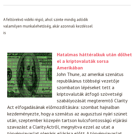
A feltörekvő vidéki régió, ahol szinte mindig adódik
valamilyen munkalehetőség, akár azonnali kezdéssel
is
Hatalmas háttéralkuk után dőlhet
el a kriptovaluták sorsa
Amerikában
John Thune, az amerikai szenátus
republikánus többségi vezetője
szombaton lépéseket tett a
kriptovaluták átfogó szövetségi
szabályozását megteremtő Clarity
Act elfogadásának előmozdítására: szombat hajnalban
kezdeményezte, hogy a szenátus az augusztusi nyári szünet
után, szeptember közepén tartson kulcsfontosságú eljárási
szavazást a Clarity Actről, megnyitva ezzel az utat a
törvényjavaslat plenáris eljárása előtt. A törvényjavaslat