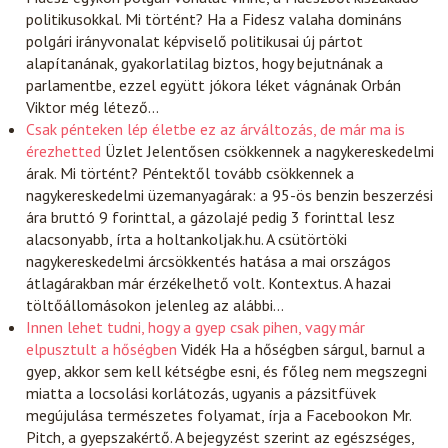
politikusokkal. Mi történt? Ha a Fidesz valaha domináns
polgári irányvonalat képviselő politikusai új pártot
alapítanának, gyakorlatilag biztos, hogy bejutnának a
parlamentbe, ezzel együtt jókora léket vágnának Orbán
Viktor még létező…
Csak pénteken lép életbe ez az árváltozás, de már ma is
érezhetted
Üzlet
Jelentősen csökkennek a nagykereskedelmi
árak. Mi történt? Péntektől tovább csökkennek a
nagykereskedelmi üzemanyagárak: a 95-ös benzin beszerzési
ára bruttó 9 forinttal, a gázolajé pedig 3 forinttal lesz
alacsonyabb, írta a holtankoljak.hu. A csütörtöki
nagykereskedelmi árcsökkentés hatása a mai országos
átlagárakban már érzékelhető volt. Kontextus. A hazai
töltőállomásokon jelenleg az alábbi…
Innen lehet tudni, hogy a gyep csak pihen, vagy már
elpusztult a hőségben
Vidék
Ha a hőségben sárgul, barnul a
gyep, akkor sem kell kétségbe esni, és főleg nem megszegni
miatta a locsolási korlátozás, ugyanis a pázsitfüvek
megújulása természetes folyamat, írja a Facebookon Mr.
Pitch, a gyepszakértő. A bejegyzést szerint az egészséges,