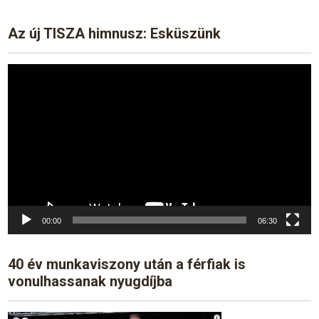
Az új TISZA himnusz: Esküszünk
Video
Player
00:00
06:30
40 év munkaviszony után a férfiak is
vonulhassanak nyugdíjba