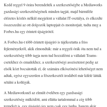
Kedd reggel 9 órára berendelték a szerkesztőségbe a Mediaworks
gazdasági szerkesztőségének minden tagját, majd bármiféle
előzetes közlés nélkül megjelent a vállalat IT-osztálya, és elkezdte
összeszedni az ott dolgozók laptopjait és monitorjait, tudta meg a
Forbes.hu egy érintett újságírótól.
A Forbes.hu-t több érintett újságíró is tájékoztatta a friss
fejleményekről, akik elmondták: már a reggeli órák óta nem tud a
szerkesztőség több tagja nem tud hozzáférni a vállalati Teams-
csetekhez és emailekhez, a szerkesztőségi asszisztenst pedig az
elsők közt bocsátották el, de számára elköszönési lehetőséget nem
adtak, egész egyszerűen a főszerkesztői irodából már kifelé látták
sétálni a kollégák.
A Mediaworksnél az elmúlt években egy gazdsasági
szerkesztőség működött, ami ellátta tartalommal a cég több
termékét is, egy újságíró így nem csak egy lapba, hanem akár