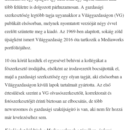
több felületre is dolgozott párhuzamosan. A gazdasági
szerkesztőség legtöbb tagja ugyanakkor a Világgazdaságon (VG)
publikált elsősorban, melynek nyomtatott verzióját négy évvel
ezelőtt szüntette meg a kiadó. Az 1969-ben alapított, sokáig zöld
újságként ismert Világgazdaság 2016 óta tartkozik a Mediaworks
portfóliójához.
10 óra körül kezdték el egyesével behívni a kollégákat a
főszerkesztő irodájába, elsőként az irodavezetőt bocsájtották el,
majd a gazdasági szerksztőség egy olyan tagját, aki elsősorban a
Világgazdaságon kívüli lapok tartalmait gyártotta. Az első
értesülések szerint a VG olvasószerkesztőit, korrektorait és
fotószerkesztőjét érinti biztosan az elbocsátás, de több
newsroomos és gazdasági szakújságíró is van, aki nem fér hozzá
már levelezéséhez sem.
Kérdéseket küldtünk a Mediaworksnek a témában, érdemi