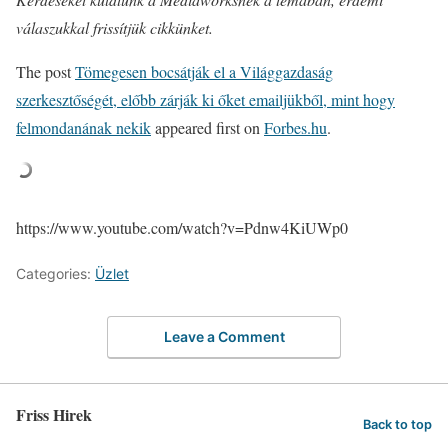
válaszukkal frissítjük cikkünket.
The post
Tömegesen bocsátják el a Világgazdaság
szerkesztőségét, előbb zárják ki őket emailjükből, mint hogy
felmondanának nekik
appeared first on
Forbes.hu
.
https://www.youtube.com/watch?v=Pdnw4KiUWp0
Categories:
Üzlet
Leave a Comment
Friss Hirek
Back to top