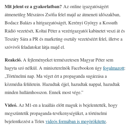
Mit jelent ez a gyakorlatban?
Az online igazgatóságért
átmenetileg Mészáros Zsófia felel majd az átmeneti időszakban,
Bodacz Balázs a hírigazgatóságét, Kerényi György a Kossuth
Rádió vezetését, Koltai Péter a vezérigazgatói kabinetet veszi át és
Teszáry Sára a PR és marketing osztály vezetéséért felel, illetve a
szóvivői feladatokat látja majd el.
Reakció.
A fejleményeket természetesen Magyar Péter sem
hagyta szó nélkül. A miniszterelnök Facebookon úgy
fogalmazott
:
„Történelmi nap. Ma véget ért a propaganda sugárzása a
közmédia felületein. Hazudtak éjjel, hazudtak nappal, hazudtak
minden hullámhosszon. Ennek most vége.”
Videó.
Az M1-en a leaállás előtt maguk is bejelentették, hogy
megszüntetik propaganda-tevékenységüket, a történelmi
bejelentkezést a Telex
videós formában is megörökítette
.