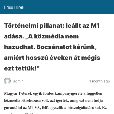
Friss Hirek
Történelmi pillanat: leállt az M1
adása. „A közmédia nem
hazudhat. Bocsánatot kérünk,
amiért hosszú éveken át mégis
ezt tettük!”
admin
1 month ago
Magyar Péterék egyik fontos kampányígérete a független
közmédia létrehozása volt, azt ígérték, amíg ezt nem tudja
garantálni az MTVA, felfüggesztik a hírszolgáltatásukat. Ez