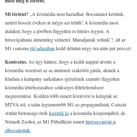
most meg is történt.
Mi történt?
„A közmédia nem hazudhat. Bocsánatot kértünk,
amiért hosszú éveken át mégis azt tettük! A közmédia most
átalakul, hogy a jövőben független és hiteles legyen. A
hírszolgáltatás átmentileg szünetel. Maradjanak velünk”!, áll az
M1 csatorna
élő adásában
kedd délután négy óra után pár perccel.
Kontextus.
Az ügy háttere, hogy a keddi nappal átvette a
közmédia vezetését az az átmeneti szakértői gárda, akinek a
feladata a kampány sarkallatos ígéretének számító független
közmédia létrehozásához szükséges feltételrendszer
megteremtése. Kedden több ismert köztévést is kirúgtak az
MTVA-tól, a talán legismertebb M1-es propagandistát, Császár
Attilát biztonsági őrök
kísérték ki
a közmédia központjából, de
Németh Zsoltot, az M1 Pitbullként ismert
hírigazgatóját is
elbocsátották
.