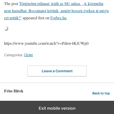
The post
Történelmi pillanat: leállt az M1 adása. „A közmédia
nem hazudhat. Bocsánatot kérünk, amiért hosszú éveken át mégis
ezt tettük!”
appeared first on
Forbes.hu
.
https://www.youtube.com/watch?v=Pdnw4KiUWp0
Categories:
Üzlet
Leave a Comment
Friss Hirek
Back to top
Exit mobile version