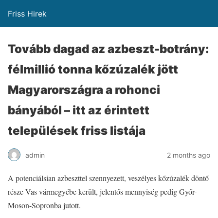
Friss Hirek
Tovább dagad az azbeszt-botrány:
félmillió tonna kőzúzalék jött
Magyarországra a rohonci
bányából – itt az érintett
települések friss listája
admin
2 months ago
A potenciálsian azbeszttel szennyezett, veszélyes kőzúzalék döntő
része Vas vármegyébe került, jelentős mennyiség pedig Győr-
Moson-Sopronba jutott.