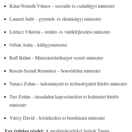
Kátai-Németh Vilmos – szociális és családügyi miniszter
Lannert Judit – gyermek- és oktatásügyi miniszter
Lőrincz Viktória – terület- és vidékfejlesztési miniszter
Orbán Anita – külügyminiszter
Ruff Bálint – Miniszterelnökséget vezető miniszter
Ruszin-Szendi Romulusz – honvédelmi miniszter
Tanács Zoltán – tudományért és technológiáért felelős miniszter
Tarr Zoltán – társadalmi kapcsolatokért és kultúráért felelős
miniszter
Vitézy Dávid – közlekedési és beruházási miniszter
Egy érdekes részlet:
A megbízóleveleket Sulyok Tamás