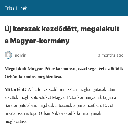
Friss Hirek
Új korszak kezdődött, megalakult
a Magyar-kormány
admin
3 months ago
Megalakult Magyar Péter kormánya, ezzel véget ért az ötödik
Orbán-kormány megbízatása.
Mi történt?
A hétfői és keddi miniszteri meghallgatások után
átvették megbízólevelüket Magyar Péter kormányának tagjai a
Sándor-palotában, majd esküt tesznek a parlamentben. Ezzel
hivatalosan is lejár Orbán Viktor ötödik kormányának
megbízatása.