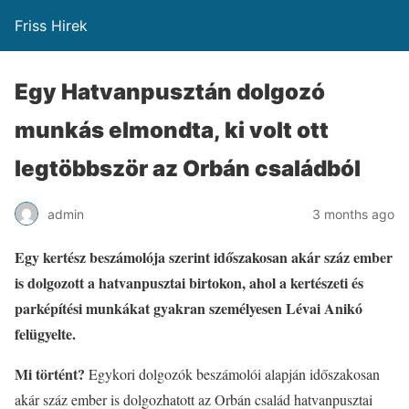
Friss Hirek
Egy Hatvanpusztán dolgozó
munkás elmondta, ki volt ott
legtöbbször az Orbán családból
admin
3 months ago
Egy kertész beszámolója szerint időszakosan akár száz ember
is dolgozott a hatvanpusztai birtokon, ahol a kertészeti és
parképítési munkákat gyakran személyesen Lévai Anikó
felügyelte.
Mi történt?
Egykori dolgozók beszámolói alapján időszakosan
akár száz ember is dolgozhatott az Orbán család hatvanpusztai