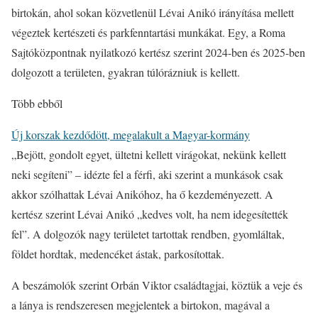
birtokán, ahol sokan közvetlenül Lévai Anikó irányítása mellett
végeztek kertészeti és parkfenntartási munkákat. Egy, a Roma
Sajtóközpontnak nyilatkozó kertész szerint 2024-ben és 2025-ben
dolgozott a területen, gyakran túlórázniuk is kellett.
Több ebből
Új korszak kezdődött, megalakult a Magyar-kormány
„Bejött, gondolt egyet, ültetni kellett virágokat, nekünk kellett
neki segíteni” – idézte fel a férfi, aki szerint a munkások csak
akkor szólhattak Lévai Anikóhoz, ha ő kezdeményezett. A
kertész szerint Lévai Anikó „kedves volt, ha nem idegesítették
fel”. A dolgozók nagy területet tartottak rendben, gyomláltak,
földet hordtak, medencéket ástak, parkosítottak.
A beszámolók szerint Orbán Viktor családtagjai, köztük a veje és
a lánya is rendszeresen megjelentek a birtokon, magával a