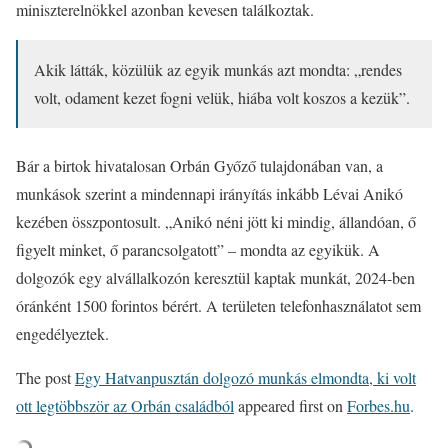
miniszterelnökkel azonban kevesen találkoztak.
Akik látták, közülük az egyik munkás azt mondta: „rendes
volt, odament kezet fogni velük, hiába volt koszos a kezük”.
Bár a birtok hivatalosan Orbán Győző tulajdonában van, a
munkások szerint a mindennapi irányítás inkább Lévai Anikó
kezében összpontosult. „Anikó néni jött ki mindig, állandóan, ő
figyelt minket, ő parancsolgatott” – mondta az egyikük. A
dolgozók egy alvállalkozón keresztül kaptak munkát, 2024-ben
óránként 1500 forintos bérért. A területen telefonhasználatot sem
engedélyeztek.
The post
Egy Hatvanpusztán dolgozó munkás elmondta, ki volt
ott legtöbbször az Orbán családból
appeared first on
Forbes.hu
.