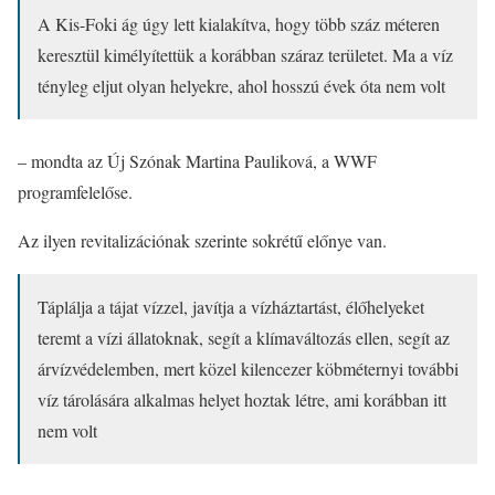
A Kis-Foki ág úgy lett kialakítva, hogy több száz méteren
keresztül kimélyítettük a korábban száraz területet. Ma a víz
tényleg eljut olyan helyekre, ahol hosszú évek óta nem volt
– mondta az Új Szónak Martina Pauliková, a WWF
programfelelőse.
Az ilyen revitalizációnak szerinte sokrétű előnye van.
Táplálja a tájat vízzel, javítja a vízháztartást, élőhelyeket
teremt a vízi állatoknak, segít a klímaváltozás ellen, segít az
árvízvédelemben, mert közel kilencezer köbméternyi további
víz tárolására alkalmas helyet hoztak létre, ami korábban itt
nem volt