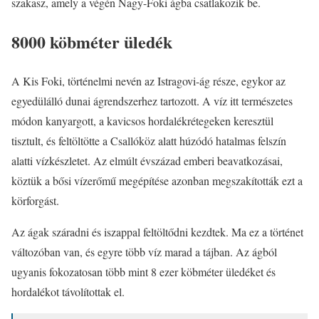
szakasz, amely a végén Nagy-Foki ágba csatlakozik be.
8000 köbméter üledék
A Kis Foki, történelmi nevén az Istragovi-ág része, egykor az
egyedülálló dunai ágrendszerhez tartozott. A víz itt természetes
módon kanyargott, a kavicsos hordalékrétegeken keresztül
tisztult, és feltöltötte a Csallóköz alatt húzódó hatalmas felszín
alatti vízkészletet. Az elmúlt évszázad emberi beavatkozásai,
köztük a bősi vízerőmű megépítése azonban megszakították ezt a
körforgást.
Az ágak száradni és iszappal feltöltődni kezdtek. Ma ez a történet
változóban van, és egyre több víz marad a tájban. Az ágból
ugyanis fokozatosan több mint 8 ezer köbméter üledéket és
hordalékot távolítottak el.