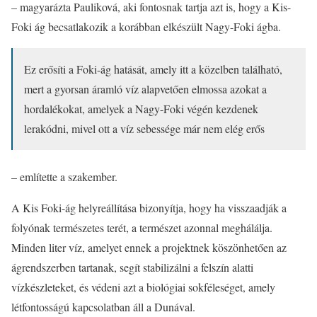
– magyarázta Pauliková, aki fontosnak tartja azt is, hogy a Kis-
Foki ág becsatlakozik a korábban elkészült Nagy-Foki ágba.
Ez erősíti a Foki-ág hatását, amely itt a közelben található,
mert a gyorsan áramló víz alapvetően elmossa azokat a
hordalékokat, amelyek a Nagy-Foki végén kezdenek
lerakódni, mivel ott a víz sebessége már nem elég erős
– említette a szakember.
A Kis Foki-ág helyreállítása bizonyítja, hogy ha visszaadják a
folyónak természetes terét, a természet azonnal meghálálja.
Minden liter víz, amelyet ennek a projektnek köszönhetően az
ágrendszerben tartanak, segít stabilizálni a felszín alatti
vízkészleteket, és védeni azt a biológiai sokféleséget, amely
létfontosságú kapcsolatban áll a Dunával.