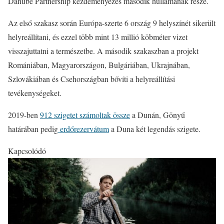
Danube Partnership kezdeményezés második hullámának része.
Az első szakasz során Európa-szerte 6 ország 9 helyszínét sikerült
helyreállítani, és ezzel több mint 13 millió köbméter vizet
visszajuttatni a természetbe. A második szakaszban a projekt
Romániában, Magyarországon, Bulgáriában, Ukrajnában,
Szlovákiában és Csehországban bővíti a helyreállítási
tevékenységeket.
2019-ben
912 szigetet számoltak össze
a Dunán, Gönyű
határában pedig
erdőrezervátum
a Duna két legendás szigete.
Kapcsolódó