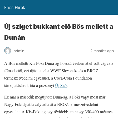
Friss Hirek
Új sziget bukkant elő Bős mellett a
Dunán
admin
2 months ago
A Bős melletti Kis Foki Duna-ág hosszú éveken át el volt vágva a
főmedertől, ezt újította fel a WWF Slovensko és a BROZ
természetvédelmi egyesület, a Coca-Cola Foundation
támogatásával, írta a pozsonyi
Új Szó
.
Ez már a második megújított Duna-ág, a Foki vagy most már
Nagy-Foki ágat tavaly adta át a BROZ természetvédelmi
egyesület. A Kis-Foki ág egy rövidebb, mintegy 350-400 méteres