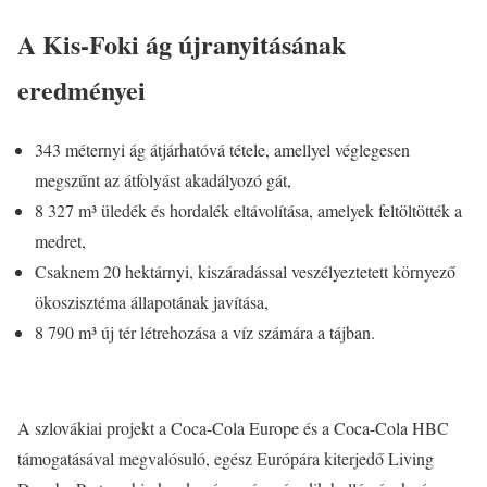
A Kis-Foki ág újranyitásának
eredményei
343 méternyi ág átjárhatóvá tétele, amellyel véglegesen
megszűnt az átfolyást akadályozó gát,
8 327 m³ üledék és hordalék eltávolítása, amelyek feltöltötték a
medret,
Csaknem 20 hektárnyi, kiszáradással veszélyeztetett környező
ökoszisztéma állapotának javítása,
8 790 m³ új tér létrehozása a víz számára a tájban.
A szlovákiai projekt a Coca-Cola Europe és a Coca-Cola HBC
támogatásával megvalósuló, egész Európára kiterjedő Living