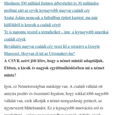
Majdnem 300 milliárd forintos árbevétellel és 30 milliárdos
profittal zárt az egyik legnagyobb magyar családi cég
Szalai Ádám nemcsak a futballban épített karriert: ma már
külföldről is keresik a családi cégét
Te is naponta veszed a termékeiket – íme, a legnagyobb amerikai
családi cégek
Bevállalós magyar családi cég veszi fel a versenyt a Google
Mapsszel. Hogyan él túl az Utvonalterv.hu?
A CSVK azért jött létre, hogy a német mintát adaptáljuk.
Ebben, a kicsik és nagyok együttműködésében mi a német
minta?
Igen, ez Németországban másképp van. A családi vállalat ott
annyira pozitív és összetartó fogalom, hogy sokkal több nagyobb
vállalat van, ezek alkotják a német nemgazdaság gerincét, az
úgynevezett Mittelstandot. Ez a legnagyobb innovációs erő és
munkáltató – százas nagyságrendben vannak globális cégek