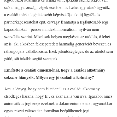
szó a magyarországi cégek esetében is. Lehet egy utazó ügynök,
a családi márka leghitelesebb képviselője, aki új ügyfél- és
partnerkapcsolatokat épít, és/vagy fenntartja a legfontosabb régi
kapcsolatokat – persze mindezt informálisan, nyilván nem
szerződés szerint. Mivel sok helyen megkésett az utódlás, ő lehet
az is, aki a közben felcseperedett harmadig generációt bevezeti és
ráhangolja a vállalkozásra. Ezek jelentőségteljes, de az utódot sem
gátló, sőt inkább segítő szerepek.
Említette a családi dimenziónál, hogy a családi alkotmány
sokszor hiányzik. Milyen egy jó családi alkotmány?
Ami a lényeg, hogy nem feltétlenül az a családi alkotmány
elsődleges haszna, hogy le-, és akár alá is van írva. Igazából nincs
automatikus jogi ereje ezeknek a dokumentumoknak, ugyanakkor
egyes részei változatlan formában beépülhetnek jogi