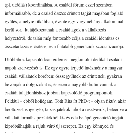
(pl. utódlás) koordinálása. A családi fórum ezzel szemben
informálisabb, de a család összes érintett tagját magában foglaló
gyűlés, amelyre ritkábban, évente egy vagy néhány alkalommal
kerül sor. Itt tájékoztatnak a családtagok a vállalkozás
helyzetéről, de talán még fontosabb célja a családi identitás és
összetartozás erősítése, és a fiatalabb generációk szocializációja.
Utóbbihoz kapcsolódóan érdemes megfontolni dedikált családi
napok szervezését is. Ez egy egyre terjedő intézmény a magyar
családi vállalatok körében: összegyűlnek az érintettek, gyakran
bevonják a dolgozókat is, és ezen a nagyobb bulin vannak a
családi tulajdonláshoz jobban kapcsolódó programpontok.
Például – ebből kollégám, Tóth Rita írt PhD-t – olyan fiktív, akár
beöltözést is igénylő, társas játékok, ahol a résztvevők, beleértve a
vállalati formális pozíciókból ki- és oda belépő generáció tagjait,
kipróbálhatják a rájuk váró új szerepet. Ez egy könnyed és