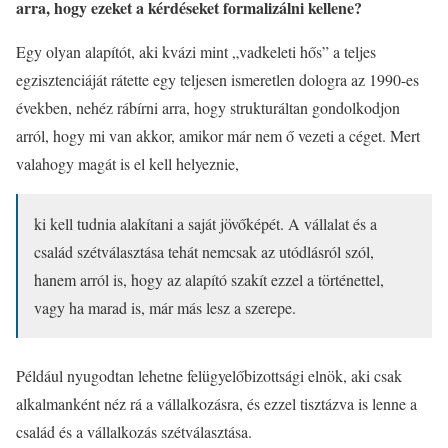
arra, hogy ezeket a kérdéseket formalizálni kellene?
Egy olyan alapítót, aki kvázi mint „vadkeleti hős” a teljes
egzisztenciáját rátette egy teljesen ismeretlen dologra az 1990-es
években, nehéz rábírni arra, hogy strukturáltan gondolkodjon
arról, hogy mi van akkor, amikor már nem ő vezeti a céget. Mert
valahogy magát is el kell helyeznie,
ki kell tudnia alakítani a saját jövőképét. A vállalat és a
család szétválasztása tehát nemcsak az utódlásról szól,
hanem arról is, hogy az alapító szakít ezzel a történettel,
vagy ha marad is, már más lesz a szerepe.
Például nyugodtan lehetne felügyelőbizottsági elnök, aki csak
alkalmanként néz rá a vállalkozásra, és ezzel tisztázva is lenne a
család és a vállalkozás szétválasztása.