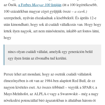
az Önök,
a Forbes
Magyar 100
listáján
(itt a 100 legértékesebb,
100 százalékban magyar céget gyűjtjük össze –
a szerk.)
szerepelnek, nyilván elszakadnak a kisebbektől. És április 12-e
után kimondható, hogy sok ál-családi vállalkozás van. Hogy hogy
lettek ilyen nagyok, azt nem minősíteném, inkább azt fontos látni,
hogy
nincs olyan családi vállalat, amelyik egy generáción belül
egy ilyen listán az élvonalba tud kerülni.
Persze lehet azt mondani, hogy az osztrák családi vállalatok
élmezőnyében is ott van az 1984-ben alapított Red Bull, de ez
nagyon kivételes eset. Az összes többinél – vegyük a SPAR-t, a
Mayr-Melnhofot, az ALPLA-t vagy a Swarowskit – még a nagy
növekedési potenciállal bíró ágazatokban is általában három-öt