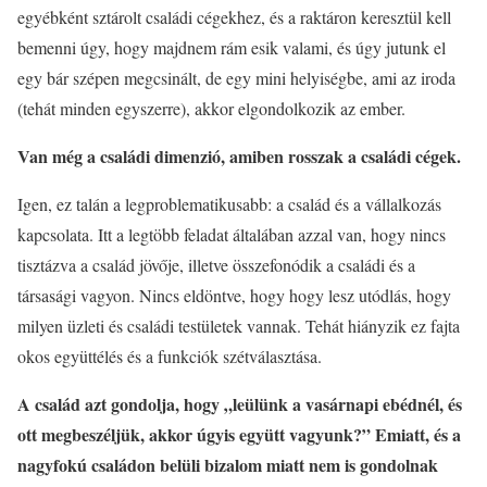
egyébként sztárolt családi cégekhez, és a raktáron keresztül kell
bemenni úgy, hogy majdnem rám esik valami, és úgy jutunk el
egy bár szépen megcsinált, de egy mini helyiségbe, ami az iroda
(tehát minden egyszerre), akkor elgondolkozik az ember.
Van még a családi dimenzió, amiben rosszak a családi cégek.
Igen, ez talán a legproblematikusabb: a család és a vállalkozás
kapcsolata. Itt a legtöbb feladat általában azzal van, hogy nincs
tisztázva a család jövője, illetve összefonódik a családi és a
társasági vagyon. Nincs eldöntve, hogy hogy lesz utódlás, hogy
milyen üzleti és családi testületek vannak. Tehát hiányzik ez fajta
okos együttélés és a funkciók szétválasztása.
A család azt gondolja, hogy „leülünk a vasárnapi ebédnél, és
ott megbeszéljük, akkor úgyis együtt vagyunk?” Emiatt, és a
nagyfokú családon belüli bizalom miatt nem is gondolnak