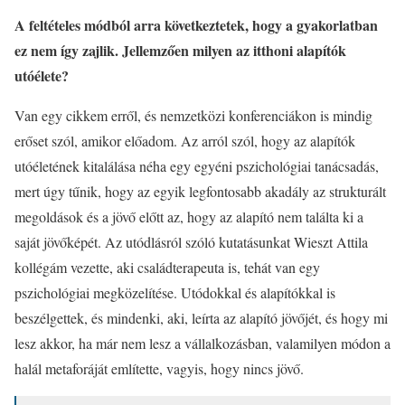
A feltételes módból arra következtetek, hogy a gyakorlatban
ez nem így zajlik. Jellemzően milyen az itthoni alapítók
utóélete?
Van egy cikkem erről, és nemzetközi konferenciákon is mindig
erőset szól, amikor előadom. Az arról szól, hogy az alapítók
utóéletének kitalálása néha egy egyéni pszichológiai tanácsadás,
mert úgy tűnik, hogy az egyik legfontosabb akadály az strukturált
megoldások és a jövő előtt az, hogy az alapító nem találta ki a
saját jövőképét. Az utódlásról szóló kutatásunkat Wieszt Attila
kollégám vezette, aki családterapeuta is, tehát van egy
pszichológiai megközelítése. Utódokkal és alapítókkal is
beszélgettek, és mindenki, aki, leírta az alapító jövőjét, és hogy mi
lesz akkor, ha már nem lesz a vállalkozásban, valamilyen módon a
halál metaforáját említette, vagyis, hogy nincs jövő.