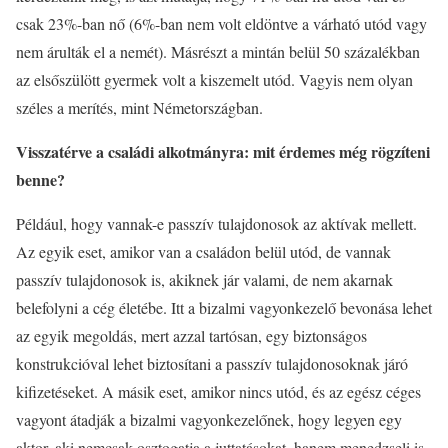
csak 23%-ban nő (6%-ban nem volt eldöntve a várható utód vagy
nem árulták el a nemét). Másrészt a mintán belül 50 százalékban
az elsőszülött gyermek volt a kiszemelt utód. Vagyis nem olyan
széles a merítés, mint Németországban.
Visszatérve a családi alkotmányra: mit érdemes még rögzíteni
benne?
Például, hogy vannak-e passzív tulajdonosok az aktívak mellett.
Az egyik eset, amikor van a családon belül utód, de vannak
passzív tulajdonosok is, akiknek jár valami, de nem akarnak
belefolyni a cég életébe. Itt a bizalmi vagyonkezelő bevonása lehet
az egyik megoldás, mert azzal tartósan, egy biztonságos
konstrukcióval lehet biztosítani a passzív tulajdonosoknak járó
kifizetéseket. A másik eset, amikor nincs utód, és az egész céges
vagyont átadják a bizalmi vagyonkezelőnek, hogy legyen egy
aktor, aki nemcsak osztogatja a juttatásokat, hanem menedzseli is