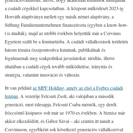
a családi cégekkel kapcsolatban. A központ működését 2023-ig
Horváth alapítványa mellett egy másik német alapítvány, a
Stiftung Familienunternehmen finanszírozta (egyben a know-how-
t is átadták), majd az utóbbi években helyettük már a Corvinus
Egyetem szállt be a fenntartásba. A családi vállalkozások területén
három témára összpontosítva kutatnak, publikálnak és
fogalmaznak meg szakpolitikai javaslatokat: utódlás, illetve
általában a családi cégek tovább működtetése, irányítás és
stratégia, valamint innováció és változás.
Itt van például
az MPF Holding, amely az első a Forbes családi
listáján
. A vezetője Felcsuti Zsolt, aki valójában a második
generáció, mert édesapja, Felcsuti Csaba mérnök, egy derék
fröccsöntő kisiparos volt már az 1970-es években. A biznisz már
akkor elkezdődött, és Gábor fiával – aki szintén itt tanult a
Corvinuson, egyébként sok következő generációs vállalkozóval