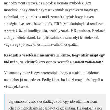
menedzsment érettség és a professzionális működés. Azt
mondtuk, hogy ennek egyrészt vannak úgynevezett tárgyi (pl.
technikai, strukturális és módszertani) alapjai: hogy legyen
stratégia, éves terv, beszámolók, ERP (vállalatirányítási rendszer
–
a szerk.),
üzleti intelligencia, szabályzatok, HR-rendszer. Ezeknek
a tárgyi feltételeknek kell párosulniuk a személyi feltételekkel,
vagyis egy jó vezetői és munkavállalói csapattal.
Kezdjük a vezetéssel: mennyire jellemző, hogy akár majd egy
idő után, de kívülről keressenek vezetőt a családi vállalatok?
Valamennyire az is egy sztereotípia, hogy a családi tulajdonos
nem lehet jó menedzser. Pedig lehet, ha képzi magát, és figyeli a
visszajelzéseket.
Ugyanakkor csak a családtagokból egy idő után már nem
lehet jó menedzsment csapatot összeállítani. Hasonlóan a női