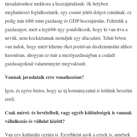
társadalomhoz mekkora a hozzájárulásuk: ők helyben
meghatározó foglalkoztatók, egy csomó jóléti dolgot csinálnak, ez
pedig már több mint gazdaság és GDP-hozzájárulás. Fehérítik a
gazdaságot, mert a legtöbb úgy gondolkozik, hogy ki van írva a
nevük, nem kockáztatnak mondjuk egy áfacsalást. Tehát bőven
van indok, hogy miért lehetne őket pozitívan diszkriminálni ahhoz
hasonlóan, ahogyan ez már a mezőgazdaságban a családi
gazdaságoknál valamennyire megvalósult.
Vannak javaslataik erre vonatkozóan?
Igen, és egész biztos, hogy az új kormányzattal is leülünk beszélni
erről.
Csak méret- és bevételbeli, vagy egyéb különbségek is vannak
vállalkozás és vállalat között?
Van egy kulturális cezúra is. Egyébként azok a cégek is, amelyek