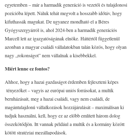
egyetemben – már a harmadik generáció is vezetői és tulajdonosi
pozícióba lépett. Náluk tehát megvolt a hosszabb időtáv, hogy
kifuthassák magukat. De ugyanez mondható el a Béres
Gyógyszergyárról is, ahol 2024-ben a harmadik generációs
Marcell lett az igazgatóságának elnöke. Háttértől függetlenül
azonban a magyar családi vállalatokban talán közös, hogy olyan
nagy „rokonságot” nem vállalnak a kisebbekkel.
Miért lenne ez fontos?
Ahhoz, hogy a hazai gazdaságot érdemben fejleszteni képes
tényezőket – vagyis az európai uniós forrásokat, a multik
beruházásait, meg a hazai családi, vagy nem családi, de
magántulajdonú vállalkozások hozzájárulását – maximálisan ki
tudjuk használni, kell, hogy ez az előbb említett három dolog
összekötődjön. Itt vannak például a multik és a kormány között
kötött stratégiai megállapodások.