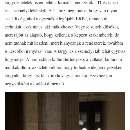
tárgyi feltételek, ezen belül a formális rendszerek – IT és társai –
és a személyi feltételek. A IT-hoz még fontos, hogy van olyan
családi cég, ahol megvették a legújabb ERP-t, minden új
technikát, csak nincs, aki működtesse. Vagy felvettek külsőket,
mert rájött az alapító, hogy kellenek a képzett szakemberek, de
nem tudnak mit kezdeni, mert hiányoznak a rendszerek, továbbra
is „zsebből irányítás” van. A tárgyi és a személyi láb tehát egymás
függvénye. A harmadik a kulturális tényező: a vállalati kultúra, a
munkakultúra, az üzleti kultúra, hogy tudnak-e idegen nyelveken
tárgyalni, hogy néz ki az iroda vagy a honlap. Ezekhez jön
negyedikként a családi dimenzió.