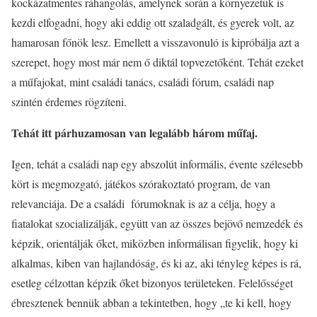
kockázatmentes ráhangolás, amelynek során a környezetük is
kezdi elfogadni, hogy aki eddig ott szaladgált, és gyerek volt, az
hamarosan főnök lesz. Emellett a visszavonuló is kipróbálja azt a
szerepet, hogy most már nem ő diktál topvezetőként. Tehát ezeket
a műfajokat, mint családi tanács, családi fórum, családi nap
szintén érdemes rögzíteni.
Tehát itt párhuzamosan van legalább három műfaj.
Igen, tehát a családi nap egy abszolút informális, évente szélesebb
kört is megmozgató, játékos szórakoztató program, de van
relevanciája. De a családi fórumoknak is az a célja, hogy a
fiatalokat szocializálják, együtt van az összes bejövő nemzedék és
képzik, orientálják őket, miközben informálisan figyelik, hogy ki
alkalmas, kiben van hajlandóság, és ki az, aki tényleg képes is rá,
esetleg célzottan képzik őket bizonyos területeken. Felelősséget
ébresztenek bennük abban a tekintetben, hogy „te ki kell, hogy