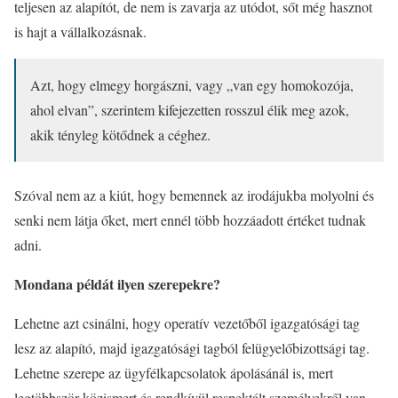
teljesen az alapítót, de nem is zavarja az utódot, sőt még hasznot
is hajt a vállalkozásnak.
Azt, hogy elmegy horgászni, vagy „van egy homokozója,
ahol elvan”, szerintem kifejezetten rosszul élik meg azok,
akik tényleg kötődnek a céghez.
Szóval nem az a kiút, hogy bemennek az irodájukba molyolni és
senki nem látja őket, mert ennél több hozzáadott értéket tudnak
adni.
Mondana példát ilyen szerepekre?
Lehetne azt csinálni, hogy operatív vezetőből igazgatósági tag
lesz az alapító, majd igazgatósági tagból felügyelőbizottsági tag.
Lehetne szerepe az ügyfélkapcsolatok ápolásánál is, mert
legtöbbször közismert és rendkívül respektált személyekről van