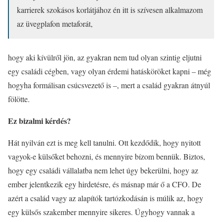
karrierek szokásos korlátjához én itt is szívesen alkalmazom
az üvegplafon metaforát,
hogy aki kívülről jön, az gyakran nem tud olyan szintig eljutni
egy családi cégben, vagy olyan érdemi hatásköröket kapni – még
hogyha formálisan csúcsvezető is –, mert a család gyakran átnyúl
fölötte.
Ez bizalmi kérdés?
Hát nyilván ezt is meg kell tanulni. Ott kezdődik, hogy nyitott
vagyok-e külsőket behozni, és mennyire bízom bennük. Biztos,
hogy egy családi vállalatba nem lehet úgy bekerülni, hogy az
ember jelentkezik egy hirdetésre, és másnap már ő a CFO. De
azért a család vagy az alapítók tartózkodásán is múlik az, hogy
egy külsős szakember mennyire sikeres. Úgyhogy vannak a