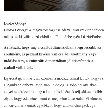
Drótos György
Drótos György: A magyarországi családi vállalati szektor döntően
mikro- és kisvállalkozásokból áll. Fotó: Sebestyén László/Forbes
Az látszik, hogy míg a családi dimenzióban a legrosszabb az
eredmény, és például kevéssé van családi alkotmány vagy
utódlási terv, a kulturális dimenzióban jól teljesítenek a
családi vállalatok.
Egyrészt igen, másrészt azonban a módszertannál leírtuk, hogy ez
a leginkább önbevalláson alapuló dolog. A többinél általában
tényekre kérdeztünk, míg a kulturális feltételek teljesülése inkább
olyan, hogy oda kéne menni és meg kéne tapasztalni. Félelmetes
élményeim is vannak egyébként, hogy amikor elmegyek egy