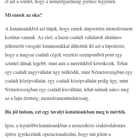
el azt a szintet, hogy a nemzetgazdaság gerince legyenek.
Mi ennek az oka?
A kutatásainkból azt látjuk, hogy ennek alapvetően menedzsment
korlátai vannak. Az első, a hazai családi vállalatok általános
jellemzőit vizsgáló kutatásunkkal állítottuk fel azt a hipotézist,
hogy a magyar családi cégek vezetési szempontból pont egy
szinttel állnak lejjebb, mint ami a méretükből következik. Tehát
egy családi nagyvállalat úgy működik, mint Németországban egy
családi középvállalat, egy családi középvállalat pedig úgy, mint
Németországban egy családi kisvállalat, tehát nálunk nincs meg
az a fajta érettség, menedzsmenttudatosság.
Ha jól tudom, ezt egy tavalyi kutatásukban meg is mérték.
Igen, a legutóbbi kutatásunkban a nemzetközi szakirodalomra
építve igyekeztünk operacionalizálni, hogy mit jelent a