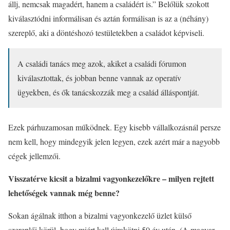
állj, nemcsak magadért, hanem a családért is.” Belőlük szokott
kiválasztódni informálisan és aztán formálisan is az a (néhány)
szereplő, aki a döntéshozó testületekben a családot képviseli.
A családi tanács meg azok, akiket a családi fórumon
kiválasztottak, és jobban benne vannak az operatív
ügyekben, és ők tanácskozzák meg a család álláspontját.
Ezek párhuzamosan működnek. Egy kisebb vállalkozásnál persze
nem kell, hogy mindegyik jelen legyen, ezek azért már a nagyobb
cégek jellemzői.
Visszatérve kicsit a bizalmi vagyonkezelőkre – milyen rejtett
lehetőségek vannak még benne?
Sokan ágálnak itthon a bizalmi vagyonkezelő üzlet külső
szereplői körül, hogy miért kell újrakötni 50 év után. (A magyar