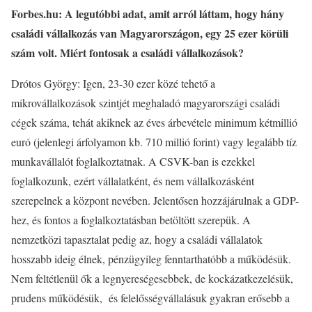
Forbes.hu: A legutóbbi adat, amit arról láttam, hogy hány
családi vállalkozás van Magyarországon, egy 25 ezer körüli
szám volt. Miért fontosak a családi vállalkozások?
Drótos György: Igen, 23-30 ezer közé tehető a
mikrovállalkozások szintjét meghaladó magyarországi családi
cégek száma, tehát akiknek az éves árbevétele minimum kétmillió
euró (jelenlegi árfolyamon kb. 710 millió forint) vagy legalább tíz
munkavállalót foglalkoztatnak. A CSVK-ban is ezekkel
foglalkozunk, ezért vállalatként, és nem vállalkozásként
szerepelnek a központ nevében. Jelentősen hozzájárulnak a GDP-
hez, és fontos a foglalkoztatásban betöltött szerepük. A
nemzetközi tapasztalat pedig az, hogy a családi vállalatok
hosszabb ideig élnek, pénzügyileg fenntarthatóbb a működésük.
Nem feltétlenül ők a legnyereségesebbek, de kockázatkezelésük,
prudens működésük, és felelősségvállalásuk gyakran erősebb a