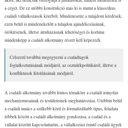
a céget. De ez utóbbi konstrukció más ki is mutat a klasszikus
családi vállalkozások köréből. Mindenesetre a tulajdoni kérdések,
ezen belül is mindenekelőtt a tulajdon ajándékozásának,
öröklésének, illetve átruházásnak lehetőségei és korlátai
mindenképp a családi alkotmány részét kell képezzék.
Célszerű továbbá megegyezni a családtagok
foglalkoztatásának módjáról, az osztalékpolitikáról, illetve a
konfliktusok feloldásának módjáról.
A családi alkotmány további fontos témaköre a családi irányítás
mechanizmusainak és testületeinek meghatározása. Utóbbin belül
a családi tanács a szűkebb körű és formalizáltabb típus, feladata
többek között a családi alkotmány gondozása, a család és a
vállalat közötti kapcsolattartás, a vállalkozást érintő családi ügyek