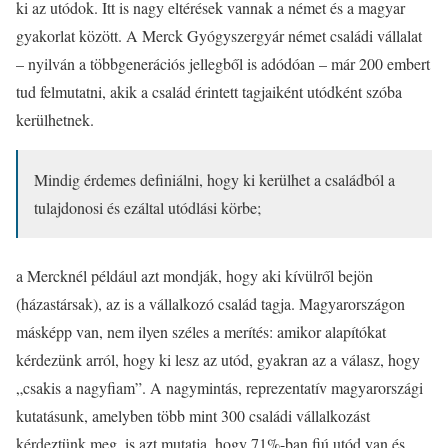
ki az utódok. Itt is nagy eltérések vannak a német és a magyar
gyakorlat között. A Merck Gyógyszergyár német családi vállalat
– nyilván a többgenerációs jellegből is adódóan – már 200 embert
tud felmutatni, akik a család érintett tagjaiként utódként szóba
kerülhetnek.
Mindig érdemes definiálni, hogy ki kerülhet a családból a
tulajdonosi és ezáltal utódlási körbe;
a Mercknél például azt mondják, hogy aki kívülről bejön
(házastársak), az is a vállalkozó család tagja. Magyarországon
másképp van, nem ilyen széles a merítés: amikor alapítókat
kérdezünk arról, hogy ki lesz az utód, gyakran az a válasz, hogy
„csakis a nagyfiam”. A nagymintás, reprezentatív magyarországi
kutatásunk, amelyben több mint 300 családi vállalkozást
kérdeztünk meg, is azt mutatja, hogy 71%-ban fiú utód van és