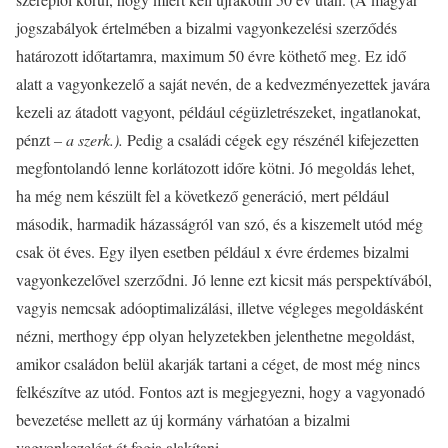
jogszabályok értelmében a bizalmi vagyonkezelési szerződés
határozott időtartamra, maximum 50 évre köthető meg. Ez idő
alatt a vagyonkezelő a saját nevén, de a kedvezményezettek javára
kezeli az átadott vagyont, például cégüzletrészeket, ingatlanokat,
pénzt
– a szerk.).
Pedig a családi cégek egy részénél kifejezetten
megfontolandó lenne korlátozott időre kötni. Jó megoldás lehet,
ha még nem készült fel a következő generáció, mert például
második, harmadik házasságról van szó, és a kiszemelt utód még
csak öt éves. Egy ilyen esetben például x évre érdemes bizalmi
vagyonkezelővel szerződni. Jó lenne ezt kicsit más perspektívából,
vagyis nemcsak adóoptimalizálási, illetve végleges megoldásként
nézni, merthogy épp olyan helyzetekben jelenthetne megoldást,
amikor családon belül akarják tartani a céget, de most még nincs
felkészítve az utód. Fontos azt is megjegyezni, hogy a vagyonadó
bevezetése mellett az új kormány várhatóan a bizalmi
vagyonkezelést át fogja alakítani.