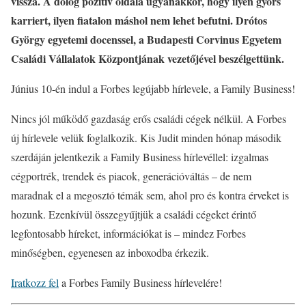
vissza. A dolog pozitív oldala ugyanakkor, hogy ilyen gyors
karriert, ilyen fiatalon máshol nem lehet befutni. Drótos
György egyetemi docenssel, a Budapesti Corvinus Egyetem
Családi Vállalatok Központjának vezetőjével beszélgettünk.
Június 10-én indul a Forbes legújabb hírlevele, a Family Business!
Nincs jól működő gazdaság erős családi cégek nélkül. A Forbes
új hírlevele velük foglalkozik. Kis Judit minden hónap második
szerdáján jelentkezik a Family Business hírlevéllel: izgalmas
cégportrék, trendek és piacok, generációváltás – de nem
maradnak el a megosztó témák sem, ahol pro és kontra érveket is
hozunk. Ezenkívül összegyűjtjük a családi cégeket érintő
legfontosabb híreket, információkat is – mindez Forbes
minőségben, egyenesen az inboxodba érkezik.
Iratkozz fel
a Forbes Family Business hírlevelére!