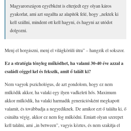
Magyarországon egyébként is elterjedt egy olyan káros
gyakorlat, ami azt sugallta az alapítók felé, hogy „nektek ki
kell szállni, mindent ott kell hagyni, és hagyni az utódot
dolgozni.
Menj el horgászni, menj el világkörüli útra” – hangzik el sokszor.
Ez a stratégia tényleg működhet, ha valami 30-40 éve azzal a
családi céggel kel és fekszik, amit ő talált ki?
Nem vagyok pszichológus, de azt gondolom, hogy ez nem
működik akkor, ha valaki egy ilyen vadkeleti hős. Maximum
akkor működik, ha valaki harmadik generációsként megkapott
valamit, és továbbadja a negyediknek. De amikor ezt ő találta ki, ő
csinálta végig, akkor ez nem fog működni. Emiatt olyan szerepet
kell találni, ami „in between”, vagyis köztes, és nem szakítja el