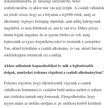
dokumentumokba, pl. társasági szerződésbe, belső
szabályzatokba, és akkor már van jogi erejük. A családi vállalatok
azt jelzik vissza, hogy az a folyamat a legfőbb érték, amíg az
alkotmány végleges formájáig eljutottak, amit addig kidolgoztak
magukból, és nem feltétlenül az, ami le van írva. Ehhez persze
tartani fogják magukat, de az igazán értékes az volt, amíg
lejátszották az egyes forgatókönyveket és tisztázták a szerepeket.
Van, akinél kétoldalas a családi alkotmány, és van, akinél hatvan,
sokféleképpen értelmezik ezt a műfajt.
Akkor adhatunk kapaszkodókat is: mik a legfontosabb
dolgok, amelyeket érdemes rögzíteni a családi alkotmányban?
Érdemes rögzíteni, hogy elkötelezettek vagyunk a családi
vállalkozás fenntartása és családon belül tartása mellett és milyen
más értékeket tartunk még fontosnak. Elengedhetetlen, hogy
legyen utalás az utódlás módjára is: pl. mekkora körből kerülnek