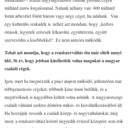
milliárd eurós forgalommal. Nálunk néhány van: 400 milliárd
forint árbevétel fölött három vagy négy céget, ha találunk. Van
egy kulturális szakadék is, nehéz azt mondani, hogy „kedves
óriások, legyetek szívesek felkarolni, együttérezni, együtt
szerveződni a kisebbekkel”. Ez nem annyira működik.
Tehát azt mondja, hogy a rendszerváltás óta már eltelt annyi
idő, 36 év, hogy jobban kinőhették volna magukat a magyar
családi cégek.
Igen, mert ha megnézzük a piaci alapon működő, jellemzően már
többgenerációs cégeket, többnek kéne lenni belőlük, és a
meglévőknek is nagyobbra kellett volna nőniük. A magyarországi
családi vállalati szektor döntően mikro- és kisvállalkozásokból áll.
Ha hozzájuk vesszük a családi közép- és nagyvállalatokat, még
most, a rendszerváltást követő negyedik évtized közepére sem érik