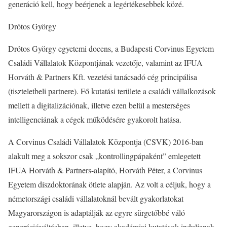
generáció kell, hogy beérjenek a legértékesebbek közé.
Drótos György
Drótos György egyetemi docens, a Budapesti Corvinus Egyetem
Családi Vállalatok Központjának vezetője, valamint az IFUA
Horváth & Partners Kft. vezetési tanácsadó cég principálisa
(tiszteletbeli partnere). Fő kutatási területe a családi vállalkozások
mellett a digitalizációnak, illetve ezen belül a mesterséges
intelligenciának a cégek működésére gyakorolt hatása.
A Corvinus Családi Vállalatok Központja (CSVK) 2016-ban
alakult meg a sokszor csak „kontrollingpápaként” emlegetett
IFUA Horváth & Partners-alapító, Horváth Péter, a Corvinus
Egyetem díszdoktorának ötlete alapján. Az volt a céljuk, hogy a
németországi családi vállalatoknál bevált gyakorlatokat
Magyarországon is adaptálják az egyre sürgetőbbé váló
generációváltásban, illetve, hogy akadémiai kutatások induljanak