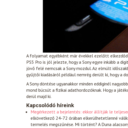
A folyamat egyébként már évekkel ezelőtt elkezdődöt
PS5 Pro is jól jelezte, hogy a Sony egyre inkább a digi
jövő felé nemcsak a Sony mozdul. Az elmúlt időszakba
gyűjtői kiadásáról például nemrég derült ki, hogy a
A Sony döntése ugyanakkor minden eddiginél nagyobb
mond búcsút a fizikai adathordozóknak. Hogy a játék
derül majd ki.
Kapcsolódó híreink
Megérkezett a bejelentés: ekkor állítják le telje
elkövetkező 24-72 órában elkerülhetetlenné válik 
termelés megszűnése. Mi történt? A Duna alacson