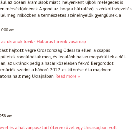
ldául az óceáni áramlások miatt, helyenként újbóli melegedés is
en mérséklődnének. A gond az, hogy a hátralévő „szénköltségvetés
felel meg, miközben a természetes szénelnyelők gyengülnek, a
 10:00 am
az ukránok lövik - Háborús híreink vasárnap
dást hajtott végre Oroszország Odessza ellen, a csapás
pületek rongálódtak meg, és legalább hatan megsérültek a dél-
ban, az ukránok pedig a határ közelében fekvő Bergorodot
ormációk szerint a háború 2022-es kitörése óta majdnem
katona halt meg Ukrajnában.
Read more »
 9:58 am
jével és a hatvanpusztai főtervezővel egy társaságban volt