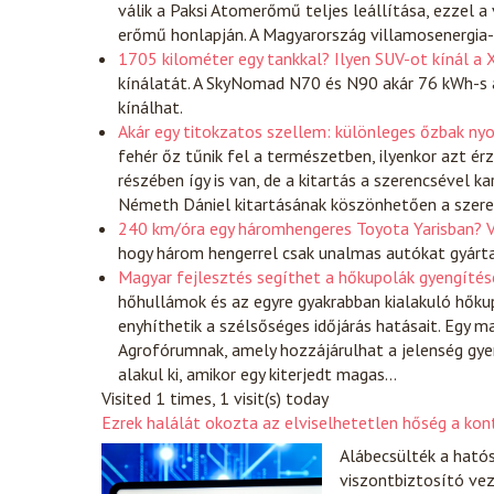
válik a Paksi Atomerőmű teljes leállítása, ezzel
erőmű honlapján. A Magyarország villamosenergi
1705 kilométer egy tankkal? Ilyen SUV-ot kínál a 
kínálatát. A SkyNomad N70 és N90 akár 76 kWh-s a
kínálhat.
Akár egy titokzatos szellem: különleges őzbak n
fehér őz tűnik fel a természetben, ilyenkor azt ér
részében így is van, de a kitartás a szerencsével k
Németh Dániel kitartásának köszönhetően a szer
240 km/óra egy háromhengeres Toyota Yarisban? V
hogy három hengerrel csak unalmas autókat gyártan
Magyar fejlesztés segíthet a hőkupolák gyengítés
hőhullámok és az egyre gyakrabban kialakuló hőku
enyhíthetik a szélsőséges időjárás hatásait. Egy 
Agrofórumnak, amely hozzájárulhat a jelenség gyen
alakul ki, amikor egy kiterjedt magas…
Visited 1 times, 1 visit(s) today
Ezrek halálát okozta az elviselhetetlen hőség a kon
Alábecsülték a ható
viszontbiztosító vez