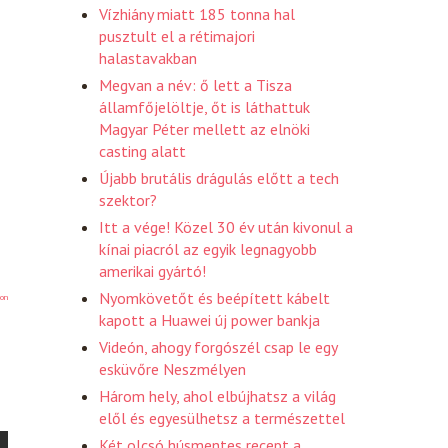
Vízhiány miatt 185 tonna hal
pusztult el a rétimajori
halastavakban
Megvan a név: ő lett a Tisza
államfőjelöltje, őt is láthattuk
Magyar Péter mellett az elnöki
casting alatt
Újabb brutális drágulás előtt a tech
szektor?
Itt a vége! Közel 30 év után kivonul a
kínai piacról az egyik legnagyobb
amerikai gyártó!
Nyomkövetőt és beépített kábelt
on
kapott a Huawei új power bankja
Videón, ahogy forgószél csap le egy
esküvőre Neszmélyen
Három hely, ahol elbújhatsz a világ
elől és egyesülhetsz a természettel
Két olcsó húsmentes recept a