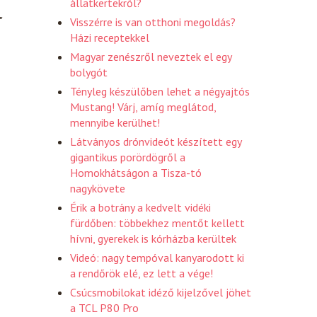
állatkertekről?
"
Visszérre is van otthoni megoldás?
Házi receptekkel
Magyar zenészről neveztek el egy
bolygót
Tényleg készülőben lehet a négyajtós
Mustang! Várj, amíg meglátod,
mennyibe kerülhet!
Látványos drónvideót készített egy
gigantikus porördögről a
Homokhátságon a Tisza-tó
nagykövete
Érik a botrány a kedvelt vidéki
fürdőben: többekhez mentőt kellett
hívni, gyerekek is kórházba kerültek
Videó: nagy tempóval kanyarodott ki
a rendőrök elé, ez lett a vége!
Csúcsmobilokat idéző kijelzővel jöhet
a TCL P80 Pro