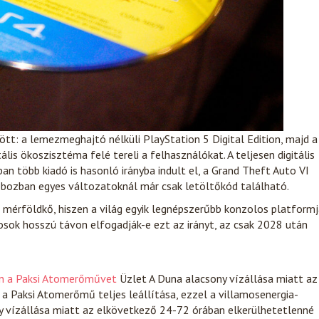
t: a lemezmeghajtó nélküli PlayStation 5 Digital Edition, majd a
tális ökoszisztéma felé tereli a felhasználókat. A teljesen digitális
n több kiadó is hasonló irányba indult el, a Grand Theft Auto VI
 dobozban egyes változatoknál már csak letöltőkód található.
 mérföldkő, hiszen a világ egyik legnépszerűbb konzolos platform
osok hosszú távon elfogadják-e ezt az irányt, az csak 2028 után
sen a Paksi Atomerőművet
Üzlet
A Duna alacsony vízállása miatt az
a Paksi Atomerőmű teljes leállítása, ezzel a villamosenergia-
y vízállása miatt az elkövetkező 24-72 órában elkerülhetetlenné