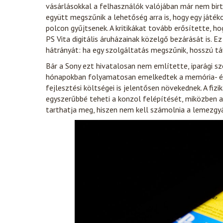
vásárlásokkal a felhasználók valójában már nem birto
együtt megszűnik a lehetőség arra is, hogy egy játé
polcon gyűjtsenek. A kritikákat tovább erősítette, h
PS Vita digitális áruházainak közelgő bezárását is. E
hátrányát: ha egy szolgáltatás megszűnik, hosszú tá
Bár a Sony ezt hivatalosan nem említette, iparági s
hónapokban folyamatosan emelkedtek a memória- és
fejlesztési költségei is jelentősen növekednek. A fiz
egyszerűbbé teheti a konzol felépítését, miközben a 
tarthatja meg, hiszen nem kell számolnia a lemezgyár