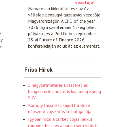
vezetője!
Hamarosan kiderül, ki lesz az év
vállalati pénzügyi-gazdasági vezetője
Magyarországon. A CFO of the year
2026 díjra szeptember 15-éig lehet
pályázni, és a Portfolio szeptember
y
23-ai Future of Finance 2026
gy
konferenciáján adjuk át az elismerést.
e.
Friss Hírek
5 négyzetméteres utasteret és
hangvezérlős hűtőt is kap az új Xpeng
SUV
Komoly frissítést kapott a Bose
népszerű zajszűrős fejhallgatója
Így panírozd a csirkét tojás nélkül:
ropogós lesz, és a bunda sem válik le