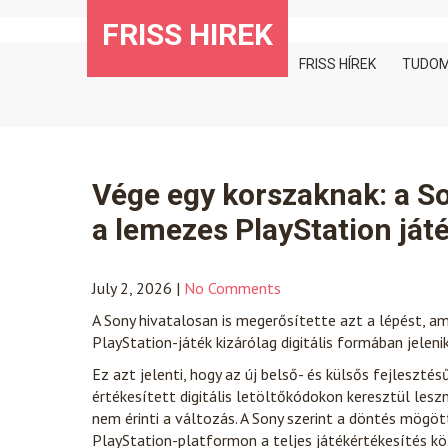
Skip
FRISS HIREK
to
content
FRISS HÍREK
TUDO
Vége egy korszaknak: a So
a lemezes PlayStation ját
July 2, 2026
|
No Comments
A Sony hivatalosan is megerősítette azt a lépést, a
PlayStation-játék kizárólag digitális formában jelenik
Ez azt jelenti, hogy az új belső- és külsős fejleszté
értékesített digitális letöltőkódokon keresztül les
nem érinti a változás. A Sony szerint a döntés mögött
PlayStation-platformon a teljes játékértékesítés köz