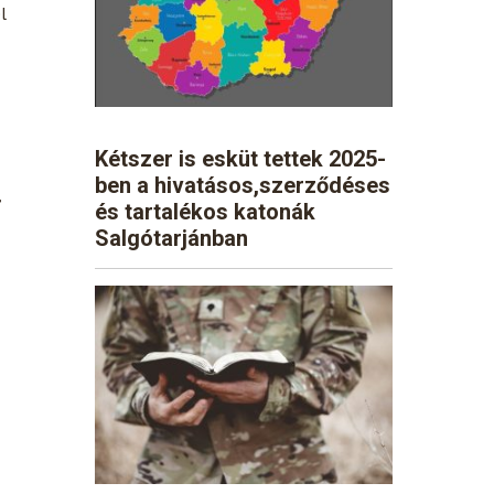
l
Kétszer is esküt tettek 2025-
ben a hivatásos,szerződéses
,
és tartalékos katonák
Salgótarjánban