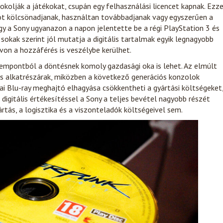
kolják a játékokat, csupán egy felhasználási licencet kapnak. Ezze
kot kölcsönadjanak, használtan továbbadjanak vagy egyszerűen a
ogy a Sony ugyanazon a napon jelentette be a régi PlayStation 3 és
z sokak szerint jól mutatja a digitális tartalmak egyik legnagyobb
von a hozzáférés is veszélybe kerülhet.
zempontból a döntésnek komoly gazdasági oka is lehet. Az elmúlt
 alkatrészárak, miközben a következő generációs konzolok
ikai Blu-ray meghajtó elhagyása csökkentheti a gyártási költségeket
digitális értékesítéssel a Sony a teljes bevétel nagyobb részét
tás, a logisztika és a viszonteladók költségeivel sem.