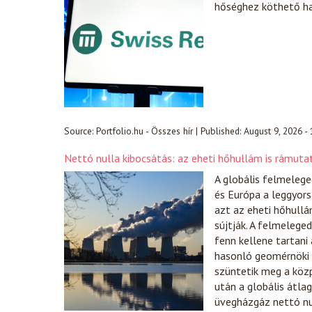
hőséghez köthető h
Source:
Portfolio.hu - Összes hír
|
Published:
August 9, 2026 -
Nettó nulla kibocsátás: az eheti hőhullám is rámutat
A globális felmelege
és Európa a leggyor
azt az eheti hőhull
sújtják. A felmelege
fenn kellene tartan
hasonló geomérnöki 
szüntetik meg a közp
után a globális átla
üvegházgáz nettó nul