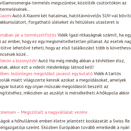
 a villamosenergia-termelés megszűnése, közölték csütörtökön az
a-termelésének…
Xiaomi
Autó
A Xiaomi két hatalmas, hatótávnövelős SUV-val bővíti
kkumulátort, forgatható üléseket és hétüléses utasteret is
yomában jár a természetfotós
Vidék
Igazi ritkaságnak számít, ha eg
zi az ember, hogy ez egy megismételhetetlen pillanat. Az esetek na
aröltve lehetővé teheti, hogy az első találkozást több is követhess
encsések közé…
ideón a bizonyíték!
Autó
Ha még mindig abban a tévhitben élsz,
ak, akkor ezt a videót mindenképp látnod kell!
ében: különleges megoldást javasol egy kutató
Vidék
A tartós
polák miatt világszerte keresik azokat a megoldásokat, amelyek
magyar kutató egy olyan műszaki megoldásról beszélt az
gítéséhez, miközben az aszályt is mérsékelheti. A hőkupola akkor
tinensen – Megszólalt a nagyvállalat vezére
ságok a hőhullámok emberi életre jelentett kockázatát a Swiss Re
érigazgatója szerint. Eközben Európában tovább emelkedik a nyári