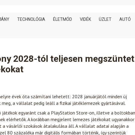
MÁNY
TECHNOLÓGIA
ÉLETMÓD
VIDÉK
ÜZLET
AUTÓ
ny 2028-tól teljesen megszüntet
ékokat
melyre évek óta számítani lehetett: 2028 januárjától minden új
 meg, a vállalat pedig leáll a fizikai játéklemezek gyártásával.
sű játékok egyaránt csak a PlayStation Store-on, illetve a boltokba
znek elérhetők. A korábban megjelent lemezes játékokat ugyanakkor
 a vásárlói szokások átalakulása áll. A vállalat adatai alapján a
el 80 százaléka már digitális formában történik, így szerintük