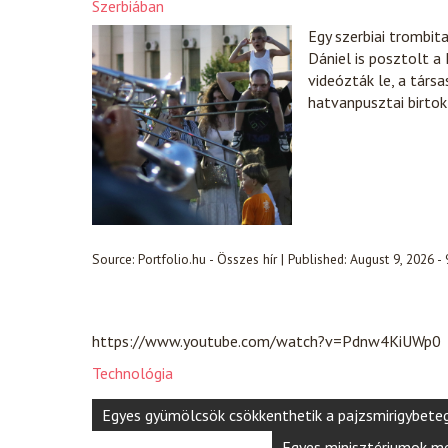
Szerbiában
Egy szerbiai trombit
Dániel is posztolt a
videózták le, a társ
hatvanpusztai birtok
Source:
Portfolio.hu - Összes hír
|
Published:
August 9, 2026 -
https://www.youtube.com/watch?v=Pdnw4KiUWp0
Technológia
Post
Egyes gyümölcsök csökkenthetik a pajzsmirigybete
navigation
Egyes minisztériumok me