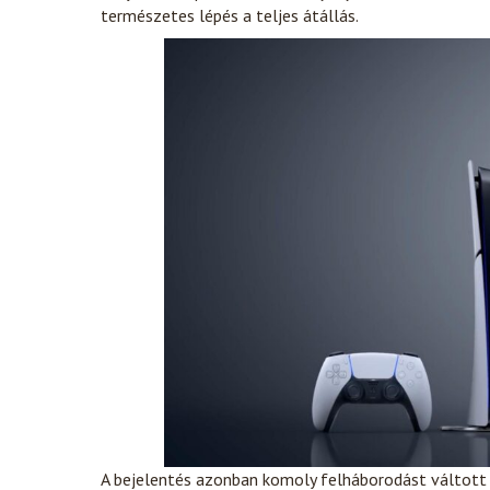
természetes lépés a teljes átállás.
A bejelentés azonban komoly felháborodást váltott ki 