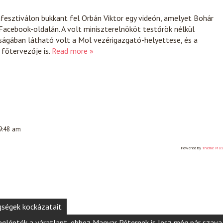
afesztiválon bukkant fel Orbán Viktor egy videón, amelyet Bohár
 Facebook-oldalán. A volt miniszterelnököt testőrök nélkül
aságában látható volt a Mol vezérigazgató-helyettese, és a
 főtervezője is.
Read more »
 9:48 am
Powered by
Theme Mas
gségek kockázatait
glépték a váratlant, ehhez Magyar Péternek is lesz még pár szava