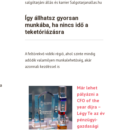
salgótarjáni állás és karrier Salgotarjanallas.hu
Így állhatsz gyorsan
munkába, ha nincs idő a
teketóriázásra
A feltörekvő vidéki régió, ahol szinte mindig
adódik valamilyen munkalehetőség, akár
azonnali kezdéssel is
ja
Már lehet
pályázni a
CFO of the
year díjra –
Légy Te az év
pénzügyi-
gazdasági