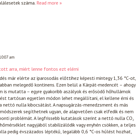
alálesetek száma.
Read more »
 10:07 am
ott arra, miért lenne fontos ezt elérni
dés már elérte az iparosodás előttihez képesti mintegy 1,36 °C-ot,
sabban melegedő kontinens. Ezen belül a Kárpát-medencét – ahogy
ám is mutatta – egyre gyakoribb aszályok és erősödő hőhullámok
dést tartósan egyetlen módon lehet megállítani, el kellene érni és
i a nettó nulla kibocsátást. A napsugárzás-menedzsment és más
módszerek segíthetnek ugyan, de alapvetően csak elfedik és nem
onti problémát. A legfrissebb kutatások szerint a nettó nulla CO₂
ghőmérséklet nagyjából stabilizálódik vagy enyhén csökken, a teljes
la pedig évszázados léptékű, legalább 0,6 °C-os hűlést hozhat,