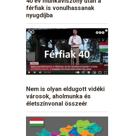
40 év munkaviszony után a
férfiak is vonulhassanak
nyugdíjba
Nem is olyan eldugott vidéki
városok, aholmunka és
életszínvonal összeér
s