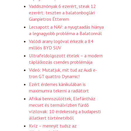
Vaddisznónyak 6 ezerért, steak 12
ezerért: teszten a balatonboglári
Gianpietros Étterem
Lecsapott a NAV: a nyugtaadás hiánya
a legnagyobb probléma a Balatonnál
Valódi arany logóval érkezik a 84
milliós BYD SUV
Ultrafeldolgozott ételek – a modern
táplálkozás csendes problémája
Videó: Mutatjuk, mit tud az Audi e-
tron GT quattro Dynamic!
Ezért érdemes kánikulában is
maximumra tekerni a radiátort
Afrikai bennszülöttek, Elefántház
mecset és termálvízben fürdő
vízilovak: 10 érdekesség a budapesti
állatkert történetéből
Kvíz – mennyit tudsz az