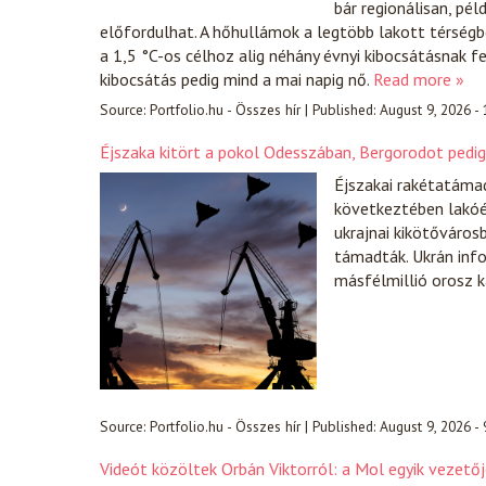
bár regionálisan, pé
előfordulhat. A hőhullámok a legtöbb lakott térségb
a 1,5 °C-os célhoz alig néhány évnyi kibocsátásnak 
kibocsátás pedig mind a mai napig nő.
Read more »
Source:
Portfolio.hu - Összes hír
|
Published:
August 9, 2026 -
Éjszaka kitört a pokol Odesszában, Bergorodot pedig 
Éjszakai rakétatáma
következtében lakóé
ukrajnai kikötőváros
támadták. Ukrán inf
másfélmillió orosz 
Source:
Portfolio.hu - Összes hír
|
Published:
August 9, 2026 -
Videót közöltek Orbán Viktorról: a Mol egyik vezető