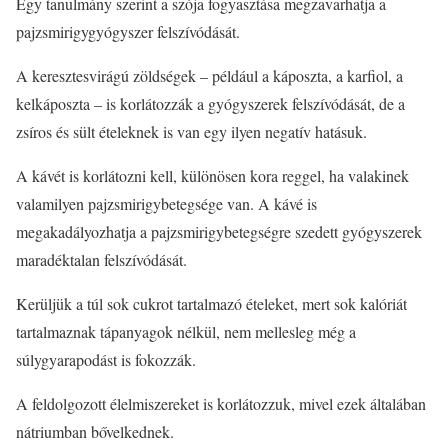
Egy tanulmány szerint a szója fogyasztása megzavarhatja a
pajzsmirigygyógyszer felszívódását.
A keresztesvirágú zöldségek – például a káposzta, a karfiol, a
kelkáposzta – is korlátozzák a gyógyszerek felszívódását, de a
zsíros és sült ételeknek is van egy ilyen negatív hatásuk.
A kávét is korlátozni kell, különösen kora reggel, ha valakinek
valamilyen pajzsmirigybetegsége van. A kávé is
megakadályozhatja a pajzsmirigybetegségre szedett gyógyszerek
maradéktalan felszívódását.
Kerüljük a túl sok cukrot tartalmazó ételeket, mert sok kalóriát
tartalmaznak tápanyagok nélkül, nem mellesleg még a
súlygyarapodást is fokozzák.
A feldolgozott élelmiszereket is korlátozzuk, mivel ezek általában
nátriumban bővelkednek.