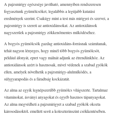
A pajzsmirigy egészsége javítható, amennyiben rendszeresen
fogyasztunk gyümölcsöket, legalábbis a legújabb kutatási
eredmények szerint. Csakúgy mint a test más mirigyei és szervei, a
pajzsmirigy is szereti az antioxidánsokat. Az antioxidánsok
nagyszerűek a pajzsmirigy zökkenőmentes működéséhez.
A bogyós gyümölcsök gazdag antioxidáns-forrásnak számítanak,
tehát nagyon lényeges, hogy minél több bogyós gyümölcsöt,
például áfonyát, epret vagy málnát adjunk az étrendünkhöz. Az
antioxidánsok azért is hasznosak, mivel védenek a szabad gyökök
ellen, amelyek növelhetik a pajzsmirigy-alulműködés, a
súlygyarapodás és a fáradtság kockázatát.
Az alma az egyik legnépszerűbb gyümölcs világszerte. Tartalmaz
vitaminokat, ásványi anyagokat és egyéb hasznos tápanyagokat.
Az alma megvédheti a pajzsmirigyet a szabad gyökök okozta
károsodásoktól, emellett segít a koleszterinszint csökkentésében,