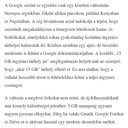
A Google szerint ez egyelőre csak egy kísérleti változtatás
bizonyos régiókban, főként afrikai piacokon, például Kenyában
és Nigériában. A cég hivatalosan azzal indokolja a lépést, hogy
szeretnék megakadályozni a tömegesen létrehozott kamu- és
botfiókokat, amelyekkel sokan gyakorlatilag korlátlan ingyenes
tárhelyet halmoztak fel. Közben azonban egy apró, de beszédes
módosítás is feltűnt a Google dokumentációjában. A korábbi „15
GB ingyenes tárhely jár” megfogalmazás helyett már az szerepel,
hogy „akár 15 GB” tárhely érhető el. Ez arra utalhat, hogy a
vállalat hosszabb távon is feltételekhez kötné a teljes ingyenes
csomagot.
A változás a meglévő fiókokat nem érinti, de új felhasználóknál
már komoly különbséget jelenthet. 5 GB manapság ugyanis
nagyon gyorsan elfogyhat, főleg ha valaki Gmailt, Google Fotókat
és Drive-ot is aktívan használ egy modern okostelefon mellett.