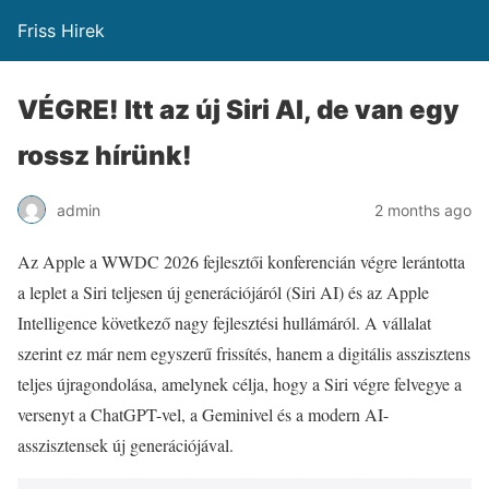
Friss Hirek
VÉGRE! Itt az új Siri AI, de van egy
rossz hírünk!
admin
2 months ago
Az Apple a WWDC 2026 fejlesztői konferencián végre lerántotta
a leplet a Siri teljesen új generációjáról (Siri AI) és az Apple
Intelligence következő nagy fejlesztési hullámáról. A vállalat
szerint ez már nem egyszerű frissítés, hanem a digitális asszisztens
teljes újragondolása, amelynek célja, hogy a Siri végre felvegye a
versenyt a ChatGPT-vel, a Geminivel és a modern AI-
asszisztensek új generációjával.