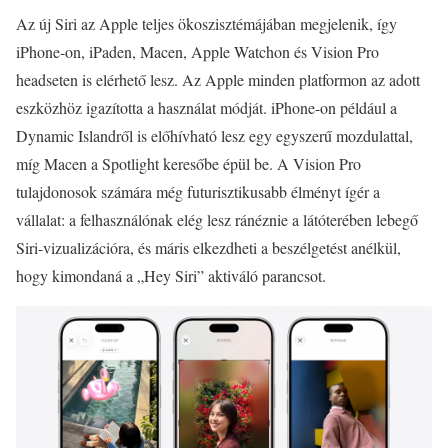
Az új Siri az Apple teljes ökoszisztémájában megjelenik, így
iPhone-on, iPaden, Macen, Apple Watchon és Vision Pro
headseten is elérhető lesz. Az Apple minden platformon az adott
eszközhöz igazította a használat módját. iPhone-on például a
Dynamic Islandről is előhívható lesz egy egyszerű mozdulattal,
míg Macen a Spotlight keresőbe épül be. A Vision Pro
tulajdonosok számára még futurisztikusabb élményt ígér a
vállalat: a felhasználónak elég lesz ránéznie a látóterében lebegő
Siri-vizualizációra, és máris elkezdheti a beszélgetést anélkül,
hogy kimondaná a „Hey Siri” aktiváló parancsot.