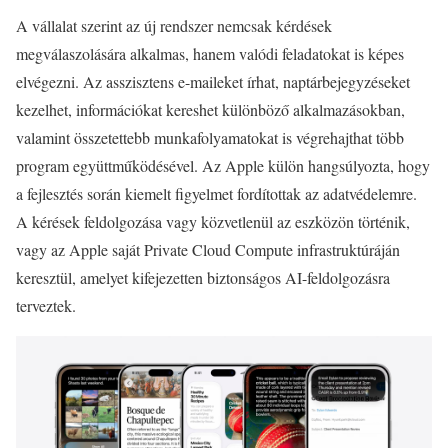
A vállalat szerint az új rendszer nemcsak kérdések
megválaszolására alkalmas, hanem valódi feladatokat is képes
elvégezni. Az asszisztens e-maileket írhat, naptárbejegyzéseket
kezelhet, információkat kereshet különböző alkalmazásokban,
valamint összetettebb munkafolyamatokat is végrehajthat több
program együttműködésével. Az Apple külön hangsúlyozta, hogy
a fejlesztés során kiemelt figyelmet fordítottak az adatvédelemre.
A kérések feldolgozása vagy közvetlenül az eszközön történik,
vagy az Apple saját Private Cloud Compute infrastruktúráján
keresztül, amelyet kifejezetten biztonságos AI-feldolgozásra
terveztek.