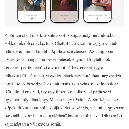
A Siri emellett önálló alkalmazást is kap, amely működésében
sokkal inkább emlékeztet a ChatGPT, a Gemini vagy a Claude
felületére, mint a korábbi Apple-asszisztensre. Az új appban
szöveges és hangalapú beszélgetések egyaránt folytathatók, a
rendszer pedig megőrzi a korábbi párbeszédeket, így a
felhasználók bármikor visszatérhetnek egy korábban megkezdett
témához. A beszélgetések automatikusan szinkronizálódnak az
iCloudon keresztül, így egy iPhone-on elkezdett párbeszéd
ugyanott folytatható egy Macen vagy iPaden. A Siri képes lesz
képek, dokumentumok és fájlok elemzésére is, valamint egyszerre
használhatja az interneten elérhető információkat és a felhasználó
saját adatait a válaszadás során.