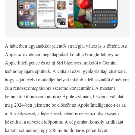
A háttérben ugyanakkor jelentős stratégiai változás is történt. Az
Apple az év elején megállapodást kötött a Google-lel, így az
Apple Intelligence és az új Siri bizonyos funkciói a Gemini
technológiájára épülnek. A vállalat ezzel gyakorlatilag elismerte,
hogy saját nyelvi modelljei helyett inkább a felhasználói élményre
és a rendszerintegrációra szeretne koncentrálni. A mostani
bemutató különösen fontos az Apple számára, hiszen a vállalat
még 2024-ben jelentette be először az Apple Intelligence-t és az
új Siri érkezését, a fejlesztések jelentős része azonban sosem
készült el a tervezett időpontra. A cég emiatt komoly kritikákat
kapott, sőt nemrég egy 250 millió dolláros peren kívüli