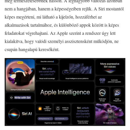
még természetesebbnek hasson. A legnagyobb változás azonban
nem a hangjában, hanem a képességeiben rejlik. A Siri mostantól
képes megérteni, mi látható a kijelzőn, hozzáférhet az
alkalmazások tartalmához, és különböző appok között is képes
feladatokat végrehajtani. Az Apple szerint a rendszer úgy lett
kialakítva, hogy valódi személyi asszisztensként működjön, ne
csupán hangalapú keresőként.