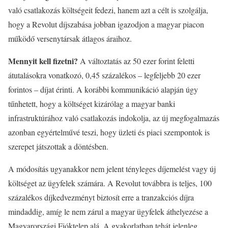
való csatlakozás költségeit fedezi, hanem azt a célt is szolgálja,
hogy a Revolut díjszabása jobban igazodjon a magyar piacon
működő versenytársak átlagos áraihoz.
Mennyit kell fizetni?
A változtatás az 50 ezer forint feletti
átutalásokra vonatkozó, 0,45 százalékos – legfeljebb 20 ezer
forintos – díjat érinti. A korábbi kommunikáció alapján úgy
tűnhetett, hogy a költséget kizárólag a magyar banki
infrastruktúrához való csatlakozás indokolja, az új megfogalmazás
azonban egyértelművé teszi, hogy üzleti és piaci szempontok is
szerepet játszottak a döntésben.
A módosítás ugyanakkor nem jelent tényleges díjemelést vagy új
költséget az ügyfelek számára. A Revolut továbbra is teljes, 100
százalékos díjkedvezményt biztosít erre a tranzakciós díjra
mindaddig, amíg le nem zárul a magyar ügyfelek áthelyezése a
Magyarországi Fióktelep alá. A gyakorlatban tehát jelenleg