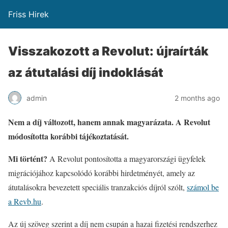
Friss Hirek
Visszakozott a Revolut: újraírták
az átutalási díj indoklását
admin
2 months ago
Nem a díj változott, hanem annak magyarázata. A Revolut
módosította korábbi tájékoztatását.
Mi történt?
A Revolut pontosította a magyarországi ügyfelek
migrációjához kapcsolódó korábbi hirdetményét, amely az
átutalásokra bevezetett speciális tranzakciós díjról szólt,
számol be
a Revb.hu
.
Az új szöveg szerint a díj nem csupán a hazai fizetési rendszerhez