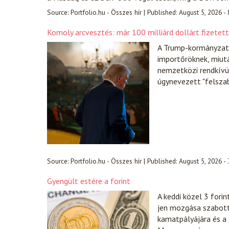
Source:
Portfolio.hu - Összes hír
|
Published:
August 5, 2026 -
Komoly arcvesztés: már 100 milliárd dollárt fizetet
A Trump-kormányzat e
importőröknek, miut
nemzetközi rendkívül
úgynevezett "felsza
Source:
Portfolio.hu - Összes hír
|
Published:
August 5, 2026 -
Gyengült estére a forint
A keddi közel 3 fori
jen mozgása szabott 
kamatpályájára és a