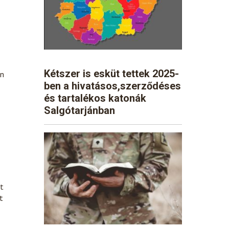
Kétszer is esküt tettek 2025-
en
ben a hivatásos,szerződéses
és tartalékos katonák
Salgótarjánban
et
t