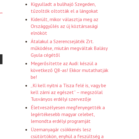
Kigyulladt a bulihajó Szegeden,
tűzoltók oltották el a lángokat
on
Kiderült, mikor választja meg az
Országgyűlés az új köztársasági
elnököt
Átalakul a Szerencsejáték Zrt.
működése, miután megváltak Balásy
Gyula cégétől
Megerősítette az Audi: készül a
következő Q8-as! Ekkor mutathatják
be!
„Ki kell nyitni a Tisza felé is, vagy be
kell zárni az egészet” – megszólal
Tusványos erdélyi szervezője
Életveszélyesen megfenyegették a
legértékesebb magyar celebet,
lemondta erdélyi programját
Üzemanyagár csökkenés lesz
csütörtökön, enyhül a feszültség a