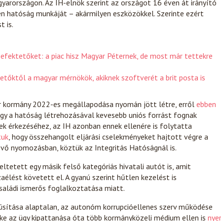
gyarországon. Az IH-elnök szerint az országot 16 éven át irányító
en hatóság munkáját – akármilyen eszközökkel. Szerinte ezért
t is.
fektetőket: a piac hisz Magyar Péternek, de most már tettekre
etőktől a magyar mérnökök, akiknek szoftverét a brit posta is
r kormány 2022-es megállapodása nyomán jött létre, erről
ebben
ogy a hatóság létrehozásával kevesebb uniós forrást fognak
ek érkezéséhez, az IH azonban ennek ellenére is folytatta
tuk
, hogy összehangolt eljárási cselekményeket hajtott végre a
ő nyomozásban, köztük az Integritás Hatóságnál is.
eltetett egy másik felső kategóriás hivatali autót is, amit
aélést követett el. A gyanú szerint hűtlen kezelést is
saládi ismerős foglalkoztatása miatt.
núsítása alaptalan, az autonóm korrupcióellenes szerv működése
öke az ügy kipattanása óta több kormányközeli médium ellen is
nye