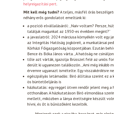
helyreigazítási pert
.
Mit kell még tudni?
A teljes, másfél órás beszélge
néhány erős gondolatot emeltünk ki:
a pozíció elvállalásáról: „Naiv voltam? Persze, hü
találjuk magunkat az 1950-es években megint?”
a javaslatról: 2024 márciusa környékén volt egy j
az Integritás Hatóság jogköreit, a munkatársai pe
Kórházi Főigazgatóság központjában. Ezután behívt
Bence és Bóka János várta. „A hatóság ne csináljon
tőle azt várták, igazolja Brüsszel felé az uniós 
derült ki ugyanezen találkozón. „Ami még inkább m
érvemre ugyanazt ismételte. Egy visszakérdésre nem
egészpályás letámadás: Biró állítása szerint ez a
ös büntetőeljárás is
házkutatás: egy reggel ötven rendőr jelent meg a 
otthonában. A házkutatáson Biró elmondása szerint
mellett, miközben a lánya érettségire készült vol
hívni, és őt is bűnözőként kezelték.
„Menjenek ezek a picsába, bocsánat, már elnéz