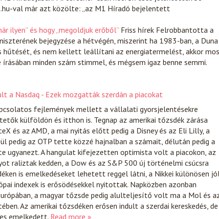
s.hu-val már azt közölte: „az M1 Híradó bejelentett
már ilyen” és hogy „megoldjuk erőből”
Friss hírek
Felrobbantotta a
iszterének bejegyzése a hétvégén, miszerint ha 1983-ban, a Duna
 hűtését, és nem kellett leállítani az energiatermelést, akkor mo
nce írásában minden szám stimmel, és mégsem igaz benne semmi.
dult a Nasdaq - Ezek mozgatták szerdán a piacokat
apcsolatos fejlemények mellett a vállalati gyorsjelentésekre
tetők külföldön és itthon is. Tegnap az amerikai tőzsdék zárása
eX és az AMD, a mai nyitás előtt pedig a Disney és az Eli Lilly, a
zül pedig az OTP tette közzé hajnalban a számait, délután pedig a
 ugyanezt. A hangulat kifejezetten optimista volt a piacokon, az
yot raliztak kedden, a Dow és az S&P 500 új történelmi csúcsra
déken is emelkedéseket lehetett reggel látni, a Nikkei különösen jó
rópai indexek is erősödésekkel nyitottak. Napközben azonban
urópában, a magyar tőzsde pedig alulteljesítő volt ma a Mol és a
ben. Az amerikai tőzsdéken erősen indult a szerdai kereskedés, de
nes emelkedett.
Read more »