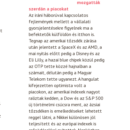
mozgatták
szerdán a piacokat
Az iráni háborúval kapcsolatos
fejlemények mellett a vállalati
gyorsjelentésekre figyelnek ma a
st
befektetők külföldön és itthon is.
Tegnap az amerikai tőzsdék zárása
után jelentett a SpaceX és az AMD, a
mai nyitás előtt pedig a Disney és az
Eli Lilly, a hazai blue chipek közül pedig
az OTP tette közzé hajnalban a
számait, délután pedig a Magyar
Telekom tette ugyanezt. A hangulat
kifejezetten optimista volt a
piacokon, az amerikai indexek nagyot
raliztak kedden, a Dow és az S&P 500
l
új történelmi csúcsra ment, az ázsiai
tőzsdéken is emelkedéseket lehetett
z
reggel látni, a Nikkei különösen jól
teljesített és az európai indexek is
erősödésekkel nyitottak. Napközben