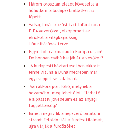
Három oroszlán életét követelte a
hőhullám, a budapesti állatkert is
lépett
Válságtanácskozást tart Infantino a
FIFA vezetőivel, elsöpörheti az
elnököt a világbajnokság
kiárusításának terve
Egyre több a kínai autó Európa útjain!
De honnan csábíthatják át a vevőket?
„A budapesti háztartásokban akkor is
lenne víz, ha a Duna medrében már
egy cseppet se találnánk”
„Van akkora portfólió, melynek a
hozamából meg lehet élni.” Elérhető-
e a passzív jövedelem és az anyagi
függetlenség?
Ismét megnyílik a népszerű balatoni
strand: feloldották a fürdési tilalmat,
újra várják a fürdőzőket