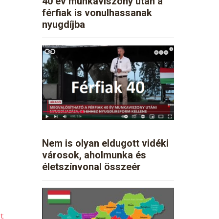
40 év munkaviszony után a
férfiak is vonulhassanak
nyugdíjba
Nem is olyan eldugott vidéki
városok, aholmunka és
életszínvonal összeér
rt