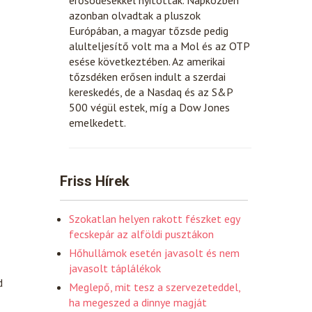
azonban olvadtak a pluszok
Európában, a magyar tőzsde pedig
alulteljesítő volt ma a Mol és az OTP
esése következtében. Az amerikai
tőzsdéken erősen indult a szerdai
kereskedés, de a Nasdaq és az S&P
500 végül estek, míg a Dow Jones
emelkedett.
Friss Hírek
Szokatlan helyen rakott fészket egy
fecskepár az alföldi pusztákon
Hőhullámok esetén javasolt és nem
javasolt táplálékok
d
Meglepő, mit tesz a szervezeteddel,
ha megeszed a dinnye magját