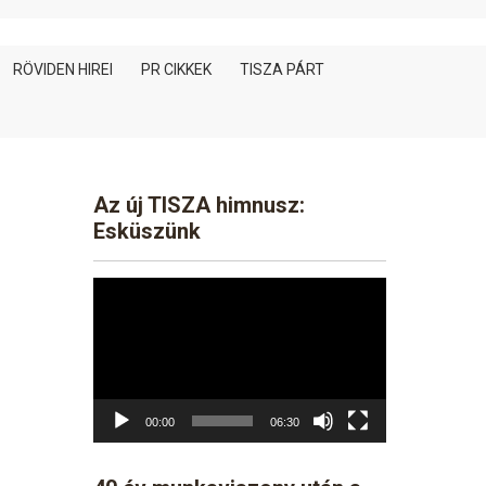
RÖVIDEN HIREI
PR CIKKEK
TISZA PÁRT
Az új TISZA himnusz:
Esküszünk
Video
Player
00:00
06:30