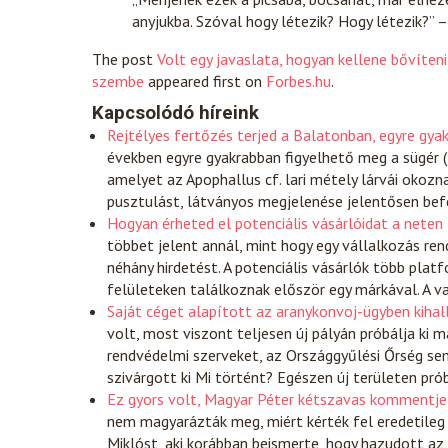
anyjukba. Szóval hogy létezik? Hogy létezik?” 
The post
Volt egy javaslata, hogyan kellene bővíteni
szembe
appeared first on
Forbes.hu
.
Kapcsolódó híreink
Rejtélyes fertőzés terjed a Balatonban, egyre gya
években egyre gyakrabban figyelhető meg a sügér (P
amelyet az Apophallus cf. lari métely lárvái okozn
pusztulást, látványos megjelenése jelentősen befo
Hogyan érheted el potenciális vásárlóidat a neten
többet jelent annál, mint hogy egy vállalkozás ren
néhány hirdetést. A potenciális vásárlók több plat
felületeken találkoznak először egy márkával. A v
Saját céget alapított az aranykonvoj-ügyben kiha
volt, most viszont teljesen új pályán próbálja ki
rendvédelmi szerveket, az Országgyűlési Őrség se
szivárgott ki Mi történt? Egészen új területen pró
Ez gyors volt, Magyar Péter kétszavas kommentje
nem magyarázták meg, miért kérték fel eredetileg
Miklóst, aki korábban beismerte, hogy hazudott az