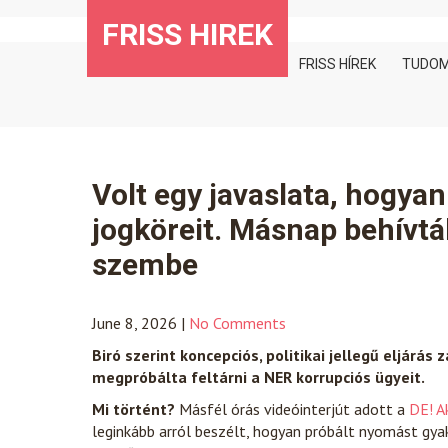
Skip
FRISS HIREK
to
content
FRISS HÍREK
TUDO
Volt egy javaslata, hogyan
jogköreit. Másnap behívták
szembe
June 8, 2026
|
No Comments
Biró szerint koncepciós, politikai jellegű eljárás
megpróbálta feltárni a NER korrupciós ügyeit.
Mi történt?
Másfél órás videóinterjút adott a
DE! A
leginkább arról beszélt, hogyan próbált nyomást gyak