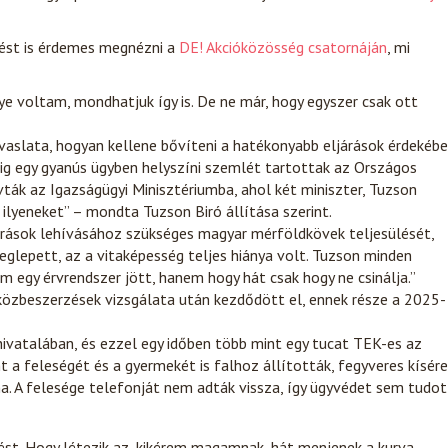
tést is érdemes megnézni a
DE! Akcióközösség csatornáján
, mi
lye voltam, mondhatjuk így is. De ne már, hogy egyszer csak ott
avaslata, hogyan kellene bővíteni a hatékonyabb eljárások érdekéb
dig egy gyanús ügyben helyszíni szemlét tartottak az Országos
ák az Igazságügyi Minisztériumba, ahol két miniszter, Tuzson
 ilyeneket” – mondta Tuzson Biró állítása szerint.
források lehívásához szükséges magyar mérföldkövek teljesülését,
eglepett, az a vitaképesség teljes hiánya volt. Tuzson minden
 egy érvrendszer jött, hanem hogy hát csak hogy ne csinálja.”
 közbeszerzések vizsgálata után kezdődött el, ennek része a 2025-
hivatalában, és ezzel egy időben több mint egy tucat TEK-es az
 a feleségét és a gyermekét is falhoz állították, fegyveres kísér
na. A felesége telefonját nem adták vissza, így ügyvédet sem tudot
ést. Hogy létezik az, kikérem magamnak, hát menjenek a kurva