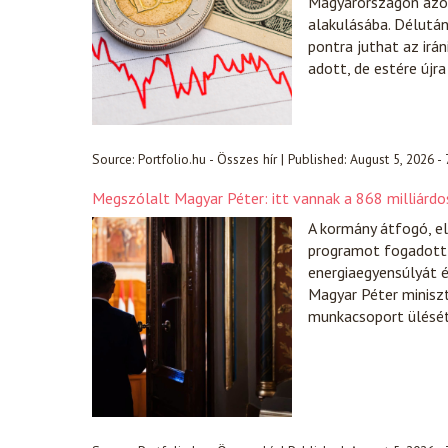
Magyarországon azonb
alakulásába. Délután
pontra juthat az irá
adott, de estére újr
Source:
Portfolio.hu - Összes hír
|
Published:
August 5, 2026 -
Megszólalt Magyar Péter: itt vannak a 868 milliárdos
A kormány átfogó, el
programot fogadott e
energiaegyensúlyát é
Magyar Péter minisz
munkacsoport ülésé