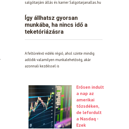
salgótarjáni állás és karrier Salgotarjanallas.hu
Így állhatsz gyorsan
munkába, ha nincs idő a
teketóriázásra
A feltörekvő vidéki régió, ahol szinte mindig
…
adódik valamilyen munkalehetőség, akár
azonnali kezdéssel is
Erősen indult
a nap az
amerikai
tőzsdéken,
de lefordult
a Nasdaq -
Ezek