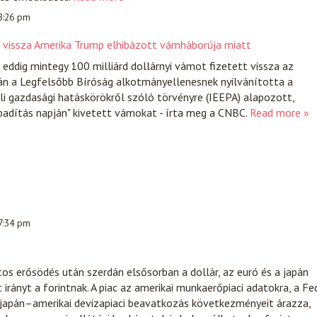
 8:26 pm
t vissza Amerika Trump elhibázott vámháborúja miatt
ddig mintegy 100 milliárd dollárnyi vámot fizetett vissza az
án a Legfelsőbb Bíróság alkotmányellenesnek nyilvánította a
i gazdasági hatáskörökről szóló törvényre (IEEPA) alapozott,
badítás napján" kivetett vámokat - írta meg a CNBC.
Read more »
 7:34 pm
ntos erősödés után szerdán elsősorban a dollár, az euró és a japán
irányt a forintnak. A piac az amerikai munkaerőpiaci adatokra, a Fe
 japán–amerikai devizapiaci beavatkozás következményeit árazza,