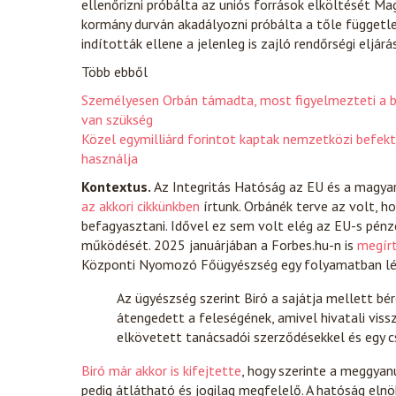
ellenőrizni próbálta az uniós források elköltését Ma
kormány durván akadályozni próbálta a tőle függetl
indították ellene a jelenleg is zajló rendőrségi eljárás
Több ebből
Személyesen Orbán támadta, most figyelmezteti a be
van szükség
Közel egymilliárd forintot kaptak nemzetközi befekt
használja
Kontextus.
Az Integritás Hatóság az EU és a magya
az akkori cikkünkben
írtunk. Orbánék terve az volt, h
befagyasztani. Idővel ez sem volt elég az EU-s pénz
működését. 2025 januárjában a Forbes.hu-n is
megír
Központi Nyomozó Főügyészség egy folyamatban lév
Az ügyészség szerint Biró a sajátja mellett bér
átengedett a feleségének, amivel hivatali vissz
elkövetett tanácsadói szerződésekkel és egy c
Biró már akkor is kifejtette
, hogy szerinte a meggya
pedig átlátható és jogilag megfelelő. A hatóság eln