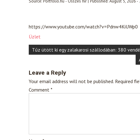
Source:
Portfolio.hu - Összes hír
|
Published:
August 5, 2026 -
https://www.youtube.com/watch?v=Pdnw4KiUWp0
Üzlet
Post
Tűz ütött ki egy zalakarosi szállodában: 380 vendé
navigation
Leave a Reply
Your email address will not be published.
Required fi
Comment
*