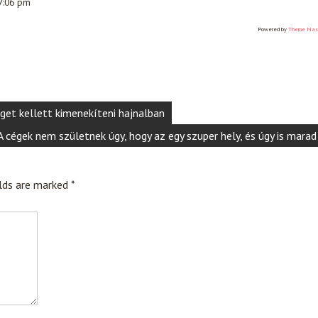
 7:06 pm
Powered by
Theme Mas
get kellett kimenekíteni hajnalban
A cégek nem születnek úgy, hogy az egy szuper hely, és úgy is marad
elds are marked
*