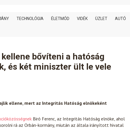
MÁNY
TECHNOLÓGIA
ÉLETMÓD
VIDÉK
ÜZLET
AUTÓ
 kellene bővíteni a hatóság
, és két miniszter ült le vele
 zajlik ellene, mert az Integritás Hatóság elnökeként
kcióközösségnek
Biró Ferenc, az Integritás Hatóság elnöke, ahol
orolni rá az Orbán-kormány, miután az általa irányított hivatal