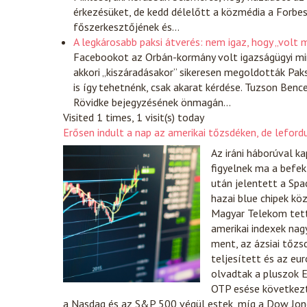
érkezésüket, de kedd délelőtt a közmédia a Forbe
főszerkesztőjének és…
A legkárosabb paksi átverés: nem igaz, hogy „volt 
Facebookot az Orbán-kormány volt igazságügyi min
akkori „kiszáradásakor” sikeresen megoldották Paks
is így tehetnénk, csak akarat kérdése. Tuzson Be
Rövidke bejegyzésének önmagán…
Visited 1 times, 1 visit(s) today
Erősen indult a nap az amerikai tőzsdéken, de lefor
Az iráni háborúval k
figyelnek ma a befek
után jelentett a Spac
hazai blue chipek kö
Magyar Telekom tette
amerikai indexek nag
ment, az ázsiai tőzs
teljesített és az eu
olvadtak a pluszok E
OTP esése következté
a Nasdaq és az S&P 500 végül estek, míg a Dow Jo