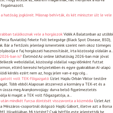
– fogalmazott.
 a hatóság jogköreit. Másnap behívták, és két miniszter ült le vele
krabban találkoznak vele a horgászok
Vidék
A Balatonban az utóbbi
erca fluviatilis) fekete folt betegsége (Black Spot Disease, BSD),
ak. Bár a fertőzés jelenlegi ismereteink szerint nem okoz tömeges
lyásolja e faj horgászati hasznosítását, írta közösségi oldalán a
 2026-ban is?
Életmód
Az online láthatóság 2026-ban már jóval
delkezik weboldallal, közösségi oldallal vagy időnként futtat
formon, eltérő keresési helyzetekben és egyre gyakrabban AI-alapú
alódi kérdés ezért nem az, hogy jelen van-e egy cég…
llgatott volt TEK-főigazgató
Üzlet
Hajdu Orbán Viktor testőre
 magát. Több ebből Alaposan átszervezi a kormány a TEK-et és a
m ússza meg Aranykonvojügy: durva belső figyelmeztetés
bálja ki magát a TEK volt főigazgatója, a…
 után mindkét furcsa döntését visszavonta a közmédia
Üzlet
Azt
 a Mészáros-csoportnál dolgozó Hajdú Gábort, illetve azt a Borsa
 M1 Híradójában. Mi történt? Csak hétfőn este jelentették be