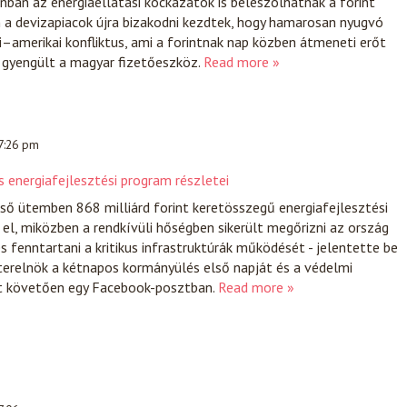
an az energiaellátási kockázatok is beleszólhatnak a forint
 a devizapiacok újra bizakodni kezdtek, hogy hamarosan nyugvó
ni–amerikai konfliktus, ami a forintnak nap közben átmeneti erőt
a gyengült a magyar fizetőeszköz.
Read more »
 7:26 pm
 energiafejlesztési program részletei
ső ütemben 868 milliárd forint keretösszegű energiafejlesztési
l, miközben a rendkívüli hőségben sikerült megőrizni az ország
s fenntartani a kritikus infrastruktúrák működését - jelentette be
terelnök a kétnapos kormányülés első napját és a védelmi
t követően egy Facebook-posztban.
Read more »