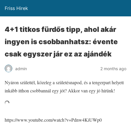
Friss Hirek
4+1 titkos fürdős tipp, ahol akár
ingyen is csobbanhatsz: évente
csak egyszer jár ez az ajándék
admin
2 months ago
Nyáron születtél, közeleg a születésnapod, és a tengerpart helyett
inkább itthon csobbannál egy jót? Akkor van egy jó hírünk!
https://www.youtube.com/watch?v=Pdnw4KiUWp0