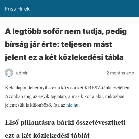
Friss Hirek
A legtöbb sofőr nem tudja, pedig
bírság jár érte: teljesen mást
jelent ez a két közlekedési tábla
admin
2 months ago
Kék alapon fehér nyíl – ez a közös a két KRESZ-tábla esetében.
Azonban míg az egyik téglalap, a másik kör alakú, miközben
jelentésük is különböző, írta az
nlc.hu
.
Első pillantásra bárki összetévesztheti
ezt a két közlekedési táblát