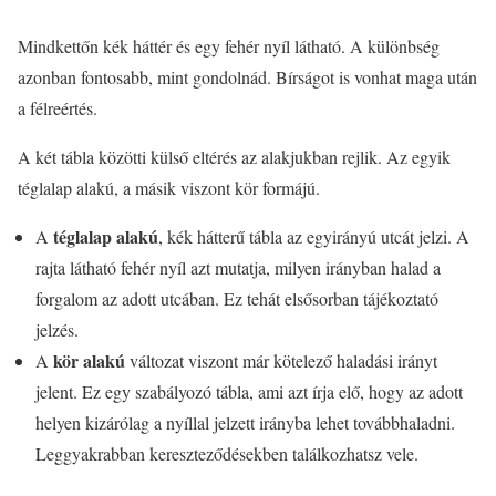
Mindkettőn kék háttér és egy fehér nyíl látható. A különbség
azonban fontosabb, mint gondolnád. Bírságot is vonhat maga után
a félreértés.
A két tábla közötti külső eltérés az alakjukban rejlik. Az egyik
téglalap alakú, a másik viszont kör formájú.
téglalap alakú
A
, kék hátterű tábla az egyirányú utcát jelzi. A
rajta látható fehér nyíl azt mutatja, milyen irányban halad a
forgalom az adott utcában. Ez tehát elsősorban tájékoztató
jelzés.
kör alakú
A
változat viszont már kötelező haladási irányt
jelent. Ez egy szabályozó tábla, ami azt írja elő, hogy az adott
helyen kizárólag a nyíllal jelzett irányba lehet továbbhaladni.
Leggyakrabban kereszteződésekben találkozhatsz vele.