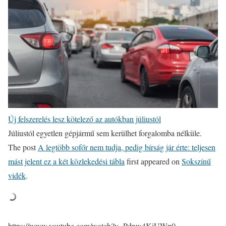
Új felszerelés lesz kötelező az autókban júliustól
Júliustól egyetlen gépjármű sem kerülhet forgalomba nélküle.
The post
A legtöbb sofőr nem tudja, pedig bírság jár érte: teljesen
mást jelent ez a két közlekedési tábla
first appeared on
Sokszínű
vidék
.
https://www.youtube.com/watch?v=Pdnw4KiUWp0