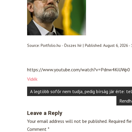
Source:
Portfolio.hu - Összes hír
|
Published:
August 6, 2026 -
https://www.youtube.com/watch?v=Pdnw4KiUWp0
Vidék
Post
A legtöbb sofőr nem tudja, pedig bírság jár érte: te
navigation
Rendh
Leave a Reply
Your email address will not be published.
Required fi
Comment
*