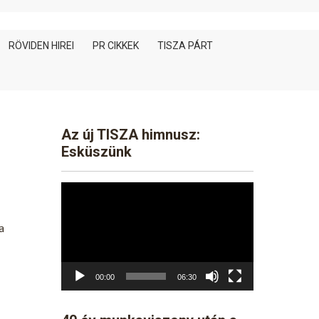
RÖVIDEN HIREI
PR CIKKEK
TISZA PÁRT
Az új TISZA himnusz:
Esküszünk
Video
Player
a
00:00
06:30