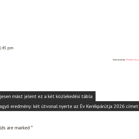
 1:45 pm
Powered by
Theme Mas
ljesen mást jelent ez a két közlekedési tábla
agyó eredmény: két útvonal nyerte az Év Kerékpárútja 2026 címet
elds are marked
*