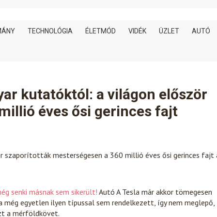
MÁNY
TECHNOLÓGIA
ÉLETMÓD
VIDÉK
ÜZLET
AUTÓ
ar kutatóktól: a világon először
millió éves ősi gerinces fajt
r szaporították mesterségesen a 360 millió éves ősi gerinces fajt 
még senki másnak sem sikerült!
Autó
A Tesla már akkor tömegesen
a még egyetlen ilyen típussal sem rendelkezett, így nem meglepő,
zt a mérföldkövet.