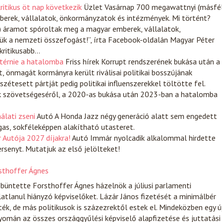
ritikus öt nap következik
Üzlet
Vasárnap 700 megawattnyi (másfé
berek, vállalatok, önkormányzatok és intézmények. Mi történt?
) áramot spóroltak meg a magyar emberek, vállalatok,
k a nemzeti összefogást!”, írta Facebook-oldalán Magyar Péter
kritikusabb…
atérnie a hatalomba
Friss hírek
Korrupt rendszerének bukása után a
, önmagát kormányra került riválisai politikai bosszújának
szétesett pártját pedig politikai influenszerekkel töltötte fel.
k szövetségeséről, a 2020-as bukása után 2023-ban a hatalomba
álati zseni
Autó
A Honda Jazz négy generáció alatt sem engedett
gas, sokféleképpen alakítható utasteret.
r Autója 2027 díjakra!
Autó
Immár nyolcadik alkalommal hirdette
senyt. Mutatjuk az első jelölteket!
sthoffer Ágnes
büntette Forsthoffer Ágnes házelnök a júliusi parlamenti
atlanul hiányzó képviselőket. Lázár János fizetését a minimálbér
ték, de más politikusok is százezrektől estek el. Mindeközben egy ú
omán az összes országgyűlési képviselő alapfizetése és juttatási