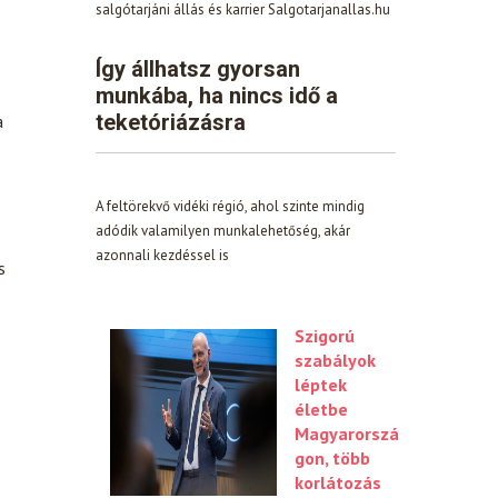
salgótarjáni állás és karrier Salgotarjanallas.hu
Így állhatsz gyorsan
munkába, ha nincs idő a
teketóriázásra
a
A feltörekvő vidéki régió, ahol szinte mindig
adódik valamilyen munkalehetőség, akár
azonnali kezdéssel is
s
Szigorú
szabályok
léptek
életbe
Magyarorszá
gon, több
korlátozás