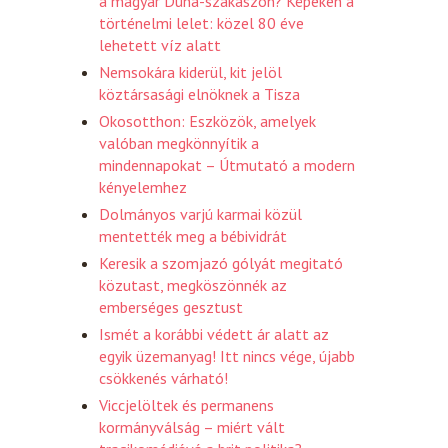
a magyar Duna-szakaszon? Képeken a
történelmi lelet: közel 80 éve
lehetett víz alatt
Nemsokára kiderül, kit jelöl
köztársasági elnöknek a Tisza
Okosotthon: Eszközök, amelyek
valóban megkönnyítik a
mindennapokat – Útmutató a modern
kényelemhez
Dolmányos varjú karmai közül
mentették meg a bébividrát
Keresik a szomjazó gólyát megitató
közutast, megköszönnék az
emberséges gesztust
Ismét a korábbi védett ár alatt az
egyik üzemanyag! Itt nincs vége, újabb
csökkenés várható!
Viccjelöltek és permanens
kormányválság – miért vált