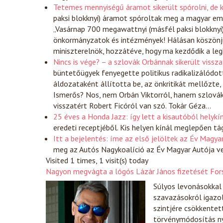
Tetemes mennyiségű áramot sikerült spórolni, de k
paksi blokknyi) áramot spóroltak meg a magyar em
„Vasárnap 700 megawattnyi (másfél paksi blokknyi
önkormányzatok és intézmények! Hálásan köszönjü
miniszterelnök, hozzátéve, hogy ma kezdődik a leg
Nincs is vége? – a szlovák Orbánnak sikerült vissz
büntetőügyek fenyegette politikus radikalizálódott
áldozataként állította be, az önkritikát mellőzte, 
Ismerős? Nos, nem Orbán Viktorról, hanem szlová
visszatért Robert Ficóról van szó. Tokár Géza…
25 éves a Honda Jazz: így lett a kisautóból helykín
eredeti receptjéből. Kis helyen kínál meglepően tá
Itt a bejelentés: íme az első jelöltek az Év Magya
meg az Autós Nagykoalíció az Év Magyar Autója ver
Visited 1 times, 1 visit(s) today
Nagyon megvágta a lógós Lázár János fizetését For
Súlyos levonásokkal 
szavazásokról igazol
szintjére csökkentet
törvénymódosítás ny