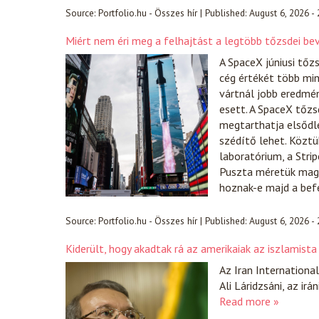
Source:
Portfolio.hu - Összes hír
|
Published:
August 6, 2026 -
Miért nem éri meg a felhajtást a legtöbb tőzsdei be
A SpaceX júniusi tőz
cég értékét több min
vártnál jobb eredmén
esett. A SpaceX tőzs
megtarthatja elsődle
szédítő lehet. Köztü
laboratórium, a Stri
Puszta méretük magár
hoznak-e majd a bef
Source:
Portfolio.hu - Összes hír
|
Published:
August 6, 2026 -
Kiderült, hogy akadtak rá az amerikaiak az iszlamist
Az Iran International
Ali Láridzsáni, az i
Read more »