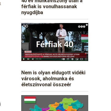
40 év munkaviszony után a
l
férfiak is vonulhassanak
nyugdíjba
Nem is olyan eldugott vidéki
városok, aholmunka és
életszínvonal összeér
j