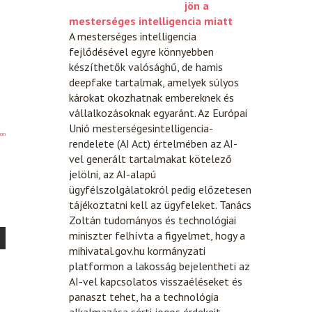
jön a
mesterséges intelligencia miatt
A mesterséges intelligencia
fejlődésével egyre könnyebben
készíthetők valósághű, de hamis
deepfake tartalmak, amelyek súlyos
károkat okozhatnak embereknek és
vállalkozásoknak egyaránt. Az Európai
Unió mesterségesintelligencia-
on
rendelete (AI Act) értelmében az AI-
vel generált tartalmakat kötelező
jelölni, az AI-alapú
ügyfélszolgálatokról pedig előzetesen
tájékoztatni kell az ügyfeleket. Tanács
Zoltán tudományos és technológiai
miniszter felhívta a figyelmet, hogy a
mihivatal.gov.hu kormányzati
platformon a lakosság bejelentheti az
AI-vel kapcsolatos visszaéléseket és
panaszt tehet, ha a technológia
alkalmazása sérti jogos érdekeit.