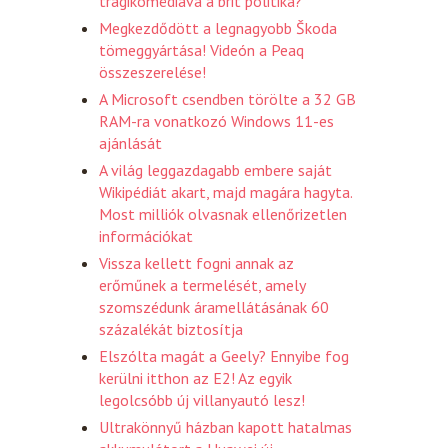
tragikomédiává a brit politika?
Megkezdődött a legnagyobb Škoda
tömeggyártása! Videón a Peaq
összeszerelése!
A Microsoft csendben törölte a 32 GB
RAM-ra vonatkozó Windows 11-es
ajánlását
A világ leggazdagabb embere saját
Wikipédiát akart, majd magára hagyta.
Most milliók olvasnak ellenőrizetlen
információkat
Vissza kellett fogni annak az
erőműnek a termelését, amely
szomszédunk áramellátásának 60
százalékát biztosítja
Elszólta magát a Geely? Ennyibe fog
kerülni itthon az E2! Az egyik
legolcsóbb új villanyautó lesz!
Ultrakönnyű házban kapott hatalmas