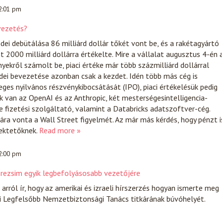
 2:01 pm
vezetés?
sdei debütálása 86 milliárd dollár tőkét vont be, és a rakétagyártó
t 2000 milliárd dollárra értékelte. Mire a vállalat augusztus 4-én 
yekről számolt be, piaci értéke már több százmilliárd dollárral
dei bevezetése azonban csak a kezdet. Idén több más cég is
ges nyilvános részvénykibocsátását (IPO), piaci értékelésük pedig
k van az OpenAI és az Anthropic, két mesterségesintelligencia-
pe fizetési szolgáltató, valamint a Databricks adatszoftver-cég.
a vonta a Wall Street figyelmét. Az már más kérdés, hogy pénzt i
ektetőknek.
Read more »
 2:00 pm
a rezsim egyik legbefolyásosabb vezetőjére
 arról ír, hogy az amerikai és izraeli hírszerzés hogyan ismerte meg
ráni Legfelsőbb Nemzetbiztonsági Tanács titkárának búvóhelyét.