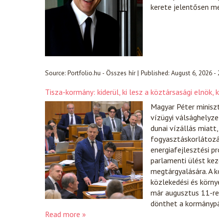
kerete jelentősen m
Source:
Portfolio.hu - Összes hír
|
Published:
August 6, 2026 -
Tisza-kormány: kiderül, ki lesz a köztársasági elnök,
Magyar Péter miniszt
vízügyi válsághelyze
dunai vízállás miat
fogyasztáskorlátozás
energiafejlesztési p
parlamenti ülést ke
megtárgyalására. A 
közlekedési és körny
már augusztus 11-re
dönthet a kormánypárt
Read more »