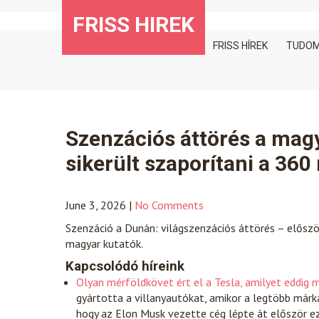
Skip
FRISS HIREK
to
content
FRISS HÍREK
TUDO
Szenzációs áttörés a magy
sikerült szaporítani a 360 
June 3, 2026
|
No Comments
Szenzáció a Dunán: világszenzációs áttörés – előszö
magyar kutatók.
Kapcsolódó híreink
Olyan mérföldkövet ért el a Tesla, amilyet eddig 
gyártotta a villanyautókat, amikor a legtöbb márk
hogy az Elon Musk vezette cég lépte át először e