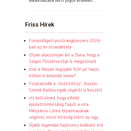
Friss Hírek
Fonyódligeti pisztrángkonzerv 2026-
ban az év strandétele
Olyan alacsonyan áll a Duna, hogy a
Sziget főszervezője is megszólalt
Íme a Nissan legújabb SUV-ja! Vajon
itthon is kelendő lenne?
Folytatódik a „tisztítótűz”, Ruszin-
Szendi Balásy egyik cégéről is beszélt
Itt kell élned, hogy elhidd:
épületrombolásig fajult a vita
Mészáros Lőrinc bizalmasának
cégével, most bíróság előtt az ügy
Újabb legendás hajóroncs bukkant elő