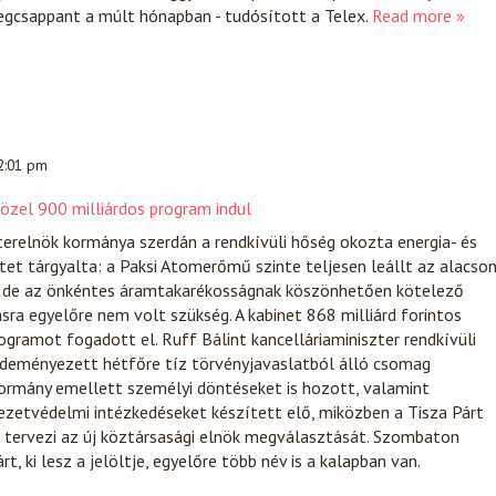
egcsappant a múlt hónapban - tudósított a Telex.
Read more »
 2:01 pm
 közel 900 milliárdos program indul
erelnök kormánya szerdán a rendkívüli hőség okozta energia- és
tet tárgyalta: a Paksi Atomerőmű szinte teljesen leállt az alacso
t, de az önkéntes áramtakarékosságnak köszönhetően kötelező
ra egyelőre nem volt szükség. A kabinet 868 milliárd forintos
rogramot fogadott el. Ruff Bálint kancelláriaminiszter rendkívüli
zdeményezett hétfőre tíz törvényjavaslatból álló csomag
kormány emellett személyi döntéseket is hozott, valamint
ezetvédelmi intézkedéseket készített elő, miközben a Tisza Párt
 tervezi az új köztársasági elnök megválasztását. Szombaton
, ki lesz a jelöltje, egyelőre több név is a kalapban van.