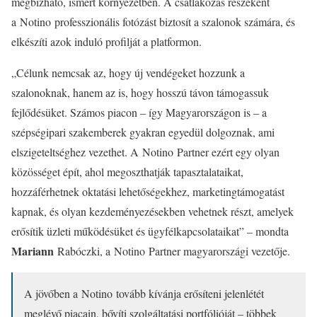
megbízható, ismert környezetben. A csatlakozás részeként
a Notino professzionális fotózást biztosít a szalonok számára, és
elkészíti azok induló profilját a platformon.
„Célunk nemcsak az, hogy új vendégeket hozzunk a
szalonoknak, hanem az is, hogy hosszú távon támogassuk
fejlődésüket. Számos piacon – így Magyarországon is – a
szépségipari szakemberek gyakran egyedül dolgoznak, ami
elszigeteltséghez vezethet. A Notino Partner ezért egy olyan
közösséget épít, ahol megoszthatják tapasztalataikat,
hozzáférhetnek oktatási lehetőségekhez, marketingtámogatást
kapnak, és olyan kezdeményezésekben vehetnek részt, amelyek
erősítik üzleti működésüket és ügyfélkapcsolataikat” – mondta
Mariann
Rabóczki, a Notino Partner magyarországi vezetője.
A jövőben a
Notino
tovább kívánja erősíteni jelenlétét
meglévő piacain, bővíti szolgáltatási portfólióját – többek