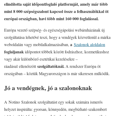
elindította saját időpontfoglaló platformját, amely már több
mint 8 000 szépségszalont kapcsol össze a felhasználókkal öt
európai országban, havi több mint 160 000 foglalással.
Európa vezető szépség- és egészségápolási webáruházának új
szolgáltatása lehetővé teszi, hogy a vendégek közvetlenül a márka
a
weboldalán vagy mobilalkalmazásában,
Szalonok aloldalon
foglaljanak
időpontot többek között fodrászhoz, kozmetikushoz
vagy akár különböző esztétikai kezelésekre –
szolgáltatóknál.
ráadásul
ellenőrzött
A rendszer Európa öt
országában – köztük Magyarországon is már sikeresen működik.
Jó a vendégnek, jó a szalonoknak
A Notino Szalonok szolgáltatást egy sokak számára ismerős
helyzet inspirálta: gyorsan, könnyedén, megbízható szakembert