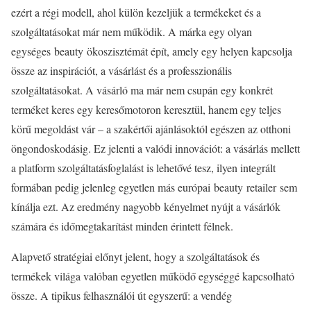
ezért a régi modell, ahol külön kezeljük a termékeket és a
szolgáltatásokat már nem működik. A márka egy olyan
egységes beauty ökoszisztémát épít, amely egy helyen kapcsolja
össze az inspirációt, a vásárlást és a professzionális
szolgáltatásokat. A vásárló ma már nem csupán egy konkrét
terméket keres egy keresőmotoron keresztül, hanem egy teljes
körű megoldást vár – a szakértői ajánlásoktól egészen az otthoni
öngondoskodásig. Ez jelenti a valódi innovációt: a vásárlás mellett
a platform szolgáltatásfoglalást is lehetővé tesz, ilyen integrált
formában pedig jelenleg egyetlen más európai beauty retailer sem
kínálja ezt. Az eredmény nagyobb kényelmet nyújt a vásárlók
számára és időmegtakarítást minden érintett félnek.
Alapvető stratégiai előnyt jelent, hogy a szolgáltatások és
termékek világa valóban egyetlen működő egységgé kapcsolható
össze. A tipikus felhasználói út egyszerű: a vendég