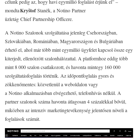
célunk pedig az, hogy havi egymillió foglalást érjünk el” –
Kryštof
mondta
Staněk, a Notino Partner
üzletág Chief Partnership Officere.
A Notino Szalonok szolgáltatása jelenleg Csehországban,
Szlovákiában, Romániában, Magyarországon és Bulgáriában
érhető el, ahol már több mint egymillió ügyfelet kapcsol össze egy
kiterjedt, ellenőrzött szalonhálózattal. A platformhoz eddig több
mint 8 000 szalon csatlakozott, és havonta mintegy 160 000
szolgáltatásfoglalás történik. Az időpontfoglalás gyors és
zökkenőmentes: közvetlenül a weboldalon vagy
a Notino alkalmazásban elvégezhető, telefonhívás nélkül. A
partner szalonok száma havonta átlagosan 4 százalékkal bővül,
miközben az intenzív marketingtevékenység jelentősen növeli a
foglalások számát.