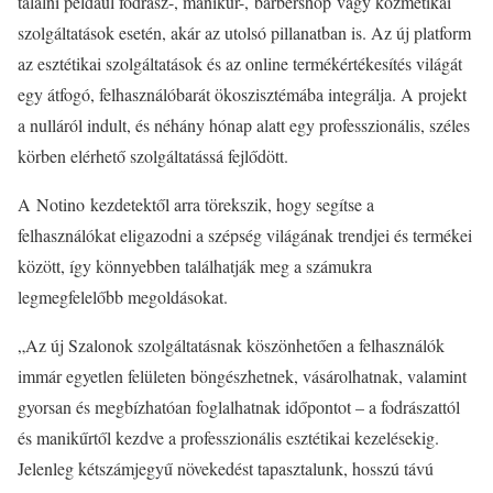
találni például fodrász-, manikűr-, barbershop vagy kozmetikai
szolgáltatások esetén, akár az utolsó pillanatban is. Az új platform
az esztétikai szolgáltatások és az online termékértékesítés világát
egy átfogó, felhasználóbarát ökoszisztémába integrálja. A projekt
a nulláról indult, és néhány hónap alatt egy professzionális, széles
körben elérhető szolgáltatássá fejlődött.
A
Notino
kezdetektől arra törekszik, hogy segítse a
felhasználókat eligazodni a szépség világának trendjei és termékei
között, így könnyebben találhatják meg a számukra
legmegfelelőbb megoldásokat.
„Az új Szalonok szolgáltatásnak köszönhetően a felhasználók
immár egyetlen felületen böngészhetnek, vásárolhatnak, valamint
gyorsan és megbízhatóan foglalhatnak időpontot – a fodrászattól
és manikűrtől kezdve a professzionális esztétikai kezelésekig.
Jelenleg kétszámjegyű növekedést tapasztalunk, hosszú távú