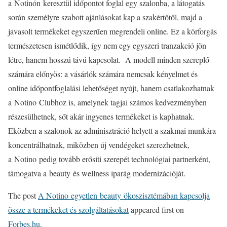
a Notinón keresztül időpontot foglal egy szalonba, a látogatás
során személyre szabott ajánlásokat kap a szakértőtől, majd a
javasolt termékeket egyszerűen megrendeli online. Ez a körforgás
természetesen ismétlődik, így nem egy egyszeri tranzakció jön
létre, hanem hosszú távú kapcsolat. A modell minden szereplő
számára előnyös: a vásárlók számára nemcsak kényelmet és
online időpontfoglalási lehetőséget nyújt, hanem csatlakozhatnak
a Notino Clubhoz is, amelynek tagjai számos kedvezményben
részesülhetnek, sőt akár ingyenes termékeket is kaphatnak.
Eközben a szalonok az adminisztráció helyett a szakmai munkára
koncentrálhatnak, miközben új vendégeket szerezhetnek,
a Notino pedig tovább erősíti szerepét technológiai partnerként,
támogatva a beauty és wellness iparág modernizációját.
The post
A Notino egyetlen beauty ökoszisztémában kapcsolja
össze a termékeket és szolgáltatásokat
appeared first on
Forbes.hu
.