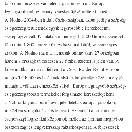
több mint húsz éve van jelen a piacon, és mára Európa
legnagyobb online beauty kereskedőjévé nőtte ki magát.
A Notino 2004-ben indult Csehországban, azóta pedig a szépség
és egészség területének egyik legerősebb e-kereskedelmi
szereplőjévé vált. Kínálatában mintegy 115 000 termék szerepel
több mint 1 800 nemzetközi és hazai márkától, versenyképes
árakon. A Notino ma már nemcsak online aktív 27 országban,
hanem 8 országban összesen 27 fizikai üzlettel is jelen van. A
közelmúltban a márka felkerült a Cross-Border Retail Europe
rangos TOP 500-as listájának első tíz helyezettje közé, amely jól
mutatja a vállalat nemzetközi súlyát. Európa legnagyobb szépség-
és egészségápolási termékeket forgalmazó kereskedőjeként
a Notino folyamatosan bővíti jelenlétét az európai piacokon,
miközben szolgáltatásait is fejleszti. Ezt erősíti a romániai és
csehországi logisztikai központok mellett az újonnan megnyitott
olaszországi és lengyelországi raktárközpont is. A fejlesztések