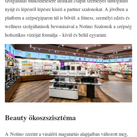
szolgáltatás működtetésére dedikált csapat személyes támogatást
nyújt és lépésről lépésre kíséri a partner szalonokat. A jövőben a
platform a szépségiparon túl is bővül: a fitness, személyi edzés és
wellness szolgáltatások bevonásával a Notino Szalonok a szépség
holisztikus vízióját formálja – kívül és belül egyaránt.
Beauty ökoszszisztéma
A Notino szerint a vásárlói magatartás alapjaiban változott meg,