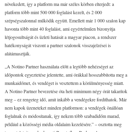
növekedett, így a platform ma már széles körben elterjedt: a
platform több mint 500 000 foglalást kezelt, és 2 000
szépségszalonnal működik együtt. Emellett már 1 000 szalon kap
havonta több mint 40 foglalást, ami egyértelműen bizonyítja
létjogosultságát és üzleti hatását a magyar piacon, a rendszer
hatékonyságát viszont a partner szalonok visszajelzései is
alátámasztják.
„A Notino Partner használata előtt a legtöbb nehézséget az
időpontok egyeztetése jelentette, ami órákkal hosszabbította meg a
munkaidőmet, és vendéget is vesztettem a körülményesség miatt.
A Notino Partner bevezetése óta heti minimum négy órát takarítok
meg – ez rengeteg idő, amit inkább a vendégekre fordíthatok. Már
nem kapok üzeneteket minden platformon: a vendégek önállóan
foglalnak és módosítanak, így nekem több szabadidőm marad,
például a közösségi média oldalaim kezelésére.” – osztotta meg