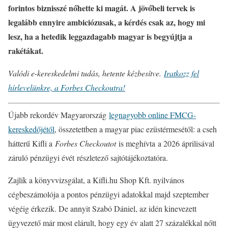
forintos biznisszé nőhette ki magát. A jövőbeli tervek is
legalább ennyire ambiciózusak, a kérdés csak az, hogy mi
lesz, ha a hetedik leggazdagabb magyar is begyújtja a
rakétákat.
Valódi e-kereskedelmi tudás, hetente kézbesítve.
Iratkozz fel
hírlevelünkre, a Forbes Checkoutra!
Újabb rekordév Magyarország
legnagyobb online FMCG-
kereskedőjétől
, összetettben a magyar piac ezüstérmesétől: a cseh
hátterű Kifli a
Forbes Checkoutot
is meghívta a 2026 áprilisával
záruló pénzügyi évét részletező sajtótájékoztatóra.
Zajlik a könyvvizsgálat, a Kifli.hu Shop Kft. nyilvános
cégbeszámolója a pontos pénzügyi adatokkal majd szeptember
végéig érkezik. De annyit Szabó Dániel, az idén kinevezett
ügyvezető már most elárult, hogy egy év alatt 27 százalékkal nőtt