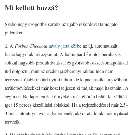
Mi kellett hozzá?
Szabó négy csoportba sorolta az újabb rekordévet támogató
pilléreket.
1.
A
Forbes Checkout
tavaly járta körbe
az új, automatizált
biatorbágyi raktárközpontot. A hatmilliárd forintos beruházás
sokkal nagyobb produktivitással és gyorsabb összecsomagolással
tud dolgozni, mint az eredeti jászberényi raktár. Idén nem
terveznek újabb raktárt nyitni itthon, de kapacitásaikat a jövőbeni
területbővítésekkel már közel teljesen ki tudják majd használni. A
cég most Budapesten és környékén másfél órán belüli kiszállítást
ígér 15 perces kiszállítási ablakkal. Ha a terjeszkedéssel már 2,5–
3 órás autóútnyi távolságba érnének, akkor átadóraktárak nyitását
tervezik.
2.
Ha már hálózatbővítés, Szabó kiemelte a győri, esztergomi,