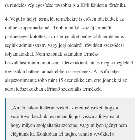
(a rendelés véglegesítése továbbra is a Kifli felületén történik).
4.
Végül a helyi, termelői termékekre is erősen ráfeküdtek az
online szupermarketnél. Több mint kétszáz új termelői
partnerséget kötöttek, az őstermelőket pedig több területen is
segítik adminisztratív vagy jogi oldalról, rövidített szerződési
folyamatokkal. Nem szabnak számukra termék-
beszállítási minimumot sem, illetve akinek nincs meg a megfelelő
logisztikai háttere, annak ebben is segítenek. A Kifli teljes
alapszortimentje több mint 15 ezer cikkelem, erre jönnek rá az
adott időszakokban elérhető szezonális termékek.
„Amiért sikerült elérni ezeket az eredményeket, hogy a
vásárlóval kezdjük, és onnan fejtjük vissza a folyamatot,
hogy milyen szolgáltatást szeretne, vagy milyen igényt nem
elégítünk ki. Konkrétan fel tudjuk venni a vevőkkel a