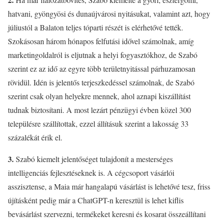
hatvani, gyöngyösi és dunaújvárosi nyitásukat, valamint azt, hogy
júliustól a Balaton teljes tóparti részét is elérhetővé tették.
Szokásosan három hónapos felfutási idővel számolnak, amíg
marketingoldalról is eljutnak a helyi fogyasztókhoz, de Szabó
szerint ez az idő az egyre több területnyitással párhuzamosan
rövidül. Idén is jelentős terjeszkedéssel számolnak, de Szabó
szerint csak olyan helyekre mennek, ahol aznapi kiszállítást
tudnak biztosítani. A most lezárt pénzügyi évben közel 300
településre szállítottak, ezzel állításuk szerint a lakosság 33
százalékát érik el.
3.
Szabó kiemelt jelentőséget tulajdonít a mesterséges
intelligenciás fejlesztéseknek is. A cégcsoport vásárlói
asszisztense, a Maia már hangalapú vásárlást is lehetővé tesz, friss
újításként pedig már a ChatGPT-n keresztül is lehet kiflis
bevásárlást szervezni, termékeket keresni és kosarat összeállítani