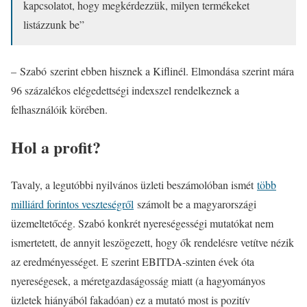
kapcsolatot, hogy megkérdezzük, milyen termékeket
listázzunk be”
– Szabó szerint ebben hisznek a Kiflinél. Elmondása szerint mára
96 százalékos elégedettségi indexszel rendelkeznek a
felhasználóik körében.
Hol a profit?
Tavaly, a legutóbbi nyilvános üzleti beszámolóban ismét
több
milliárd forintos veszteségről
számolt be a magyarországi
üzemeltetőcég. Szabó konkrét nyereségességi mutatókat nem
ismertetett, de annyit leszögezett, hogy ők rendelésre vetítve nézik
az eredményességet. E szerint EBITDA-szinten évek óta
nyereségesek, a méretgazdaságosság miatt (a hagyományos
üzletek hiányából fakadóan) ez a mutató most is pozitív