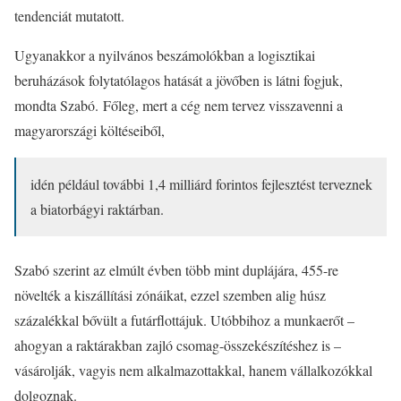
tendenciát mutatott.
Ugyanakkor a nyilvános beszámolókban a logisztikai
beruházások folytatólagos hatását a jövőben is látni fogjuk,
mondta Szabó. Főleg, mert a cég nem tervez visszavenni a
magyarországi költéseiből,
idén például további 1,4 milliárd forintos fejlesztést terveznek
a biatorbágyi raktárban.
Szabó szerint az elmúlt évben több mint duplájára, 455-re
növelték a kiszállítási zónáikat, ezzel szemben alig húsz
százalékkal bővült a futárflottájuk. Utóbbihoz a munkaerőt –
ahogyan a raktárakban zajló csomag-összekészítéshez is –
vásárolják, vagyis nem alkalmazottakkal, hanem vállalkozókkal
dolgoznak.