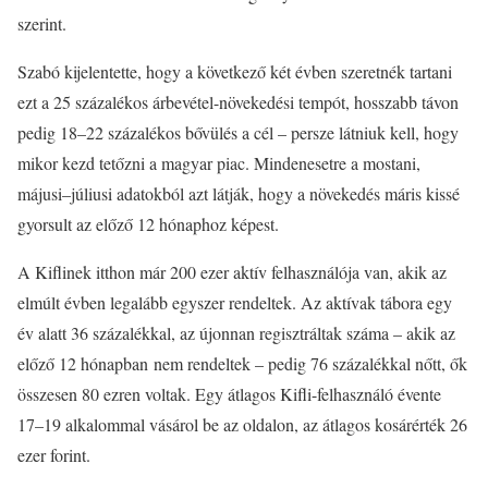
szerint.
Szabó kijelentette, hogy a következő két évben szeretnék tartani
ezt a 25 százalékos árbevétel-növekedési tempót, hosszabb távon
pedig 18–22 százalékos bővülés a cél – persze látniuk kell, hogy
mikor kezd tetőzni a magyar piac. Mindenesetre a mostani,
májusi–júliusi adatokból azt látják, hogy a növekedés máris kissé
gyorsult az előző 12 hónaphoz képest.
A Kiflinek itthon már 200 ezer aktív felhasználója van, akik az
elmúlt évben legalább egyszer rendeltek. Az aktívak tábora egy
év alatt 36 százalékkal, az újonnan regisztráltak száma – akik az
előző 12 hónapban nem rendeltek – pedig 76 százalékkal nőtt, ők
összesen 80 ezren voltak. Egy átlagos Kifli-felhasználó évente
17–19 alkalommal vásárol be az oldalon, az átlagos kosárérték 26
ezer forint.