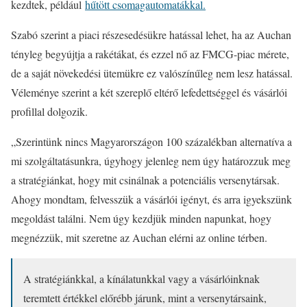
kezdtek, például
hűtött csomagautomatákkal.
Szabó szerint a piaci részesedésükre hatással lehet, ha az Auchan
tényleg begyújtja a rakétákat, és ezzel nő az FMCG-piac mérete,
de a saját növekedési ütemükre ez valószínűleg nem lesz hatással.
Véleménye szerint a két szereplő eltérő lefedettséggel és vásárlói
profillal dolgozik.
„Szerintünk nincs Magyarországon 100 százalékban alternatíva a
mi szolgáltatásunkra, úgyhogy jelenleg nem úgy határozzuk meg
a stratégiánkat, hogy mit csinálnak a potenciális versenytársak.
Ahogy mondtam, felvesszük a vásárlói igényt, és arra igyekszünk
megoldást találni. Nem úgy kezdjük minden napunkat, hogy
megnézzük, mit szeretne az Auchan elérni az online térben.
A stratégiánkkal, a kínálatunkkal vagy a vásárlóinknak
teremtett értékkel előrébb járunk, mint a versenytársaink,