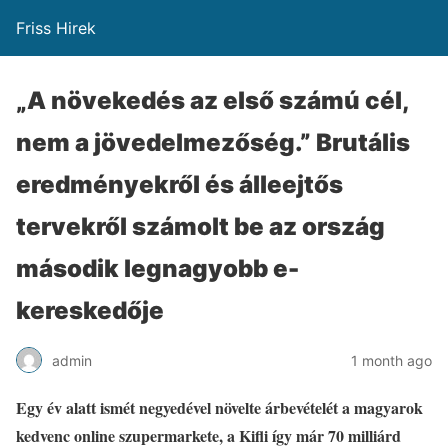
Friss Hirek
„A növekedés az első számú cél,
nem a jövedelmezőség.” Brutális
eredményekről és álleejtős
tervekről számolt be az ország
második legnagyobb e-
kereskedője
admin
1 month ago
Egy év alatt ismét negyedével növelte árbevételét a magyarok
kedvenc online szupermarkete, a Kifli így már 70 milliárd