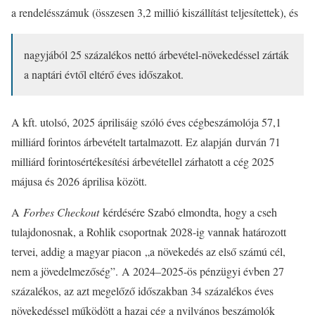
a rendelésszámuk (összesen 3,2 millió kiszállítást teljesítettek), és
nagyjából 25 százalékos nettó árbevétel-növekedéssel zárták
a naptári évtől eltérő éves időszakot.
A kft. utolsó, 2025 áprilisáig szóló éves cégbeszámolója 57,1
milliárd forintos árbevételt tartalmazott. Ez alapján durván 71
milliárd forintosértékesítési árbevétellel zárhatott a cég 2025
májusa és 2026 áprilisa között.
A
Forbes Checkout
kérdésére Szabó elmondta, hogy a cseh
tulajdonosnak, a Rohlik csoportnak 2028-ig vannak határozott
tervei, addig a magyar piacon „a növekedés az első számú cél,
nem a jövedelmezőség”. A 2024–2025-ös pénzügyi évben 27
százalékos, az azt megelőző időszakban 34 százalékos éves
növekedéssel működött a hazai cég a nyilvános beszámolók