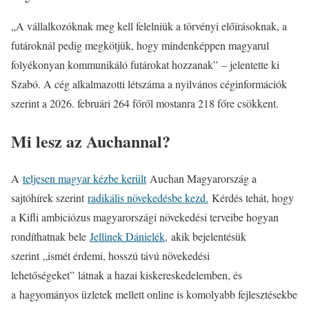
„A vállalkozóknak meg kell felelniük a törvényi előírásoknak, a
futároknál pedig megkötjük, hogy mindenképpen magyarul
folyékonyan kommunikáló futárokat hozzanak” – jelentette ki
Szabó. A cég alkalmazotti létszáma a nyilvános céginformációk
szerint a 2026. februári 264 főről mostanra 218 főre csökkent.
Mi lesz az Auchannal?
A
teljesen magyar kézbe került
Auchan Magyarország a
sajtóhírek szerint
radikális növekedésbe kezd.
Kérdés tehát, hogy
a Kifli ambiciózus magyarországi növekedési terveibe hogyan
rondíthatnak bele
Jellinek Dánielék,
akik bejelentésük
szerint „ismét érdemi, hosszú távú növekedési
lehetőségeket” látnak a hazai kiskereskedelemben, és
a hagyományos üzletek mellett online is komolyabb fejlesztésekbe