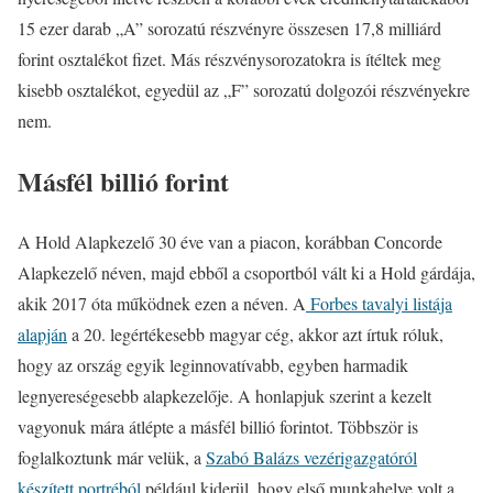
15 ezer darab „A” sorozatú részvényre összesen 17,8 milliárd
forint osztalékot fizet. Más részvénysorozatokra is ítéltek meg
kisebb osztalékot, egyedül az „F” sorozatú dolgozói részvényekre
nem.
Másfél billió forint
A Hold Alapkezelő 30 éve van a piacon, korábban Concorde
Alapkezelő néven, majd ebből a csoportból vált ki a Hold gárdája,
akik 2017 óta működnek ezen a néven. A
Forbes tavalyi listája
alapján
a 20. legértékesebb magyar cég, akkor azt írtuk róluk,
hogy az ország egyik leginnovatívabb, egyben harmadik
legnyereségesebb alapkezelője. A honlapjuk szerint a kezelt
vagyonuk mára átlépte a másfél billió forintot. Többször is
foglalkoztunk már velük, a
Szabó Balázs vezérigazgatóról
készített portréból
például kiderül, hogy első munkahelye volt a