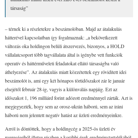
társaság”
– térnek ki a részletekre a beszámolóban. Majd az átalakulás
hátterével kapcsolatban így fogalmaznak: „a bekövetkezett
változás oka holdingon belüli átszervezés, bizonyos, a HOLD
vállalatcsoport több tagvállalata által is igénybe vett funkciók
operatív és háttérműveleti feladatokat ellátó társaságba való
áthelyezése”. Az átalakulás miatt közzétettek egy rövidített idei
beszámolót is, ami egy két hónapos törtidőszakot zár le január
elsejétől február 28-ig, vagyis a különválás napjáig. Ezt az
időszakot 1, 196 milliárd forint adózott eredménnyel zárták. Azt is
megjegyezték, hogy sem az orosz-ukrán háború, sem az iráni
háború nem jelentett negatív hatást az üzleti eredményeinkre.
Arról is döntöttek, hogy a holdingcég a 2025-ös üzleti év
nyereségéből illetve részben a korábbi évek eredménytartalékából