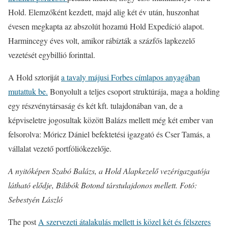
Hold. Elemzőként kezdett, majd alig két év után, huszonhat
évesen megkapta az abszolút hozamú Hold Expedíció alapot.
Harmincegy éves volt, amikor rábízták a százfős lapkezelő
vezetését egybillió forinttal.
A Hold sztoriját
a tavaly májusi Forbes címlapos anyagában
mutattuk be.
Bonyolult a teljes csoport struktúrája, maga a holding
egy részvénytársaság és két kft. tulajdonában van, de a
képviseletre jogosultak között Balázs mellett még két ember van
felsorolva: Móricz Dániel befektetési igazgató és Cser Tamás, a
vállalat vezető portfóliókezelője.
A nyitóképen Szabó Balázs, a Hold Alapkezelő vezérigazgatója
látható elődje, Bilibók Botond társtulajdonos mellett. Fotó:
Sebestyén László
The post
A szervezeti átalakulás mellett is közel két és félszeres