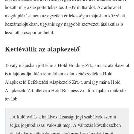
hozott, míg az exportértékesítés 3,339 milliárdot. Az árbevétel
megduplázása nem az egyetlen érdekesség a májusban közzétett
beszámolójukban, ugyanis egy nagyobb szervezeti átalakulás is
lezajlott a csoporton belül.
Kettéválik az alapkezelő
Tavaly májusban jött létre a Hold Holding Zrt., ami az alapkezelőt
is tulajdonolja. Idén februárban aztán kettészedték a Hold
Alapkezelő Befektetési Alapkezelő Zrt.-t, ami így már a Hold
Alapkezelő Zrt. illetve a Hold Business Zrt. formájában működik
tovább.
„A különválás a hatályos társasági jogi szabályok szerint
teljes jogutódlással valósult meg. A változás következtében
átalakulás miatti üzleti évet záró éves beszámolót készít a