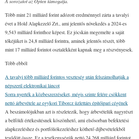
A sorozatot az Opten támogatja.
Több mint 21 milliárd forint adózott eredménnyel zárta a tavalyi
évet a Hold Alapkezelő Zrt., ami jelentős növekedés a 2024-es
9,543 milliárd forinthoz képest. Ez jócskán megemelte a saját
tőkéjüket is 24,8 milliárd forintra, aminek jelentős részét, több
mint 17 milliárd forintot osztalékként kapnak meg a részvényesek.
Több ebből
A tavalyi több milliárd forintos veszteség után felszámolhatják a
népszerű elektronikai láncot
Sorra nyerték a közbeszerzéseket, mégis szinte felére csökkent
nettó árbevétele az egykori Tiborcz üzlettárs építőipari cégének
A beszámolójukban azt is részletezik, hogy árbevételük nagyrészt
a belföldi értékesítésnek köszönhető, ami elsősorban befektetési
alapkezeléshez és portfóliókezeléshez köthető díjbevételekből
tevődött össze. Ez a tevékenységük nettó 24,268 milliárd forintot