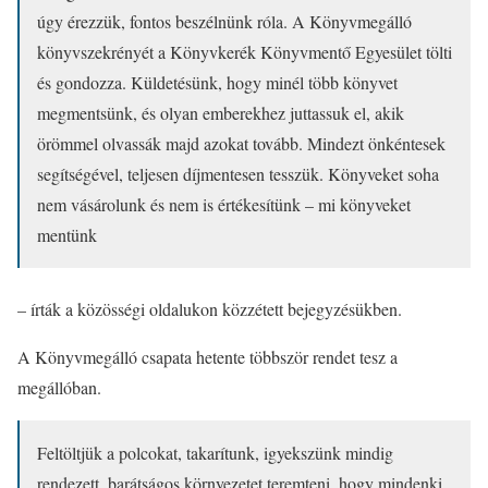
úgy érezzük, fontos beszélnünk róla. A Könyvmegálló
könyvszekrényét a Könyvkerék Könyvmentő Egyesület tölti
és gondozza. Küldetésünk, hogy minél több könyvet
megmentsünk, és olyan emberekhez juttassuk el, akik
örömmel olvassák majd azokat tovább. Mindezt önkéntesek
segítségével, teljesen díjmentesen tesszük. Könyveket soha
nem vásárolunk és nem is értékesítünk – mi könyveket
mentünk
– írták a közösségi oldalukon közzétett bejegyzésükben.
A Könyvmegálló csapata hetente többször rendet tesz a
megállóban.
Feltöltjük a polcokat, takarítunk, igyekszünk mindig
rendezett, barátságos környezetet teremteni, hogy mindenki