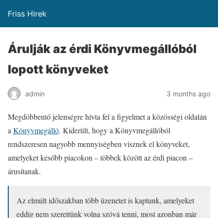
Friss Hirek
Árulják az érdi Könyvmegállóból
lopott könyveket
admin
3 months ago
Megdöbbentő jelenségre hívta fel a figyelmet a közösségi oldalán
a
Könyvmegálló
. Kiderült, hogy a Könyvmegállóból
rendszeresen nagyobb mennyiségben visznek el könyveket,
amelyeket később piacokon – többek között az érdi piacon –
árusítanak.
Az elmúlt időszakban több üzenetet is kaptunk, amelyeket
eddig nem szerettünk volna szóvá tenni, most azonban már