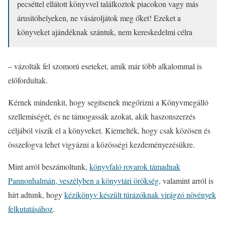
pecséttel ellátott könyvvel találkoztok piacokon vagy más
árusítóhelyeken, ne vásároljátok meg őket! Ezeket a
könyveket ajándéknak szántuk, nem kereskedelmi célra
– vázolták fel szomorú eseteket, amik már több alkalommal is
előfordultak.
Kérnek mindenkit, hogy segítsenek megőrizni a Könyvmegálló
szellemiségét, és ne támogassák azokat, akik haszonszerzés
céljából viszik el a könyveket. Kiemelték, hogy csak közösen és
összefogva lehet vigyázni a közösségi kezdeményezésükre.
Mint arról beszámoltunk,
könyvfaló rovarok támadnak
Pannonhalmán, veszélyben a könyvtári örökség
, valamint arról is
hírt adtunk, hogy
kézikönyv készült túrázóknak virágzó növények
felkutatásához
.