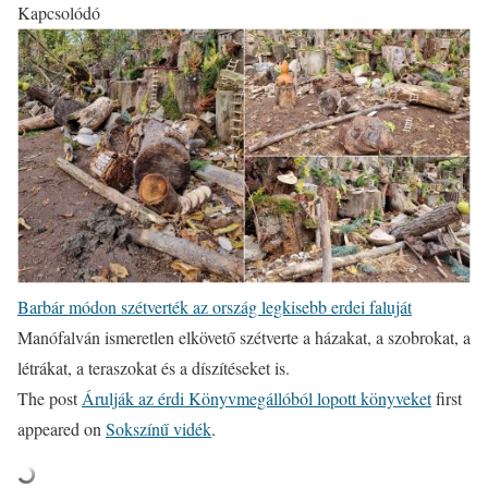
Kapcsolódó
Barbár módon szétverték az ország legkisebb erdei faluját
Manófalván ismeretlen elkövető szétverte a házakat, a szobrokat, a
létrákat, a teraszokat és a díszítéseket is.
The post
Árulják az érdi Könyvmegállóból lopott könyveket
first
appeared on
Sokszínű vidék
.