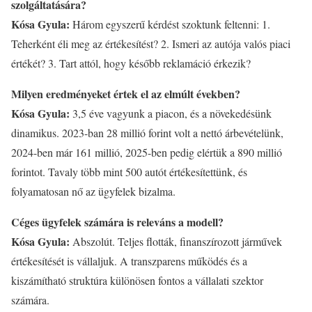
szolgáltatására?
Kósa Gyula:
Három egyszerű kérdést szoktunk feltenni: 1.
Teherként éli meg az értékesítést? 2. Ismeri az autója valós piaci
értékét? 3. Tart attól, hogy később reklamáció érkezik?
Milyen eredményeket értek el az elmúlt években?
Kósa Gyula:
3,5 éve vagyunk a piacon, és a növekedésünk
dinamikus. 2023-ban 28 millió forint volt a nettó árbevételünk,
2024-ben már 161 millió, 2025-ben pedig elértük a 890 millió
forintot. Tavaly több mint 500 autót értékesítettünk, és
folyamatosan nő az ügyfelek bizalma.
Céges ügyfelek számára is releváns a modell?
Kósa Gyula:
Abszolút. Teljes flották, finanszírozott járművek
értékesítését is vállaljuk. A transzparens működés és a
kiszámítható struktúra különösen fontos a vállalati szektor
számára.