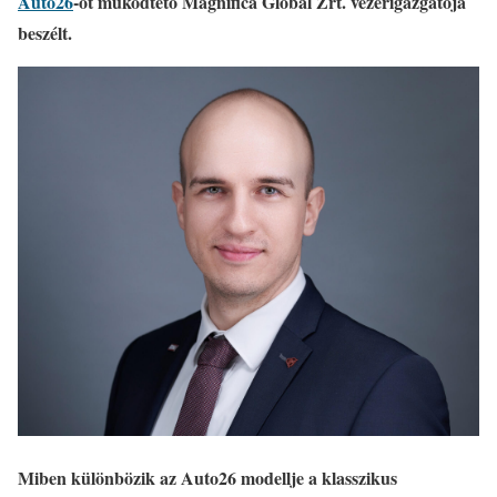
Auto26
-ot működtető Magnifica Global Zrt. vezérigazgatója
beszélt.
Miben különbözik az Auto26 modellje a klasszikus