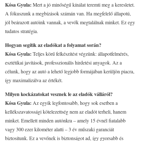
Kósa Gyula:
Mert a jó minőségű kínálat teremti meg a keresletet.
A fókuszunk a megbízások számán van. Ha megfelelő állapotú,
jól beárazott autóink vannak, a vevők megtalálnak minket. Ez egy
tudatos stratégia.
Hogyan segítik az eladókat a folyamat során?
Kósa Gyula:
Teljes körű felkészítést végzünk: állapotfelmérés,
esztétikai javítások, professzionális hirdetési anyagok. Az a
célunk, hogy az autó a lehető legjobb formájában kerüljön piacra,
így maximalizálva az értékét.
Milyen kockázatokat vesznek le az eladók válláról?
Kósa Gyula:
Az egyik legfontosabb, hogy sok esetben a
kellékszavatossági kötelezettség nem az eladót terheli, hanem
minket. Emellett minden autónkra – amely 15 évnél fiatalabb
vagy 300 ezer kilométer alatti – 3 év műszaki garanciát
biztosítunk. Ez a vevőnek is biztonságot ad, így gyorsabb és