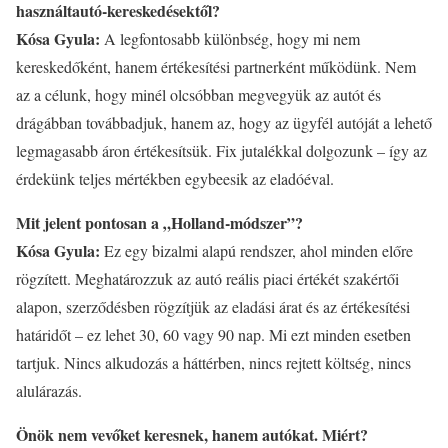
használtautó-kereskedésektől?
Kósa Gyula:
A legfontosabb különbség, hogy mi nem
kereskedőként, hanem értékesítési partnerként működünk. Nem
az a célunk, hogy minél olcsóbban megvegyük az autót és
drágábban továbbadjuk, hanem az, hogy az ügyfél autóját a lehető
legmagasabb áron értékesítsük. Fix jutalékkal dolgozunk – így az
érdekünk teljes mértékben egybeesik az eladóéval.
Mit jelent pontosan a „Holland-módszer”?
Kósa Gyula:
Ez egy bizalmi alapú rendszer, ahol minden előre
rögzített. Meghatározzuk az autó reális piaci értékét szakértői
alapon, szerződésben rögzítjük az eladási árat és az értékesítési
határidőt – ez lehet 30, 60 vagy 90 nap. Mi ezt minden esetben
tartjuk. Nincs alkudozás a háttérben, nincs rejtett költség, nincs
alulárazás.
Önök nem vevőket keresnek, hanem autókat. Miért?