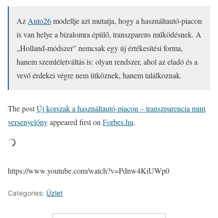
Az
Auto26
modellje azt mutatja, hogy a használtautó-piacon
is van helye a bizalomra épülő, transzparens működésnek. A
„Holland-módszer” nemcsak egy új értékesítési forma,
hanem szemléletváltás is: olyan rendszer, ahol az eladó és a
vevő érdekei végre nem ütköznek, hanem találkoznak.
The post
Új korszak a használtautó-piacon – transzparencia mint
versenyelőny
appeared first on
Forbes.hu
.
https://www.youtube.com/watch?v=Pdnw4KiUWp0
Categories:
Üzlet