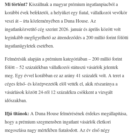
Mi történt?
Kiszállnak a magyar prémium ingatlanpiacból a
korábbi évek befektetői, a helyüket egy fiatal, vállalkozói vevőkör
veszi át – írta közleményében a Duna House. Az
ingatlanközvetítő cég szerint 2026. január és április között volt
leginkább megfigyelhető az átrendeződés a 200 millió forint fölötti
ingatlanügyletek esetében.
Felmérésük alapján a prémium kategóriában – 200 millió forint
fölött – 52 százalékban vállalkozói státuszú vásárlók jelentek
meg. Egy évvel korábban ez az arány 41 százalék volt. A teret a
céges felső- és középvezetők elől vették el, akik részaránya a
vásárlások között 24-ről 12 százalékra csökkent a vizsgált
időszakban.
Ifjú titánok:
A Duna House felmérésének érdekes megállapítása,
hogy a prémium szegmensben ingatlant vásárlók életkori
megoszlása nagy mértékben fiatalodott. Az év első négy