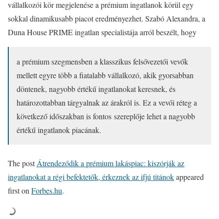
vállalkozói kör megjelenése a prémium ingatlanok körül egy
sokkal dinamikusabb piacot eredményezhet. Szabó Alexandra, a
Duna House PRIME ingatlan specialistája arról beszélt, hogy
a prémium szegmensben a klasszikus felsővezetői vevők
mellett egyre több a fiatalabb vállalkozó, akik gyorsabban
döntenek, nagyobb értékű ingatlanokat keresnek, és
határozottabban tárgyalnak az árakról is. Ez a vevői réteg a
következő időszakban is fontos szereplője lehet a nagyobb
értékű ingatlanok piacának.
The post
Átrendeződik a prémium lakáspiac: kiszórják az
ingatlanokat a régi befektetők, érkeznek az ifjú titánok
appeared
first on
Forbes.hu
.