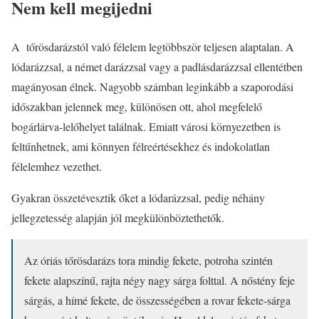
Nem kell megijedni
A tőrösdarázstól való félelem legtöbbször teljesen alaptalan. A
lódarázzsal, a német darázzsal vagy a padlásdarázzsal ellentétben
magányosan élnek. Nagyobb számban leginkább a szaporodási
időszakban jelennek meg, különösen ott, ahol megfelelő
bogárlárva-lelőhelyet találnak. Emiatt városi környezetben is
feltűnhetnek, ami könnyen félreértésekhez és indokolatlan
félelemhez vezethet.
Gyakran összetévesztik őket a lódarázzsal, pedig néhány
jellegzetesség alapján jól megkülönböztethetők.
Az óriás tőrösdarázs tora mindig fekete, potroha szintén
fekete alapszínű, rajta négy nagy sárga folttal. A nőstény feje
sárgás, a hímé fekete, de összességében a rovar fekete-sárga