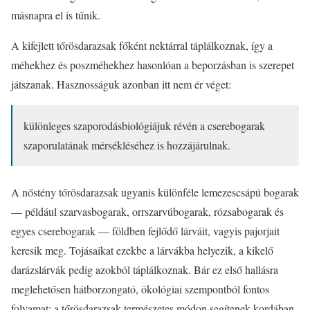
másnapra el is tűnik.
A kifejlett tőrösdarazsak főként nektárral táplálkoznak, így a
méhekhez és poszméhekhez hasonlóan a beporzásban is szerepet
játszanak. Hasznosságuk azonban itt nem ér véget:
különleges szaporodásbiológiájuk révén a cserebogarak
szaporulatának mérsékléséhez is hozzájárulnak.
A nőstény tőrösdarazsak ugyanis különféle lemezescsápú bogarak
— például szarvasbogarak, orrszarvúbogarak, rózsabogarak és
egyes cserebogarak — földben fejlődő lárváit, vagyis pajorjait
keresik meg. Tojásaikat ezekbe a lárvákba helyezik, a kikelő
darázslárvák pedig azokból táplálkoznak. Bár ez első hallásra
meglehetősen hátborzongató, ökológiai szempontból fontos
folyamat: a tőrösdarazsak természetes módon segítenek kordában