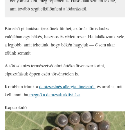
benyomást kelt, még röptében is. Hasoldala szintén fekete,
ami tovább segít elkülöníteni a lódarázstól.
Bár első pillantásra ijesztőnek tűnhet, az óriás tőrösdarázs
valójában egy békés, hasznos és védett rovar. Ha találkozunk vele,
a legjobb, amit tehetünk, hogy békén hagyjuk — ő sem akar
tőlünk semmit.
A tőrösdarázs természetvédelmi értéke ötvenezer forint,
elpusztításuk éppen ezért törvénytelen is.
Korábban írtunk a
darázscsípés allergia tüneteiről
, és arról is, mit
kell tenni, ha
megnő a darazsak aktivitása
.
Kapcsolódó