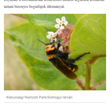
tartani bizonyos bogárfajok állományát.
Kiskunsági Nemzeti Park/Somogyi István