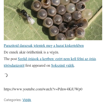
Parazitoid darazsak jelentek meg a hazai kiskertekben
De ennek akár örülhetünk is a végén.
The post
Szelíd óriások a kertben: ezért nem kell félni az óriás
tőrösdarázstól
first appeared on
Sokszínű vidék
.
https://www.youtube.com/watch?v=Pdnw4KiUWp0
Categories:
Vidék