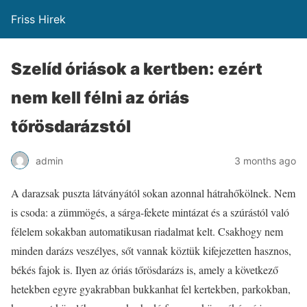
Friss Hirek
Szelíd óriások a kertben: ezért
nem kell félni az óriás
tőrösdarázstól
admin
3 months ago
A darazsak puszta látványától sokan azonnal hátrahőkölnek. Nem
is csoda: a zümmögés, a sárga-fekete mintázat és a szúrástól való
félelem sokakban automatikusan riadalmat kelt. Csakhogy nem
minden darázs veszélyes, sőt vannak köztük kifejezetten hasznos,
békés fajok is. Ilyen az óriás tőrösdarázs is, amely a következő
hetekben egyre gyakrabban bukkanhat fel kertekben, parkokban,