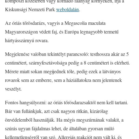
komposzt közelében vagy korhadó faanyag környékén, írja a
Kiskunsági Nemzeti Park
weboldalán
.
Az óriás tőrösdarázs, vagyis a Megascolia maculata
Magyarországon védett faj, és Európa legnagyobb termetű
hártyásszárnyú rovara.
Megjelenése valóban tekintélyt parancsoló: testhossza akár az 5
centimétert, szárnyfesztávolsága pedig a 8 centimétert is elérheti.
Mérete miatt sokan megijednek tőle, pedig ezek a látványos
rovarok sem az emberre, sem a háziállatokra nem jelentenek
veszélyt.
Fontos hangsúlyozni: az óriás tőrösdarazsaktól nem kell tartani.
Bár van fullánkjuk, azt csak nagyon ritkán, kizárólag
önvédelemből használják. Ha mégis megszúrnának valakit, a
szúrás ugyan fájdalmas lehet, de általában gyorsan múló
kellemetlenségről van szó. Allergiás reakciót nem vált ki, és