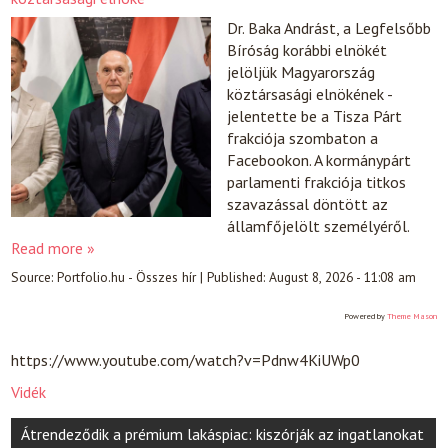
Dr. Baka Andrást, a Legfelsőbb
Bíróság korábbi elnökét
jelöljük Magyarország
köztársasági elnökének -
jelentette be a Tisza Párt
frakciója szombaton a
Facebookon. A kormánypárt
parlamenti frakciója titkos
szavazással döntött az
államfőjelölt személyéről.
Read more »
Source:
Portfolio.hu - Összes hír
|
Published:
August 8, 2026 - 11:08 am
Powered by
Theme Mason
https://www.youtube.com/watch?v=Pdnw4KiUWp0
Vidék
Post
Átrendeződik a prémium lakáspiac: kiszórják az ingatlanokat