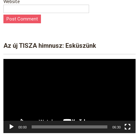
Website
Az új TISZA himnusz: Esküszünk
Video
Player
00:00
06:30