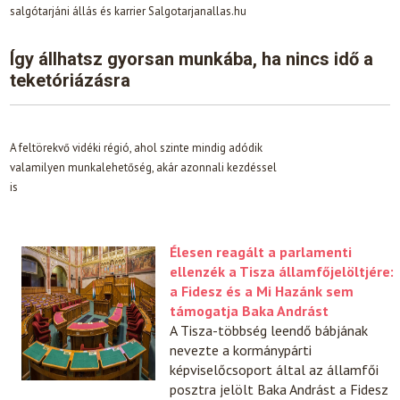
salgótarjáni állás és karrier Salgotarjanallas.hu
Így állhatsz gyorsan munkába, ha nincs idő a
teketóriázásra
A feltörekvő vidéki régió, ahol szinte mindig adódik
valamilyen munkalehetőség, akár azonnali kezdéssel
is
Élesen reagált a parlamenti
ellenzék a Tisza államfőjelöltjére:
a Fidesz és a Mi Hazánk sem
támogatja Baka Andrást
A Tisza-többség leendő bábjának
nevezte a kormánypárti
képviselőcsoport által az államfői
posztra jelölt Baka Andrást a Fidesz