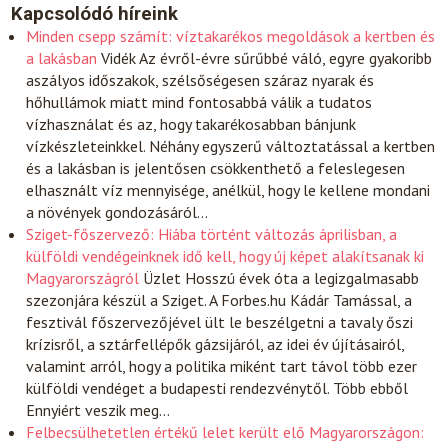
Kapcsolódó híreink
Minden csepp számít: víztakarékos megoldások a kertben és
a lakásban
Vidék
Az évről-évre sűrűbbé váló, egyre gyakoribb
aszályos időszakok, szélsőségesen száraz nyarak és
hőhullámok miatt mind fontosabbá válik a tudatos
vízhasználat és az, hogy takarékosabban bánjunk
vízkészleteinkkel. Néhány egyszerű változtatással a kertben
és a lakásban is jelentősen csökkenthető a feleslegesen
elhasznált víz mennyisége, anélkül, hogy le kellene mondani
a növények gondozásáról…
Sziget-főszervező: Hiába történt változás áprilisban, a
külföldi vendégeinknek idő kell, hogy új képet alakítsanak ki
Magyarországról
Üzlet
Hosszú évek óta a legizgalmasabb
szezonjára készül a Sziget. A Forbes.hu Kádár Tamással, a
fesztivál főszervezőjével ült le beszélgetni a tavaly őszi
krízisről, a sztárfellépők gázsijáról, az idei év újításairól,
valamint arról, hogy a politika miként tart távol több ezer
külföldi vendéget a budapesti rendezvénytől. Több ebből
Ennyiért veszik meg…
Felbecsülhetetlen értékű lelet került elő Magyarországon: