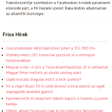
frakcióvezetője szombaton a Facebookon. A másik parlamenti
ellenzéki párt, a Mi Hazánk szerint Baka András alkalmatlan
az államfői tisztségre.
Friss Hírek
Csúcsmobilokat idéző kijelzővel jöhet a TCL P80 Pro
Vízhiány miatt 185 tonna hal pusztult el a rétimajori
halastavakban
Megvan a név: ő lett a Tisza államfőjelöltje, őt is láthattuk
Magyar Péter mellett az elnöki casting alatt
Újabb brutális drágulás előtt a tech szektor?
Itt a vége! Közel 30 év után kivonul a kínai piacról az egyik
legnagyobb amerikai gyártó!
Nyomkövetőt és beépített kábelt kapott a Huawei új power
bankja
Videón, ahogy forgószél csap le egy esküvőre Neszmélyen