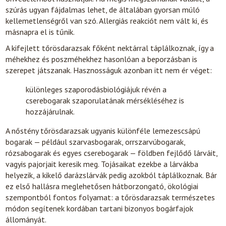
szúrás ugyan fájdalmas lehet, de általában gyorsan múló
kellemetlenségről van szó. Allergiás reakciót nem vált ki, és
másnapra el is tűnik.
A kifejlett tőrösdarazsak főként nektárral táplálkoznak, így a
méhekhez és poszméhekhez hasonlóan a beporzásban is
szerepet játszanak. Hasznosságuk azonban itt nem ér véget:
különleges szaporodásbiológiájuk révén a
cserebogarak szaporulatának mérsékléséhez is
hozzájárulnak.
A nőstény tőrösdarazsak ugyanis különféle lemezescsápú
bogarak — például szarvasbogarak, orrszarvúbogarak,
rózsabogarak és egyes cserebogarak — földben fejlődő lárváit,
vagyis pajorjait keresik meg. Tojásaikat ezekbe a lárvákba
helyezik, a kikelő darázslárvák pedig azokból táplálkoznak. Bár
ez első hallásra meglehetősen hátborzongató, ökológiai
szempontból fontos folyamat: a tőrösdarazsak természetes
módon segítenek kordában tartani bizonyos bogárfajok
állományát.