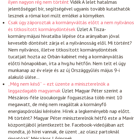
ilyen nagyon rég nem történt
Vidék
A lelet hatalmas
jelentőséggel bír, segítségével ugyanis tovább kutathatók
lesznek a római kori múlt emlékei a környéken.
Csak úgy záporoztak a kormányváltás előtt a nem nyilvános
és titkosított kormánydöntések
Üzlet
A Tisza-
kormány májusi hivatalba lépése óta arányaiban jóval
kevesebb döntését zárja el a nyilvánosság elől. Mi történt?
Nem nyilvános, illetve titkosított kormánydöntések
tucatjait hozta az Orbán-kabinet még a kormányváltás
előtti hónapokban, írta a hvg.hu hétfőn. Nem telt el úgy
munkanap az év eleje és az új Országgyűlés május 9-i
alakuló ülése…
„Még nem késő” – ezt üzente a miniszterelnök a
leggazdagabb magyarnak
Üzlet
Magyar Péter szerint a
Mészáros-féle izocukorgyár fogyasztása több mint 10
megawatt, de még nem reagáltak a kormányfő
energiaspórolási kérésére. Hírek a legkeményebb nap előtt.
Mi történt? Magyar Péter miniszterelnök hétfő este a Mavir
központjából jelentkezett be. Facebook-videójában azt
mondta, jó hírei vannak, de üzent „az olasz partoknál
ringatózó” Mészáros Lőrincnek…