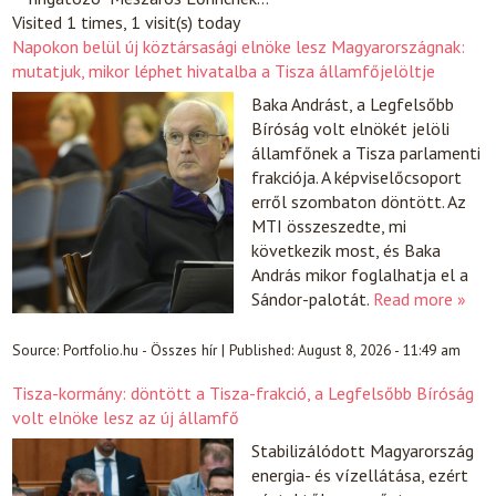
Visited 1 times, 1 visit(s) today
Napokon belül új köztársasági elnöke lesz Magyarországnak:
mutatjuk, mikor léphet hivatalba a Tisza államfőjelöltje
Baka Andrást, a Legfelsőbb
Bíróság volt elnökét jelöli
államfőnek a Tisza parlamenti
frakciója. A képviselőcsoport
erről szombaton döntött. Az
MTI összeszedte, mi
következik most, és Baka
András mikor foglalhatja el a
Sándor-palotát.
Read more »
Source:
Portfolio.hu - Összes hír
|
Published:
August 8, 2026 - 11:49 am
Tisza-kormány: döntött a Tisza-frakció, a Legfelsőbb Bíróság
volt elnöke lesz az új államfő
Stabilizálódott Magyarország
energia- és vízellátása, ezért