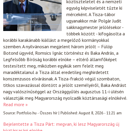
köztiszteletet és a nemzeti
egység képviseletét tűzte ki
mérceként. A Tisza-tábor
ugyanakkor már Polgár Judit
sakknagymester jelölésekor -
többek között - kifogásolta a
korábbi karakánabb kiállást a megelőző kormányokkal
szemben. A nyilvánosan megjelent három jelölt – Fülöp
Botond ügyvéd, Romsics Ignác történész és Baka András, a
Legfelsőbb Bíróság korábbi elnöke – eltérő államfőképet
testesített meg, miközben egyikük sem felelt meg
maradéktalanul a Tisza által eredetileg meghirdetett
konszenzusos elvárásnak. A Tisza-frakció végül szombaton,
titkos szavazással döntött a jelölt személyéről, Baka Andrást
nagy valószínűséggel az Országgyűlés augusztus 11-i ülésén
választják meg Magyarország nyolcadik köztársasági elnökévé.
Read more »
Source:
Portfolio.hu - Összes hír
|
Published:
August 8, 2026 - 11:21 am
Bejelentette a Tisza Párt: megvan, ki lesz Magyarország új
köztársasági elnöke