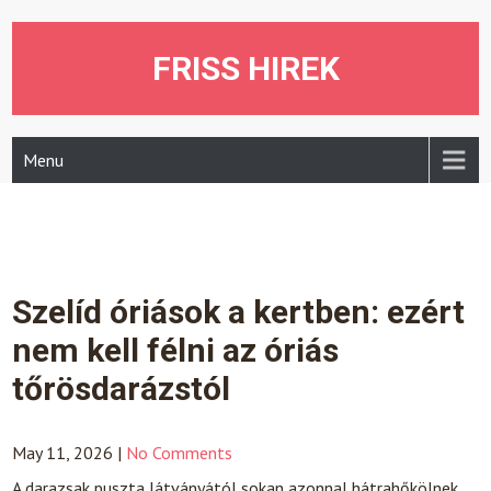
Skip
to
content
FRISS HIREK
Menu
Szelíd óriások a kertben: ezért
nem kell félni az óriás
tőrösdarázstól
May 11, 2026
|
No Comments
A darazsak puszta látványától sokan azonnal hátrahőkölnek.