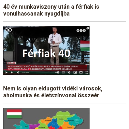
40 év munkaviszony után a férfiak is
vonulhassanak nyugdíjba
Nem is olyan eldugott vidéki városok,
aholmunka és életszínvonal összeér