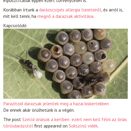
elpusztításuk éppen ezért törvénytelen is.
Korábban írtunk a
darázscsípés allergia tüneteiről
, és arról is,
mit kell tenni, ha
megnő a darazsak aktivitása
.
Kapcsolódó
Parazitoid darazsak jelentek meg a hazai kiskertekben
De ennek akár örülhetünk is a végén.
The post
Szelíd óriások a kertben: ezért nem kell félni az óriás
tőrösdarázstól
first appeared on
Sokszínű vidék
.