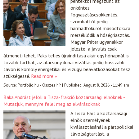
péntektől megszűnt az
önkéntes
fogyasztáscsökkentés,
szombattól pedig
harmadfokúról másodfokúra
mérséklődik a hőségriasztás.
Magyar Péter ugyanakkor
jelezte: a javulás csak
átmeneti lehet, Paks teljes újraindítása akár egy hónapnál is
tovább tarthat, az alacsony dunai vízállás pedig hosszabb
távon is komoly energetikai és vízügyi beavatkozásokat tesz
szükségessé.
Read more »
Source:
Portfolio.hu - Összes hír
|
Published:
August 8, 2026 - 11:49 am
Baka Andrást jelöli a Tisza-frakció köztársasági elnöknek -
Mutatjuk, mennyire felel meg az elvárásoknak
A Tisza Párt a köztársasági
elnök személyének
kiválasztásánál a pártpolitikai
távolságtartást, a