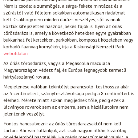
Nem is csoda: a zümmögés, a sárga-fekete mintázat és a
szúrástól való félelem sokakban automatikusan riadalmat
kelt. Csakhogy nem minden darázs veszélyes, sőt vannak
köztük kifejezetten hasznos, békés fajok is. Ilyen az óriás
tőrösdarázs is, amely a következő hetekben egyre gyakrabban
bukkanhat fel kertekben, parkokban, komposzt közelében vagy
korhadó faanyag környékén, írja a Kiskunsági Nemzeti Park
weboldalán
.
Az óriás tőrösdarázs, vagyis a Megascolia maculata
Magyarországon védett faj, és Európa legnagyobb termetű
hártyásszárnyú rovara.
Megjelenése valóban tekintélyt parancsoló: testhossza akár
az 5 centimétert, szárnyfesztávolsága pedig a 8 centimétert is
elérheti. Mérete miatt sokan megijednek tőle, pedig ezek a
látványos rovarok sem az emberre, sem a háziállatokra nem
jelentenek veszélyt.
Fontos hangsúlyozni: az óriás tőrösdarazsaktól nem kell
tartani. Bár van fullánkjuk, azt csak nagyon ritkán, kizárólag
önvédelemből használják. Ha mégis megszúrnának valakit, a