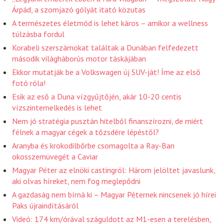
Árpád, a szomjazó gólyát itató közutas
A természetes életmód is lehet káros – amikor a wellness
túlzásba fordul
Korabeli szerszámokat találtak a Dunában felfedezett
második világháborús motor táskájában
Ekkor mutatják be a Volkswagen új SUV-ját! Íme az első
fotó róla!
Esik az eső a Duna vízgyűjtőjén, akár 10-20 centis
vízszintemelkedés is lehet
Nem jó stratégia pusztán hitelből finanszírozni, de miért
félnek a magyar cégek a tőzsdére lépéstől?
Aranyba és krokodilbőrbe csomagolta a Ray-Ban
okosszemüvegét a Caviar
Magyar Péter az elnöki castingról: Három jelöltet javaslunk,
aki olvas híreket, nem fog meglepődni
A gazdaság nem bírná ki – Magyar Péternek nincsenek jó hírei
Paks újraindításáról
Videó: 174 km/órával száguldott az M1-esen a terelésben,