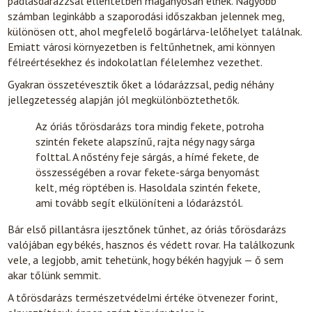
padlásdarázzsal ellentétben magányosan élnek. Nagyobb
számban leginkább a szaporodási időszakban jelennek meg,
különösen ott, ahol megfelelő bogárlárva-lelőhelyet találnak.
Emiatt városi környezetben is feltűnhetnek, ami könnyen
félreértésekhez és indokolatlan félelemhez vezethet.
Gyakran összetévesztik őket a lódarázzsal, pedig néhány
jellegzetesség alapján jól megkülönböztethetők.
Az óriás tőrösdarázs tora mindig fekete, potroha
szintén fekete alapszínű, rajta négy nagy sárga
folttal. A nőstény feje sárgás, a hímé fekete, de
összességében a rovar fekete-sárga benyomást
kelt, még röptében is. Hasoldala szintén fekete,
ami tovább segít elkülöníteni a lódarázstól.
Bár első pillantásra ijesztőnek tűnhet, az óriás tőrösdarázs
valójában egy békés, hasznos és védett rovar. Ha találkozunk
vele, a legjobb, amit tehetünk, hogy békén hagyjuk — ő sem
akar tőlünk semmit.
A tőrösdarázs természetvédelmi értéke ötvenezer forint,