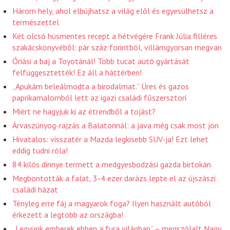
Három hely, ahol elbújhatsz a világ elől és egyesülhetsz a
természettel
Két olcsó húsmentes recept a hétvégére Frank Júlia filléres
szakácskönyvéből: pár száz forintból, villámgyorsan megvan
Óriási a baj a Toyotánál! Több tucat autó gyártását
felfüggesztették! Ez áll a háttérben!
„Apukám beleálmodta a birodalmat.” Üres és gazos
paprikamalomból lett az igazi családi fűszersztori
Miért ne hagyjuk ki az étrendből a tojást?
Árvaszúnyog-rajzás a Balatonnál: a java még csak most jön
Hivatalos: visszatér a Mazda legkisebb SUV-ja! Ezt lehet
eddig tudni róla!
84 kilós dinnye termett a medgyesbodzási gazda birtokán
Megbontották a falat, 3-4 ezer darázs lepte el az újszászi
családi házat
Tényleg erre fáj a magyarok foga? Ilyen használt autóból
érkezett a legtöbb az országba!
„Legyünk emberek ebben a fura világban” – megszólalt Nagy