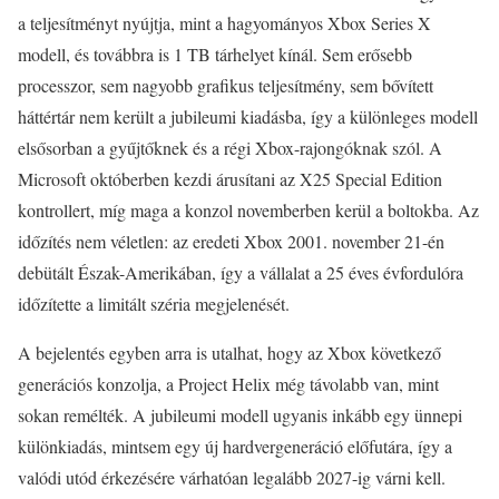
a teljesítményt nyújtja, mint a hagyományos Xbox Series X
modell, és továbbra is 1 TB tárhelyet kínál. Sem erősebb
processzor, sem nagyobb grafikus teljesítmény, sem bővített
háttértár nem került a jubileumi kiadásba, így a különleges modell
elsősorban a gyűjtőknek és a régi Xbox-rajongóknak szól. A
Microsoft októberben kezdi árusítani az X25 Special Edition
kontrollert, míg maga a konzol novemberben kerül a boltokba. Az
időzítés nem véletlen: az eredeti Xbox 2001. november 21-én
debütált Észak-Amerikában, így a vállalat a 25 éves évfordulóra
időzítette a limitált széria megjelenését.
A bejelentés egyben arra is utalhat, hogy az Xbox következő
generációs konzolja, a Project Helix még távolabb van, mint
sokan remélték. A jubileumi modell ugyanis inkább egy ünnepi
különkiadás, mintsem egy új hardvergeneráció előfutára, így a
valódi utód érkezésére várhatóan legalább 2027-ig várni kell.