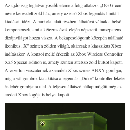
Az újdonság leglátványosabb eleme a félig átlátszó, „OG Green”
névre keresztelt zöld ház, amely az első Xbox legendás limitált
kiadásait idézi. A burkolat alatt részben láthatóvá válnak a belső
komponensek, ami a kétezres évek elején népszerű transzparens
dizájnvilágot hozza vissza. A bekapcsológomb közepén található
ikonikus „X” szintén zölden világít, akárcsak a klasszikus Xbox
indításakor. A konzol mellé érkezik az Xbox Wireless Controller
X25 Special Edition is, amely szintén áttetsző zöld külsőt kapott.
A vezérlőn visszatérnek az eredeti Xbox színes ABXY gombjai,
míg a vállgombok kialakítása a legendás „Duke” kontroller fekete
és fehér gombjaira utal. A teljesen átlátszó hátlap mögött még az
eredeti Xbox logója is helyet kapott.