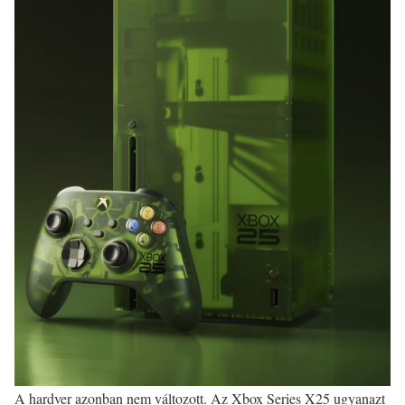
A hardver azonban nem változott. Az Xbox Series X25 ugyanazt