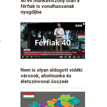
40 év munkaviszony után a
férfiak is vonulhassanak
nyugdíjba
s
Nem is olyan eldugott vidéki
városok, aholmunka és
életszínvonal összeér