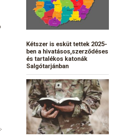
n
Kétszer is esküt tettek 2025-
ben a hivatásos,szerződéses
és tartalékos katonák
Salgótarjánban
-