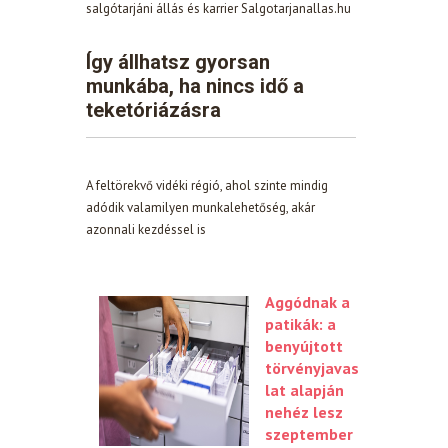
salgótarjáni állás és karrier Salgotarjanallas.hu
Így állhatsz gyorsan
munkába, ha nincs idő a
teketóriázásra
A feltörekvő vidéki régió, ahol szinte mindig
adódik valamilyen munkalehetőség, akár
azonnali kezdéssel is
Aggódnak a
patikák: a
benyújtott
törvényjavas
lat alapján
nehéz lesz
szeptember