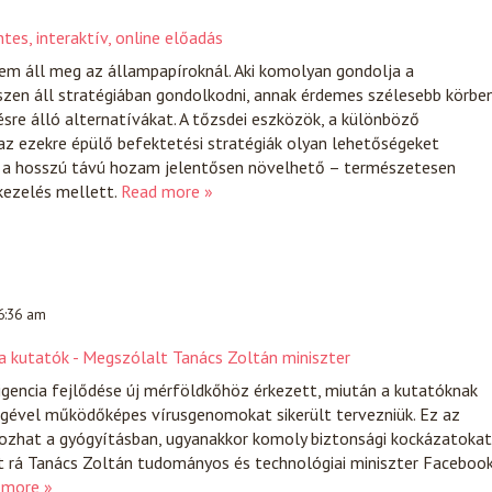
tes, interaktív, online előadás
nem áll meg az állampapíroknál. Aki komolyan gondolja a
szen áll stratégiában gondolkodni, annak érdemes szélesebb körbe
ésre álló alternatívákat. A tőzsdei eszközök, a különböző
az ezekre épülő befektetési stratégiák olyan lehetőségeket
l a hosszú távú hozam jelentősen növelhető – természetesen
ezelés mellett.
Read more »
 6:36 am
a kutatók - Megszólalt Tanács Zoltán miniszter
igencia fejlődése új mérföldkőhöz érkezett, miután a kutatóknak
égével működőképes vírusgenomokat sikerült tervezniük. Ez az
ozhat a gyógyításban, ugyanakkor komoly biztonsági kockázatokat
t rá Tanács Zoltán tudományos és technológiai miniszter Facebook
 more »