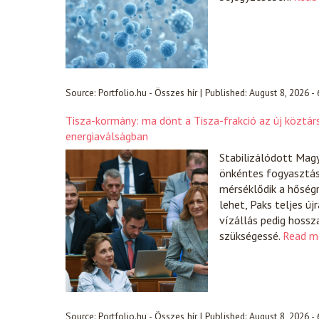
Source:
Portfolio.hu - Összes hír
|
Published:
August 8, 2026 -
Tisza-kormány: ma dönt a Tisza-frakció az új köztár
energiaválságban
Stabilizálódott Magy
önkéntes fogyasztá
mérséklődik a hőségr
lehet, Paks teljes új
vízállás pedig hossz
szükségessé.
Read m
Source:
Portfolio.hu - Összes hír
|
Published:
August 8, 2026 -