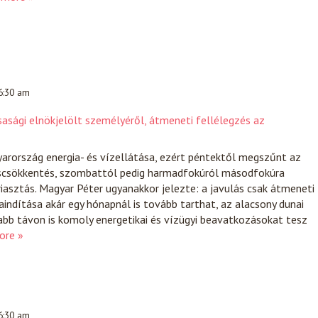
 6:30 am
sasági elnökjelölt személyéről, átmeneti fellélegzés az
arország energia- és vízellátása, ezért péntektől megszűnt az
scsökkentés, szombattól pedig harmadfokúról másodfokúra
iasztás. Magyar Péter ugyanakkor jelezte: a javulás csak átmeneti
raindítása akár egy hónapnál is tovább tarthat, az alacsony dunai
abb távon is komoly energetikai és vízügyi beavatkozásokat tesz
ore »
 6:30 am