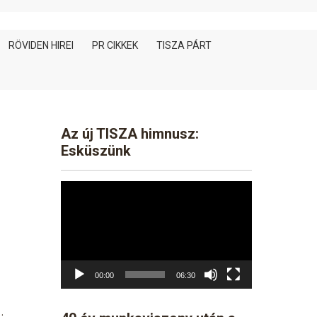
RÖVIDEN HIREI
PR CIKKEK
TISZA PÁRT
Az új TISZA himnusz:
Esküszünk
Video
Player
00:00
06:30
…