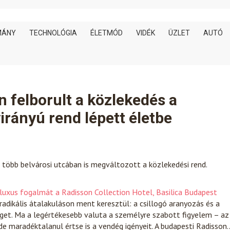
MÁNY
TECHNOLÓGIA
ÉLETMÓD
VIDÉK
ÜZLET
AUTÓ
n felborult a közlekedés a
irányú rend lépett életbe
: több belvárosi utcában is megváltozott a közlekedési rend.
 luxus fogalmát a Radisson Collection Hotel, Basilica Budapest
dikális átalakuláson ment keresztül: a csillogó aranyozás és a
et. Ma a legértékesebb valuta a személyre szabott figyelem – az
 de maradéktalanul értse is a vendég igényeit. A budapesti Radisson