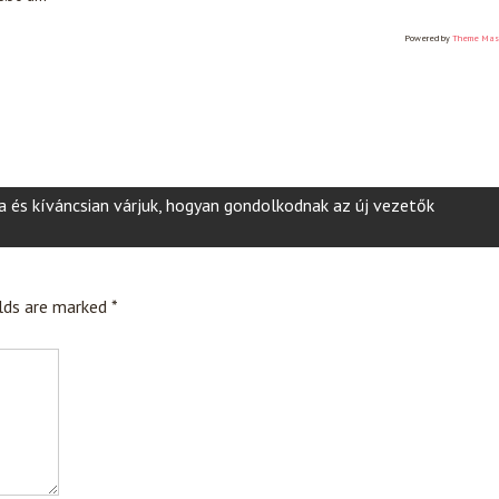
Powered by
Theme Mas
a és kíváncsian várjuk, hogyan gondolkodnak az új vezetők
elds are marked
*