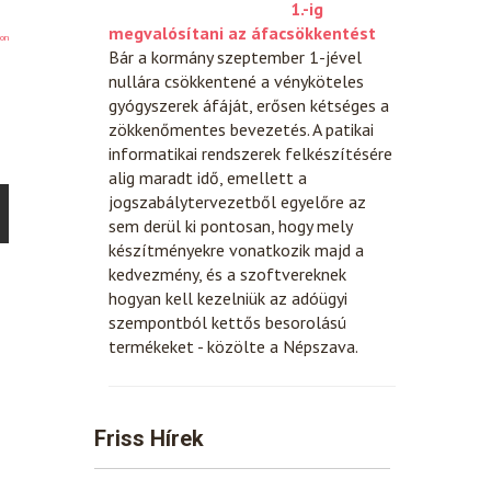
1.-ig
megvalósítani az áfacsökkentést
on
Bár a kormány szeptember 1-jével
nullára csökkentené a vényköteles
gyógyszerek áfáját, erősen kétséges a
zökkenőmentes bevezetés. A patikai
informatikai rendszerek felkészítésére
alig maradt idő, emellett a
jogszabálytervezetből egyelőre az
sem derül ki pontosan, hogy mely
készítményekre vonatkozik majd a
kedvezmény, és a szoftvereknek
hogyan kell kezelniük az adóügyi
szempontból kettős besorolású
termékeket - közölte a Népszava.
Friss Hírek