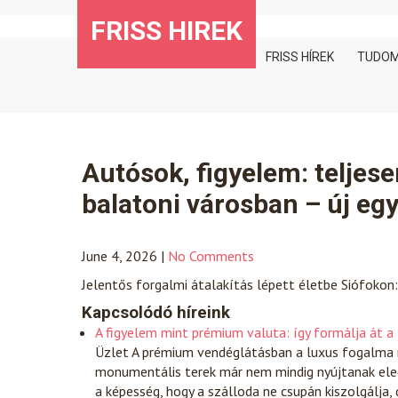
Skip
FRISS HIREK
to
content
FRISS HÍREK
TUDO
Autósok, figyelem: teljese
balatoni városban – új egy
June 4, 2026
|
No Comments
Jelentős forgalmi átalakítás lépett életbe Siófokon
Kapcsolódó híreink
A figyelem mint prémium valuta: így formálja át a
Üzlet
A prémium vendéglátásban a luxus fogalma ra
monumentális terek már nem mindig nyújtanak eleg
a képesség, hogy a szálloda ne csupán kiszolgálja,