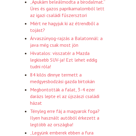
„Apukám beleálmodta a birodalmat.”
Üres és gazos paprikamalomból lett
az igazi családi fűszersztori
Miért ne hagyjuk ki az étrendből a
tojást?
Árvaszúnyog-rajzás a Balatonnál: a
java még csak most jön
Hivatalos: visszatér a Mazda
legkisebb SUV-ja! Ezt lehet eddig
tudni róla!
84 kilós dinnye termett a
medgyesbodzási gazda birtokán
Megbontották a falat, 3-4 ezer
darázs lepte el az újszászi családi
házat
Tényleg erre fáj a magyarok foga?
Ilyen használt autóból érkezett a
legtöbb az országba!
„Legyünk emberek ebben a fura