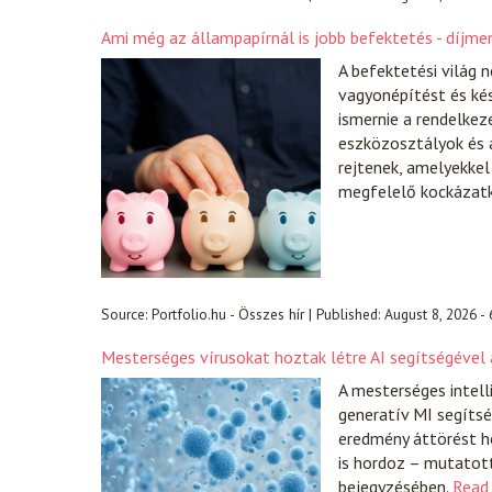
Ami még az állampapírnál is jobb befektetés - díjmen
A befektetési világ 
vagyonépítést és ké
ismernie a rendelkez
eszközosztályok és 
rejtenek, amelyekke
megfelelő kockázatk
Source:
Portfolio.hu - Összes hír
|
Published:
August 8, 2026 -
Mesterséges vírusokat hoztak létre AI segítségével 
A mesterséges intell
generatív MI segíts
eredmény áttörést h
is hordoz – mutatot
bejegyzésében.
Read