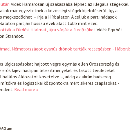
 után
Vidék
Hamarosan új szakaszába léphet az illegális stégekkel
tok már egyeztetnek a közösségi stégek kijelöléséről, így a
 megkezdődhet – írja a Hírbalaton. A céljuk a parti nádasok
Balaton partján hosszú évek alatt több mint ezer…
ották a fürdési tilalmat, újra várják a fürdőzőket
Vidék
Egy hét
on Strandot.
támad, Németországot gyanús drónok tartják rettegésben - Háború
ös légicsapásokat hajtott végre egymás ellen Oroszország és
 erők kijevi hadiipari létesítményeket és lakott területeket
l halálos áldozatot követelve –, addig az ukrán hadsereg
omítókra és logisztikai központokra mért sikeres csapásokat -
endent.
Read more »
 6:50 am