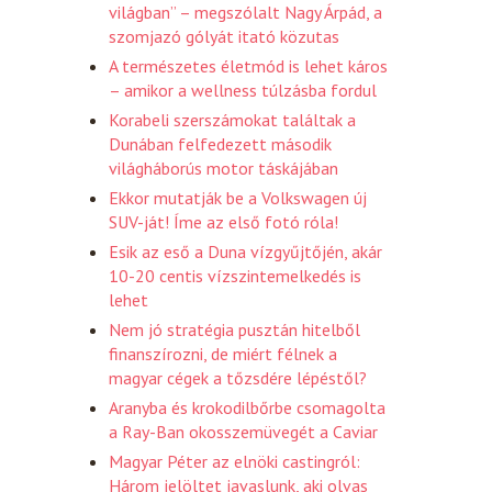
világban” – megszólalt Nagy Árpád, a
szomjazó gólyát itató közutas
A természetes életmód is lehet káros
– amikor a wellness túlzásba fordul
Korabeli szerszámokat találtak a
Dunában felfedezett második
világháborús motor táskájában
Ekkor mutatják be a Volkswagen új
SUV-ját! Íme az első fotó róla!
Esik az eső a Duna vízgyűjtőjén, akár
10-20 centis vízszintemelkedés is
lehet
Nem jó stratégia pusztán hitelből
finanszírozni, de miért félnek a
magyar cégek a tőzsdére lépéstől?
Aranyba és krokodilbőrbe csomagolta
a Ray-Ban okosszemüvegét a Caviar
Magyar Péter az elnöki castingról:
Három jelöltet javaslunk, aki olvas