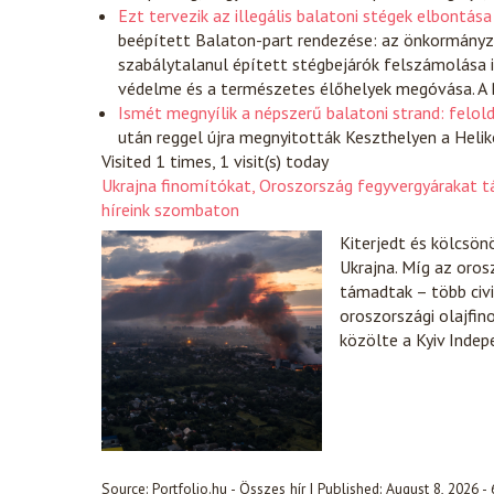
Ezt tervezik az illegális balatoni stégek elbontása
beépített Balaton-part rendezése: az önkormányza
szabálytalanul épített stégbejárók felszámolása is
védelme és a természetes élőhelyek megóvása. A 
Ismét megnyílik a népszerű balatoni strand: felold
után reggel újra megnyitották Keszthelyen a Helik
Visited 1 times, 1 visit(s) today
Ukrajna finomítókat, Oroszország fegyvergyárakat 
híreink szombaton
Kiterjedt és kölcsön
Ukrajna. Míg az orosz
támadtak – több civi
oroszországi olajfin
közölte a Kyiv Indep
Source:
Portfolio.hu - Összes hír
|
Published:
August 8, 2026 -