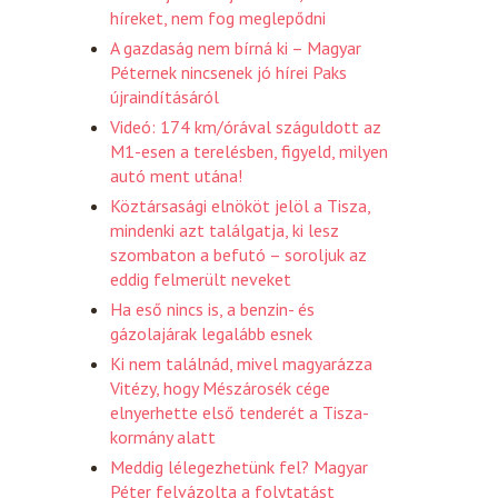
híreket, nem fog meglepődni
A gazdaság nem bírná ki – Magyar
Péternek nincsenek jó hírei Paks
újraindításáról
Videó: 174 km/órával száguldott az
M1-esen a terelésben, figyeld, milyen
autó ment utána!
Köztársasági elnököt jelöl a Tisza,
mindenki azt találgatja, ki lesz
szombaton a befutó – soroljuk az
eddig felmerült neveket
Ha eső nincs is, a benzin- és
gázolajárak legalább esnek
Ki nem találnád, mivel magyarázza
Vitézy, hogy Mészárosék cége
elnyerhette első tenderét a Tisza-
kormány alatt
Meddig lélegezhetünk fel? Magyar
Péter felvázolta a folytatást