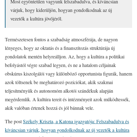
Most egyöntetűen vagyunk felszabadulva, és kíváncsian
várjuk, hogy kiderüljön, hogyan gondolkodnak az új
vezetők a kultúra jövőjéről.
Természetesen fontos a szabadság atmoszférája, de nagyon
lényeges, hogy az oktatás és a finanszítozás struktúrája új
gondolatok mentén helyreálljon. Az, hogy a kultúra a politikai
befolyástól végre szabad legyen, és ne a hatalom céljainak
obskúrus kiszolgálói vagy különböző opportunista figurák, hanem
azok töltsenek be meghatározó pozíciókat, akik szakmai
teljesítményük és autonomóm alkotói szándékuk alapján
megérdemlik. A kultúra tereit és intézményeit azok működtessék,
akik valóban értenek hozzá és jól bánnak vele.
The post
Székely Kriszta, a Katona igazgatója: Felszabadulva és
kíváncsian várjuk, hogyan gondolkodnak az új vezetők a kultúra