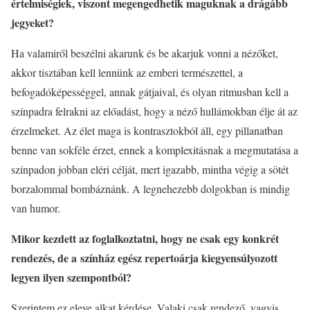
é
rtelmis
é
giek, viszont megengedhetik maguknak a drágább
jegyeket?
Ha valamiről beszélni akarunk és be akarjuk vonni a nézőket,
akkor tisztában kell lennünk az emberi természettel, a
befogadóképességgel, annak gátjaival, és olyan ritmusban kell a
színpadra felrakni az előadást, hogy a néző hullámokban élje át az
érzelmeket. Az élet maga is kontrasztokból áll, egy pillanatban
benne van sokféle érzet, ennek a komplexitásnak a megmutatása a
színpadon jobban eléri célját, mert igazabb, mintha végig a sötét
borzalommal bombáznánk. A legnehezebb dolgokban is mindig
van humor.
Mikor kezdett az foglalkoztatni, hogy ne csak egy konkrét
rendezés, de a színház egész repertoárja kiegyensúlyozott
legyen ilyen szempontból?
Szerintem ez eleve alkat kérdése. Valaki csak rendező, vagyis