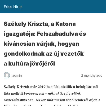
Friss Hirek
Székely Kriszta, a Katona
igazgatója: Felszabadulva és
kíváncsian várjuk, hogyan
gondolkodnak az új vezetők
a kultúra jövőjéről
admin
2 months ago
Székely Krisztát már 2019-ben feltüntettük a befolyásos női
lista melletti
Forbes-arcok – nők, akikre figyelünk
összeállításunkban. Akkor már túl volt több rendezői díjon a