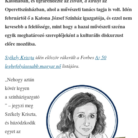
Katonában, és újrarendezte az
az
István, a királyt
Operettszínházban, ahol a művészeti tanács tagja is volt. Idén
februártól ő a Katona József Színház igazgatója, és ezzel nem
kevesebb a felelőssége, mint hogy a hazai művészeti szcéna
egyik meghatározó szereplőjeként a kulturális diskurzust
előre mozdítsa.
Székely Kriszta
idén először rákerült a Forbes
Az 50
legbefolyásosabb magyar nő
listájára.
„Nehogy aztán
kövér legyen
a színházigazgató
” – jegyzi meg
Székely Kriszta,
és húzódzkodik
egyet az