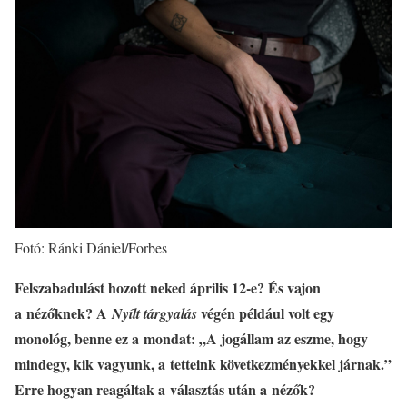
Fotó: Ránki Dániel/Forbes
Felszabadulást hozott neked április 12-e? És vajon
a nézőknek? A
végén például volt egy
Nyílt tárgyalás
monológ, benne ez a mondat: „A jogállam az eszme, hogy
mindegy, kik vagyunk, a tetteink következményekkel járnak.”
Erre hogyan reagáltak a választás után a nézők?