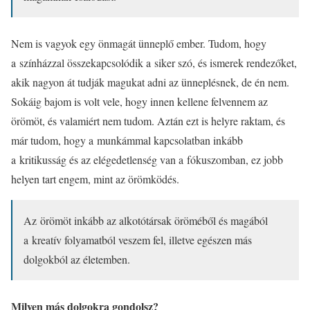
Nem is vagyok egy önmagát ünneplő ember. Tudom, hogy
a színházzal összekapcsolódik a siker szó, és ismerek rendezőket,
akik nagyon át tudják magukat adni az ünneplésnek, de én nem.
Sokáig bajom is volt vele, hogy innen kellene felvennem az
örömöt, és valamiért nem tudom. Aztán ezt is helyre raktam, és
már tudom, hogy a munkámmal kapcsolatban inkább
a kritikusság és az elégedetlenség van a fókuszomban, ez jobb
helyen tart engem, mint az örömködés.
Az örömöt inkább az alkotótársak öröméből és magából
a kreatív folyamatból veszem fel, illetve egészen más
dolgokból az életemben.
Milyen más dolgokra gondolsz?