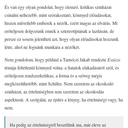
És van egy olyan gondolat, hogy elemző, kritikus színházat
csinálni nehezebb, mint szórakoztató, könnyed előadásokat,
hiszen műveltebb emberek a nézők, ezért magas az elvárás. Mi
erőteljesen dolgozunk ennek a sztereotípiának a lazításán, de
persze ez sosem jelentheti azt, hogy olyan előadásokat hozzunk
létre, ahol ne fognánk munkára a nézőket.
Nem gondolom, hogy például a Tarnóczi Jakab rendezte
Extázis
témája feltétlenül könnyed volna: a fiatalok elakadásáról szól, és
erőteljesen rendszerkritikus, a forma és a szöveg mégis
megközelíthetőbb, mint Schiller. Nem szeretem az okoskodó
színházat, az értelmiségben sem szeretem az okoskodás
aspektusát. A szolgálat, az építés a lényeg, ha értelmiségi vagy, ha
nem.
Ha pedig az értelmiségről beszélünk ma, már eleve az