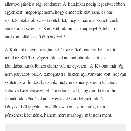
állampolgárok a régi rendszert. A fiatalokat pedig legszívesebben
egyenként megölelgetném, hogy elmentek szavazni, és bár
gyűlöletplakátok között nőttek fel, mégis más utat szeretnének
ennek az országnak. Kint voltunk mi is aznap éjjel Adéllal az
utcákon, elképesztő élmény volt!
A Katonát nagyon meghurcolták az előző rendszerben, mi itt
mind az SZFE-n végeztünk, sokan tanítottunk is ott, az
identitásunknak fontos eleme volt az egyetem. A Katona már rég
nem pályázott NKA-támogatásra, hiszen nyilvánvaló volt, hogyan
születnek a döntések, és kik, mely intézmények nem lehetnek
soha kedvezményezettek. Túléltünk, volt, hogy nulla forintból
csináltunk előadásokat, kevés fizetésért dolgoztunk, és
kényszerből jegyárat emeltünk – nem azért tettük, mert
pénzéhesek lennénk, hanem mert máshogy már nem ment.