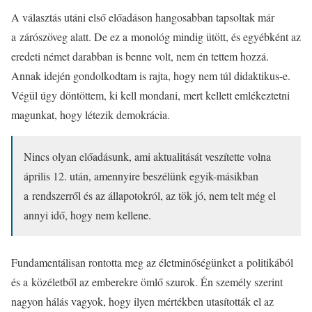
A választás utáni első előadáson hangosabban tapsoltak már
a zárószöveg alatt. De ez a monológ mindig ütött, és egyébként az
eredeti német darabban is benne volt, nem én tettem hozzá.
Annak idején gondolkodtam is rajta, hogy nem túl didaktikus-e.
Végül úgy döntöttem, ki kell mondani, mert kellett emlékeztetni
magunkat, hogy létezik demokrácia.
Nincs olyan előadásunk, ami aktualitását veszítette volna
április 12. után, amennyire beszélünk egyik-másikban
a rendszerről és az állapotokról, az tök jó, nem telt még el
annyi idő, hogy nem kellene.
Fundamentálisan rontotta meg az életminőségünket a politikából
és a közéletből az emberekre ömlő szurok. Én személy szerint
nagyon hálás vagyok, hogy ilyen mértékben utasították el az