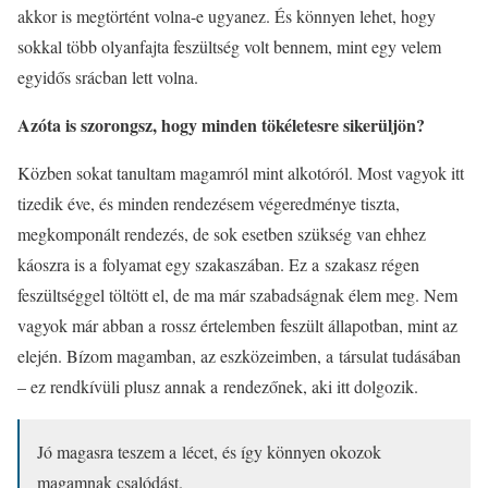
akkor is megtörtént volna-e ugyanez. És könnyen lehet, hogy
sokkal több olyanfajta feszültség volt bennem, mint egy velem
egyidős srácban lett volna.
Azóta is szorongsz, hogy minden tökéletesre sikerüljön?
Közben sokat tanultam magamról mint alkotóról. Most vagyok itt
tizedik éve, és minden rendezésem végeredménye tiszta,
megkomponált rendezés, de sok esetben szükség van ehhez
káoszra is a folyamat egy szakaszában. Ez a szakasz régen
feszültséggel töltött el, de ma már szabadságnak élem meg. Nem
vagyok már abban a rossz értelemben feszült állapotban, mint az
elején. Bízom magamban, az eszközeimben, a társulat tudásában
– ez rendkívüli plusz annak a rendezőnek, aki itt dolgozik.
Jó magasra teszem a lécet, és így könnyen okozok
magamnak csalódást.