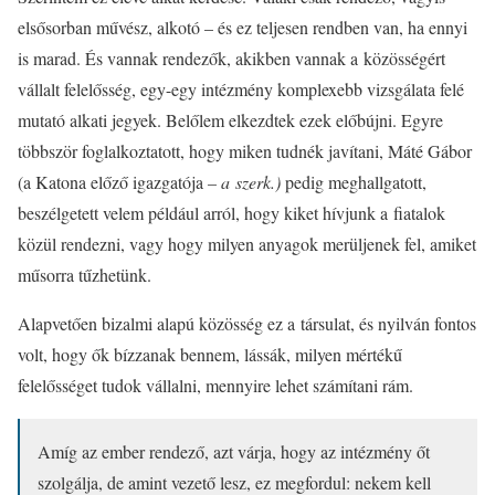
elsősorban művész, alkotó – és ez teljesen rendben van, ha ennyi
is marad. És vannak rendezők, akikben vannak a közösségért
vállalt felelősség, egy-egy intézmény komplexebb vizsgálata felé
mutató alkati jegyek. Belőlem elkezdtek ezek előbújni. Egyre
többször foglalkoztatott, hogy miken tudnék javítani, Máté Gábor
(a Katona előző igazgatója
– a szerk.)
pedig meghallgatott,
beszélgetett velem például arról, hogy kiket hívjunk a fiatalok
közül rendezni, vagy hogy milyen anyagok merüljenek fel, amiket
műsorra tűzhetünk.
Alapvetően bizalmi alapú közösség ez a társulat, és nyilván fontos
volt, hogy ők bízzanak bennem, lássák, milyen mértékű
felelősséget tudok vállalni, mennyire lehet számítani rám.
Amíg az ember rendező, azt várja, hogy az intézmény őt
szolgálja, de amint vezető lesz, ez megfordul: nekem kell