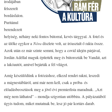
irodájában
felszerelt
bordásfalon.
Puritánul
berendezett
helyiség, néhány neki fontos bútorral, kevés tárggyal. A fotel és
az ülőke egykor a
Nóra
díszlete volt, az íróasztalt ő rakta össze.
Azok után ez már szinte semmi, hogy a covid idején párjával,
Jordán Adéllal maguk építették meg és bútorozták be Vandát, azt
a lakóautót, amivel bejárták a fél világot.
Amíg készülődünk a fotózáshoz, elkezd rendet rakni, leszedi
a mágnestábláról, ami már nem kell, csak a próba- és
előadásbeosztások meg a jövő évi premierlista maradnak. „Azt
még nem láthatod” – mondja szigorúan utóbbira. A pályázatából
úgyis tudom, miket mutatnak be, lesz jó pár kortárs darab.