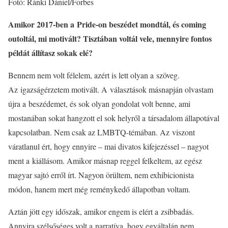
Fotó: Ránki Dániel/Forbes
Amikor 2017-ben a Pride-on beszédet mondtál, és coming
outoltál, mi motivált? Tisztában voltál vele, mennyire fontos
példát állítasz sokak elé?
Bennem nem volt félelem, azért is lett olyan a szöveg.
Az igazságérzetem motivált. A választások másnapján olvastam
újra a beszédemet, és sok olyan gondolat volt benne, ami
mostanában sokat hangzott el sok helyről a társadalom állapotával
kapcsolatban. Nem csak az LMBTQ-témában. Az viszont
váratlanul ért, hogy ennyire – mai divatos kifejezéssel – nagyot
ment a kiállásom. Amikor másnap reggel felkeltem, az egész
magyar sajtó erről írt. Nagyon örültem, nem exhibicionista
módon, hanem mert még reménykedő állapotban voltam.
Aztán jött egy időszak, amikor engem is elért a zsibbadás.
Annyira szélsőséges volt a narratíva, hogy egyáltalán nem