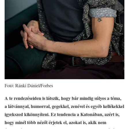
Fotó: Ránki Dániel/Forbes
A te rendezé
seiden is l
átszik, hogy bár mindig súlyos a t
é
ma,
a látvánnyal, humorral, gegekkel, zen
é
vel
é
s egy
é
b kell
é
kekkel
igyekszed kik
ö
nnyíteni. Ez tendencia a Katonában, az
é
rt is,
hogy min
é
l t
ö
bb n
é
zőt
é
rjetek el, azokat is, akik nem