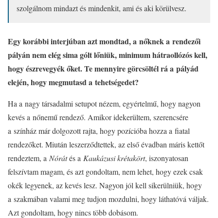
szolgálnom mindazt és mindenkit, ami és aki körülvesz.
Egy korábbi interjúban azt mondtad, a nőknek a rendezői
pályán nem elég sima gólt lőniük, minimum hátraollózós kell,
hogy észrevegyék őket. Te mennyire görcsöltél rá a pályád
elején, hogy megmutasd a tehetségedet?
Ha a nagy társadalmi setupot nézem, egyértelmű, hogy nagyon
kevés a nőnemű rendező. Amikor idekerültem, szerencsére
a színház már dolgozott rajta, hogy pozícióba hozza a fiatal
rendezőket. Miután leszerződtettek, az első évadban máris kettőt
rendeztem, a
Nórát
és a
Kaukázusi krétakört
, iszonyatosan
felszívtam magam, és azt gondoltam, nem lehet, hogy ezek csak
okék legyenek, az kevés lesz. Nagyon jól kell sikerülniük, hogy
a szakmában valami meg tudjon mozdulni, hogy láthatóvá váljak.
Azt gondoltam, hogy nincs több dobásom.