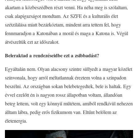
akartam a közbeszédben részt venni. Ha néha meg is szólaltam,
csak alapigazságot mondtam. Az SZFE és a kulturális élet
szétzilálása miatt bezárkóztam, mindent arra tettem fel, hogy
fennmaradjon a Katonában a morál és maga a Katona is. Végül
átvészeltük ezt az időszakot.
Beleraktad a rendezéseidbe ezt a zsibbadást?
Egyáltalán nem. Olyan alacsony szintre süllyedt a magyar közélet
színvonala, hogy arról méltatlannak éreztem volna a színpadon
beszélni. Az országban sokan belebetegedtek, bele is haltak. Egy
évvel ezelőtt én is nagyon rossz állapotban voltam, állandóan
beteg lettem, volt egy könnyű műtétem, amiből rendkívül nehezen
álltam lábra, pedig erős fizikumom van. Eltűnt belőlem az
életenergia.