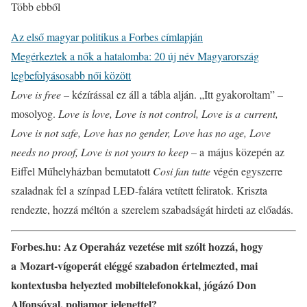
Több ebből
Az első magyar politikus a Forbes címlapján
Megérkeztek a nők a hatalomba: 20 új név Magyarország
legbefolyásosabb női között
Love is free
– kézírással ez áll a tábla alján. „Itt gyakoroltam” –
mosolyog.
Love is love, Love is not control, Love is a current,
Love is not safe, Love has no gender, Love has no age, Love
needs no proof, Love is not yours to keep
– a május közepén az
Eiffel Műhelyházban bemutatott
Cosi fan tutte
végén egyszerre
szaladnak fel a színpad LED-falára vetített feliratok. Kriszta
rendezte, hozzá méltón a szerelem szabadságát hirdeti az előadás.
Forbes.hu: Az Operaház vezetése mit szólt hozzá, hogy
a Mozart-vígoperát eléggé szabadon értelmezted, mai
kontextusba helyezted mobiltelefonokkal, jógázó Don
Alfonsóval, poliamor jelenettel?