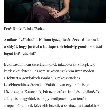
Fotó: Ránki Dániel/Forbes
Amikor elvállaltad a Katona igazgatását, érezted-e annak
a súlyát, hogy jórészt a budapesti értelmiség gondolkodását
fogod befolyásolni?
Befolyásolni nem szeretnénk őket, inkább csak a megfelelő
kérdéseket feltenni, és nem szívesen szűkítem ilyen módon
a fókuszt a gondolkodásomban, kirekesztőnek és
felsőbbrendűnek érezném. Valóban van egy értelmiségi
közönsége a Katonának, bár azért erős a fiatal és a diáknézők
aránya is – figyelünk is, hogy kerüljenek olyan témák
a repertoárra, amik közelebb hozzák a színházat a fiatalokhoz.