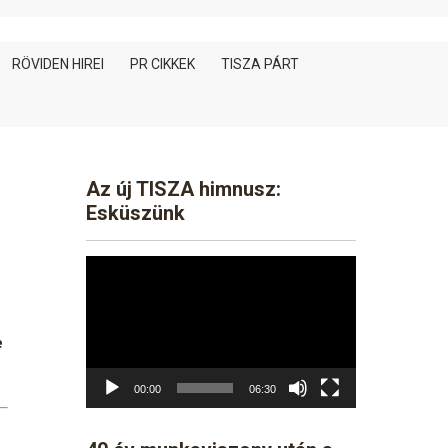
RÖVIDEN HIREI
PR CIKKEK
TISZA PÁRT
Az új TISZA himnusz:
Esküszünk
Video
Player
e
00:00
06:30