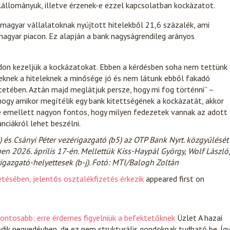
elállományuk, illetve érzenek-e ezzel kapcsolatban kockázatot.
 magyar vállalatoknak nyújtott hitelekből 21,6 százalék, ami
magyar piacon. Ez alapján a bank nagyságrendileg arányos
ódon kezeljük a kockázatokat. Ebben a kérdésben soha nem tettünk
eknek a hiteleknek a minősége jó és nem látunk ebből fakadó
tetében. Aztán majd meglátjuk persze, hogy mi fog történni” –
hogy amikor megítélik egy bank kitettségének a kockázatát, akkor
e emellett nagyon fontos, hogy milyen fedezetek vannak az adott
nciákról lehet beszélni.
 és Csányi Péter vezérigazgató (b5) az OTP Bank Nyrt. közgyűlését
en 2026. április 17-én. Mellettük Kiss-Haypál György, Wolf László,
igazgató-helyettesek (b-j). Fotó: MTI/Balogh Zoltán
etésében, jelentős osztalékfizetés érkezik
appeared first on
ontosabb: erre érdemes figyelniük a befektetőknek
Üzlet
A hazai
ik negyedévben, de ez nem strukturális gondoknak tudható be. Így