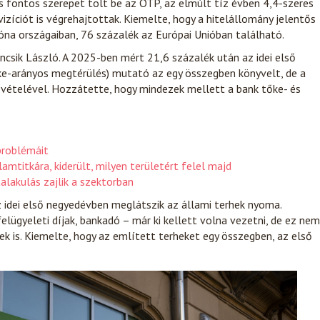
is fontos szerepet tölt be az OTP, az elmúlt tíz évben 4,4-szeres
vizíciót is végrehajtottak. Kiemelte, hogy a hitelállomány jelentős
óna országaiban, 76 százalék az Európai Unióban található.
sik László. A 2025-ben mért 21,6 százalék után az idei első
ke-arányos megtérülés) mutató az egy összegben könyvelt, de a
evételével. Hozzátette, hogy mindezek mellett a bank tőke- és
problémáit
mtitkára, kiderült, milyen területért felel majd
alakulás zajlik a szektorban
az idei első negyedévben meglátszik az állami terhek nyoma.
elügyeleti díjak, bankadó – már ki kellett volna vezetni, de ez nem
k is. Kiemelte, hogy az említett terheket egy összegben, az első