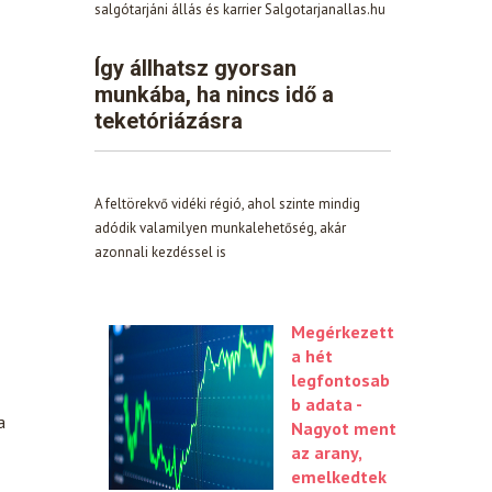
salgótarjáni állás és karrier Salgotarjanallas.hu
Így állhatsz gyorsan
munkába, ha nincs idő a
teketóriázásra
A feltörekvő vidéki régió, ahol szinte mindig
adódik valamilyen munkalehetőség, akár
azonnali kezdéssel is
Megérkezett
a hét
legfontosab
b adata -
a
Nagyot ment
az arany,
emelkedtek