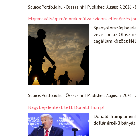
Source:
Portfolio.hu - Összes hír
|
Published:
August 7, 2026 -
Migránsválság: már órák múlva szigorú ellenőrzés jö
Spanyolország bejel
vezet be az Olaszors
tagállam között kiél
Source:
Portfolio.hu - Összes hír
|
Published:
August 7, 2026 -
Nagy bejelentést tett Donald Trump!
Donald Trump amerik
dollár értékű bányász