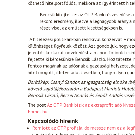
köthető hitelportfóliót, mekkora az így érintett hit
Bencsik kifejtette: az OTP Bank részesedése a
rekord eredmény, illetve a legnagyobb arány a 
részt visel az említett kitettségekben is.
„A hitelezési politikánkban rendkívül konzervatív m
különbséget ügyfelek között. Azt gondoljuk, hogy ez
jelentős kockázat növekedést a mi portfóliónk tekin
fejtette ki kérdésünkre Bencsik László. Hozzátette, 
fontos magának az adósnak a gazdasági helyzete, d
hitel mögött, illetve adott esetben, hogy milyen gara
Borítókép: Csányi Sándor, az igazgatóság elnöke (b4)
követő sajtótájékoztatón a Budapest Marriott Hotelb
Bencsik László, Becsei András és Sebők András vezér
The post
Az OTP Bank bízik az extraprofit adó kivez
Forbes.hu
.
Kapcsolódó híreink
Romlott az OTP profitja, de messze nem ez a legf
nagybank eredménye látványosan csökkent a másod