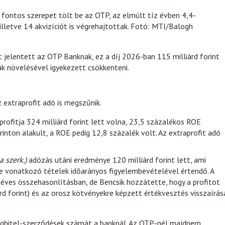
 fontos szerepet tölt be az OTP, az elmúlt tíz évben 4,4-
 illetve 14 akvizíciót is végrehajtottak. Fotó: MTI/Balogh
t jelentett az OTP Banknak, ez a díj 2026-ban 115 milliárd forint
ak növelésével igyekezett csökkenteni.
 extraprofit adó is megszűnik.
 profitja 324 milliárd forint lett volna, 23,5 százalékos ROE
orinton alakult, a ROE pedig 12,8 százalék volt. Az extraprofit adó
a szerk.)
adózás utáni eredménye 120 milliárd forint lett, ami
vre vonatkozó tételek időarányos figyelembevételével értendő. A
 éves összehasonlításban, de Bencsik hozzátette, hogy a profitot
rd forint) és az orosz kötvényekre képzett értékvesztés visszaírás
oghitel-szerződések számát a banknál. Az OTP-nél majdnem