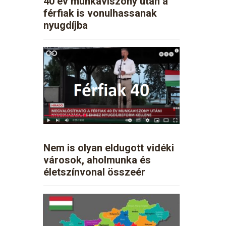
40 év munkaviszony után a
férfiak is vonulhassanak
nyugdíjba
Nem is olyan eldugott vidéki
városok, aholmunka és
életszínvonal összeér