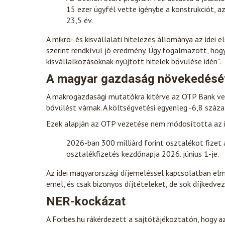
15 ezer ügyfél vette igénybe a konstrukciót, az
23,5 év.
A mikro- és kisvállalati hitelezés állománya az idei
szerint rendkívül jó eredmény. Úgy fogalmazott, hogy 
kisvállalkozásoknak nyújtott hitelek bővülése idén”.
A magyar gazdaság növekedésé
A makrogazdasági mutatókra kitérve az OTP Bank vez
bővülést várnak. A költségvetési egyenleg -6,8 százal
Ezek alapján az OTP vezetése nem módosította az i
2026-ban 300 milliárd forint osztalékot fizet 
osztalékfizetés kezdőnapja 2026. június 1-je.
Az idei magyarországi díjemeléssel kapcsolatban elmo
emel, és csak bizonyos díjtételeket, de sok díjkedvez
NER-kockázat
A Forbes.hu rákérdezett a sajtótájékoztatón, hogy 