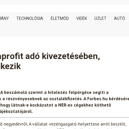
MÁNY
TECHNOLÓGIA
ÉLETMÓD
VIDÉK
ÜZLET
AUTÓ
aprofit adó kivezetésében,
rkezik
 A beszámoló szerint a hitelezés felpörgése segíti a
k a részvényeseknek az osztalékfizetés. A Forbes.hu kérdésér
, hogy látnak-e kockázatot a NER-es cégekhez köthető
ájékoztatójáról.
negyedévről. A vállalat vezérigazgató-helyettese arról beszélt,