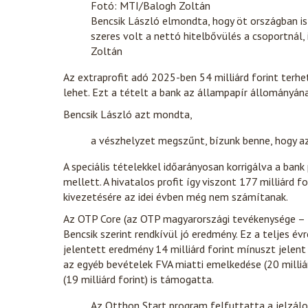
Fotó: MTI/Balogh Zoltán
Bencsik László elmondta, hogy öt országban is
szeres volt a nettó hitelbővülés a csoportnál,
Zoltán
Az extraprofit adó 2025-ben 54 milliárd forint terhe
lehet. Ezt a tételt a bank az állampapír állományán
Bencsik László azt mondta,
a vészhelyzet megszűnt, bízunk benne, hogy az
A speciális tételekkel időarányosan korrigálva a bank
mellett. A hivatalos profit így viszont 177 milliárd f
kivezetésére az idei évben még nem számítanak.
Az OTP Core (az OTP magyarországi tevékenysége –
Bencsik szerint rendkívül jó eredmény. Ez a teljes é
jelentett eredmény 14 milliárd forint mínuszt jelent
az egyéb bevételek FVA miatti emelkedése (20 milliá
(19 milliárd forint) is támogatta.
Az Otthon Start program felfuttatta a jelzál