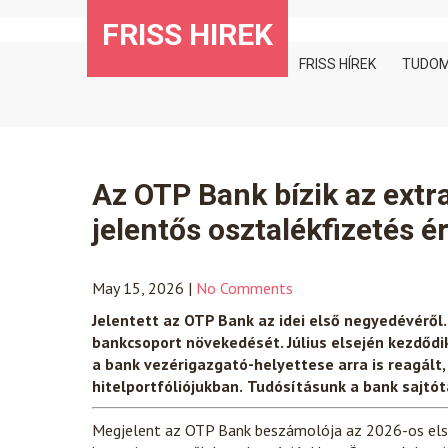
Skip
FRISS HIREK
to
content
FRISS HÍREK
TUDO
Az OTP Bank bízik az extr
jelentős osztalékfizetés é
May 15, 2026
|
No Comments
Jelentett az OTP Bank az idei első negyedévéről.
bankcsoport növekedését. Július elsején kezdődi
a bank vezérigazgató-helyettese arra is reagált
hitelportfóliójukban.
Tudósításunk a bank sajtót
Megjelent az OTP Bank beszámolója az 2026-os első 