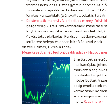
érdemes nézni az OTP friss gyorsjelentését. Az e
minimálisan nagyobb mértékben romlott az OTP id
forintos konszolidált (leányvállalatokat is tarta
Kiszámolták, mennyi víz érkezik és mennyi folyik k
Igazgatóság vízrajzi szakembereinek számításai sz
folyt ki az országból a Tiszán, mint ami befolyt,
Vízkészletgazdálkodási Rendszer hatékonyságának,
területére belépő és onnan kilépő felszíni vizek…
Visited 1 times, 1 visit(s) today
Megérkezett a hét legfontosabb adata - Nagyot men
Emelkedtek az európ
munkaerőpiaci jelent
csökkent a foglalko
növekedés helyett, r
módosították. A szá
pedig emelkedtek, 
várakozások. Közben 
közzé negyedéves sz
ment.
Read more »