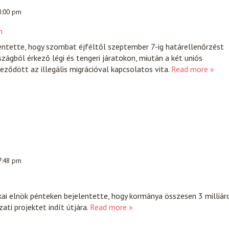
 8:00 pm
n
entette, hogy szombat éjféltől szeptember 7-ig határellenőrzést
zágból érkező légi és tengeri járatokon, miután a két uniós
eződött az illegális migrációval kapcsolatos vita.
Read more »
 7:48 pm
ai elnök pénteken bejelentette, hogy kormánya összesen 3 milliár
ati projektet indít útjára.
Read more »