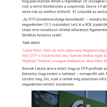
hogy piacvezetők lettek a régiónkban. Öt országban 
volt a nettó hitelbővülés a csoportnál, illetve 14 ak
része már az unióhoz köthető: 42 százalék az euróz
„Az OTP jövedelmezősége kiemelkedő” – mondta Benc
negyedévben 23,5 százalékot tett ki a ROE (sajáttő
teljes évre vonatkozó tételek időarányos figyelemb
likviditás helyzete stabil.
Több ebből
Csányi Péter: Nem az euró oldja meg Magyarország 
Volt OTP-s felsővezető lesz Kármán András egyik álla
Meglepő fordulat a magyar bankpiacon, drasztikus át
Bencsik László arra is kitért, hogy az OTP profitján 
Kiemelte, hogy ezeket a terheket – extraprofit adó, f
történt meg. Sőt, ezek a terhek még jelentősen nőtte
negyedévben kellett elszámolni.