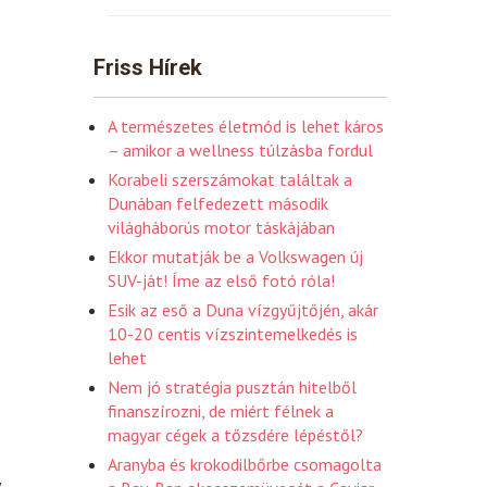
Friss Hírek
A természetes életmód is lehet káros
– amikor a wellness túlzásba fordul
Korabeli szerszámokat találtak a
Dunában felfedezett második
világháborús motor táskájában
Ekkor mutatják be a Volkswagen új
SUV-ját! Íme az első fotó róla!
Esik az eső a Duna vízgyűjtőjén, akár
10-20 centis vízszintemelkedés is
lehet
Nem jó stratégia pusztán hitelből
finanszírozni, de miért félnek a
magyar cégek a tőzsdére lépéstől?
Aranyba és krokodilbőrbe csomagolta