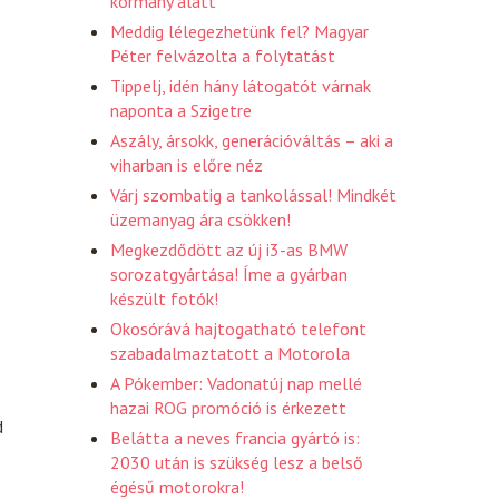
kormány alatt
Meddig lélegezhetünk fel? Magyar
Péter felvázolta a folytatást
Tippelj, idén hány látogatót várnak
naponta a Szigetre
Aszály, ársokk, generációváltás – aki a
viharban is előre néz
Várj szombatig a tankolással! Mindkét
üzemanyag ára csökken!
Megkezdődött az új i3-as BMW
sorozatgyártása! Íme a gyárban
készült fotók!
Okosórává hajtogatható telefont
szabadalmaztatott a Motorola
A Pókember: Vadonatúj nap mellé
hazai ROG promóció is érkezett
d
Belátta a neves francia gyártó is:
2030 után is szükség lesz a belső
égésű motorokra!