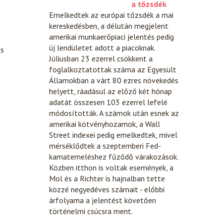
a tőzsdék
Emelkedtek az európai tőzsdék a mai
kereskedésben, a délután megjelent
amerikai munkaerőpiaci jelentés pedig
új lendületet adott a piacoknak.
és
Júliusban 23 ezerrel csökkent a
foglalkoztatottak száma az Egyesült
Államokban a várt 80 ezres növekedés
helyett, ráadásul az előző két hónap
adatát összesen 103 ezerrel lefelé
módosították. A számok után esnek az
amerikai kötvényhozamok, a Wall
Street indexei pedig emelkedtek, mivel
mérséklődtek a szeptemberi Fed-
kamatemeléshez fűződő várakozások.
Közben itthon is voltak események, a
Mol és a Richter is hajnalban tette
közzé negyedéves számait - előbbi
árfolyama a jelentést követően
történelmi csúcsra ment.