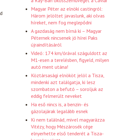
a Ray-Ban okosszemüvegét a Caviar
Magyar Péter az elnöki castingról:
rd
Három jelöltet javaslunk, aki olvas
híreket, nem fog meglepődni
A gazdaság nem bírná ki – Magyar
Péternek nincsenek jó hírei Paks
újraindításáról
Videó: 174 km/órával száguldott az
M1-esen a terelésben, figyeld, milyen
autó ment utána!
Köztársasági elnököt jelöl a Tisza,
mindenki azt találgatja, ki lesz
szombaton a befutó – soroljuk az
eddig felmerült neveket
Ha eső nincs is, a benzin- és
gázolajárak legalább esnek
Ki nem találnád, mivel magyarázza
Vitézy, hogy Mészárosék cége
elnyerhette első tenderét a Tisza-