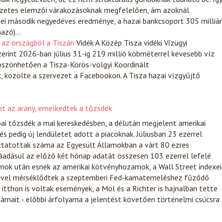
lőzetes elemzői várakozásoknak megfelelően, ám azoknál
ei második negyedéves eredménye, a hazai bankcsoport 305 milliá
lmazó)…
i az országból a Tiszán
Vidék
A Közép Tisza vidéki Vízügyi
erint 2026-ban július 31-ig 219 millió köbméterrel kevesebb víz
 köszönhetően a Tisza-Körös-völgyi Koordinált
 közölte a szervezet a Facebookon. A Tisza hazai vízgyűjtő
t az arany, emelkedtek a tőzsdék
ai tőzsdék a mai kereskedésben, a délután megjelent amerikai
és pedig új lendületet adott a piacoknak. Júliusban 23 ezerrel
ztatottak száma az Egyesült Államokban a várt 80 ezres
áadásul az előző két hónap adatát összesen 103 ezerrel lefelé
mok után esnek az amerikai kötvényhozamok, a Wall Street indexei
mivel mérséklődtek a szeptemberi Fed-kamatemeléshez fűződő
itthon is voltak események, a Mol és a Richter is hajnalban tette
ámait - előbbi árfolyama a jelentést követően történelmi csúcsra