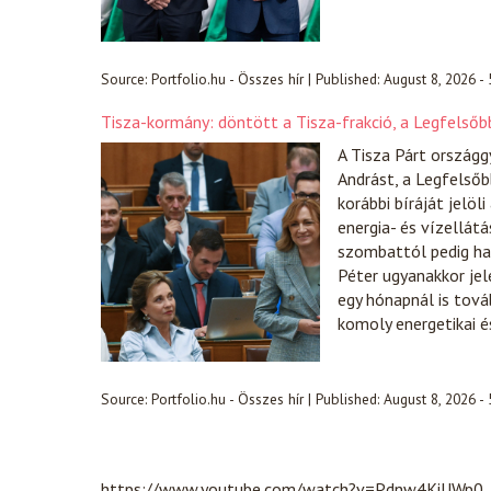
Source:
Portfolio.hu - Összes hír
|
Published:
August 8, 2026 -
Tisza-kormány: döntött a Tisza-frakció, a Legfelsőb
A Tisza Párt országg
Andrást, a Legfelsőb
korábbi bíráját jelöl
energia- és vízellá
szombattól pedig ha
Péter ugyanakkor jele
egy hónapnál is tová
komoly energetikai 
Source:
Portfolio.hu - Összes hír
|
Published:
August 8, 2026 -
https://www.youtube.com/watch?v=Pdnw4KiUWp0