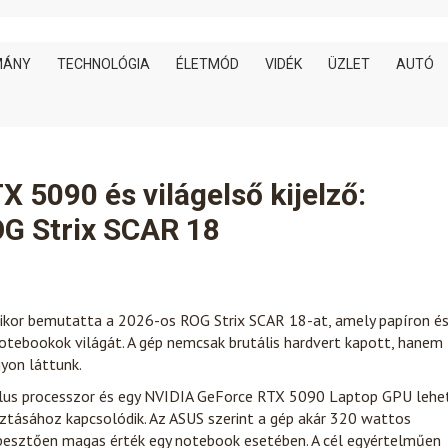
MÁNY
TECHNOLÓGIA
ÉLETMÓD
VIDÉK
ÜZLET
AUTÓ
TX 5090 és világelső kijelző:
G Strix SCAR 18
ikor bemutatta a 2026-os ROG Strix SCAR 18-at, amely papíron é
 notebookok világát. A gép nemcsak brutális hardvert kapott, hanem
yon láttunk.
Plus processzor és egy NVIDIA GeForce RTX 5090 Laptop GPU lehet
sztásához kapcsolódik. Az ASUS szerint a gép akár 320 wattos
képesztően magas érték egy notebook esetében. A cél egyértelműen