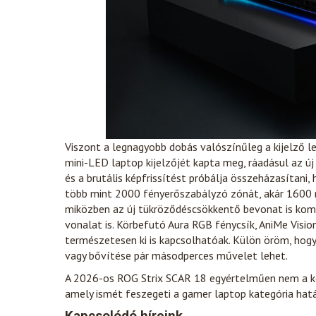
Viszont a legnagyobb dobás valószínűleg a kijelző l
mini-LED laptop kijelzőjét kapta meg, ráadásul az
és a brutális képfrissítést próbálja összeházasítani,
több mint 2000 fényerőszabályzó zónát, akár 1600 n
miközben az új tükröződéscsökkentő bevonat is komo
vonalat is. Körbefutó Aura RGB fénycsík, AniMe Visi
természetesen ki is kapcsolhatóak. Külön öröm, hogy 
vagy bővítése pár másodperces művelet lehet.
A 2026-os ROG Strix SCAR 18 egyértelműen nem a k
amely ismét feszegeti a gamer laptop kategória hatá