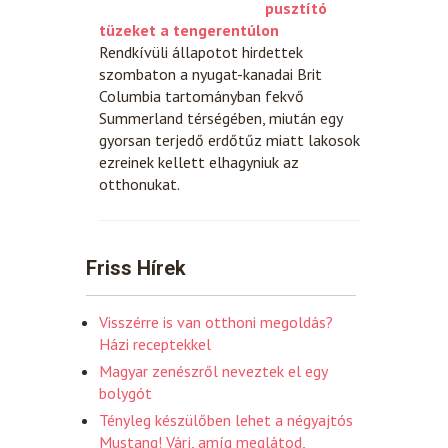
pusztító
tüzeket a tengerentúlon
Rendkívüli állapotot hirdettek
szombaton a nyugat-kanadai Brit
Columbia tartományban fekvő
Summerland térségében, miután egy
gyorsan terjedő erdőtűz miatt lakosok
ezreinek kellett elhagyniuk az
otthonukat.
Friss Hírek
Visszérre is van otthoni megoldás?
Házi receptekkel
Magyar zenészről neveztek el egy
bolygót
Tényleg készülőben lehet a négyajtós
Mustang! Várj, amíg meglátod,