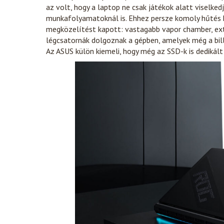
az volt, hogy a laptop ne csak játékok alatt viselke
munkafolyamatoknál is. Ehhez persze komoly hűtés ke
megközelítést kapott: vastagabb vapor chamber, ext
légcsatornák dolgoznak a gépben, amelyek még a bill
Az ASUS külön kiemeli, hogy még az SSD-k is dedikál