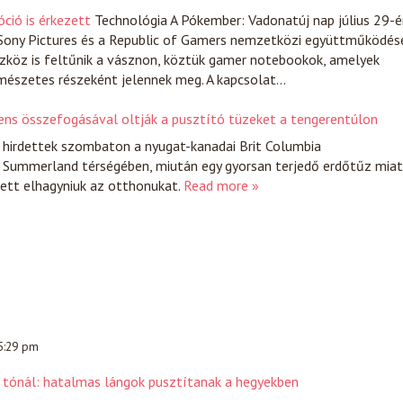
ció is érkezett
Technológia
A Pókember: Vadonatúj nap július 29-é
 Sony Pictures és a Republic of Gamers nemzetközi együttműködés
szköz is feltűnik a vásznon, köztük gamer notebookok, amelyek
rmészetes részeként jelennek meg. A kapcsolat…
nens összefogásával oltják a pusztító tüzeket a tengerentúlon
 hirdettek szombaton a nyugat-kanadai Brit Columbia
Summerland térségében, miután egy gyorsan terjedő erdőtűz miat
lett elhagyniuk az otthonukat.
Read more »
 5:29 pm
i tónál: hatalmas lángok pusztítanak a hegyekben