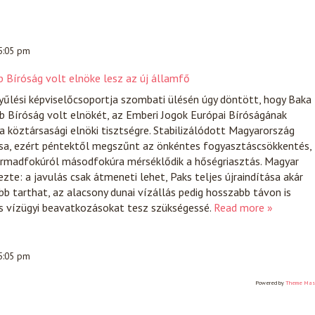
 5:05 pm
b Bíróság volt elnöke lesz az új államfő
yűlési képviselőcsoportja szombati ülésén úgy döntött, hogy Baka
b Bíróság volt elnökét, az Emberi Jogok Európai Bíróságának
i a köztársasági elnöki tisztségre. Stabilizálódott Magyarország
tása, ezért péntektől megszűnt az önkéntes fogyasztáscsökkentés,
rmadfokúról másodfokúra mérséklődik a hőségriasztás. Magyar
zte: a javulás csak átmeneti lehet, Paks teljes újraindítása akár
bb tarthat, az alacsony dunai vízállás pedig hosszabb távon is
és vízügyi beavatkozásokat tesz szükségessé.
Read more »
 5:05 pm
Powered by
Theme Mas