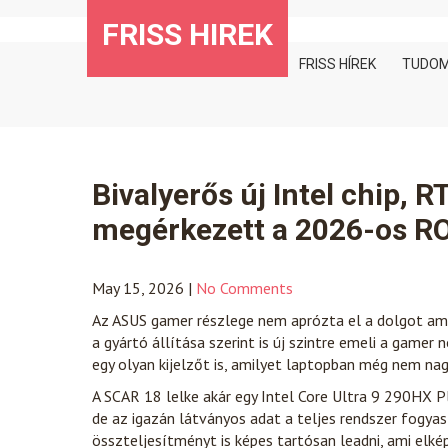
Skip
FRISS HIREK
to
content
FRISS HÍREK
TUDO
Bivalyerős új Intel chip, R
megérkezett a 2026-os RO
May 15, 2026
|
No Comments
Az ASUS gamer részlege nem aprózta el a dolgot am
a gyártó állítása szerint is új szintre emeli a gamer
egy olyan kijelzőt is, amilyet laptopban még nem nag
A SCAR 18 lelke akár egy Intel Core Ultra 9 290HX 
de az igazán látványos adat a teljes rendszer fogya
összteljesítményt is képes tartósan leadni, ami el