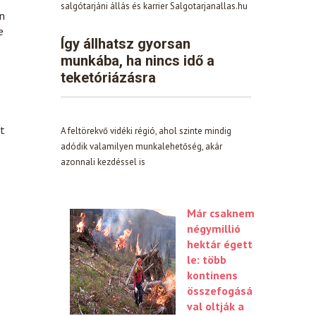
salgótarjáni állás és karrier Salgotarjanallas.hu
n
e
Így állhatsz gyorsan
munkába, ha nincs idő a
teketóriázásra
t
A feltörekvő vidéki régió, ahol szinte mindig
adódik valamilyen munkalehetőség, akár
azonnali kezdéssel is
Már csaknem
négymillió
hektár égett
le: több
kontinens
összefogásá
val oltják a