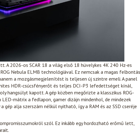
ett. A 2026-os SCAR 18 a világ első 18 hüvelykes 4K 240 Hz-es
 új ROG Nebula ELMB technológiával. Ez nemcsak a magas felbontá
 hanem a mozgásmegjelenítést is teljesen új szintre emeli. A panel
ites HDR-csúcsfényerőt és teljes DCI-P3 lefedettséget kínál,
ly hangsúlyt kapott. A gép közben megőrizte a klasszikus ROG-
on LED-mátrix a fedlapon, gamer dizájn mindenhol, de mindezek
a gép alja szerszám nélkül nyitható, így a RAM és az SSD cseréje
ompromisszumokról szól. Ez inkább egy hordozható erőmű lett,
rait.