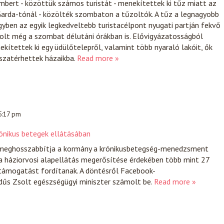
bert - közöttük számos turistát - menekítettek ki tűz miatt az
Garda-tónál - közölték szombaton a tűzoltók. A tűz a legnagyobb
gyben az egyik legkedveltebb turistacélpont nyugati partján fekvő
olt még a szombat délutáni órákban is. Elővigyázatosságból
kítettek ki egy üdülőtelepről, valamint több nyaraló lakóit, ők
szatérhettek házaikba.
Read more »
 5:17 pm
ónikus betegek ellátásában
g meghosszabbítja a kormány a krónikusbetegség-menedzsment
a háziorvosi alapellátás megerősítése érdekében több mint 27
s támogatást fordítanak. A döntésről Facebook-
űs Zsolt egészségügyi miniszter számolt be.
Read more »