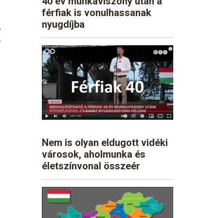
40 év munkaviszony után a
férfiak is vonulhassanak
nyugdíjba
ő
.
Nem is olyan eldugott vidéki
városok, aholmunka és
életszínvonal összeér