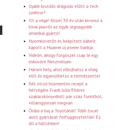
Újabb brutális drágulás előtt a tech
szektor?
Itt a vége! Közel 30 év után kivonul a
kínai piacról az egyik legnagyobb
amerikai gyártó!
Nyomkövetőt és beépített kábelt
kapott a Huawei új power bankja
Videón, ahogy forgószél csap le egy
esküvőre Neszmélyen
Három hely, ahol elbújhatsz a világ
elől és egyesülhetsz a természettel
Két olcsó húsmentes recept a
hétvégére Frank Júlia filléres
szakácskönyvéből: pár száz forintból,
villámgyorsan megvan
Óriási a baj a Toyotánál! Több tucat
autó gyártását felfüggesztették! Ez
áll a háttérben!