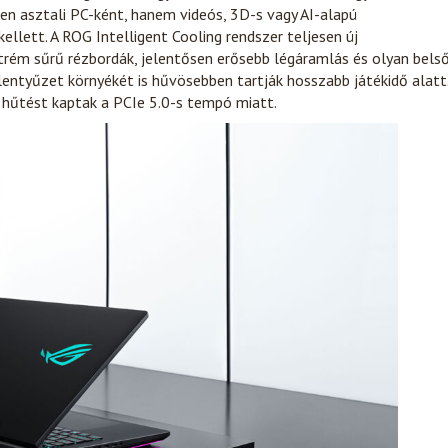
djen asztali PC-ként, hanem videós, 3D-s vagy AI-alapú
llett. A ROG Intelligent Cooling rendszer teljesen új
rém sűrű rézbordák, jelentősen erősebb légáramlás és olyan bels
entyűzet környékét is hűvösebben tartják hosszabb játékidő alatt
t hűtést kaptak a PCIe 5.0-s tempó miatt.