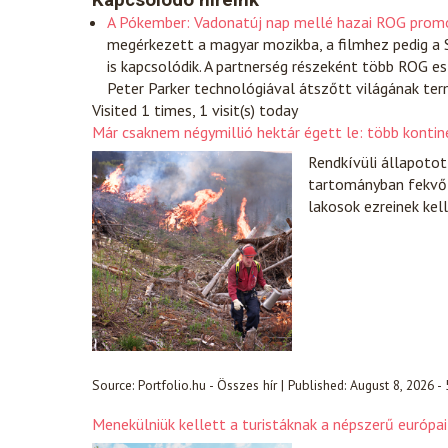
Kapcsolódó híreink
A Pókember: Vadonatúj nap mellé hazai ROG promó
megérkezett a magyar mozikba, a filmhez pedig a
is kapcsolódik. A partnerség részeként több ROG e
Peter Parker technológiával átszőtt világának te
Visited 1 times, 1 visit(s) today
Már csaknem négymillió hektár égett le: több konti
Rendkívüli állapotot
tartományban fekvő 
lakosok ezreinek kel
Source:
Portfolio.hu - Összes hír
|
Published:
August 8, 2026 -
Menekülniük kellett a turistáknak a népszerű európa