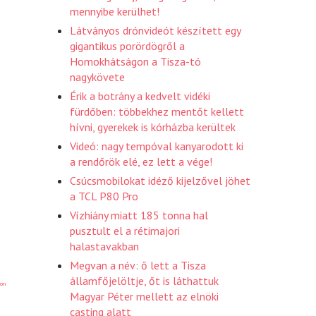
mennyibe kerülhet!
Látványos drónvideót készített egy
gigantikus porördögről a
Homokhátságon a Tisza-tó
nagykövete
Érik a botrány a kedvelt vidéki
fürdőben: többekhez mentőt kellett
hívni, gyerekek is kórházba kerültek
Videó: nagy tempóval kanyarodott ki
a rendőrök elé, ez lett a vége!
Csúcsmobilokat idéző kijelzővel jöhet
a TCL P80 Pro
Vízhiány miatt 185 tonna hal
pusztult el a rétimajori
halastavakban
Megvan a név: ő lett a Tisza
államfőjelöltje, őt is láthattuk
on
Magyar Péter mellett az elnöki
casting alatt