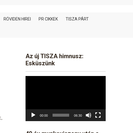
RÖVIDEN HIREI
PR CIKKEK
TISZA PÁRT
Az új TISZA himnusz:
Esküszünk
Video
Player
s
00:00
06:30
,