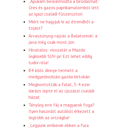
„Apukám beleálmodta a birodalmat.”
Üres és gazos paprikamalomból lett
az igazi családi fűszersztori
Miért ne hagyjuk ki az étrendből a
tojást?
Árvaszúnyog-rajzás a Balatonnál: a
java még csak most jön
Hivatalos: visszatér a Mazda
legkisebb SUV-ja! Ezt lehet eddig
tudni róla!
84 kilós dinnye termett a
medgyesbodzási gazda birtokán
Megbontották a falat, 3-4 ezer
darázs lepte el az újszászi családi
házat
Tényleg erre fáj a magyarok foga?
Ilyen használt autóból érkezett a
legtöbb az országba!
„Legyünk emberek ebben a fura