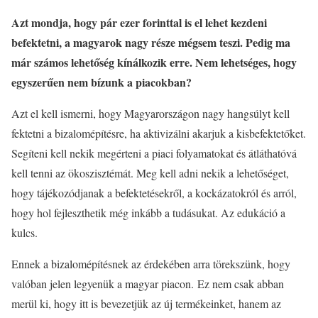
Azt mondja, hogy pár ezer forinttal is el lehet kezdeni
befektetni, a magyarok nagy része mégsem teszi. Pedig ma
már számos lehetőség kínálkozik erre. Nem lehetséges, hogy
egyszerűen nem bízunk a piacokban?
Azt el kell ismerni, hogy Magyarországon nagy hangsúlyt kell
fektetni a bizalomépítésre, ha aktivizálni akarjuk a kisbefektetőket.
Segíteni kell nekik megérteni a piaci folyamatokat és átláthatóvá
kell tenni az ökoszisztémát. Meg kell adni nekik a lehetőséget,
hogy tájékozódjanak a befektetésekről, a kockázatokról és arról,
hogy hol fejleszthetik még inkább a tudásukat. Az edukáció a
kulcs.
Ennek a bizalomépítésnek az érdekében arra törekszünk, hogy
valóban jelen legyenük a magyar piacon. Ez nem csak abban
merül ki, hogy itt is bevezetjük az új termékeinket, hanem az