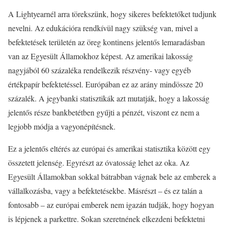
A Lightyearnél arra törekszünk, hogy sikeres befektetőket tudjunk
nevelni. Az edukációra rendkívül nagy szükség van, mivel a
befektetések területén az öreg kontinens jelentős lemaradásban
van az Egyesült Államokhoz képest. Az amerikai lakosság
nagyjából 60 százaléka rendelkezik részvény- vagy egyéb
értékpapír befektetéssel. Európában ez az arány mindössze 20
százalék. A jegybanki statisztikák azt mutatják, hogy a lakosság
jelentős része bankbetétben gyűjti a pénzét, viszont ez nem a
legjobb módja a vagyonépítésnek.
Ez a jelentős eltérés az európai és amerikai statisztika között egy
összetett jelenség. Egyrészt az óvatosság lehet az oka. Az
Egyesült Államokban sokkal bátrabban vágnak bele az emberek a
vállalkozásba, vagy a befektetésekbe. Másrészt – és ez talán a
fontosabb – az európai emberek nem igazán tudják, hogy hogyan
is lépjenek a parkettre. Sokan szeretnének elkezdeni befektetni