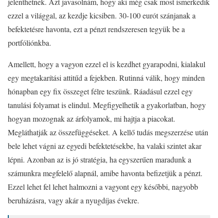
jelenthetnek. Azt javasolnám, hogy aki még csak most ismerkedik
ezzel a világgal, az kezdje kicsiben. 30-100 eurót szánjanak a
befektetésre havonta, ezt a pénzt rendszeresen tegyük be a
portfóliónkba.
Amellett, hogy a vagyon ezzel el is kezdhet gyarapodni, kialakul
egy megtakarítási attitűd a fejekben. Rutinná válik, hogy minden
hónapban egy fix összeget félre teszünk. Ráadásul ezzel egy
tanulási folyamat is elindul. Megfigyelhetik a gyakorlatban, hogy
hogyan mozognak az árfolyamok, mi hajtja a piacokat.
Megláthatják az összefüggéseket. A kellő tudás megszerzése után
bele lehet vágni az egyedi befektetésekbe, ha valaki szintet akar
lépni. Azonban az is jó stratégia, ha egyszerűen maradunk a
számunkra megfelelő alapnál, amibe havonta befizetjük a pénzt.
Ezzel lehet fel lehet halmozni a vagyont egy későbbi, nagyobb
beruházásra, vagy akár a nyugdíjas évekre.