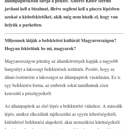
állampapírokban tartja a pénzét. Andres Kitter szerint
javítani kell a bizalmat, illetve segíteni kell a piacra lépésben
azokat a kisbefektetőket, akik még nem hiszik el, hogy van
helyük a parketten.
Milyennek látják a befektetési kultúrát Magyarországon?
Hogyan fektetünk be mi, magyarok?
Magyarországon jelenleg az államkötvények kapják a nagyobb
hangsúlyt a lakossági befektetések területén. Pozitív, hogy az
állam ösztönözte a lakosságot az állampapírok vásárlására. Ez is
egy befektetési forma, az emberek sokat tanulhatnak ezen
keresztül a pénzügyeikről.
Az állampapírok az első lépés a befektetővé váláshoz. A második
lépés, amikor elkezdünk tájékozódni az egyén lehetőségekről,
különböző befektetési alapokról, akár nemzetközi kitettségekről.