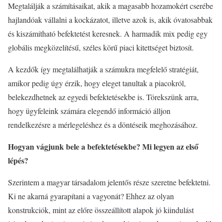
Megtalálják a számításaikat, akik a magasabb hozamokért cserébe
hajlandóak vállalni a kockázatot, illetve azok is, akik óvatosabbak
és kiszámítható befektetést keresnek. A harmadik mix pedig egy
globális megközelítésű, széles körű piaci kitettséget biztosít.
A kezdők így megtalálhatják a számukra megfelelő stratégiát,
amikor pedig úgy érzik, hogy eleget tanultak a piacokról,
belekezdhetnek az egyedi befektetésekbe is. Törekszünk arra,
hogy ügyfeleink számára elegendő információ álljon
rendelkezésre a mérlegeléshez és a döntéseik meghozásához.
Hogyan vágjunk bele a befektetésekbe? Mi legyen az első
lépés?
Szerintem a magyar társadalom jelentős része szeretne befektetni.
Ki ne akarná gyarapítani a vagyonát? Ehhez az olyan
konstrukciók, mint az előre összeállított alapok jó kiindulást