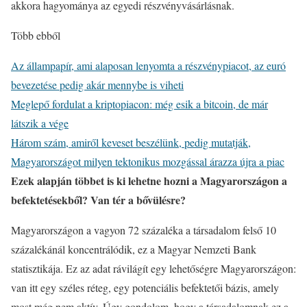
akkora hagyománya az egyedi részvényvásárlásnak.
Több ebből
Az állampapír, ami alaposan lenyomta a részvénypiacot, az euró
bevezetése pedig akár mennybe is viheti
Meglepő fordulat a kriptopiacon: még esik a bitcoin, de már
látszik a vége
Három szám, amiről keveset beszélünk, pedig mutatják,
Magyarországot milyen tektonikus mozgással árazza újra a piac
Ezek alapján többet is ki lehetne hozni a Magyarországon a
befektetésekből? Van tér a bővülésre?
Magyarországon a vagyon 72 százaléka a társadalom felső 10
százalékánál koncentrálódik, ez a Magyar Nemzeti Bank
statisztikája. Ez az adat rávilágít egy lehetőségre Magyarországon:
van itt egy széles réteg, egy potenciális befektetői bázis, amely
most még nem aktív. Úgy gondolom, hogy a társadalomnak ez a