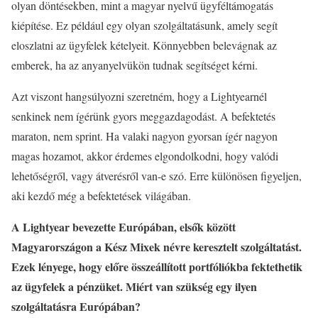
olyan döntésekben, mint a magyar nyelvű ügyféltámogatás
kiépítése. Ez például egy olyan szolgáltatásunk, amely segít
eloszlatni az ügyfelek kételyeit. Könnyebben belevágnak az
emberek, ha az anyanyelvükön tudnak segítséget kérni.
Azt viszont hangsúlyozni szeretném, hogy a Lightyearnél
senkinek nem ígérünk gyors meggazdagodást. A befektetés
maraton, nem sprint. Ha valaki nagyon gyorsan ígér nagyon
magas hozamot, akkor érdemes elgondolkodni, hogy valódi
lehetőségről, vagy átverésről van-e szó. Erre különösen figyeljen,
aki kezdő még a befektetések világában.
A Lightyear bevezette Európában, elsők között
Magyarországon a Kész Mixek névre keresztelt szolgáltatást.
Ezek lényege, hogy előre összeállított portfóliókba fektethetik
az ügyfelek a pénzüket. Miért van szükség egy ilyen
szolgáltatásra Európában?