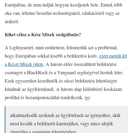
Európában, de nem tudják hogyan kezdjenek bele. Ennek több
oka van, lehetne beszélni technológiáról, edukációról vagy az
árakról.
Kiket céloz a Kész Mixek szolgáltatás?
A Lightyearnél, mint említettem, felismertük azt a problémát,
hogy Európában sokkal kisebb a befektetési kedv,
ezért merült fel
a Készt Mixek ötlete
. A három előre összeállított befektetési
csomagot a BlackRock és a Vanguard segítségével hoztuk létre.
Ezek egyszerűen kezelhetők és olcsó befektetési lehetőséget
kínálnak az ügyfeleinknek. A három alap különböző kockázati
profillal és hozampotenciállal rendelkezik, így
alkalmazkodik azoknak az ügyfeleknek az igényeihez, akik
most kezdik a befektetői karrierjüket, vagy nincs idejük
elmerülni a számtalan lehetőségben.