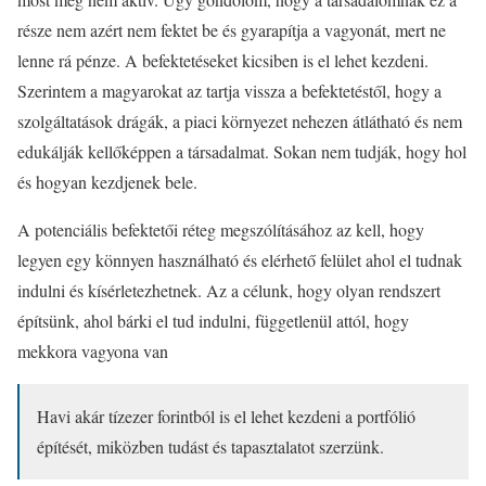
része nem azért nem fektet be és gyarapítja a vagyonát, mert ne
lenne rá pénze. A befektetéseket kicsiben is el lehet kezdeni.
Szerintem a magyarokat az tartja vissza a befektetéstől, hogy a
szolgáltatások drágák, a piaci környezet nehezen átlátható és nem
edukálják kellőképpen a társadalmat. Sokan nem tudják, hogy hol
és hogyan kezdjenek bele.
A potenciális befektetői réteg megszólításához az kell, hogy
legyen egy könnyen használható és elérhető felület ahol el tudnak
indulni és kísérletezhetnek. Az a célunk, hogy olyan rendszert
építsünk, ahol bárki el tud indulni, függetlenül attól, hogy
mekkora vagyona van
Havi akár tízezer forintból is el lehet kezdeni a portfólió
építését, miközben tudást és tapasztalatot szerzünk.