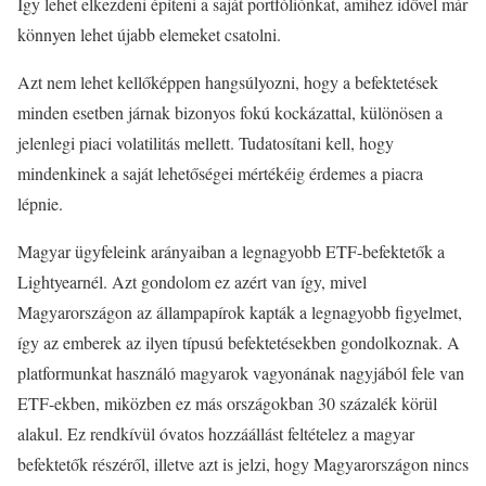
Így lehet elkezdeni építeni a saját portfóliónkat, amihez idővel már
könnyen lehet újabb elemeket csatolni.
Azt nem lehet kellőképpen hangsúlyozni, hogy a befektetések
minden esetben járnak bizonyos fokú kockázattal, különösen a
jelenlegi piaci volatilitás mellett. Tudatosítani kell, hogy
mindenkinek a saját lehetőségei mértékéig érdemes a piacra
lépnie.
Magyar ügyfeleink arányaiban a legnagyobb ETF-befektetők a
Lightyearnél. Azt gondolom ez azért van így, mivel
Magyarországon az állampapírok kapták a legnagyobb figyelmet,
így az emberek az ilyen típusú befektetésekben gondolkoznak. A
platformunkat használó magyarok vagyonának nagyjából fele van
ETF-ekben, miközben ez más országokban 30 százalék körül
alakul. Ez rendkívül óvatos hozzáállást feltételez a magyar
befektetők részéről, illetve azt is jelzi, hogy Magyarországon nincs