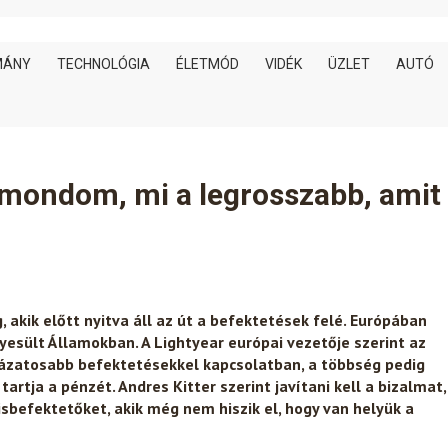
MÁNY
TECHNOLÓGIA
ÉLETMÓD
VIDÉK
ÜZLET
AUTÓ
lmondom, mi a legrosszabb, amit
akik előtt nyitva áll az út a befektetések felé. Európában
yesült Államokban. A Lightyear európai vezetője szerint az
ázatosabb befektetésekkel kapcsolatban, a többség pedig
tja a pénzét. Andres Kitter szerint javítani kell a bizalmat,
kisbefektetőket, akik még nem hiszik el, hogy van helyük a