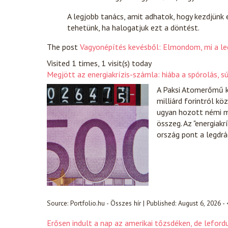
A legjobb tanács, amit adhatok, hogy kezdjünk e
tehetünk, ha halogatjuk ezt a döntést.
The post
Vagyonépítés kevésből: Elmondom, mi a le
Visited 1 times, 1 visit(s) today
Megjött az energiakrízis-számla: hiába a spórolás, s
A Paksi Atomerőmű k
milliárd forintról k
ugyan hozott némi m
összeg. Az "energiakr
ország pont a legdr
Source:
Portfolio.hu - Összes hír
|
Published:
August 6, 2026 -
Erősen indult a nap az amerikai tőzsdéken, de lefor