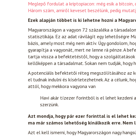
Meglepő fordulat a kriptopiacon: még esik a bitcoin, 
Három szám, amiről keveset beszélünk, pedig mutatj
Ezek alapján többet is ki lehetne hozni a Magya
Magyarországon a vagyon 72 százaléka a társadalom
statisztikája. Ez az adat rávilágít egy lehetőségre M
bázis, amely most még nem aktív. Úgy gondolom, ho
gyarapítja a vagyonát, mert ne lenne rá pénze. A bef
tartja vissza a befektetéstől, hogy a szolgáltatások
kellőképpen a társadalmat. Sokan nem tudják, hogy h
A potenciális befektetői réteg megszólításához az k
el tudnak indulni és kísérletezhetnek. Az a célunk, ho
attól, hogy mekkora vagyona van
Havi akár tízezer forintból is el lehet kezdeni
szerzünk.
Azt mondja, hogy pár ezer forinttal is el lehet 
ma már számos lehetőség kínálkozik erre. Nem 
Azt el kell ismerni, hogy Magyarországon nagy hangsúl