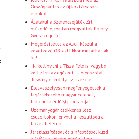
Országgyűlés az új köztársasági
elnököt
Átalakul a Szerencsejáték Zrt.
működése, miután megváltak Balásy
Gyula cégétől
Megerősítette az Audi: készül a
l
következő Q8-as! Ekkor mutathatják
be!
z
„Ki kell nyitni a Tisza felé is, vagy be
kell zárni az egészet” – megszólal
Tusványos erdélyi szervezője
Életveszélyesen megfenyegették a
legértékesebb magyar celebet,
lemondta erdélyi programját
Üzemanyagár csökkenés lesz
csütörtökön, enyhül a feszültség a
Közel-Keleten
Járatlassítással és sínfestéssel küzd
a MÁV az extrém hőség ellen