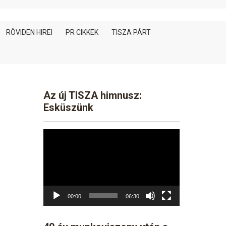
RÖVIDEN HIREI
PR CIKKEK
TISZA PÁRT
Az új TISZA himnusz:
Esküszünk
Video
Player
00:00
06:30