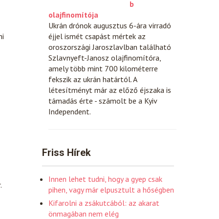
b
olajfinomítója
Ukrán drónok augusztus 6-ára virradó
éjjel ismét csapást mértek az
ni
oroszországi Jaroszlavlban található
Szlavnyeft-Janosz olajfinomítóra,
amely több mint 700 kilométerre
fekszik az ukrán határtól. A
létesítményt már az előző éjszaka is
támadás érte - számolt be a Kyiv
Independent.
Friss Hírek
Innen lehet tudni, hogy a gyep csak
.
pihen, vagy már elpusztult a hőségben
Kifarolni a zsákutcából: az akarat
önmagában nem elég