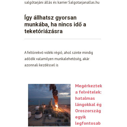
salgótarjáni állás és karrier Salgotarjanallas.hu
Így állhatsz gyorsan
munkába, ha nincs idő a
teketóriázásra
A feltörekvő vidéki régió, ahol szinte mindig
adódik valamilyen munkalehetőség, akár
azonnali kezdéssel is
Megérkeztek
a felvételek:
hatalmas
lángokkal ég
Oroszország
egyik
legfontosab