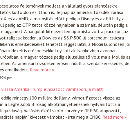
apcsolatos fejlemények mellett a vállalati gyorsjelentésekre
tetők külföldön és itthon is. Tegnap az amerikai tőzsdék zárása
eX és az AMD, a mai nyitás előtt pedig a Disney és az Eli Lilly, a
zül pedig az OTP tette közzé hajnalban a számait, délután pedig a
 ugyanezt. A hangulat kifejezetten optimista volt a piacokon, az
yot raliztak kedden, a Dow és az S&P 500 új történelmi csúcsra
déken is emelkedéseket lehetett reggel látni, a Nikkei különösen jó
rópai indexek is erősödésekkel nyitottak. Napközben azonban
urópában, a magyar tőzsde pedig alulteljesítő volt ma a Mol és a
ben. Az amerikai tőzsdéken erősen indult a szerdai kereskedés, de
nes emelkedett.
Read more »
 8:26 pm
t vissza Amerika Trump elhibázott vámháborúja miatt
ddig mintegy 100 milliárd dollárnyi vámot fizetett vissza az
án a Legfelsőbb Bíróság alkotmányellenesnek nyilvánította a
i gazdasági hatáskörökről szóló törvényre (IEEPA) alapozott,
badítás napján" kivetett vámokat - írta meg a CNBC.
Read more »