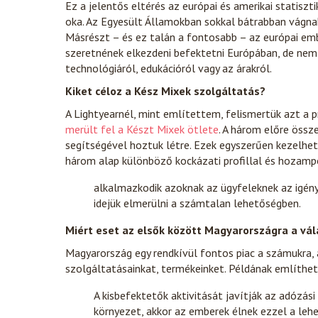
Ez a jelentős eltérés az európai és amerikai statisz
oka. Az Egyesült Államokban sokkal bátrabban vágna
Másrészt – és ez talán a fontosabb – az európai emb
szeretnének elkezdeni befektetni Európában, de nem 
technológiáról, edukációról vagy az árakról.
Kiket céloz a Kész Mixek szolgáltatás?
A Lightyearnél, mint említettem, felismertük azt a 
merült fel a Készt Mixek ötlete
. A három előre össz
segítségével hoztuk létre. Ezek egyszerűen kezelhet
három alap különböző kockázati profillal és hozampot
alkalmazkodik azoknak az ügyfeleknek az igényei
idejük elmerülni a számtalan lehetőségben.
Miért eset az elsők között Magyarországra a vá
Magyarország egy rendkívül fontos piac a számukra, a
szolgáltatásainkat, termékeinket. Példának említh
A kisbefektetők aktivitását javítják az adózás
környezet, akkor az emberek élnek ezzel a leh