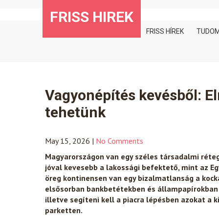
Skip
FRISS HIREK
to
content
FRISS HÍREK
TUDO
Vagyonépítés kevésből: E
tehetünk
May 15, 2026
|
No Comments
Magyarországon van egy széles társadalmi réteg, 
jóval kevesebb a lakossági befektető, mint az Eg
öreg kontinensen van egy bizalmatlanság a kock
elsősorban bankbetétekben és állampapírokban tar
illetve segíteni kell a piacra lépésben azokat a 
parketten.