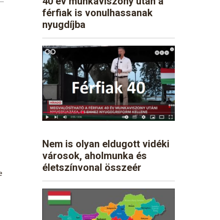
40 év munkaviszony után a
férfiak is vonulhassanak
nyugdíjba
Nem is olyan eldugott vidéki
városok, aholmunka és
életszínvonal összeér
e