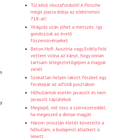
Túl késő visszafordulni! A Porsche
mégis piacra dobja az elektromos
718-at!
Virágzás után jöhet a metszés: így
gondozzuk az évelő
fűszernövényeket
Beton.Hofi: Ausztria vagy Erdély felé
vettem volna az irányt, hogy onnan
tartsam lélegeztetőgépen a magyar
zenét
an
Szokatlan helyen rakott fészket egy
fecskepár az alföldi pusztákon
Hőhullámok esetén javasolt és nem
javasolt táplálékok
y
Meglepő, mit tesz a szervezeteddel,
ha megeszed a dinnye magját
Három oroszlán életét követelte a
hőhullám, a budapesti állatkert is
lépett