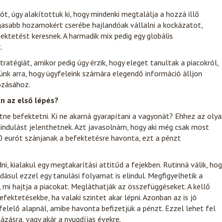
t, úgy alakítottuk ki, hogy mindenki megtalálja a hozzá illő
gasabb hozamokért cserébe hajlandóak vállalni a kockázatot,
ektetést keresnek. A harmadik mix pedig egy globális
.
atégiát, amikor pedig úgy érzik, hogy eleget tanultak a piacokról,
ünk arra, hogy ügyfeleink számára elegendő információ álljon
ozásához.
n az első lépés?
ne befektetni. Ki ne akarná gyarapítani a vagyonát? Ehhez az oly
kiindulást jelenthetnek. Azt javasolnám, hogy aki még csak most
100 eurót szánjanak a befektetésre havonta, ezt a pénzt
i, kialakul egy megtakarítási attitűd a fejekben. Rutinná válik, hog
ásul ezzel egy tanulási folyamat is elindul. Megfigyelhetik a
i hajtja a piacokat. Megláthatják az összefüggéseket. A kellő
fektetésekbe, ha valaki szintet akar lépni. Azonban az is jó
lelő alapnál, amibe havonta befizetjük a pénzt. Ezzel lehet fel
zásra, vagy akár a nyugdíjas évekre.