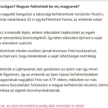
országon? Hogyan fektetünk be mi, magyarok?
nagyobb hangsúlyt a lakossági befektetések területén. Pozitív,
ok vásárlására. Ez is egy befektetési forma, az emberek sokat
z. A második lépés, amikor elkezdünk tájékozódni az egyén
r nemzetközi kitettségekről. Így lehet elkezdeni építeni a saját
b elemeket csatolni.
ektetések minden esetben járnak bizonyos fokú kockázattal,
tosítani kell, hogy mindenkinek a saját lehetőségei mértékéig
ktetők a Lightyearnél. Azt gondolom ez azért van így, mivel
 figyelmet, így az emberek az ilyen típusú befektetésekben
vagyonának nagyjából fele van ETF-ekben, miközben ez más
óvatos hozzáállást feltételez a magyar befektetők részéről, illetv
ománya az egyedi részvényvásárlásnak.
ot, az euró bevezetése pedig akár mennybe is viheti