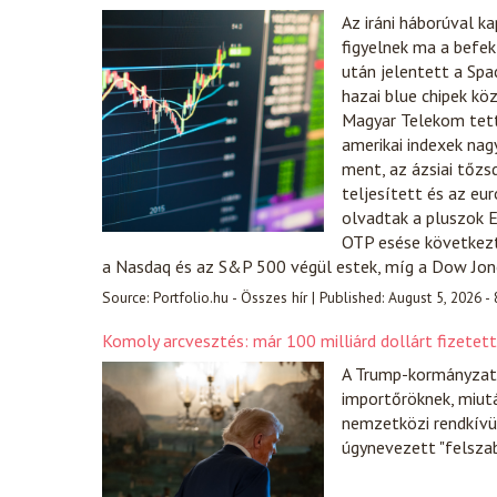
Az iráni háborúval k
figyelnek ma a befek
után jelentett a Spac
hazai blue chipek kö
Magyar Telekom tette
amerikai indexek nag
ment, az ázsiai tőzs
teljesített és az eu
olvadtak a pluszok E
OTP esése következté
a Nasdaq és az S&P 500 végül estek, míg a Dow Jo
Source:
Portfolio.hu - Összes hír
|
Published:
August 5, 2026 -
Komoly arcvesztés: már 100 milliárd dollárt fizetet
A Trump-kormányzat e
importőröknek, miut
nemzetközi rendkívül
úgynevezett "felsza