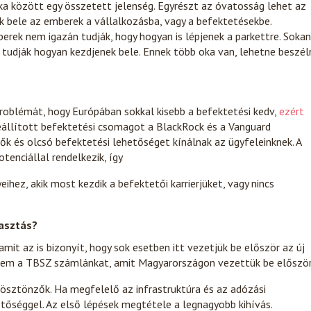
tika között egy összetett jelenség. Egyrészt az óvatosság lehet az
k bele az emberek a vállalkozásba, vagy a befektetésekbe.
erek nem igazán tudják, hogy hogyan is lépjenek a parkettre. Sokan
tudják hogyan kezdjenek bele. Ennek több oka van, lehetne beszél
problémát, hogy Európában sokkal kisebb a befektetési kedv,
ezért
eállított befektetési csomagot a BlackRock és a Vanguard
ők és olcsó befektetési lehetőséget kínálnak az ügyfeleinknek. A
enciállal rendelkezik, így
hez, akik most kezdik a befektetői karrierjüket, vagy nincs
lasztás?
mit az is bizonyít, hogy sok esetben itt vezetjük be először az új
etem a TBSZ számlánkat, amit Magyarországon vezettük be először
i ösztönzők. Ha megfelelő az infrastruktúra és az adózási
etőséggel. Az első lépések megtétele a legnagyobb kihívás.