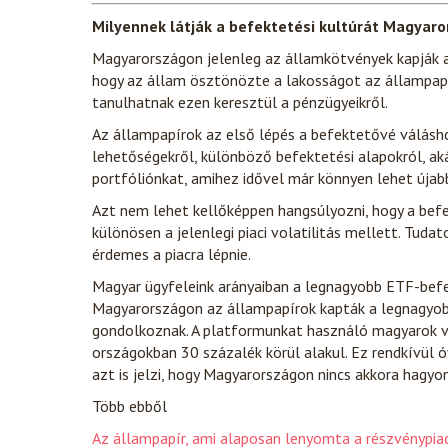
Milyennek látják a befektetési kultúrát Magyar
Magyarországon jelenleg az államkötvények kapják a 
hogy az állam ösztönözte a lakosságot az állampapír
tanulhatnak ezen keresztül a pénzügyeikről.
Az állampapírok az első lépés a befektetővé válásho
lehetőségekről, különböző befektetési alapokról, aká
portfóliónkat, amihez idővel már könnyen lehet újab
Azt nem lehet kellőképpen hangsúlyozni, hogy a bef
különösen a jelenlegi piaci volatilitás mellett. Tuda
érdemes a piacra lépnie.
Magyar ügyfeleink arányaiban a legnagyobb ETF-befe
Magyarországon az állampapírok kapták a legnagyobb
gondolkoznak. A platformunkat használó magyarok 
országokban 30 százalék körül alakul. Ez rendkívül 
azt is jelzi, hogy Magyarországon nincs akkora hagy
Több ebből
Az állampapír, ami alaposan lenyomta a részvénypiac