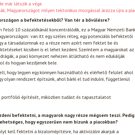
de már látszik a vége
ák, Magyarországot milyen tektonikus mozgással árazza újra a pia
rországon a befektetésekből? Van tér a bővülésre?
 felső 10 százalékánál koncentrálódik, ez a Magyar Nemzeti Ban
agyarországon: van itt egy széles réteg, egy potenciális befektetői
gy a társadalomnak ez a része nem azért nem fektet be és
ektetéseket kicsiben is el lehet kezdeni. Szerintem a magyarokat az
 drágák, a piaci környezet nehezen átlátható és nem edukálják
ol és hogyan kezdjenek bele.
ell, hogy legyen egy könnyen használható és elérhető felület ahol
gy olyan rendszert építsünk, ahol bárki el tud indulni, függetlenül
 a portfólió építését, miközben tudást és tapasztalatot
kezdeni befektetni, a magyarok nagy része mégsem teszi. Pedig
lehetséges, hogy egyszerűen nem bízunk a piacokban?
yt kell fektetni a bizalomépítésre, ha aktivizálni akarjuk a