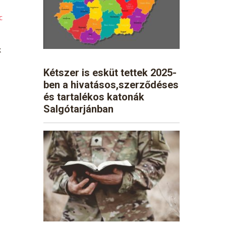
c
k
Kétszer is esküt tettek 2025-
ben a hivatásos,szerződéses
és tartalékos katonák
Salgótarjánban