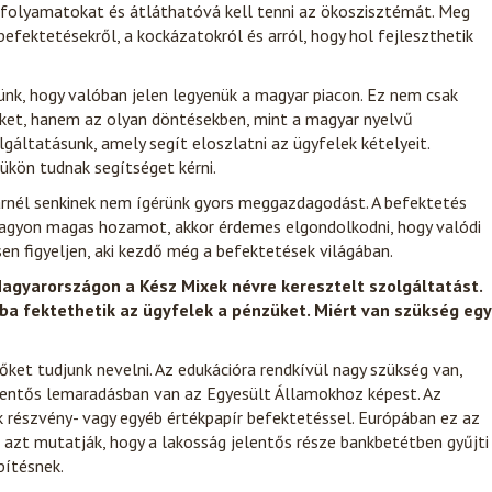
ci folyamatokat és átláthatóvá kell tenni az ökoszisztémát. Meg
befektetésekről, a kockázatokról és arról, hogy hol fejleszthetik
nk, hogy valóban jelen legyenük a magyar piacon. Ez nem csak
inket, hanem az olyan döntésekben, mint a magyar nyelvű
gáltatásunk, amely segít eloszlatni az ügyfelek kételyeit.
kön tudnak segítséget kérni.
arnél senkinek nem ígérünk gyors meggazdagodást. A befektetés
 nagyon magas hozamot, akkor érdemes elgondolkodni, hogy valódi
sen figyeljen, aki kezdő még a befektetések világában.
agyarországon a Kész Mixek névre keresztelt szolgáltatást.
kba fektethetik az ügyfelek a pénzüket. Miért van szükség egy
őket tudjunk nevelni. Az edukációra rendkívül nagy szükség van,
elentős lemaradásban van az Egyesült Államokhoz képest. Az
k részvény- vagy egyéb értékpapír befektetéssel. Európában ez az
k azt mutatják, hogy a lakosság jelentős része bankbetétben gyűjti
pítésnek.