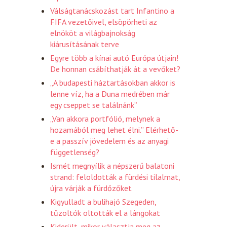
Válságtanácskozást tart Infantino a
FIFA vezetőivel, elsöpörheti az
elnököt a világbajnokság
kiárusításának terve
Egyre több a kínai autó Európa útjain!
De honnan csábíthatják át a vevőket?
„A budapesti háztartásokban akkor is
lenne víz, ha a Duna medrében már
egy cseppet se találnánk”
„Van akkora portfólió, melynek a
hozamából meg lehet élni.” Elérhető-
e a passzív jövedelem és az anyagi
függetlenség?
Ismét megnyílik a népszerű balatoni
strand: feloldották a fürdési tilalmat,
újra várják a fürdőzőket
Kigyulladt a bulihajó Szegeden,
tűzoltók oltották el a lángokat
Kiderült, mikor választja meg az