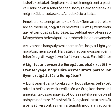
kisbefektetőket. Segíteni kell nekik megérteni a pia
kell adni nekik a lehetőséget, hogy tájékozódjanak a 
még inkább a tudásukat. Az edukáció a kulcs.
Ennek a bizalomépítésnek az érdekében arra törekszü
abban merül ki, hogy itt is bevezetjük az új terméke
ügyféltámogatás kiépítése. Ez például egy olyan szol
Könnyebben belevágnak az emberek, ha az anyanyelvü
Azt viszont hangsúlyozni szeretném, hogy a Lightye
maraton, nem sprint. Ha valaki nagyon gyorsan ígér
lehetőségről, vagy átverésről van-e szó. Erre különö
A Lightyear bevezette Európában, elsők között M
Ezek lényege, hogy előre összeállított portfólió
ilyen szolgáltatásra Európában?
A Lightyearnél arra törekszünk, hogy sikeres befektet
mivel a befektetések területén az öreg kontinens j
amerikai lakosság nagyjából 60 százaléka rendelkezi
arány mindössze 20 százalék. A jegybanki statisztiká
a pénzét, viszont ez nem a legjobb módja a vagyoné