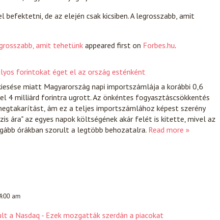
l befektetni, de az elején csak kicsiben. A legrosszabb, amit
grosszabb, amit tehetünk
appeared first on
Forbes.hu
.
úlyos forintokat éget el az ország esténként
iesése miatt Magyarország napi importszámlája a korábbi 0,6
özel 4 milliárd forintra ugrott. Az önkéntes fogyasztáscsökkentés
egtakarítást, ám ez a teljes importszámlához képest szerény
ízis ára" az egyes napok költségének akár felét is kitette, mivel az
ágább órákban szorult a legtöbb behozatalra.
Read more »
 4:00 am
dult a Nasdaq - Ezek mozgatták szerdán a piacokat