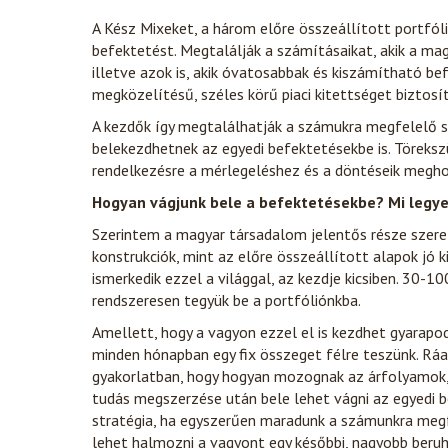
A Kész Mixeket, a három előre összeállított portfólió
befektetést. Megtalálják a számításaikat, akik a ma
illetve azok is, akik óvatosabbak és kiszámítható bef
megközelítésű, széles körű piaci kitettséget biztosít
A kezdők így megtalálhatják a számukra megfelelő str
belekezdhetnek az egyedi befektetésekbe is. Töreksz
rendelkezésre a mérlegeléshez és a döntéseik megh
Hogyan vágjunk bele a befektetésekbe? Mi legye
Szerintem a magyar társadalom jelentős része szeret
konstrukciók, mint az előre összeállított alapok jó 
ismerkedik ezzel a világgal, az kezdje kicsiben. 30-
rendszeresen tegyük be a portfóliónkba.
Amellett, hogy a vagyon ezzel el is kezdhet gyarapodn
minden hónapban egy fix összeget félre teszünk. Ráad
gyakorlatban, hogy hogyan mozognak az árfolyamok, m
tudás megszerzése után bele lehet vágni az egyedi be
stratégia, ha egyszerűen maradunk a számunkra megfe
lehet halmozni a vagyont egy későbbi, nagyobb beruhá