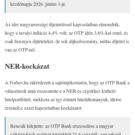
kezdőnapja 2026. június 1-je.
Az idei magyarországi díjemeléssel kapcsolatban elmondták,
hogy a tavalyi infláció 4,4% volt, az OTP idén 3,6%-kal emel, és
csak bizonyos díjtételeket, de sok díjkedvezmény, nullás díjtétel is
van az OTP-nél.
NER-kockázat
A Forbes.hu rákérdezett a sajtótájékoztatón, hogy az OTP Bank a
választások után összesítette-e a NER-es cégekhez köthető
hitelportfóliót, mekkora az így érintett hitelállományuk, illetve
érzenek-e ezzel kapcsolatban kockázatot.
Bencsik kifejtette: az OTP Bank részesedése a magyar
vállalatoknak nyújtott hitelekből 21,6 százalék, ami rekord