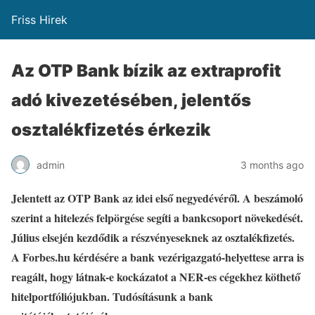
Friss Hirek
Az OTP Bank bízik az extraprofit
adó kivezetésében, jelentős
osztalékfizetés érkezik
admin
3 months ago
Jelentett az OTP Bank az idei első negyedévéről. A beszámoló
szerint a hitelezés felpörgése segíti a bankcsoport növekedését.
Július elsején kezdődik a részvényeseknek az osztalékfizetés.
A Forbes.hu kérdésére a bank vezérigazgató-helyettese arra is
reagált, hogy látnak-e kockázatot a NER-es cégekhez köthető
hitelportfóliójukban.
Tudósításunk a bank