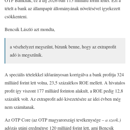
OTP Banknak, ez a díj 2026-ban 115 milliárd forint lehet. Ezt a
tételt a bank az állampapír állományának növelésével igyekezett
csökkenteni.
Bencsik László azt mondta,
a vészhelyzet megszűnt, bízunk benne, hogy az extraprofit
adó is megszűnik.
A speciális tételekkel időarányosan korrigálva a bank profitja 324
milliárd forint lett volna, 23,5 százalékos ROE mellett. A hivatalos
profit így viszont 177 milliárd forinton alakult, a ROE pedig 12,8
százalék volt. Az extraprofit adó kivezetésére az idei évben még
nem számítanak.
Az OTP Core (az OTP magyarországi tevékenysége –
a szerk.)
adózás utáni eredménye 120 milliárd forint lett, ami Bencsik