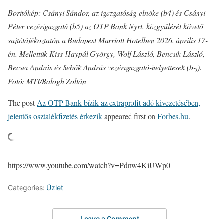
Borítókép: Csányi Sándor, az igazgatóság elnöke (b4) és Csányi
Péter vezérigazgató (b5) az OTP Bank Nyrt. közgyűlését követő
sajtótájékoztatón a Budapest Marriott Hotelben 2026. április 17-
én. Mellettük Kiss-Haypál György, Wolf László, Bencsik László,
Becsei András és Sebők András vezérigazgató-helyettesek (b-j).
Fotó: MTI/Balogh Zoltán
The post
Az OTP Bank bízik az extraprofit adó kivezetésében,
jelentős osztalékfizetés érkezik
appeared first on
Forbes.hu
.
https://www.youtube.com/watch?v=Pdnw4KiUWp0
Categories:
Üzlet
Leave a Comment