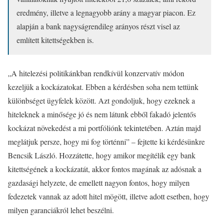
eredmény, illetve a legnagyobb arány a magyar piacon. Ez
alapján a bank nagyságrendileg arányos részt visel az
említett kitettségekben is.
„A hitelezési politikánkban rendkívül konzervatív módon
kezeljük a kockázatokat. Ebben a kérdésben soha nem tettünk
különbséget ügyfelek között. Azt gondoljuk, hogy ezeknek a
hiteleknek a minősége jó és nem látunk ebből fakadó jelentős
kockázat növekedést a mi portfóliónk tekintetében. Aztán majd
meglátjuk persze, hogy mi fog történni” – fejtette ki kérdésünkre
Bencsik László. Hozzátette, hogy amikor megítélik egy bank
kitettségének a kockázatát, akkor fontos magának az adósnak a
gazdasági helyzete, de emellett nagyon fontos, hogy milyen
fedezetek vannak az adott hitel mögött, illetve adott esetben, hogy
milyen garanciákról lehet beszélni.