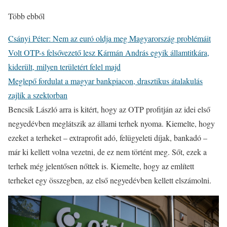
Több ebből
Csányi Péter: Nem az euró oldja meg Magyarország problémáit
Volt OTP-s felsővezető lesz Kármán András egyik államtitkára,
kiderült, milyen területért felel majd
Meglepő fordulat a magyar bankpiacon, drasztikus átalakulás
zajlik a szektorban
Bencsik László arra is kitért, hogy az OTP profitján az idei első
negyedévben meglátszik az állami terhek nyoma. Kiemelte, hogy
ezeket a terheket – extraprofit adó, felügyeleti díjak, bankadó –
már ki kellett volna vezetni, de ez nem történt meg. Sőt, ezek a
terhek még jelentősen nőttek is. Kiemelte, hogy az említett
terheket egy összegben, az első negyedévben kellett elszámolni.