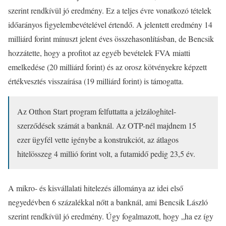
szerint rendkívül jó eredmény. Ez a teljes évre vonatkozó tételek
időarányos figyelembevételével értendő. A jelentett eredmény 14
milliárd forint mínuszt jelent éves összehasonlításban, de Bencsik
hozzátette, hogy a profitot az egyéb bevételek FVA miatti
emelkedése (20 milliárd forint) és az orosz kötvényekre képzett
értékvesztés visszaírása (19 milliárd forint) is támogatta.
Az Otthon Start program felfuttatta a jelzáloghitel-
szerződések számát a banknál. Az OTP-nél majdnem 15
ezer ügyfél vette igénybe a konstrukciót, az átlagos
hitelösszeg 4 millió forint volt, a futamidő pedig 23,5 év.
A mikro- és kisvállalati hitelezés állománya az idei első
negyedévben 6 százalékkal nőtt a banknál, ami Bencsik László
szerint rendkívül jó eredmény. Úgy fogalmazott, hogy „ha ez így