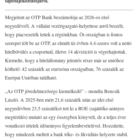
sajtótájékoztatójáról.
Megjelent az OTP Bank beszámolója az 2026-os első
negyedévről. A vállalat vezérigazgató-helyettese arról beszélt,
hogy piacvezetők lettek a régiónkban. Öt országban is fontos
szerepet tölt be az OTP, az elmúlt tíz évben 4,4-szeres volt a nettó
hitelbővülés a csoportnál, illetve 14 akvizíciót is végrehajtottak.
Kiemelte, hogy a hitelállomány jelentős része már az unióhoz
köthető: 42 százalék az eurózóna országaiban, 76 százalék az
Európai Unióban található.
„Az OTP jövedelmezősége kiemelkedő” – mondta Bencsik
László. A 2025-ben mért 21,6 százalék után az idei első
negyedévben 23,5 százalékot tett ki a ROE (sajáttőke-arányos
megtérülés) mutató az egy összegben könyvelt, de a teljes évre
vonatkozó tételek időarányos figyelembevételével. Hozzátette,
hogy mindezek mellett a bank tőke- és likviditás helyzete stabil.