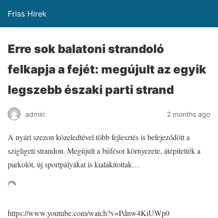
Friss Hirek
Erre sok balatoni strandoló
felkapja a fejét: megújult az egyik
legszebb északi parti strand
admin
2 months ago
A nyári szezon közeledtével több fejlesztés is befejeződött a
szigligeti strandon. Megújult a büfésor környezete, átépítették a
parkolót, új sportpályákat is kialakítottak…
https://www.youtube.com/watch?v=Pdnw4KiUWp0