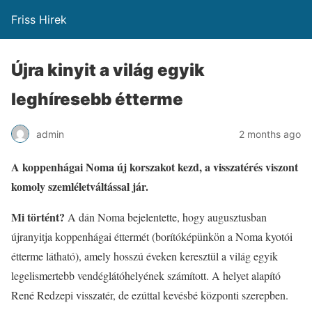
Friss Hirek
Újra kinyit a világ egyik
leghíresebb étterme
admin
2 months ago
A koppenhágai Noma új korszakot kezd, a visszatérés viszont
komoly szemléletváltással jár.
Mi történt?
A dán Noma bejelentette, hogy augusztusban
újranyitja koppenhágai éttermét (borítóképünkön a Noma kyotói
étterme látható), amely hosszú éveken keresztül a világ egyik
legelismertebb vendéglátóhelyének számított. A helyet alapító
René Redzepi visszatér, de ezúttal kevésbé központi szerepben.