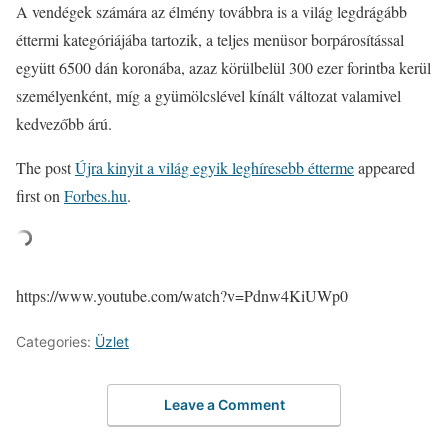
A vendégek számára az élmény továbbra is a világ legdrágább
éttermi kategóriájába tartozik, a teljes menüsor borpárosítással
együtt 6500 dán koronába, azaz körülbelül 300 ezer forintba kerül
személyenként, míg a gyümölcslével kínált változat valamivel
kedvezőbb árú.
The post
Újra kinyit a világ egyik leghíresebb étterme
appeared
first on
Forbes.hu
.
https://www.youtube.com/watch?v=Pdnw4KiUWp0
Categories:
Üzlet
Leave a Comment