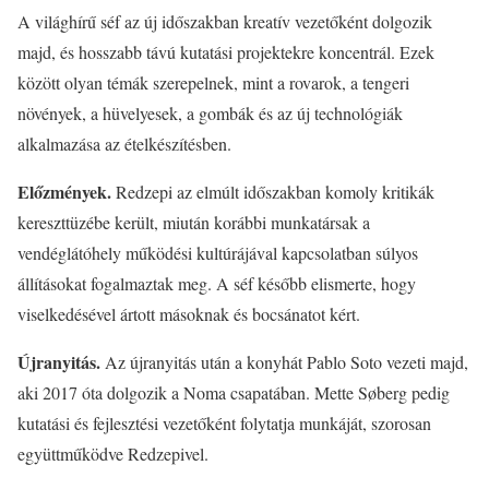
A világhírű séf az új időszakban kreatív vezetőként dolgozik
majd, és hosszabb távú kutatási projektekre koncentrál. Ezek
között olyan témák szerepelnek, mint a rovarok, a tengeri
növények, a hüvelyesek, a gombák és az új technológiák
alkalmazása az ételkészítésben.
Előzmények.
Redzepi az elmúlt időszakban komoly kritikák
kereszttüzébe került, miután korábbi munkatársak a
vendéglátóhely működési kultúrájával kapcsolatban súlyos
állításokat fogalmaztak meg. A séf később elismerte, hogy
viselkedésével ártott másoknak és bocsánatot kért.
Újranyitás.
Az újranyitás után a konyhát Pablo Soto vezeti majd,
aki 2017 óta dolgozik a Noma csapatában. Mette Søberg pedig
kutatási és fejlesztési vezetőként folytatja munkáját, szorosan
együttműködve Redzepivel.