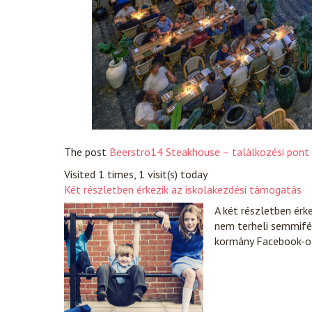
The post
Beerstro14 Steakhouse – találkozési pont
Visited 1 times, 1 visit(s) today
Két részletben érkezik az iskolakezdési támogatás
A két részletben érk
nem terheli semmifé
kormány Facebook-o