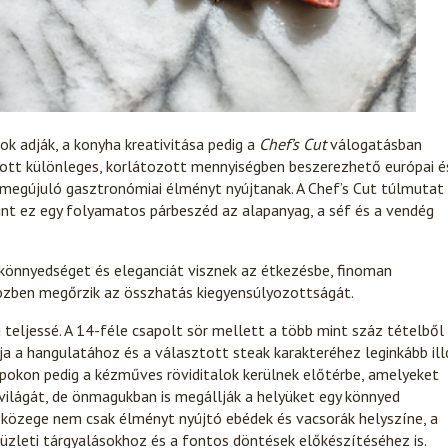
ok adják, a konyha kreativitása pedig a
Chef’s Cut
válogatásban
sztott különleges, korlátozott mennyiségben beszerezhető európai é
megújuló gasztronómiai élményt nyújtanak. A Chef’s Cut túlmutat
rint ez egy folyamatos párbeszéd az alapanyag, a séf és a vendég
k könnyedséget és eleganciát visznek az étkezésbe, finoman
özben megőrzik az összhatás kiegyensúlyozottságát.
teljessé. A 14-féle csapolt sör mellett a több mint száz tételből
ja a hangulatához és a választott steak karakteréhez leginkább ill
napokon pedig a kézműves röviditalok kerülnek előtérbe, amelyeket
zvilágát, de önmagukban is megállják a helyüket egy könnyed
 közege nem csak élményt nyújtó ebédek és vacsorák helyszíne, a
n üzleti tárgyalásokhoz és a fontos döntések előkészítéséhez is.