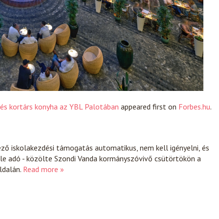
 és kortárs konyha az YBL Palotában
appeared first on
Forbes.hu
.
ező iskolakezdési támogatás automatikus, nem kell igényelni, és
le adó - közölte Szondi Vanda kormányszóvivő csütörtökön a
ldalán.
Read more »