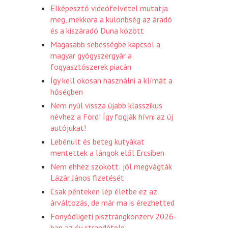
Elképesztő videófelvétel mutatja
meg, mekkora a különbség az áradó
és a kiszáradó Duna között
Magasabb sebességbe kapcsol a
magyar gyógyszergyár a
fogyasztószerek piacán
Így kell okosan használni a klímát a
hőségben
Nem nyúl vissza újabb klasszikus
névhez a Ford! Így fogják hívni az új
autójukat!
Lebénult és beteg kutyákat
mentettek a lángok elől Ercsiben
Nem ehhez szokott: jól megvágták
Lázár János fizetését
Csak pénteken lép életbe ez az
árváltozás, de már ma is érezhetted
Fonyódligeti pisztrángkonzerv 2026-
ban az év strandétele