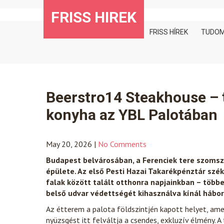
Skip
FRISS HIREK
to
content
FRISS HÍREK
TUDO
Beerstro14 Steakhouse – t
konyha az YBL Palotában
May 20, 2026
|
No Comments
Budapest belvárosában, a Ferenciek tere szomsz
épülete. Az első Pesti Hazai Takarékpénztár szék
falak között talált otthonra napjainkban – több
belső udvar védettségét kihasználva kínál hábor
Az étterem a palota földszintjén kapott helyet, ame
nyüzsgést itt felváltja a csendes, exkluzív élmény. A