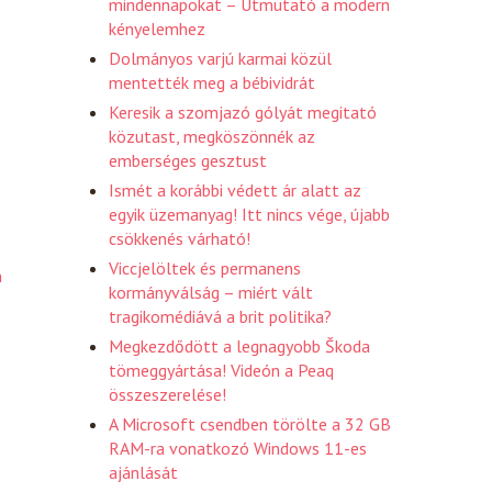
mindennapokat – Útmutató a modern
kényelemhez
Dolmányos varjú karmai közül
mentették meg a bébividrát
Keresik a szomjazó gólyát megitató
közutast, megköszönnék az
emberséges gesztust
Ismét a korábbi védett ár alatt az
egyik üzemanyag! Itt nincs vége, újabb
csökkenés várható!
Viccjelöltek és permanens
n
kormányválság – miért vált
tragikomédiává a brit politika?
Megkezdődött a legnagyobb Škoda
tömeggyártása! Videón a Peaq
összeszerelése!
A Microsoft csendben törölte a 32 GB
RAM-ra vonatkozó Windows 11-es
ajánlását