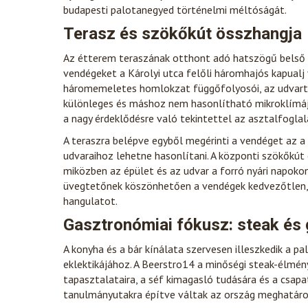
budapesti palotanegyed történelmi méltóságát.
Terasz és szökőkút összhangja
Az étterem teraszának otthont adó hatszögű belső u
vendégeket a Károlyi utca felőli háromhajós kapualj
háromemeletes homlokzat függőfolyosói, az udvart 
különleges és máshoz nem hasonlítható mikroklímáj
a nagy érdeklődésre való tekintettel az asztalfogla
A teraszra belépve egyből megérinti a vendéget az a 
udvaraihoz lehetne hasonlítani. A központi szökőkút 
miközben az épület és az udvar a forró nyári napoko
üvegtetőnek köszönhetően a vendégek kedvezőtlen, e
hangulatot.
Gasztronómiai fókusz: steak és 
A konyha és a bár kínálata szervesen illeszkedik a p
eklektikájához. A Beerstro14 a minőségi steak-élmén
tapasztalataira, a séf kimagasló tudására és a csap
tanulmányutakra építve váltak az ország meghatáro