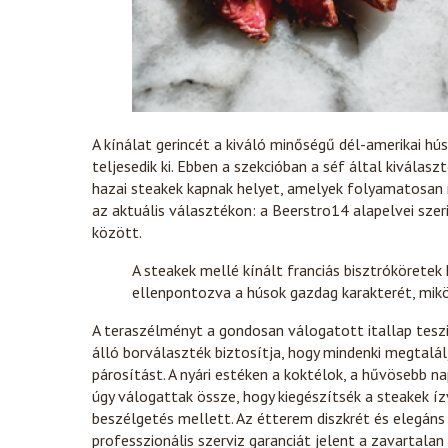
A kínálat gerincét a kiváló minőségű dél-amerikai hús
teljesedik ki. Ebben a szekcióban a séf által kivála
hazai steakek kapnak helyet, amelyek folyamatosan 
az aktuális választékon: a Beerstro14 alapelvei sze
között.
A steakek mellé kínált franciás bisztrókörete
ellenpontozva a húsok gazdag karakterét, mik
A teraszélményt a gondosan válogatott itallap teszi 
álló borválaszték biztosítja, hogy mindenki megtalál
párosítást. A nyári estéken a koktélok, a hűvösebb 
úgy válogattak össze, hogy kiegészítsék a steakek í
beszélgetés mellett. Az étterem diszkrét és elegáns
professzionális szerviz garanciát jelent a zavartala