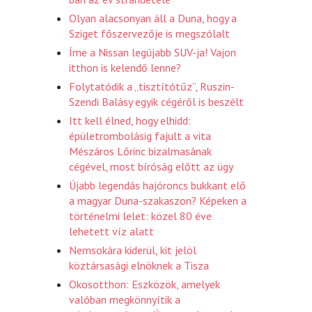
Olyan alacsonyan áll a Duna, hogy a
Sziget főszervezője is megszólalt
Íme a Nissan legújabb SUV-ja! Vajon
itthon is kelendő lenne?
Folytatódik a „tisztítótűz”, Ruszin-
Szendi Balásy egyik cégéről is beszélt
Itt kell élned, hogy elhidd:
épületrombolásig fajult a vita
Mészáros Lőrinc bizalmasának
cégével, most bíróság előtt az ügy
Újabb legendás hajóroncs bukkant elő
a magyar Duna-szakaszon? Képeken a
történelmi lelet: közel 80 éve
lehetett víz alatt
Nemsokára kiderül, kit jelöl
köztársasági elnöknek a Tisza
Okosotthon: Eszközök, amelyek
valóban megkönnyítik a