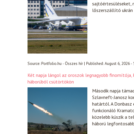
sajtóértesüléseket, 
lőszerszállító ukrán
Source:
Portfolio.hu - Összes hír
|
Published:
August 6, 2026 -
Két napja lángol az oroszok legnagyobb finomítója, k
háborúból csütörtökön
Második napja támad
Szlavneft-Janosz ko
határtól. A Donbasz 
funkcionáló Kramator
közelebb kúszik a te
háború legfontosabb 