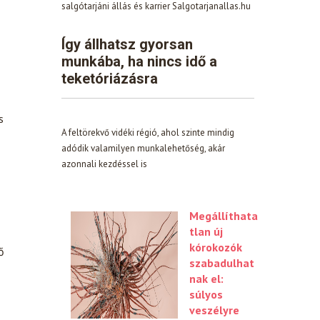
salgótarjáni állás és karrier Salgotarjanallas.hu
Így állhatsz gyorsan
munkába, ha nincs idő a
teketóriázásra
s
A feltörekvő vidéki régió, ahol szinte mindig
adódik valamilyen munkalehetőség, akár
azonnali kezdéssel is
Megállíthata
tlan új
kórokozók
ő
szabadulhat
nak el:
súlyos
veszélyre