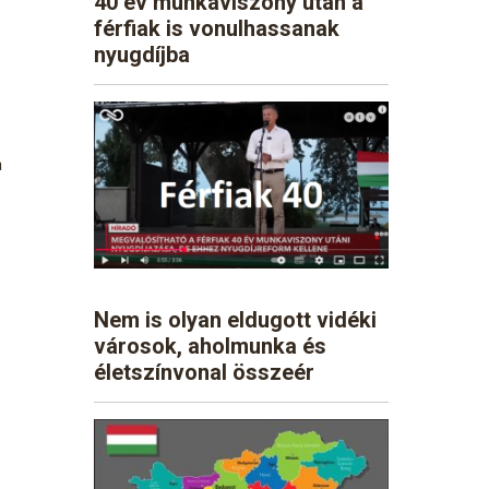
40 év munkaviszony után a
férfiak is vonulhassanak
nyugdíjba
á
Nem is olyan eldugott vidéki
városok, aholmunka és
életszínvonal összeér