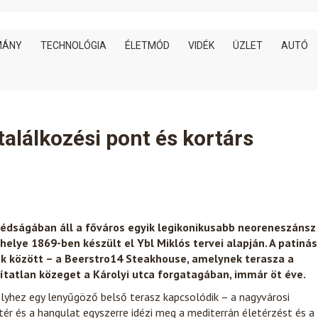
MÁNY
TECHNOLÓGIA
ÉLETMÓD
VIDÉK
ÜZLET
AUTÓ
alálkozési pont és kortárs
édságában áll a főváros egyik legikonikusabb neoreneszánsz
helye 1869-ben készült el Ybl Miklós tervei alapján. A patinás
ek között – a Beerstro14 Steakhouse, amelynek terasza a
ítatlan közeget a Károlyi utca forgatagában, immár öt éve.
lyhez egy lenyűgöző belső terasz kapcsolódik – a nagyvárosi
 tér és a hangulat egyszerre idézi meg a mediterrán életérzést és a