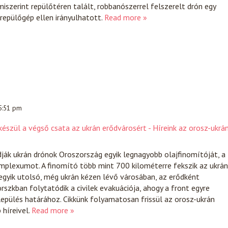
miszerint repülőtéren talált, robbanószerrel felszerelt drón egy
 repülőgép ellen irányulhatott.
Read more »
 5:51 pm
észül a végső csata az ukrán erődvárosért - Híreink az orosz-ukrá
ják ukrán drónok Oroszország egyik legnagyobb olajfinomítóját, a
mplexumot. A finomító több mint 700 kilométerre fekszik az ukrán
egyik utolsó, még ukrán kézen lévő városában, az erődként
szkban folytatódik a civilek evakuációja, ahogy a front egyre
lepülés határához. Cikkünk folyamatosan frissül az orosz-ukrán
híreivel.
Read more »