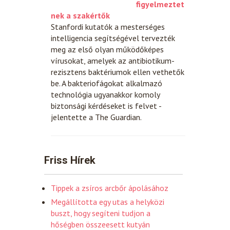
figyelmeztet
nek a szakértők
Stanfordi kutatók a mesterséges
intelligencia segítségével tervezték
meg az első olyan működőképes
vírusokat, amelyek az antibiotikum-
rezisztens baktériumok ellen vethetők
be. A bakteriofágokat alkalmazó
technológia ugyanakkor komoly
biztonsági kérdéseket is felvet -
jelentette a The Guardian.
Friss Hírek
Tippek a zsíros arcbőr ápolásához
Megállította egy utas a helyközi
buszt, hogy segíteni tudjon a
hőségben összeesett kutyán