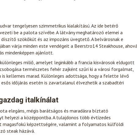
dvar tengelyesen szimmetrikus kialakítású. Az ide betérő
 vezeti be a palota szívébe. A látvány meghatározó elemei a
díszítő szökőkút és az impozáns üvegtető. A belvárosnak e
ában várja minden este vendégeit a Beerstro14 Steakhouse, ahov
lás mindenképpen ajánlott.
különleges miliő, amelyet leginkább a francia kisvárosok eldugott
csobogása természetes fehér zajként szűri ki a városi forgalmat,
n is kellemes marad. Különleges adottsága, hogy a felette lévő
sős időjárás esetén is zavartalanul élvezhetik a szabadtéri
gazdag italkínálat
alota elegáns, mégis barátságos és maradásra bíztató
yt helyezi a középpontba. A tulajdonos több évtizedes
at magasfokú képzettségére, valamint a folyamatos külföldi
zó steak házává.