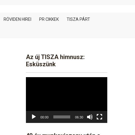
RÖVIDEN HIREI
PR CIKKEK
TISZA PÁRT
Az új TISZA himnusz:
Esküszünk
Video
Player
00:00
06:30