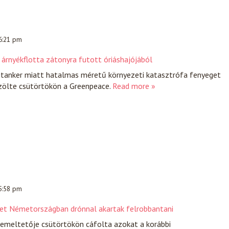
 6:21 pm
 árnyékflotta zátonyra futott óriáshajójából
jtanker miatt hatalmas méretű környezeti katasztrófa fenyeget
özölte csütörtökön a Greenpeace.
Read more »
 5:58 pm
yet Németországban drónnal akartak felrobbantani
üzemeltetője csütörtökön cáfolta azokat a korábbi