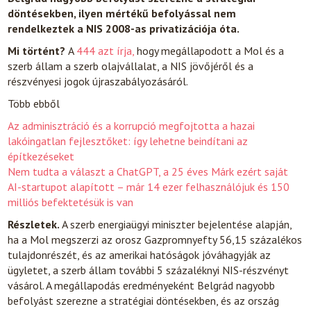
döntésekben, ilyen mértékű befolyással nem
rendelkeztek a NIS 2008-as privatizációja óta.
Mi történt?
A
444 azt írja,
hogy megállapodott a Mol és a
szerb állam a szerb olajvállalat, a NIS jövőjéről és a
részvényesi jogok újraszabályozásáról.
Több ebből
Az adminisztráció és a korrupció megfojtotta a hazai
lakóingatlan fejlesztőket: így lehetne beindítani az
építkezéseket
Nem tudta a választ a ChatGPT, a 25 éves Márk ezért saját
AI-startupot alapított – már 14 ezer felhasználójuk és 150
milliós befektetésük is van
Részletek.
A szerb energiaügyi miniszter bejelentése alapján,
ha a Mol megszerzi az orosz Gazpromnyefty 56,15 százalékos
tulajdonrészét, és az amerikai hatóságok jóváhagyják az
ügyletet, a szerb állam további 5 százaléknyi NIS-részvényt
vásárol. A megállapodás eredményeként Belgrád nagyobb
befolyást szerezne a stratégiai döntésekben, és az ország