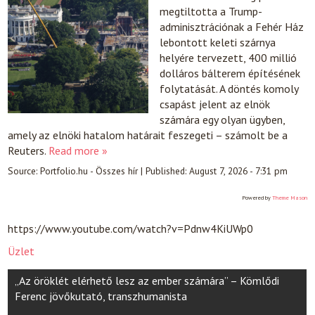
megtiltotta a Trump-
adminisztrációnak a Fehér Ház
lebontott keleti szárnya
helyére tervezett, 400 millió
dolláros bálterem építésének
folytatását. A döntés komoly
csapást jelent az elnök
számára egy olyan ügyben,
amely az elnöki hatalom határait feszegeti – számolt be a
Reuters.
Read more »
Source:
Portfolio.hu - Összes hír
|
Published:
August 7, 2026 - 7:31 pm
Powered by
Theme Mason
https://www.youtube.com/watch?v=Pdnw4KiUWp0
Üzlet
Post
„Az öröklét elérhető lesz az ember számára” – Kömlődi
navigation
Ferenc jövőkutató, transzhumanista