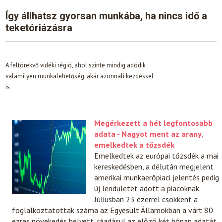
Így állhatsz gyorsan munkába, ha nincs idő a
teketóriázásra
A feltörekvő vidéki régió, ahol szinte mindig adódik
valamilyen munkalehetőség, akár azonnali kezdéssel
is
Megérkezett a hét legfontosabb
adata - Nagyot ment az arany,
emelkedtek a tőzsdék
Emelkedtek az európai tőzsdék a mai
kereskedésben, a délután megjelent
amerikai munkaerőpiaci jelentés pedig
új lendületet adott a piacoknak.
Júliusban 23 ezerrel csökkent a
foglalkoztatottak száma az Egyesült Államokban a várt 80
ezres növekedés helyett, ráadásul az előző két hónap adatát