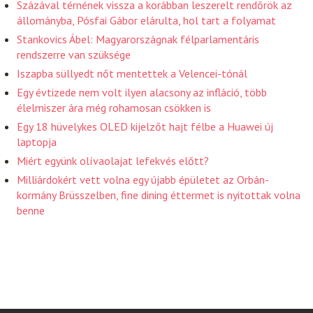
Százával térnének vissza a korábban leszerelt rendőrök az
állományba, Pósfai Gábor elárulta, hol tart a folyamat
Stankovics Ábel: Magyarországnak félparlamentáris
rendszerre van szüksége
Iszapba süllyedt nőt mentettek a Velencei-tónál
Egy évtizede nem volt ilyen alacsony az infláció, több
élelmiszer ára még rohamosan csökken is
Egy 18 hüvelykes OLED kijelzőt hajt félbe a Huawei új
laptopja
Miért együnk olívaolajat lefekvés előtt?
Milliárdokért vett volna egy újabb épületet az Orbán-
kormány Brüsszelben, fine dining éttermet is nyitottak volna
benne