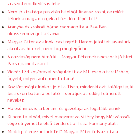
vízszintemelkedés is lehet
Nem jó stratégia pusztán hitelből finanszírozni, de miért
félnek a magyar cégek a tőzsdére lépéstől?
Aranyba és krokodilbőrbe csomagolta a Ray-Ban
okosszemüvegét a Caviar
Magyar Péter az elnöki castingról: Három jelöltet javaslunk,
aki olvas híreket, nem fog meglepődni
A gazdaság nem bírná ki – Magyar Péternek nincsenek jó hírei
Paks újraindításáról
Videó: 174 km/órával száguldott az M1-esen a terelésben,
figyeld, milyen autó ment utána!
Köztársasági elnököt jelöl a Tisza, mindenki azt találgatja, ki
lesz szombaton a befutó – soroljuk az eddig felmerült
neveket
Ha eső nincs is, a benzin- és gázolajárak legalább esnek
Ki nem találnád, mivel magyarázza Vitézy, hogy Mészárosék
cége elnyerhette első tenderét a Tisza-kormány alatt
Meddig lélegezhetünk fel? Magyar Péter felvázolta a