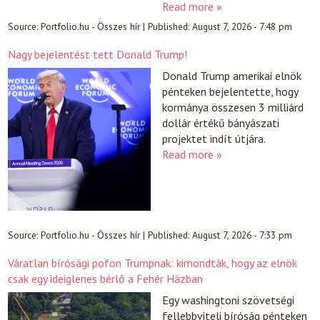
Read more »
Source:
Portfolio.hu - Összes hír
|
Published:
August 7, 2026 - 7:48 pm
Nagy bejelentést tett Donald Trump!
Donald Trump amerikai elnök
pénteken bejelentette, hogy
kormánya összesen 3 milliárd
dollár értékű bányászati
projektet indít útjára.
Read more »
Source:
Portfolio.hu - Összes hír
|
Published:
August 7, 2026 - 7:33 pm
Váratlan bírósági pofon Trumpnak: kimondták, hogy az elnök
csak egy ideiglenes bérlő a Fehér Házban
Egy washingtoni szövetségi
fellebbviteli bíróság pénteken