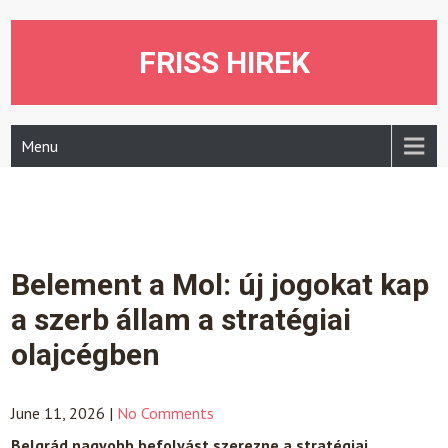
Skip
to
content
FRISS HIREK
Menu
Belement a Mol: új jogokat kap
a szerb állam a stratégiai
olajcégben
June 11, 2026
|
No Comments
Belgrád nagyobb befolyást szerezne a stratégiai