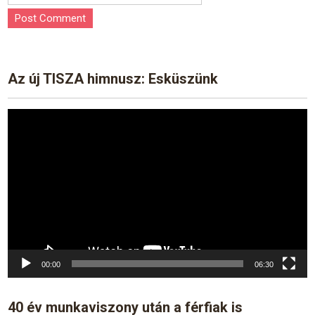
Az új TISZA himnusz: Esküszünk
Video
Player
00:00
06:30
40 év munkaviszony után a férfiak is