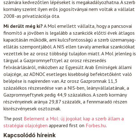
számára kedvezőtlen lépéseket is megakadályozhatna. A szerb
kormány szerint ilyen erős jogosítványai nem voltak a vállalat
2008-as privatizációja óta.
Mi derült még ki?
A Mol emellett vállalta, hogy a pancsovai
finomító a jövőben is legalább a szankciók előtti évek átlagos
kapacitásán működik, ami kulcsfontosságú a szerb üzemanyag-
ellátás szempontjából. A NIS ellen tavaly amerikai szankciókat
vezettek be az orosz többségi tulajdon miatt. A Mol jelenleg is
tárgyal a Gazpromnyefttyel az orosz részesedés
felvásárlásáról, miközben az Egyesült Arab Emírségek állami
olajcége, az ADNOC esetleges kisebbségi befektetőként való
belépése is napirenden van. Az orosz Gazpromnak 11,3
százalékos részesedése van a NIS-ben, leányvállalatának, a
Gazpromnyeftynek pedig 44,9 százalékos. A szerb kormány
részvényeinek aránya 29,87 százalék, a fennmaradó részen
kisrészvényesek osztoznak.
The post
Belement a Mol: új jogokat kap a szerb állam a
stratégiai olajcégben
appeared first on
Forbes.hu
.
Kapcsolódó híreink