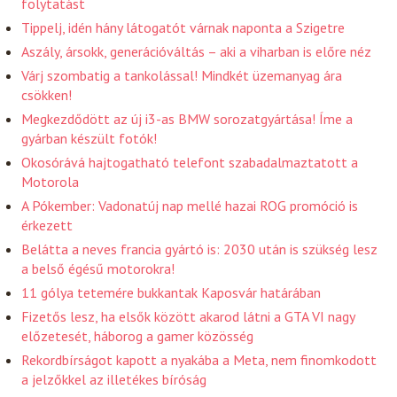
folytatást
Tippelj, idén hány látogatót várnak naponta a Szigetre
Aszály, ársokk, generációváltás – aki a viharban is előre néz
Várj szombatig a tankolással! Mindkét üzemanyag ára
csökken!
Megkezdődött az új i3-as BMW sorozatgyártása! Íme a
gyárban készült fotók!
Okosórává hajtogatható telefont szabadalmaztatott a
Motorola
A Pókember: Vadonatúj nap mellé hazai ROG promóció is
érkezett
Belátta a neves francia gyártó is: 2030 után is szükség lesz
a belső égésű motorokra!
11 gólya tetemére bukkantak Kaposvár határában
Fizetős lesz, ha elsők között akarod látni a GTA VI nagy
előzetesét, háborog a gamer közösség
Rekordbírságot kapott a nyakába a Meta, nem finomkodott
a jelzőkkel az illetékes bíróság