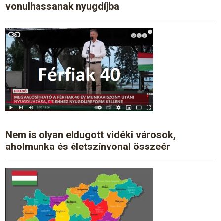
vonulhassanak nyugdíjba
Nem is olyan eldugott vidéki városok,
aholmunka és életszínvonal összeér