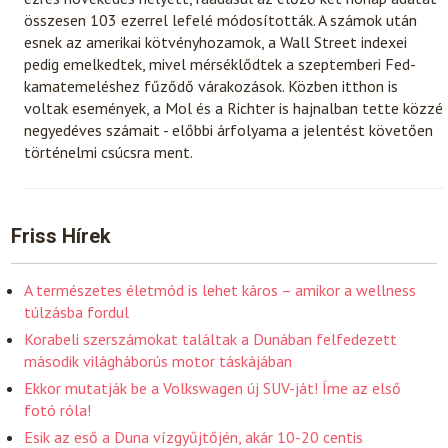
összesen 103 ezerrel lefelé módosították. A számok után
esnek az amerikai kötvényhozamok, a Wall Street indexei
pedig emelkedtek, mivel mérséklődtek a szeptemberi Fed-
kamatemeléshez fűződő várakozások. Közben itthon is
voltak események, a Mol és a Richter is hajnalban tette közzé
negyedéves számait - előbbi árfolyama a jelentést követően
történelmi csúcsra ment.
Friss Hírek
A természetes életmód is lehet káros – amikor a wellness
túlzásba fordul
Korabeli szerszámokat találtak a Dunában felfedezett
második világháborús motor táskájában
Ekkor mutatják be a Volkswagen új SUV-ját! Íme az első
fotó róla!
Esik az eső a Duna vízgyűjtőjén, akár 10-20 centis