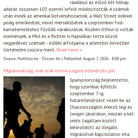
ráadásul az előző két hónap
adatát összesen 103 ezerrel lefelé módosították. A számok
után esnek az amerikai kötvényhozamok, a Wall Street indexei
pedig emelkedtek, mivel mérséklődtek a szeptemberi Fed-
kamatemeléshez fűződő várakozások. Közben itthon is voltak
események, a Mol és a Richter is hajnalban tette közzé
negyedéves számait - előbbi árfolyama a jelentést követően
történelmi csúcsra ment.
Read more »
Source:
Portfolio.hu - Összes hír
|
Published:
August 7, 2026 - 8:00 pm
Migránsválság: már órák múlva szigorú ellenőrzés jön
Spanyolország bejelentette,
hogy szombat éjféltől
szeptember 7-ig
határellenőrzést vezet be az
Olaszországból érkező légi és
tengeri járatokon, miután a két
uniós tagállam között
kiéleződött az illegális
migrációval kapcsolatos vita.