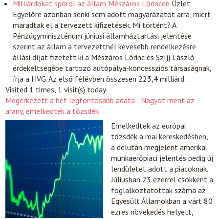
Milliárdokat spórol az állam Mészáros Lőrincen
Üzlet
Egyelőre azonban senki sem adott magyarázatot arra, miért
maradtak el a tervezett kifizetések. Mi történt? A
Pénzügyminisztérium júniusi államháztartási jelentése
szerint az állam a tervezettnél kevesebb rendelkezésre
állási díjat fizetett ki a Mészáros Lőrinc és Szíjj László
érdekeltségébe tartozó autópálya-koncessziós társaságnak,
írja a HVG. Az első félévben összesen 223,4 milliárd…
Visited 1 times, 1 visit(s) today
Megérkezett a hét legfontosabb adata - Nagyot ment az
arany, emelkedtek a tőzsdék
Emelkedtek az európai
tőzsdék a mai kereskedésben,
a délután megjelent amerikai
munkaerőpiaci jelentés pedig új
lendületet adott a piacoknak.
Júliusban 23 ezerrel csökkent a
foglalkoztatottak száma az
Egyesült Államokban a várt 80
ezres növekedés helyett,