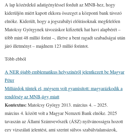
A lap közérdekű adatigényléssel fordult az MNB-hez, hogy
kiderüljön miért kapott ekkora összeget a központi bank távozó
elnöke. Kiderült, hogy a jogszabályi előírásoknak megfelelően
Matolcsy Györgynek távozáskor kifizették hat havi alapbérét –
több mint 48 millió forint –, illetve a bent ragadt szabadságai után
járó illetményt – majdnem 123 millió forintot.
Több ebből
A NER újabb emblematikus helyszínéről jelentkezett be Magyar
Péter
Milliárdok tűntek el, mégsem volt gyanúsított: magyarázkodik a
rendőrség az MNB-ügy miatt
Kontextus:
Matolcsy György 2013. március 4. – 2025.
március 4. között volt a Magyar Nemzeti Bank elnöke. 2025
tavaszán az Állami Számvevőszék (ÁSZ) nyilvánosságra hozott
egy vizsgálati jelentést, ami szerint súlyos szabálytalanságok,