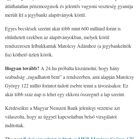
átláthatatlan pénzmozgások és jelentős vagyoni veszteség gyanúja
merült fel a jegybanki alapítványok körül.
Egyes becslések szerint akár több mint 600 milliárd forint is
eltűnhetett ezekben az alapítványokban, melyek körül
rendszeresen felbukkantak Matolcsy Ádámhoz (a jegybankelnök
fia) köthető üzleti körök.
Hogyan tovább?
A 24.hu próbálta kiszámolni, hogy hány
szabadság „ragadhatott bent” a rendszerben, ami alapján Matolcsy
György 122 millió forintot tudott zsebre tenni a távozásakor. Ez
akár több száz nap is lehet egy ekkora összegnél a lap szerint.
Kérdéseikre a Magyar Nemzeti Bank jelenlegi vezetése azt
válaszolta, hogy az üggyel kapcsolatban belső vizsgálatot
indítottak.
The post
Belső vizsgálatot indított az MNB Matolcsy György 170