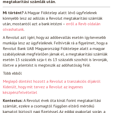
megtakarítási számlák után.
Mi történt?
A Magyar Fióktelep alatt lévő ügyfeleknek
könnyebb lesz az adózás a Revolut megtakarítási számlák
után, mostantól azt a bank intézni –
erről a Revb oldalán
olvashatunk
.
A Revolut azt ígéri, hogy az adóbevallás esetén így kevesebb
munkája lesz az ügyfeleiknek. Felhívták rá a figyelmet, hogy a
Revolut Bank UAB Magyarországi Fióktelepe alatt a magyar
szabályoknak megfelelően járnak el, a megtakarítási számlák
esetén 15 százalék szja-t és 13 százalék szochót is levonják,
illetve a jelentést is megteszik az adóhatóság felé.
Több ebből
Meglepő döntést hozott a Revolut a tranzakciós díjakról
Kiderült, hogy mit tervez a Revolut az ingyenes
készpénzfelvétellel
Kontextus:
A Revolut évek óta kínál forint megtakarítási
számlát, ezekre a csomagtól függően eltérő mértékű
kamatot biztosít napi fizetéssel. Az eddigi gyakorlat során, a