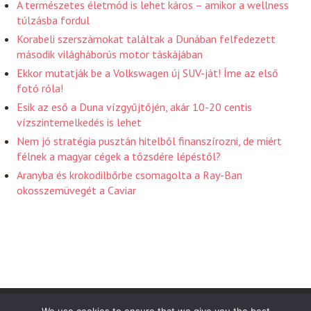
A természetes életmód is lehet káros – amikor a wellness
túlzásba fordul
Korabeli szerszámokat találtak a Dunában felfedezett
második világháborús motor táskájában
Ekkor mutatják be a Volkswagen új SUV-ját! Íme az első
fotó róla!
Esik az eső a Duna vízgyűjtőjén, akár 10-20 centis
vízszintemelkedés is lehet
Nem jó stratégia pusztán hitelből finanszírozni, de miért
félnek a magyar cégek a tőzsdére lépéstől?
Aranyba és krokodilbőrbe csomagolta a Ray-Ban
okosszemüvegét a Caviar
Friss Hirek 2026 . Powered by WordPress