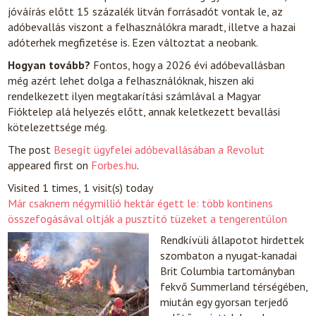
jóváírás előtt 15 százalék litván forrásadót vontak le, az
adóbevallás viszont a felhasználókra maradt, illetve a hazai
adóterhek megfizetése is. Ezen változtat a neobank.
Hogyan tovább?
Fontos, hogy a 2026 évi adóbevallásban
még azért lehet dolga a felhasználóknak, hiszen aki
rendelkezett ilyen megtakarítási számlával a Magyar
Fióktelep alá helyezés előtt, annak keletkezett bevallási
kötelezettsége még.
The post
Besegít ügyfelei adóbevallásában a Revolut
appeared first on
Forbes.hu
.
Visited 1 times, 1 visit(s) today
Már csaknem négymillió hektár égett le: több kontinens
összefogásával oltják a pusztító tüzeket a tengerentúlon
Rendkívüli állapotot hirdettek
szombaton a nyugat-kanadai
Brit Columbia tartományban
fekvő Summerland térségében,
miután egy gyorsan terjedő