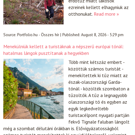
erdőtűz miatt lakosok
ezreinek kellett elhagyniuk az
otthonukat.
Read more »
Source:
Portfolio.hu - Összes hír
|
Published:
August 8, 2026 - 5:29 pm
Menekülniük kellett a turistáknak a népszerű európai tónál:
hatalmas lángok pusztítanak a hegyekben
Több mint kétszáz embert -
közöttük számos turistát -
menekítettek ki tűz miatt az
észak-olaszországi Garda-
tónál - közölték szombaton a
tűzoltók. A tűz a legnagyobb
olaszországi tó és egyben az
egyik legkedveltebb
turistacélpont nyugati partján
fekvő Tignale faluban lángolt
még a szombat délutáni órákban is. Elővigyázatosságból
számos turistát menekítettek ki egy üdülőtelepről, valamint