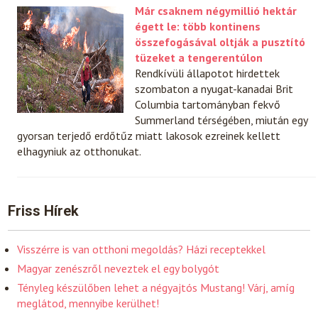
Már csaknem négymillió hektár
égett le: több kontinens
összefogásával oltják a pusztító
tüzeket a tengerentúlon
Rendkívüli állapotot hirdettek
szombaton a nyugat-kanadai Brit
Columbia tartományban fekvő
Summerland térségében, miután egy
gyorsan terjedő erdőtűz miatt lakosok ezreinek kellett
elhagyniuk az otthonukat.
Friss Hírek
Visszérre is van otthoni megoldás? Házi receptekkel
Magyar zenészről neveztek el egy bolygót
Tényleg készülőben lehet a négyajtós Mustang! Várj, amíg
meglátod, mennyibe kerülhet!