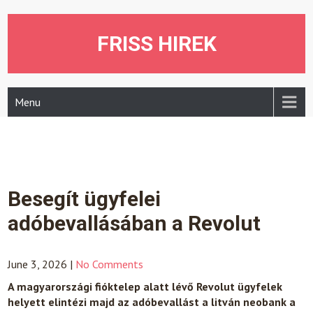
Skip
to
content
FRISS HIREK
Menu
Besegít ügyfelei
adóbevallásában a Revolut
June 3, 2026
|
No Comments
A magyarországi fióktelep alatt lévő Revolut ügyfelek
helyett elintézi majd az adóbevallást a litván neobank
a