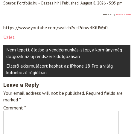
Source:
Portfolio.hu - Összes hír
|
Published:
August 8, 2026 - 5:05 pm
Powered by
Theme Mason
https://www.youtube.com/watch?v=Pdnw4KiUWp0
Üzlet
Post
Nem lépett életbe a vendégmunkás-stop, a kormány még
navigation
dolgozik az új rendszer kidolgozásán
Eltérő akkumulátort kaphat az iPhone 18 Pro a világ
különböző régióiban
Leave a Reply
Your email address will not be published.
Required fields are
marked
*
Comment
*