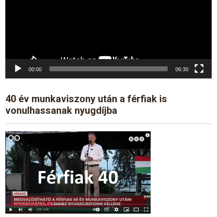
00:00
06:30
40 év munkaviszony után a férfiak is
vonulhassanak nyugdíjba