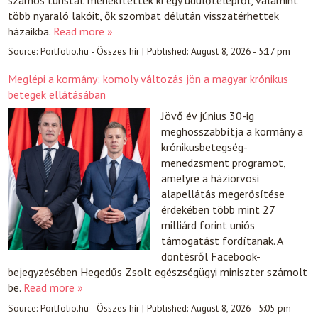
több nyaraló lakóit, ők szombat délután visszatérhettek
házaikba.
Read more »
Source:
Portfolio.hu - Összes hír
|
Published:
August 8, 2026 - 5:17 pm
Meglépi a kormány: komoly változás jön a magyar krónikus
betegek ellátásában
Jövő év június 30-ig
meghosszabbítja a kormány a
krónikusbetegség-
menedzsment programot,
amelyre a háziorvosi
alapellátás megerősítése
érdekében több mint 27
milliárd forint uniós
támogatást fordítanak. A
döntésről Facebook-
bejegyzésében Hegedűs Zsolt egészségügyi miniszter számolt
be.
Read more »
Source:
Portfolio.hu - Összes hír
|
Published:
August 8, 2026 - 5:05 pm