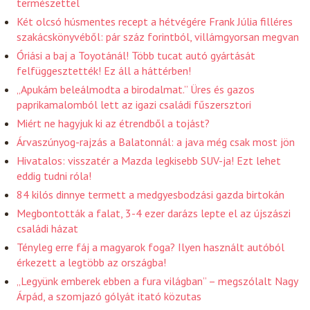
természettel
Két olcsó húsmentes recept a hétvégére Frank Júlia filléres
szakácskönyvéből: pár száz forintból, villámgyorsan megvan
Óriási a baj a Toyotánál! Több tucat autó gyártását
felfüggesztették! Ez áll a háttérben!
„Apukám beleálmodta a birodalmat.” Üres és gazos
paprikamalomból lett az igazi családi fűszersztori
Miért ne hagyjuk ki az étrendből a tojást?
Árvaszúnyog-rajzás a Balatonnál: a java még csak most jön
Hivatalos: visszatér a Mazda legkisebb SUV-ja! Ezt lehet
eddig tudni róla!
84 kilós dinnye termett a medgyesbodzási gazda birtokán
Megbontották a falat, 3-4 ezer darázs lepte el az újszászi
családi házat
Tényleg erre fáj a magyarok foga? Ilyen használt autóból
érkezett a legtöbb az országba!
„Legyünk emberek ebben a fura világban” – megszólalt Nagy
Árpád, a szomjazó gólyát itató közutas