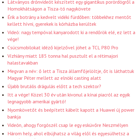
Látványos drónvideót készített egy gigantikus porördögről a
Homokhátságon a Tisza-tó nagykövete
Érik a botrány a kedvelt vidéki fürdőben: többekhez mentőt
kellett hívni, gyerekek is kórházba kerültek
Videó: nagy tempóval kanyarodott ki a rendőrök elé, ez lett a
vége!
Csúcsmobilokat idéző kijelzővel jöhet a TCL P80 Pro
Vízhiány miatt 185 tonna hal pusztult el a rétimajori
halastavakban
Megvan a név: ő lett a Tisza államfőjelöltje, őt is láthattuk
Magyar Péter mellett az elnöki casting alatt
Újabb brutális drágulás előtt a tech szektor?
Itt a vége! Közel 30 év után kivonul a kínai piacról az egyik
legnagyobb amerikai gyártó!
Nyomkövetőt és beépített kábelt kapott a Huawei új power
bankja
Videón, ahogy forgószél csap le egy esküvőre Neszmélyen
Három hely, ahol elbújhatsz a világ elől és egyesülhetsz a