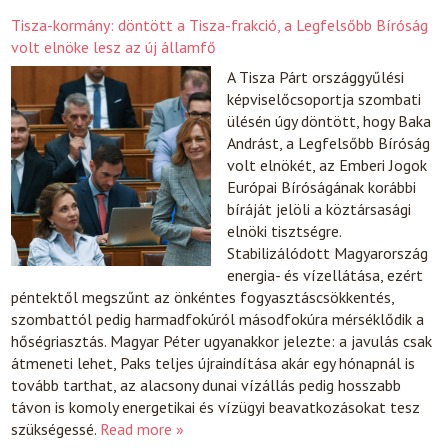
Tisza-kormány: döntött a Tisza-frakció, a Legfelsőbb Bíróság
volt elnöke lesz az új államfő
A Tisza Párt országgyűlési
képviselőcsoportja szombati
ülésén úgy döntött, hogy Baka
Andrást, a Legfelsőbb Bíróság
volt elnökét, az Emberi Jogok
Európai Bíróságának korábbi
bíráját jelöli a köztársasági
elnöki tisztségre.
Stabilizálódott Magyarország
energia- és vízellátása, ezért
péntektől megszűnt az önkéntes fogyasztáscsökkentés,
szombattól pedig harmadfokúról másodfokúra mérséklődik a
hőségriasztás. Magyar Péter ugyanakkor jelezte: a javulás csak
átmeneti lehet, Paks teljes újraindítása akár egy hónapnál is
tovább tarthat, az alacsony dunai vízállás pedig hosszabb
távon is komoly energetikai és vízügyi beavatkozásokat tesz
szükségessé.
Read more »