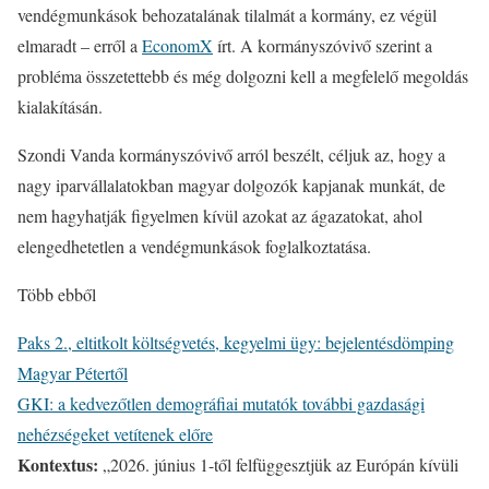
vendégmunkások behozatalának tilalmát a kormány, ez végül
elmaradt – erről a
EconomX
írt. A kormányszóvivő szerint a
probléma összetettebb és még dolgozni kell a megfelelő megoldás
kialakításán.
Szondi Vanda kormányszóvivő arról beszélt, céljuk az, hogy a
nagy iparvállalatokban magyar dolgozók kapjanak munkát, de
nem hagyhatják figyelmen kívül azokat az ágazatokat, ahol
elengedhetetlen a vendégmunkások foglalkoztatása.
Több ebből
Paks 2., eltitkolt költségvetés, kegyelmi ügy: bejelentésdömping
Magyar Pétertől
GKI: a kedvezőtlen demográfiai mutatók további gazdasági
nehézségeket vetítenek előre
Kontextus:
„2026. június 1-től felfüggesztjük az Európán kívüli