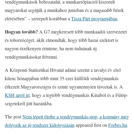
vendégmunkások behozatalát, a munkaerőpiacról kiszorult
magyarokat segítjük a munkához jutásban és a magasabb bérek
elérésében” – szerepelt korábban a
Tisza Párt programjában
.
Hogyan tovább?
A G7 megkeresett több munkaadói szervezetet
és toborzócéget, akik elmondták, hogy több hazai szektort is
nagyon érzékenyen érintene, ha nem tudnának új
vendégmunkásokat felvenni.
A Központi Statisztikai Hivatal adatai szerint a tavalyi év első
kilenc hónapjában több mint 35 ezer külföldi vendégmunkás
érkezett Magyarországra és szinte ugyanennyien távoztak is. A
KSH arról írt
, hogy a legtöbb vendégmunkás Kínából és a Fülöp-
szigetekről jött hazánkba.
The post
Nem lépett életbe a vendégmunkás-stop, a kormány még
dolgozik az új rendszer kidolgozásán
appeared first on
Forbes.hu
.